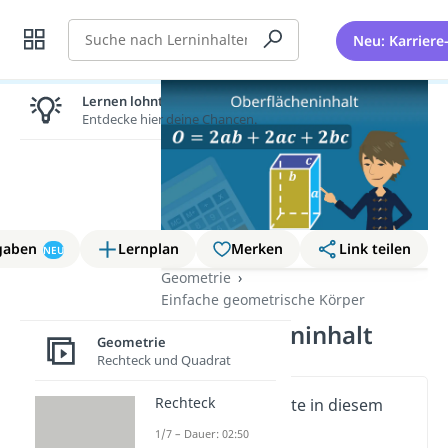
Suche
Neu: Karriere
Lernen lohnt sich!
Entdecke hier deine Chancen.
gaben
Lernplan
Merken
Link teilen
NEU
Geometrie
Einfache geometrische Körper
Oberflächeninhalt
Geometrie
Rechteck und Quadrat
Rechteck
Wichtige Inhalte in diesem
Video
1/7 – Dauer: 02:50