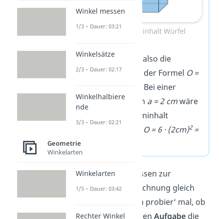
Winkel messen
1/3 – Dauer: 03:21
Oberflächeninhalt Würfel
Winkelsätze
Du kannst hier also die
2/3 – Dauer: 02:17
Oberfläche mit der Formel
O =
2
6a
berechnen. Bei einer
Winkelhalbiere
Seitenlänge von
a = 2 cm
wäre
nde
der Oberflächeninhalt
3/3 – Dauer: 02:21
2
beispielsweise
O = 6 · (2cm)
=
2
24cm
.
Geometrie
Winkelarten
Du willst dein Wissen zur
Winkelarten
Oberflächenberechnung gleich
1/5 – Dauer: 03:42
anwenden? Dann probier‘ mal, ob
du in der folgenden
Aufgabe
die
Rechter Winkel