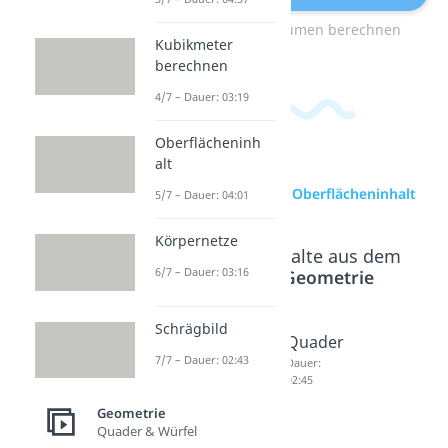
zum Video: Volumen berechnen
Kubikmeter
berechnen
4/7 – Dauer: 03:19
Oberflächeninh
alt
zur Videoseite: Oberflächeninhalt
5/7 – Dauer: 04:01
Körpernetze
Beliebte Inhalte aus dem
6/7 – Dauer: 03:16
Bereich
Geometrie
Schrägbild
Körper
Schräg
Quader
7/7 – Dauer: 02:43
netze
bild
Dauer:
02:45
Dauer:
Dauer:
03:16
02:43
Geometrie
Quader & Würfel