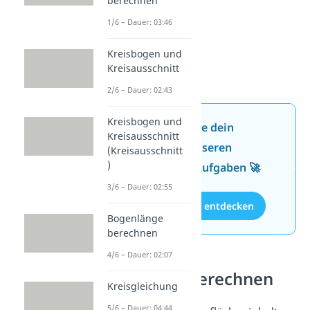
berechnen
1/6 – Dauer: 03:46
Kreisbogen und
Kreisausschnitt
2/6 – Dauer: 02:43
Kreisbogen und
Jetzt neu: Teste dein
Kreisausschnitt
Wissen mit unseren
(Kreisausschnitt
)
kostenlosen Aufgaben 🚀
3/6 – Dauer: 02:55
Aufgaben entdecken
Bogenlänge
berechnen
4/6 – Dauer: 02:07
Volumen berechnen
Kreisgleichung
5/6 – Dauer: 04:44