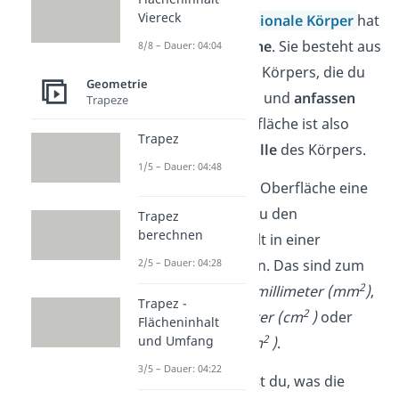
Viereck
Jeder
dreidimensionale Körper
hat
so eine
Oberfläche
. Sie besteht aus
8/8 – Dauer: 04:04
allen Flächen des Körpers, die du
Geometrie
von
außen
sehen und
anfassen
Trapeze
kannst. Die Oberfläche ist also
Trapez
sowas wie die
Hülle
des Körpers.
1/5 – Dauer: 04:48
Übrigens:
Da die Oberfläche eine
Fläche ist,
gibst du den
Trapez
berechnen
Oberflächeninhalt in einer
Flächeneinheit
an. Das sind zum
2/5 – Dauer: 04:28
2
Beispiel
Quadratmillimeter (mm
)
,
Trapez -
2
Quadratzentimeter (cm
)
oder
Flächeninhalt
2
und Umfang
Quadratmeter (m
)
.
3/5 – Dauer: 04:22
Klasse! Jetzt weißt du, was die