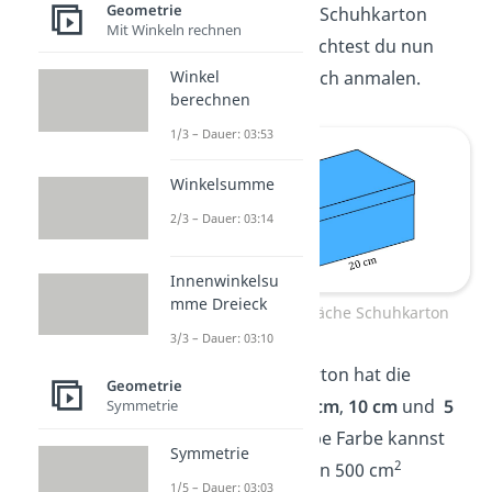
Geometrie
quaderförmigen Schuhkarton
Mit Winkeln rechnen
gepackt. Den möchtest du nun
rundherum hübsch anmalen.
Winkel
berechnen
1/3 – Dauer: 03:53
Winkelsumme
2/3 – Dauer: 03:14
Innenwinkelsu
mme Dreieck
Aufgabe: Oberfläche Schuhkarton
3/3 – Dauer: 03:10
Aufgabe:
Der Karton hat die
Geometrie
Seitenlängen
20 cm
,
10 cm
und
5
Symmetrie
cm
. Mit einer Tube Farbe kannst
Symmetrie
2
du eine Fläche von 500 cm
1/5 – Dauer: 03:03