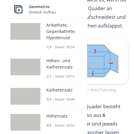
Geometrie
in Gedanken den Quader an
Dreieck Aufbau
einigen Kanten aufschneidest und
Ankathete,
die einzelnen Flächen aufklappst.
Gegenkathete,
Hypotenuse
1/5 – Dauer: 03:24
Höhen- und
Kathetensatz
2/5 – Dauer: 04:12
Quadernetz — Anschauung
Kathetensatz
3/5 – Dauer: 03:49
Du siehst: Beim Quader besteht
die Oberfläche also aus
6
Höhensatz
Rechtecken
. Dabei sind
jeweils
4/5 – Dauer: 02:52
zwei, die sich gegenüber liegen,