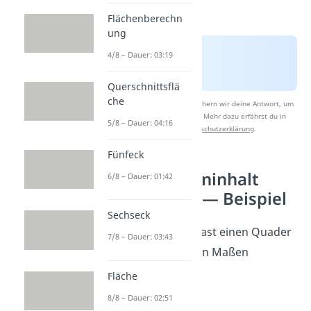
Flächenberechn
ung
4/8 – Dauer: 03:19
Querschnittsflä
che
Nach Beantwortung speichern wir deine Antwort, um
Studyflix zu verbessern. Mehr dazu erfährst du in
5/8 – Dauer: 04:16
unserer
Datenschutzerklärung
.
Fünfeck
Oberflächeninhalt
6/8 – Dauer: 01:42
berechnen — Beispiel
Sechseck
Stell dir vor du, hast einen Quader
7/8 – Dauer: 03:43
mit den folgenden Maßen
gegeben:
Fläche
8/8 – Dauer: 02:51
a = 5 cm