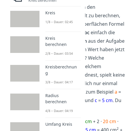
Kreis berechnen
Lösungsweg:
Um den
Kreis
Oberflächeninhalt zu berechnen,
1/8 – Dauer: 02:45
setzt
du in die Oberflächen Formel
O = 2ab + 2ac + 2bc
einfach die
Kreis
konkreten Zahlen
aus der Aufgabe
berechnen
ein
. Aber welchen Wert haben jetzt
2/8 – Dauer: 03:54
jeweils a, b und c? Welche
Seitenlänge du welchem
Kreisberechnun
g
Buchstaben zuordnest, spielt keine
3/8 – Dauer: 04:17
Rolle. Du musst dich nur einmal
festlegen
. Wähle zum Beispiel
a
=
Radius
20 cm
,
b
=
10 cm
und
c
=
5 cm
. Du
berechnen
bekommst also:
4/8 – Dauer: 04:19
O = 2 ·
20 cm
·
10 cm
+ 2 ·
20 cm
·
Umfang Kreis
2
5 cm
+ 2 ·
10 cm
·
5 cm
= 400 cm
+