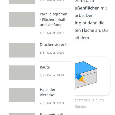
ein Geschenk nutzen. Dazu
bemalst du alle
Außenflächen
mit
Parallelogramm
einer hübschen Farbe. Der
- Flächeninhalt
Oberflächeninhalt
gibt dann die
und Umfang
Größe der bemalten Fläche an. Du
4/8 – Dauer: 03:31
bezeichnest ihn mit dem
Drachenviereck
Buchstaben
O
.
5/8 – Dauer: 04:00
Raute
6/8 – Dauer: 04:20
Haus der
Vierecke
Die Oberfläche besteht aus allen
7/8 – Dauer: 03:30
Außenflächen
Flächeninhalt