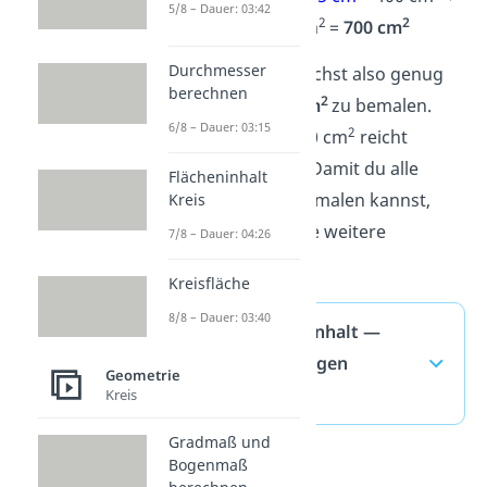
5/8 – Dauer: 03:42
2
2
2
200 cm
+ 100 cm
=
700 cm
Durchmesser
Lösung:
Du brauchst also genug
berechnen
2
Farbe, um
700 cm
zu bemalen.
6/8 – Dauer: 03:15
2
Eine Tube für 500 cm
reicht
somit nicht aus. Damit du alle
Flächeninhalt
Außenflächen anmalen kannst,
Kreis
benötigst du eine weitere
7/8 – Dauer: 04:26
Farbtube.
Kreisfläche
8/8 – Dauer: 03:40
Oberflächeninhalt —
häufigste Fragen
Geometrie
(ausklappen)
Kreis
Gradmaß und
Bogenmaß