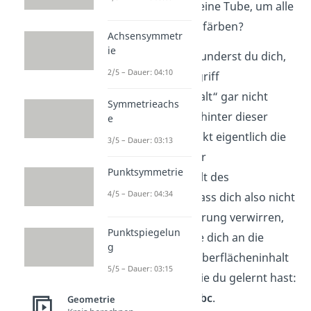
bemalen.
Reicht eine Tube, um alle
Außenflächen zu färben?
Achsensymmetr
ie
Tipp:
Vielleicht wunderst du dich,
2/5 – Dauer: 04:10
dass hier der Begriff
„Oberflächeninhalt“ gar nicht
Symmetrieachs
vorkommt. Aber hinter dieser
e
Textaufgabe
steckt eigentlich die
3/5 – Dauer: 03:13
Frage: Was ist der
Punktsymmetrie
Oberflächeninhalt des
4/5 – Dauer: 04:34
Schuhkartons? Lass dich also nicht
von der Formulierung verwirren,
Punktspiegelun
sondern erinnere dich an die
g
Formel für den Oberflächeninhalt
5/5 – Dauer: 03:15
eines Quaders, die du gelernt hast:
O = 2ab + 2ac + 2bc
.
Geometrie