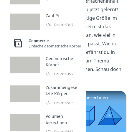
Wie man den Oberflächeninhalt
berechnet hast du jetzt gelernt!
Zahl Pi
Eine weitere wichtige Größe im
6/6 – Dauer: 03:17
Umgang mit Körpern ist das
Volumen. Es gibt an, wie viel in
Geometrie
einen Körper rein passt. Wie du
Einfache geometrische Körper
das berechnest, erfährst du in
Geometrische
unserem
Video
zum Thema
Körper
Volumen berechnen
. Schau doch
1/7 – Dauer: 03:27
direkt mal rein!
Zusammengese
tzte Körper
2/7 – Dauer: 05:13
Volumen
berechnen
3/7 – Dauer: 04:37