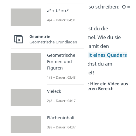
berechnen, auch so schreiben:
O =
a² + b² = c²
M +
G
+
D
.
4/4 – Dauer: 04:31
Super! Jetzt kennst du die
Geometrie
Oberflächen Formel. Wie du sie
Geometrische Grundlagen
anwendest, um damit den
Oberflächeninhalt eines Quaders
Geometrische
Formen und
zu berechnen, siehst du am
Figuren
folgenden
Beispiel
!
1/8 – Dauer: 03:48
Studyflix vernetzt: Hier ein Video aus
einem anderen Bereich
Vieleck
2/8 – Dauer: 04:17
Flächeninhalt
3/8 – Dauer: 04:37