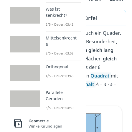
Was ist
senkrecht?
Spezialfall Würfel
2/5 – Dauer: 03:42
Ein
Würfel
ist auch ein Quader.
Mittelsenkrecht
Aber er hat die Besonderheit,
e
dass
alle Seiten gleich lang
3/5 – Dauer: 03:03
und somit alle Flächen
gleich
groß
sind. Jedes der 6
Orthogonal
Rechtecke ist ein
Quadrat
mit
4/5 – Dauer: 03:46
dem
Flächeninhalt
A = a · a =
2
a
.
Parallele
Geraden
5/5 – Dauer: 04:50
Geometrie
Winkel Grundlagen