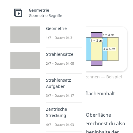
b = 2 cm
Geometrie
c = 3 cm
Geometrie Begriffe
Geometrie
1/7 – Dauer: 04:31
Strahlensätze
2/7 – Dauer: 04:05
Oberfläche ausrechnen — Beispiel
Strahlensatz
Aufgaben
Was ist der Oberflächeninhalt
3/7 – Dauer: 04:17
dieses Quaders?
Zentrische
Um die
gesamte
Oberfläche
Streckung
auszurechnen, berechnest du also
4/7 – Dauer: 04:03
zunächst die Flächeninhalte der