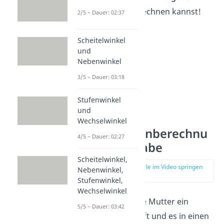
Oberfläche ausrechnen kannst!
2/5 – Dauer: 02:37
Scheitelwinkel
und
Nebenwinkel
3/5 – Dauer: 03:18
Stufenwinkel
und
Wechselwinkel
Oberflächenberechnu
4/5 – Dauer: 02:27
ng — Aufgabe
Scheitelwinkel,
zur Stelle im Video springen
Nebenwinkel,
(01:45)
Stufenwinkel,
Wechselwinkel
Du hast für deine Mutter ein
5/5 – Dauer: 03:42
Geschenk gekauft und es in einen