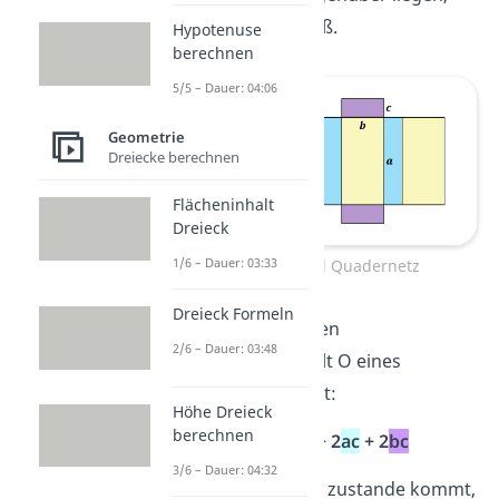
genau gleich groß.
Hypotenuse
berechnen
5/5 – Dauer: 04:06
Geometrie
Dreiecke berechnen
Flächeninhalt
Dreieck
1/6 – Dauer: 03:33
Quader und Quadernetz
Dreieck Formeln
Die
Formel
für den
2/6 – Dauer: 03:48
Oberflächeninhalt O eines
Quaders ist damit:
Höhe Dreieck
berechnen
O =
2
ab
+ 2
ac
+ 2
bc
3/6 – Dauer: 04:32
Wie diese Formel zustande kommt,