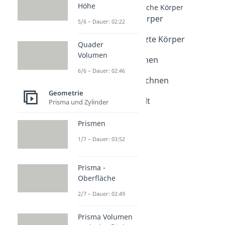
Höhe
Einfache geometrische Körper
Geometrische Körper
5/6 – Dauer: 02:22
Dauer: 03:27
Zusammengesetzte Körper
Quader
Dauer: 05:13
Volumen
Volumen berechnen
Dauer: 04:37
6/6 – Dauer: 02:46
Kubikmeter berechnen
Dauer: 03:19
Geometrie
Oberflächeninhalt
Prisma und Zylinder
Dauer: 04:01
Körpernetze
Prismen
Dauer: 03:16
1/7 – Dauer: 03:52
Schrägbild
Dauer: 02:43
Prisma -
Oberfläche
2/7 – Dauer: 02:49
Prisma Volumen