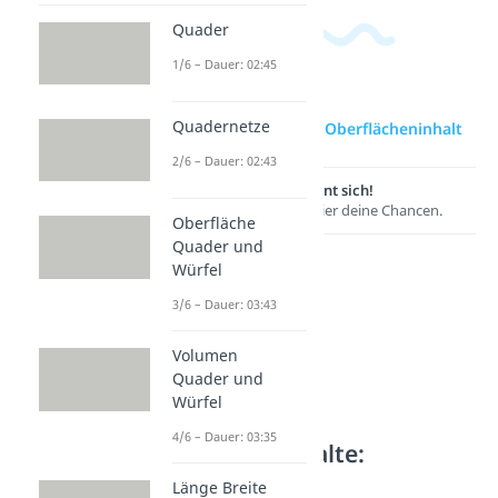
Quader
1/6 – Dauer: 02:45
Quadernetze
zur Videoseite: Oberflächeninhalt
2/6 – Dauer: 02:43
Lernen lohnt sich!
Entdecke hier deine Chancen.
Oberfläche
Quader und
Würfel
3/6 – Dauer: 03:43
Volumen
Quader und
Würfel
4/6 – Dauer: 03:35
Weitere Inhalte:
Geometrie
Länge Breite