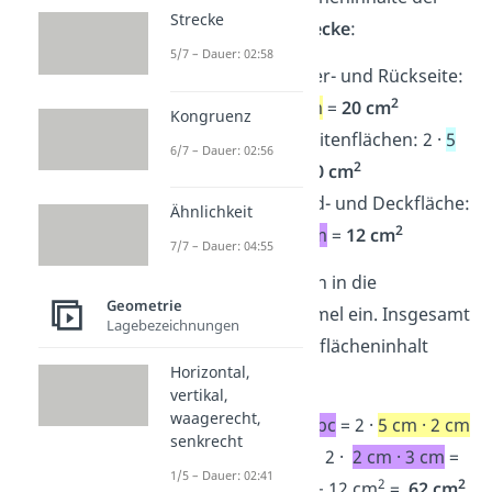
Strecke
einzelnen Rechtecke
:
5/7 – Dauer: 02:58
2
ab
für Vorder- und Rückseite:
2
2 ·
5 cm · 2 cm
=
20 cm
Kongruenz
2
ac
für die Seitenflächen: 2 ·
5
6/7 – Dauer: 02:56
2
cm · 3 cm
=
30 cm
2
bc
für Grund- und Deckfläche:
Ähnlichkeit
2
2 ·
2 cm · 3 cm
=
12 cm
7/7 – Dauer: 04:55
Das setzt du dann in die
Geometrie
Oberflächen Formel ein. Insgesamt
Lagebezeichnungen
beträgt der Oberflächeninhalt
Horizontal,
also:
vertikal,
waagerecht,
O = 2
ab
+ 2
ac
+ 2
bc
= 2 ·
5 cm · 2 cm
senkrecht
+
2 ·
5 cm · 3 cm
+ 2 ·
2 cm · 3 cm
=
1/5 – Dauer: 02:41
2
2
2
2
20 cm
+ 30 cm
+ 12 cm
=
62 cm