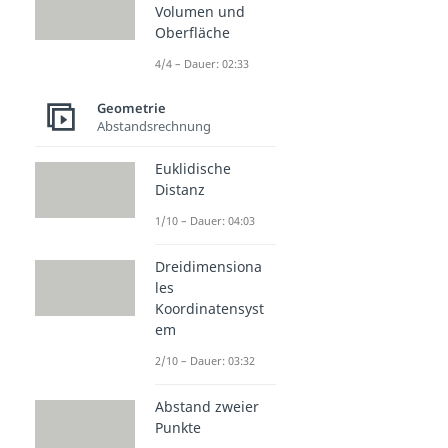
Volumen und
Oberfläche
4/4 – Dauer: 02:33
Geometrie
Abstandsrechnung
Euklidische
Distanz
1/10 – Dauer: 04:03
Dreidimensiona
les
Koordinatensyst
em
2/10 – Dauer: 03:32
Abstand zweier
Punkte