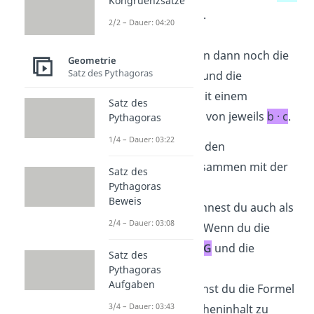
Kongruenzsätze
in der Formel.
2/2 – Dauer: 04:20
Dazu kommen dann noch die
Geometrie
Satz des Pythagoras
Grundfläche
und die
Deckfläche
mit einem
Satz des
Flächeninhalt von jeweils
b · c
.
Pythagoras
1/4 – Dauer: 03:22
Übrigens:
Die beiden
Seitenflächen
zusammen mit der
Satz des
Vorder-
und der
Pythagoras
Beweis
Rückseite
bezeichnest du auch als
2/4 – Dauer: 03:08
Mantelfläche M
. Wenn du die
Grundfläche
mit
G
und die
Satz des
Deckfläche
mit
D
Pythagoras
Aufgaben
bezeichnest, kannst du die Formel
3/4 – Dauer: 03:43
um den Oberflächeninhalt zu