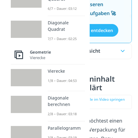
Wissen mit unseren
6/7 – Dauer: 03:12
kostenlosen Aufgaben 🚀
Diagonale
Quadrat
Aufgaben entdecken
7/7 – Dauer: 02:25
Inhaltsübersicht
Geometrie
Vierecke
Vierecke
Oberflächeninhalt
1/8 – Dauer: 04:53
einfach erklärt
Diagonale
zur Stelle im Video springen
berechnen
(00:15)
2/8 – Dauer: 03:18
Stell dir vor, du möchtest einen
Parallelogramm
Schuhkarton
als Verpackung für
3/8 – Dauer: 03:19