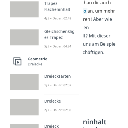
Oberfläche ist.
Schau dir auch
Trapez
Flächeninhalt
gerne unser
Video
an, um mehr
darüber zu erfahren!
Aber wie
4/5 – Dauer: 02:48
berechnet
man den
Gleichschenklig
Oberflächeninhalt? Mit dieser
es Trapez
Frage wollen wir uns am Beispiel
5/5 – Dauer: 04:34
des
Quaders
beschäftigen.
Geometrie
Dreiecke
Dreiecksarten
1/7 – Dauer: 02:07
Dreiecke
2/7 – Dauer: 02:50
Oberflächeninhalt
Dreieck