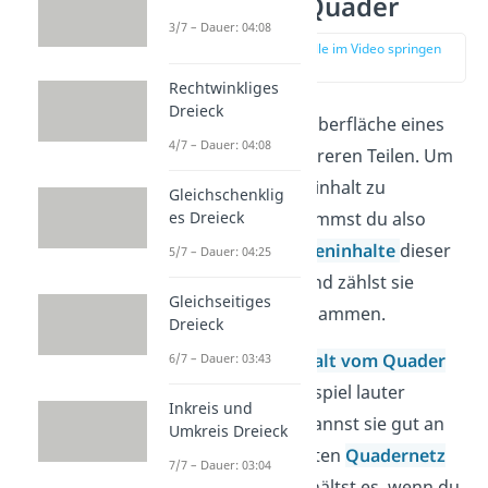
Formel — Quader
3/7 – Dauer: 04:08
zur Stelle im Video springen
(00:35)
Rechtwinkliges
Dreieck
Oft besteht die Oberfläche eines
4/7 – Dauer: 04:08
Körpers aus mehreren Teilen. Um
den Oberflächeninhalt zu
Gleichschenklig
es Dreieck
berechnen, bestimmst du also
einfach die
Flächeninhalte
dieser
5/7 – Dauer: 04:25
einzelnen Teile und zählst sie
Gleichseitiges
anschließend zusammen.
Dreieck
Beim
Flächeninhalt vom Quader
6/7 – Dauer: 03:43
sind das zum Beispiel lauter
Inkreis und
Rechtecke
. Du kannst sie gut an
Umkreis Dreieck
einem sogenannten
Quadernetz
7/7 – Dauer: 03:04
erkennen. Du erhältst es, wenn du