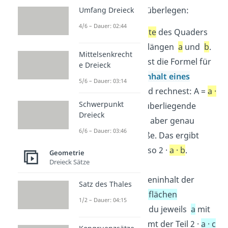
kannst du dir so überlegen:
Umfang Dreieck
4/6 – Dauer: 02:44
Die
Vorderseite
des Quaders
hat als Seitenlängen
a
und
b
.
Mittelsenkrecht
Du verwendest die Formel für
e Dreieck
den
Flächeninhalt eines
5/6 – Dauer: 03:14
Rechtecks
und rechnest: A =
a ·
Schwerpunkt
b
.
Die gegenüberliegende
Dreieck
Rückseite
hat aber genau
6/6 – Dauer: 03:46
dieselbe Größe. Das ergibt
zusammen also 2 ·
a · b
.
Geometrie
Dreieck Sätze
Für den Flächeninhalt der
Satz des Thales
beiden
Seitenflächen
1/2 – Dauer: 04:15
multiplizierst du jeweils
a
mit
c
. Daher kommt der Teil 2 ·
a · c