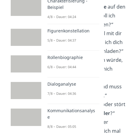
Charakterisierung -
„Glaubst du an
Liebe
auf den
Beispiel
ersten Blick, oder soll ich
4/8 – Dauer: 04:24
nochmal vorbeigehen?“
Figurenkonstellation
„Ich würde gern mal mit dir
5/8 – Dauer: 04:37
frühstücken
— darf ich dich
zum Abendessen einladen?“
Rollenbiographie
„Wenn ich dir folgen würde,
6/8 – Dauer: 04:44
wohin würdest du mich
führen
?“
Dialoganalyse
„Ich bin vom
TÜV
und muss
7/8 – Dauer: 04:36
deine Hupen testen.“
„Wollen wir kicken oder stört
Kommunikationsanalys
dich mein
Sprachehler
?“
e
„Du siehst heute aber
8/8 – Dauer: 05:05
zerknittert aus. Soll ich mal