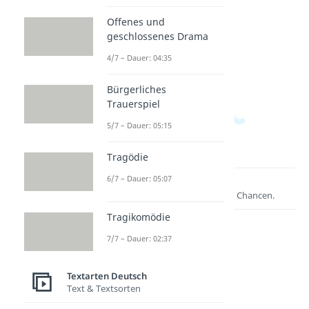
Gruppe
Sprüch
e
Offenes und
nname
e
Dauer:
03:05
geschlossenes Drama
n
Dauer:
02:37
Dauer:
4/7 – Dauer: 04:35
01:47
Bürgerliches
Trauerspiel
5/7 – Dauer: 05:15
Tragödie
6/7 – Dauer: 05:07
Lernen lohnt sich!
Entdecke hier deine Chancen.
Tragikomödie
7/7 – Dauer: 02:37
Textarten Deutsch
Text & Textsorten