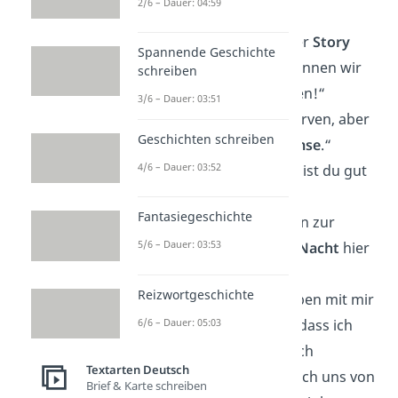
2/6 – Dauer: 04:59
schlafen?“
„Willst du Teil meiner
Story
Spannende Geschichte
sein? Zusammen können wir
schreiben
Geschichte schreiben!“
3/6 – Dauer: 03:51
„Du hast so viele Kurven, aber
Geschichten schreiben
ich habe keine
Bremse
.“
4/6 – Dauer: 03:52
„Ich bin gut
drauf
, bist du gut
drunter?“
Fantasiegeschichte
„Ich würde dich gern zur
5/6 – Dauer: 03:53
Beobachtung über
Nacht
hier
behalten!“
Reizwortgeschichte
„Meine Freunde haben mit mir
6/6 – Dauer: 05:03
um Geld
gewettet
, dass ich
mich nicht traue, dich
Textarten Deutsch
anzusprechen. Soll ich uns von
Brief & Karte schreiben