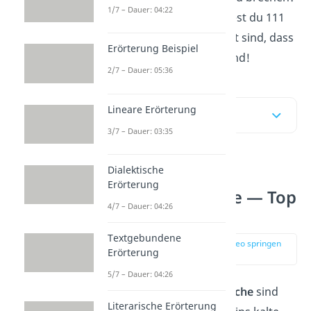
1/7 – Dauer: 04:22
Hier und im
Video
findest du 111
Sprüche, die so schlecht sind, dass
Erörterung Beispiel
sie schon wieder gut sind!
2/7 – Dauer: 05:36
Lineare Erörterung
Inhaltsübersicht
3/7 – Dauer: 03:35
Dialektische
Schlechte
Erörterung
Anmachsprüche — Top
4/7 – Dauer: 04:26
10
Textgebundene
zur Stelle im Video springen
Erörterung
(00:12)
5/7 – Dauer: 04:26
Schlechte Anmachsprüche
sind
Literarische Erörterung