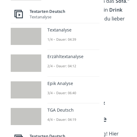
Bett. Mir reicht auch das
Sofa
.“
„Kann ich dich auf ein
Drink
Textarten Deutsch
Textanalyse
einladen oder willst du lieber
das Geld?“
Textanalyse
1/4 – Dauer: 04:39
Erzähltextanalyse
2/4 – Dauer: 04:12
Epik Analyse
3/4 – Dauer: 06:40
101 schlechte &
dumme
TGA Deutsch
Anmachsprüche
4/4 – Dauer: 04:19
Das war erst der Anfang! Hier
Textarten Deutsch