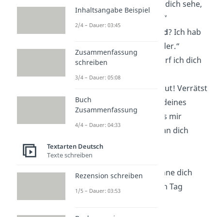
Jedes Mal, wenn ich dich sehe,
Inhaltsangabe Beispiel
machst du mich an.“
2/4 – Dauer: 03:45
„Hast du ein
Fahrrad
? Ich hab
nämlich einen Ständer.“
Zusammenfassung
„Ich hab
Hunger
, darf ich dich
schreiben
vernaschen?“
3/4 – Dauer: 05:08
„Damn, riechst du gut! Verrätst
Buch
du mir den Namen deines
Zusammenfassung
Parfüms
, damit ich’s mir
4/4 – Dauer: 04:33
kaufen und immer an dich
denken kann?“
Textarten Deutsch
Texte schreiben
„Du bist wie mein
Morgenkaffee
— ohne dich
Rezension schreiben
kann ich nicht in den Tag
1/5 – Dauer: 03:53
starten.“