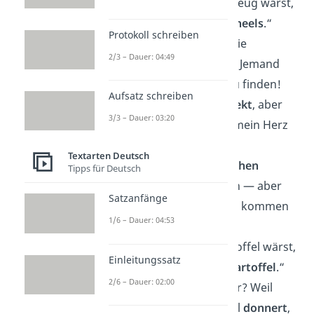
„Wenn du ein Spielzeug wärst,
wärst du ein
Hot Wheels
.“
Protokoll schreiben
„Mit dir würde ich nie
2/3 – Dauer: 04:49
verstecken
spielen
! Jemand
wie du ist schwer zu finden!
Aufsatz schreiben
„Ich bin kein
Architekt
, aber
3/3 – Dauer: 03:20
ich würde dir gern mein Herz
bauen.
Textarten Deutsch
„Die meisten
Menschen
Tipps für Deutsch
kommen und gehen — aber
Satzanfänge
dich möchte ich nur kommen
1/6 – Dauer: 04:53
sehen.“
„Wenn du eine Kartoffel wärst,
Einleitungssatz
wärst du eine
Süßkartoffel
.“
2/6 – Dauer: 02:00
„Bist du ein Gewitter? Weil
mein Herz jedes Mal
donnert
,