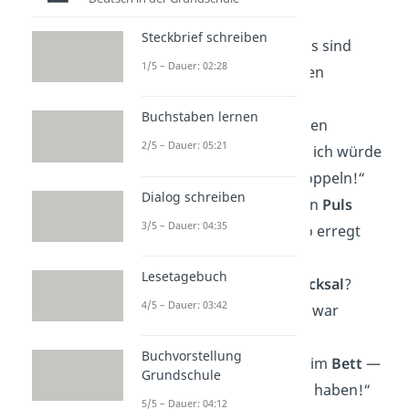
—
McCute
.“
Steckbrief schreiben
„So, hier bin ich! Was sind
1/5 – Dauer: 02:28
deine anderen beiden
Wünsche
?“
Buchstaben lernen
„Drück mal auf deinen
2/5 – Dauer: 05:21
Bluetooth-Knopf
— ich würde
mich gern mit dir koppeln!“
Dialog schreiben
„Kann ich mal deinen
Puls
3/5 – Dauer: 04:35
fühlen? Du siehst so erregt
aus.“
Lesetagebuch
„Glaubst du an
Schicksal
?
4/5 – Dauer: 03:42
Denn unser Treffen war
vorbestimmt.“
Buchvorstellung
„Ich bin so schlecht im
Bett
—
Grundschule
das musst du erlebt haben!“
5/5 – Dauer: 04:12