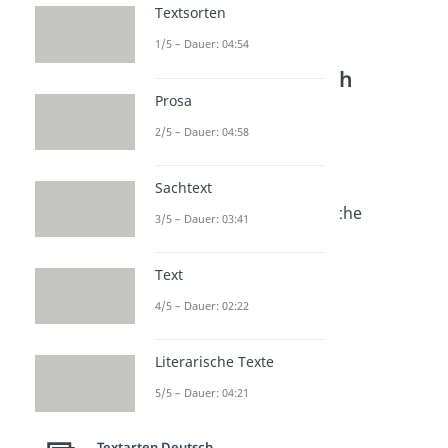
Textsorten
1/5 – Dauer: 04:54
Weitere Inhalte:
Textarten Deutsch
Prosa
Flirt Sprüche
Rizz Sprüche
2/5 – Dauer: 04:58
Dauer: 02:56
Anmachsprüche
Sachtext
Dauer: 03:13
Schlechte Anmachsprüche
3/5 – Dauer: 03:41
Dauer: 01:50
Text
4/5 – Dauer: 02:22
Literarische Texte
5/5 – Dauer: 04:21
Textarten Deutsch