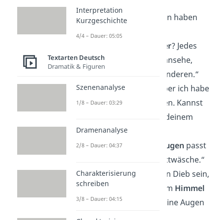
dich
abschleppen
?“
Interpretation
„Schöne
Beine
, wann haben
Kurzgeschichte
die offen?“
4/4 – Dauer: 05:05
„Bist du ein
Zauberer
? Jedes
Textarten Deutsch
Mal, wenn ich dich ansehe,
Dramatik & Figuren
verschwinden alle anderen.“
Szenenanalyse
„Entschuldigung, aber ich habe
meinen Weg verloren. Kannst
1/8 – Dauer: 03:29
du mir den Weg zu deinem
Dramenanalyse
Herzen
zeigen?“
„Die Farbe deiner
Augen
passt
2/8 – Dauer: 04:37
super zu meiner Bettwäsche.“
Charakterisierung
„Dein Vater muss ein Dieb sein,
schreiben
er hat die Sterne vom
Himmel
3/8 – Dauer: 04:15
gestohlen und in deine Augen
gelegt.“