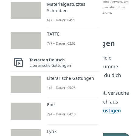
Nach Beantwortung speichern wir deine Antwort, um
Materialgestütztes
Studyflix zu verbessern. Mehr dazu erfährst du in
Schreiben
unserer
Datenschutzerklärung
.
6/7 – Dauer: 04:21
Lustige
TATTE
Verabschiedungen
7/7 – Dauer: 02:02
Super! Jetzt kennst du viele
Textarten Deutsch
Literarische Gattungen
schlechte, lustige und dumme
Anmachsprüche! Wenn du dich
Literarische Gattungen
jetzt von deinem Crush
1/4 – Dauer: 05:25
verabschieden möchtest, versuche
es doch mit einem Spruch aus
Epik
unserer Sammlung an
lustigen
2/4 – Dauer: 04:10
Verabschiedungen!
Lyrik