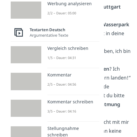
Werbung analysieren
„Für mich bist du
Stuttgart
2/2 – Dauer: 05:00
ohne „t“ — sugar!“
„Wollen wir in den
Wasserpark
Textarten Deutsch
oder kann ich direkt in deine
Argumentative Texte
DMs sliden?“
Vergleich schreiben
„Du musst
Glück
haben, ich bin
1/5 – Dauer: 04:31
Single!“
„Bist du ein
Flughafen
? Ich
Kommentar
würd bei dir echt gern landen!“
2/5 – Dauer: 04:56
„Ich glaube, ich werde
ohnmächtig! Kannst du bitte
Kommentar schreiben
Mund-zu-Mund-Beatmung
3/5 – Dauer: 04:16
machen?“
„Du kannst leider nicht mit mir
Stellungnahme
ins Kino. Da darf man keine
schreiben