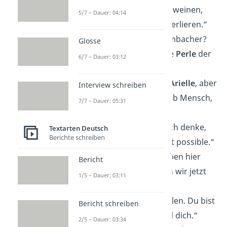
wäre, würde ich nie weinen,
5/7 – Dauer: 04:14
aus Angst, dich zu verlieren.“
„Ist dein Name Krombacher?
Glosse
Du bist nämlich eine
Perle
der
6/7 – Dauer: 03:12
Natur.“
„Ich bin zwar nicht
Arielle
, aber
Interview schreiben
ich bin trotzdem halb Mensch,
7/7 – Dauer: 05:31
halb Schwanz!“
„Bist du
Kim
? Weil ich denke,
Textarten Deutsch
Berichte schreiben
das zwischen uns ist possible.“
„Glaubst du, die haben hier
Bericht
Rum?
Sonst müssen wir jetzt
1/5 – Dauer: 03:11
rummachen!“
„Lass uns
Haus
spielen. Du bist
Bericht schreiben
die Tür und ich knall dich.“
2/5 – Dauer: 03:34