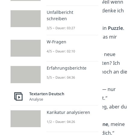
„Heißt du
Winnie
? Weil wenn
ich dich sehe, dann denke ich
Unfallbericht
schreiben
mir puuuh!“
„Das Leben ist wie ein
Puzzle
.
3/5 – Dauer: 03:27
Du bist das Stück, was mir
W-Fragen
noch fehlt.“
4/5 – Dauer: 02:10
„Hilfst du mir meine neue
Wohnung einzurichten? Ich
Erfahrungsberichte
muss dich nämlich noch an die
5/5 – Dauer: 04:36
Wand
nageln
!“
„
Gott
gab mir alles — nur
Textarten Deutsch
deine Nummer nicht.“
Analyse
„Dein
Shirt
muss weg, aber du
Karikatur analysieren
darfst bleiben!“
1/2 – Dauer: 04:26
„Du bist wie die
Sonne
, meine
Welt dreht sich um dich.“