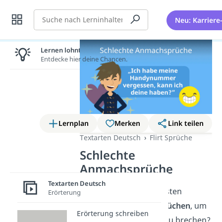
Suche
Neu: Karriere
Lernen lohnt sich!
Entdecke hier deine Chancen.
Lernplan
Merken
Link teilen
Textarten Deutsch
Flirt Sprüche
Schlechte
Anmachsprüche
Textarten Deutsch
Du suchst nach den besten
Erörterung
schlechten Anmachsprüchen
, um
Erörterung schreiben
das Eis zwischen euch zu brechen?