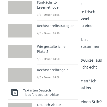
Fünf-Schritt-
wenn ich dich sehe.“
Lesemethode
„Hab mein Bett heute frisch
3/6 – Dauer: 03:36
bezogen, leider mit
zwei
Bettdecken
. Willst du eine
Rechtschreibstrategien
abhaben?“
4/6 – Dauer: 05:10
„Ich bin einsam. Du bist
einsam
. Wollen wir zusammen
Wie gestalte ich ein
Plakat?
einsam sein?“
5/6 – Dauer: 04:50
„Bist du die
Quadratwurzel
aus
-1? Weil du kannst nicht echt
Rechtschreibregeln
sein!“
6/6 – Dauer: 05:08
„Kannst du schwimmen? Ich
würde dich gerne mal ins
Textarten Deutsch
Becken
stoßen.“
Tipps fürs Deutsch Abitur
„Sorry, hast du mal einen
Stift
?
Deutsch Abitur