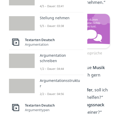
eigenen
Snacks
mitnehmen.“
4/5 – Dauer: 03:41
Stellung nehmen
5/5 – Dauer: 03:38
Textarten Deutsch
Argumentation
Schlechte Anmachsprüche
Argumentation
schreiben
„Wenn du meine neue
Musik
1/2 – Dauer: 04:44
wärst, würde ich dich gern
Argumentationsstruktu
entdecken.“
r
„Ich bin
Umzugshelfer
, soll ich
2/2 – Dauer: 04:56
dir beim Ausziehen helfen?“
„Was ist dein
Lieblingssnack
Textarten Deutsch
Argumenttypen
und wieso bist du meiner?“