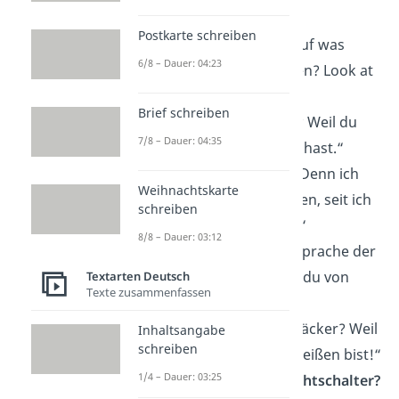
dich fest.“
Postkarte schreiben
„Darf ich dich mal auf was
6/8 – Dauer: 04:23
aufmerksam
machen? Look at
me!“
Brief schreiben
„Kannst du kochen? Weil du
7/8 – Dauer: 04:35
mein
Herz
erwärmt hast.“
„Hast du eine Uhr? Denn ich
Weihnachtskarte
habe die
Zeit
verloren, seit ich
schreiben
dich gesehen habe.“
8/8 – Dauer: 03:12
„Wenn
Küssen
die Sprache der
Liebe ist, was hältst du von
Textarten Deutsch
Texte zusammenfassen
einem Gespräch?“
„Sind deine Eltern Bäcker? Weil
Inhaltsangabe
schreiben
du einfach zum Anbeißen bist!“
1/4 – Dauer: 03:25
„Bin ich etwa ein
Lichtschalter?