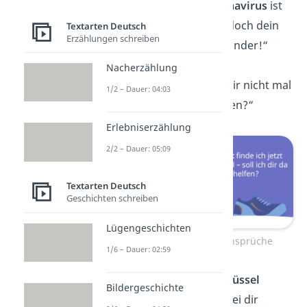
„Es heißt, das
Coronavirus
ist
mega ansteckend, doch dein
Textarten Deutsch
Erzählungen schreiben
Lächeln ist ansteckender!“
„Mein Name ist
Nacherzählung
Microsoft
, wollen wir nicht mal
1/2 – Dauer: 04:03
zusammen abstürzen?“
Erlebniserzählung
2/2 – Dauer: 05:09
Textarten Deutsch
Geschichten schreiben
Lügengeschichten
Schlechte Anmachsprüche
1/6 – Dauer: 02:59
„Ich hab meine
Schlüssel
Bildergeschichte
verloren, kann ich bei dir