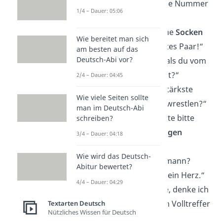
Ich möchte mir deine Nummer
1/4 – Dauer: 05:06
aufschreiben.“
„Leider sind wir keine
Socken
Wie bereitet man sich
— wir wären ein gutes Paar!“
am besten auf das
Deutsch-Abi vor?
„Hat es weh getan, als du vom
Himmel
gefallen bist?“
2/4 – Dauer: 04:45
„Die Zunge ist der stärkste
Wie viele Seiten sollte
Muskel
. Wollen wir wrestlen?“
man im Deutsch-Abi
„Können deine Brüste bitte
schreiben?
aufhören, meine
Augen
3/4 – Dauer: 04:18
anzustarren?“
Wie wird das Deutsch-
„Bist du ein Schneemann?
Abitur bewertet?
Denn du schmilzt mein Herz.“
4/4 – Dauer: 04:29
„Wenn ich dich sehe, denke ich
an
Darts
, weil du ein Volltreffer
Textarten Deutsch
Nützliches Wissen für Deutsch
bist!“