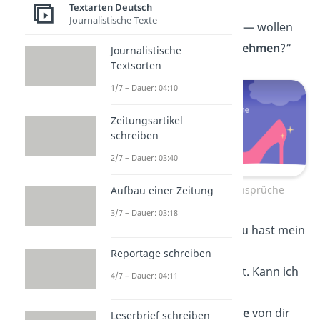
darüber
bügeln
?“
Textarten Deutsch
Journalistische Texte
„Sex macht schlank — wollen
wir gemeinsam
abnehmen
?“
Journalistische
Textsorten
1/7 – Dauer: 04:10
Zeitungsartikel
schreiben
2/7 – Dauer: 03:40
Schlechte Anmachsprüche
Aufbau einer Zeitung
3/7 – Dauer: 03:18
„Bist du ein Dieb? Du hast mein
Herz
gestohlen.“
Reportage schreiben
„Mein Bett ist kaputt. Kann ich
4/7 – Dauer: 04:11
bei dir
schlafen
?“
„Wenn ich eine
Träne
von dir
Leserbrief schreiben