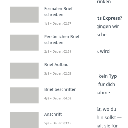
ihrem Geld was zu trinken
Formalen Brief
kaufen?“
schreiben
„Ist das der
Hogwarts Express?
1/8 – Dauer: 02:57
Es fühlt sich an, als gingen wir
beide auf eine magische
Persönlichen Brief
schreiben
Reise!“
„Wenn ich dich sehe, wird
2/8 – Dauer: 02:51
meine
Software
zur
Brief Aufbau
Hardware.“
3/8 – Dauer: 02:03
„Eigentlich bin ich ja kein
Typ
für eine Nacht, aber für dich
Brief beschriften
würde ich eine Ausnahme
4/8 – Dauer: 04:08
machen.“
„Wenn du nicht weißt, wo du
Anschrift
mit deinen
Händen
hin sollst —
5/8 – Dauer: 03:15
gib sie mir und ich halt sie für