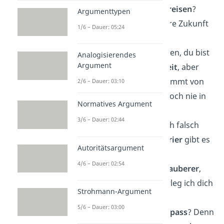
„Glaubst du an
Zeitreisen
?
Argumenttypen
Denn ich sehe unsere Zukunft
1/6 – Dauer: 05:24
zusammen.“
„Ich würde jetzt sagen, du bist
Analogisierendes
Argument
eine wahre
Schönheit
, aber
wahre Schönheit kommt von
2/6 – Dauer: 03:10
innen und ich war noch nie in
Normatives Argument
dir.“
3/6 – Dauer: 02:44
„Küss mich, wenn ich falsch
liege. Aber
Dinosaurier
gibt es
Autoritätsargument
doch noch, oder?“
4/6 – Dauer: 02:54
„Ich bin zwar kein
Zauberer
,
aber in der Kiste zerleg ich dich
Strohmann-Argument
trotzdem.“
5/6 – Dauer: 03:00
„Hast du einen
Kompass
? Denn