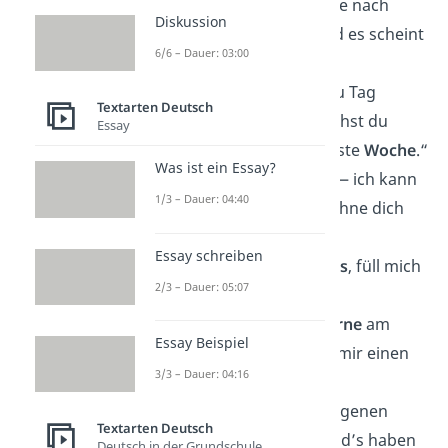
ich bin auf der Suche nach
Diskussion
meinem Herzen und es scheint
6/6 – Dauer: 03:00
bei dir zu sein.“
„Du wirst von Tag zu Tag
Textarten Deutsch
hübscher. Heute siehst du
Essay
schon aus wie nächste
Woche
.“
Was ist ein Essay?
„Du bist wie WLAN — ich kann
1/3 – Dauer: 04:40
keine
Verbindung
ohne dich
herstellen.“
Essay schreiben
„Ich bin ein
Schulbus
, füll mich
2/3 – Dauer: 05:07
mit Kindern.“
„Es gibt so viele
Sterne
am
Essay Beispiel
Himmel. Kannst du mir einen
3/3 – Dauer: 04:16
runterholen?“
„Du solltest einen eigenen
Textarten Deutsch
Burger bei McDonald’s haben
Deutsch in der Grundschule