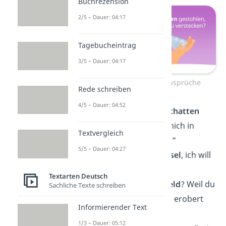
Buchrezension
2/5 – Dauer: 04:17
Tagebucheintrag
3/5 – Dauer: 04:17
Schlechte Anmachsprüche
Rede schreiben
4/5 – Dauer: 04:52
„Ich habe meinen
Schatten
verloren. Kann ich mich in
Textvergleich
deinem verstecken?“
5/5 – Dauer: 04:27
„Du bist wie ein
Rätsel
, ich will
dich lösen.“
Textarten Deutsch
„Bist du ein
Superheld
? Weil du
Sachliche Texte schreiben
mein Herz im Sturm erobert
Informierender Text
hast.“
1/3 – Dauer: 05:12