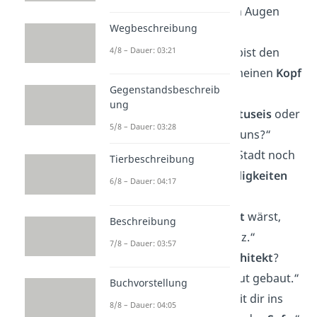
habe mich in deinen Augen
Wegbeschreibung
verloren.“
4/8 – Dauer: 03:21
„Bist du müde? Du bist den
ganzen Tag durch meinen
Kopf
Gegenstandsbeschreib
gelaufen.“
ung
„Isst du gerade
Kaktuseis
oder
5/8 – Dauer: 03:28
knistert’s zwischen uns?“
„Gibt es hier in der Stadt noch
Tierbeschreibung
andere
Sehenswürdigkeiten
6/8 – Dauer: 04:17
außer dir?“
„Wenn du eine
Stadt
wärst,
Beschreibung
dann wärst du Mainz.“
7/8 – Dauer: 03:57
„War dein Vater
Architekt
?
Denn du bist echt gut gebaut.“
Buchvorstellung
„Ich will gar nicht mit dir ins
8/8 – Dauer: 04:05