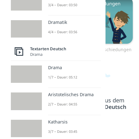
3/4 – Dauer: 03:50
Dramatik
4/4 – Dauer: 03:56
Textarten Deutsch
Zum Video: Lustige Verabschiedungen
Drama
Drama
1/7 – Dauer: 05:12
Aristotelisches Drama
Beliebte Inhalte aus dem
2/7 – Dauer: 04:55
Bereich
Textarten Deutsch
Katharsis
WhatsA
WhatsA
Status
3/7 – Dauer: 03:45
pp
pp
Sprüch