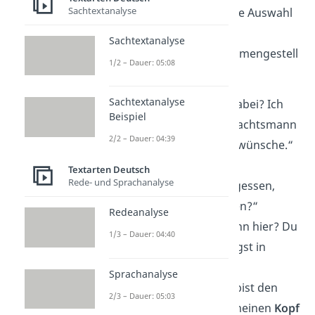
Sachtextanalyse
haben wir dir eine große Auswahl
der
besten schlechten
Sachtextanalyse
Anmachsprüche
zusammengestell
1/2 – Dauer: 05:08
t. Viel Spaß!
Sachtextanalyse
„Hast du ein
Foto
dabei? Ich
Beispiel
möchte dem Weihnachtsmann
2/2 – Dauer: 04:39
zeigen, was ich mir wünsche.“
„Ich habe meine
Textarten Deutsch
Rede- und Sprachanalyse
Handynummer
vergessen,
kann ich deine haben?“
Redeanalyse
„Was machst du denn hier? Du
1/3 – Dauer: 04:40
müsstest schon längst in
meinem
Bett
sein.“
Sprachanalyse
„Bist du müde? Du bist den
2/3 – Dauer: 05:03
ganzen Tag durch meinen
Kopf