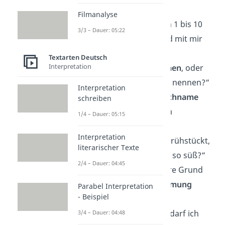
gelaufen.“
Filmanalyse
„Auf einer
Skala
von 1 bis 10
3/3 – Dauer: 05:22
bist du eine 9 — und mit mir
eine 10!“
Textarten Deutsch
Interpretation
„Hast du einen
Namen
, oder
kann ich dich meins nennen?“
Interpretation
„Ich finde, mein
Nachname
schreiben
passt gut zu deinem
1/4 – Dauer: 05:15
Vornamen.
Interpretation
„Hast du
Zucker
gefrühstückt,
literarischer Texte
oder warum bist du so süß?“
2/4 – Dauer: 04:45
„Du musst der wahre Grund
für die
Klima-Erwärmung
Parabel Interpretation
- Beispiel
sein.“
„Ich bin vom ADAC, darf ich
3/4 – Dauer: 04:48