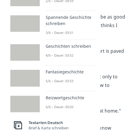
2/6 – Dauer: 04:59
„My goal in life is to be as good
Spannende Geschichte
schreiben
a person as my dog thinks I
3/6 – Dauer: 03:51
am.“
Geschichten schreiben
„The road to my heart is paved
4/6 – Dauer: 03:52
with paw prints.“
Fantasiegeschichte
„Dogs do speak, but only to
5/6 – Dauer: 03:53
those who know how to
listen.“
Reizwortgeschichte
6/6 – Dauer: 05:03
„Every dog is a lion at home.“
Textarten Deutsch
„The better I get to know
Brief & Karte schreiben