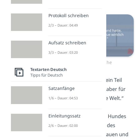
bedeutet.“
Protokoll schreiben
2/3 – Dauer: 04:49
Aufsatz schreiben
3/3 – Dauer: 03:20
Hundesprüche
Textarten Deutsch
Tipps für Deutsch
„Ein Hund mag nur ein Teil
Satzanfänge
deines Lebens sein, aber für
ihn bist du die ganze Welt.“
1/6 – Dauer: 04:53
Einleitungssatz
„In den Augen eines Hundes
liegt das Geheimnis des
2/6 – Dauer: 02:00
Lebens: Liebe, Vertrauen und