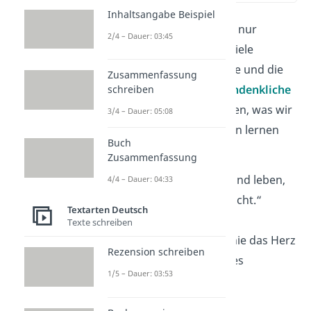
Inhaltsangabe Beispiel
Hunde lehren uns nicht nur
2/4 – Dauer: 03:45
Freude, sondern auch viele
Lektionen über die Liebe und die
Zusammenfassung
Treue. Hier sind
10
nachdenkliche
schreiben
Hundesprüche
die zeigen, was wir
3/4 – Dauer: 05:08
von unseren Vierbeinern lernen
Buch
können.
Zusammenfassung
„Man kann ohne Hund leben,
4/4 – Dauer: 04:33
aber es lohnt sich nicht.“
Textarten Deutsch
Texte schreiben
„Ein Hund wird dir nie das Herz
Rezension schreiben
brechen — er wird es
1/5 – Dauer: 03:53
bewachen.“