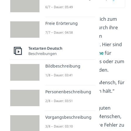
(00:13)
6/7 – Dauer: 05:49
Hunde
bringen uns täglich zum
Freie Erörterung
Schmunzeln
—
sei es durch ihre
7/7 – Dauer: 04:58
treuen Augen oder ihren
einzigartigen Charakter. Hier sind
Textarten Deutsch
10 lustige Hundesprüche
für
Beschreibungen
deinen WhatsApp-Status oder zum
Bildbeschreibung
Teilen mit deinen Freunden.
1/8 – Dauer: 03:41
„Ich wäre gern der Mensch, für
den mein Hund mich hält.“
Personenbeschreibung
2/8 – Dauer: 03:51
„Hunde haben alle guten
Eigenschaften des Menschen,
Vorgangsbeschreibung
ohne gleichzeitig ihre Fehler zu
3/8 – Dauer: 03:10