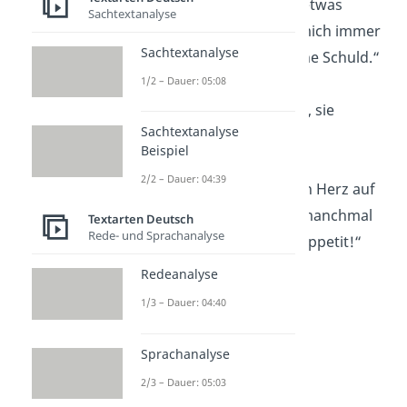
„Wenn mein Hund etwas
Sachtextanalyse
anstellt, schaut er mich immer
Sachtextanalyse
an, als wäre es meine Schuld.“
1/2 – Dauer: 05:08
„Hunde bellen nicht, sie
Sachtextanalyse
kommentieren!“
Beispiel
2/2 – Dauer: 04:39
„Ein Hund ist wie ein Herz auf
vier Pfoten — und manchmal
Textarten Deutsch
Rede- und Sprachanalyse
mit einem großen Appetit!“
Redeanalyse
1/3 – Dauer: 04:40
Sprachanalyse
2/3 – Dauer: 05:03