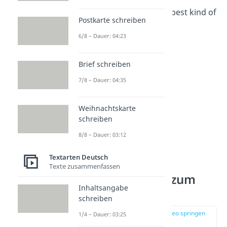
„A dog’s love is the best kind of
Postkarte schreiben
love.“
6/8 – Dauer: 04:23
„Live, love, bark.“
Brief schreiben
7/8 – Dauer: 04:35
Weihnachtskarte
schreiben
8/8 – Dauer: 03:12
Textarten Deutsch
Texte zusammenfassen
Hundesprüche zum
Inhaltsangabe
Nachdenken
schreiben
zur Stelle im Video springen
1/4 – Dauer: 03:25
(01:46)