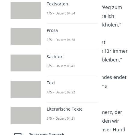
Textsorten
„
Wenn Liebe einen Weg zum
1/5 – Dauer: 04:54
Himmel fände, würde ich
meinen Hund zurückholen.“
Prosa
2/5 – Dauer: 04:58
„Ein Hund hinterlässt
Pfotenabdrücke, die für immer
Sachtext
in unserem Herzen bleiben.“
3/5 – Dauer: 03:41
„Die Liebe eines Hundes endet
Text
nie, auch wenn er uns
4/5 – Dauer: 02:22
verlassen muss.“
Literarische Texte
„Es gibt keinen Schmerz, der
5/5 – Dauer: 04:21
tiefer geht, als den, den wir
empfinden, wenn unser Hund
Textarten Deutsch