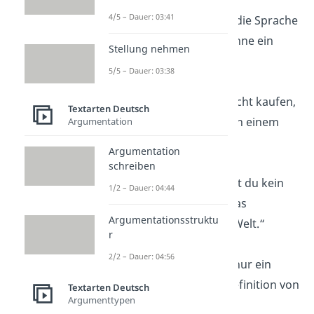
4/5 – Dauer: 03:41
„Ein Hund versteht die Sprache
der Freundschaft ohne ein
Stellung nehmen
einziges Wort.“
5/5 – Dauer: 03:38
„Treue kann man nicht kaufen,
Textarten Deutsch
aber man kann sie in einem
Argumentation
Hund finden.“
Argumentation
schreiben
„Für einen Hund bist du kein
1/2 – Dauer: 04:44
Mensch, sondern das
Argumentationsstruktu
Wichtigste auf der Welt.“
r
2/2 – Dauer: 04:56
„Ein Hund ist nicht nur ein
Freund, er ist die Definition von
Textarten Deutsch
Argumenttypen
Treue.“