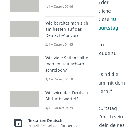
Begleiter, sondern auch der
1/4 – Dauer: 05:06
perfekte Anlass für herzliche
Geburtstagswünsche. Diese
10
Wie bereitet man sich
Hundesprüche zum Geburtstag
am besten auf das
Deutsch-Abi vor?
eignen sich ideal, um
Hundebesitzern an ihrem
2/4 – Dauer: 04:45
besonderen Tag eine Freude zu
Wie viele Seiten sollte
machen.
man im Deutsch-Abi
schreiben?
„Hundegeburtstage sind die
3/4 – Dauer: 04:18
beste Gelegenheit, um mit dem
besten Freund zu feiern!“
Wie wird das Deutsch-
Abitur bewertet?
„Alles Gute zum Geburtstag!
4/4 – Dauer: 04:29
Möge dein Tag so fröhlich sein
Textarten Deutsch
wie das Schwanzwedeln deines
Nützliches Wissen für Deutsch