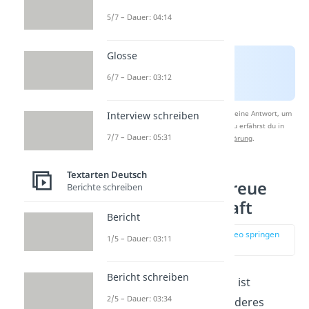
5/7 – Dauer: 04:14
Glosse
6/7 – Dauer: 03:12
Nach Beantwortung speichern wir deine Antwort, um
Interview schreiben
Studyflix zu verbessern. Mehr dazu erfährst du in
7/7 – Dauer: 05:31
unserer
Datenschutzerklärung
.
Textarten Deutsch
Sprüche über Treue
Berichte schreiben
und Freundschaft
Bericht
zur Stelle im Video springen
1/5 – Dauer: 03:11
(00:57)
Bericht schreiben
Die Treue eines Hundes ist
2/5 – Dauer: 03:34
unvergleichlich. Kein anderes