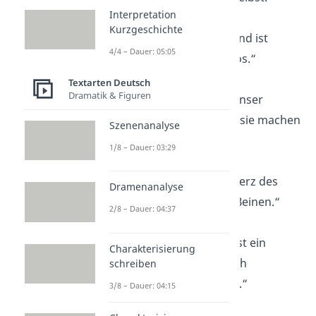
Interpretation
Kurzgeschichte
„Ein Leben ohne Hund ist
4/4 – Dauer: 05:05
möglich, aber sinnlos.“
Textarten Deutsch
Dramatik & Figuren
„Hunde sind nicht unser
ganzes Leben, aber sie machen
Szenenanalyse
unser Leben ganz.“
1/8 – Dauer: 03:29
„Der Hund ist das Herz des
Dramenanalyse
Menschen auf vier Beinen.“
2/8 – Dauer: 04:37
„Das größte Glück ist ein
Charakterisierung
warmes Fell, das dich
schreiben
bedingungslos liebt.“
3/8 – Dauer: 04:15