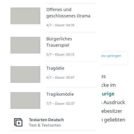
Offenes und
geschlossenes Drama
4/7 – Dauer: 04:35
Traurige
Bürgerliches
Hundesprüche
Trauerspiel
5/7 – Dauer: 05:15
zur Stelle im Video springen
(02:08)
Tragödie
Der Verlust eines Hundes
6/7 – Dauer: 05:07
hinterlässt eine tiefe Lücke im
Herzen. Hier sind
10
traurige
Tragikomödie
Hundesprüche
, die zum Ausdruck
7/7 – Dauer: 02:37
bringen, wie viele Hundebesitzer
den Abschied von ihrem geliebten
Textarten Deutsch
Text & Textsorten
Vierbeiner empfinden.