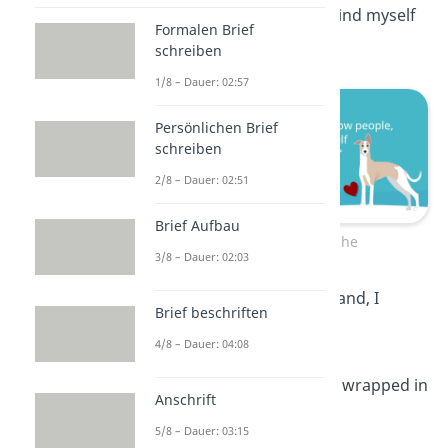
people, the more I find myself
Formalen Brief
loving dogs.“
schreiben
1/8 – Dauer: 02:57
Persönlichen Brief
schreiben
2/8 – Dauer: 02:51
Brief Aufbau
Hundesprüche
3/8 – Dauer: 02:03
„When I needed a hand, I
Brief beschriften
found your paw.“
4/8 – Dauer: 04:08
„A dog is happiness wrapped in
Anschrift
fur.“
5/8 – Dauer: 03:15