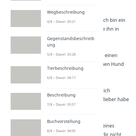
besitzen.“
Wegbeschreibung
„Mein Hund denkt, ich bin ein
4/8 – Dauer: 03:21
Held — und ich lasse ihn in
dem Glauben!“
Gegenstandsbeschreib
ung
„Wer braucht schon einen
5/8 – Dauer: 03:28
Wecker, wenn er einen Hund
Tierbeschreibung
hat?“
6/8 – Dauer: 04:17
„Je mehr Menschen ich
Beschreibung
kennenlerne, desto lieber habe
7/8 – Dauer: 03:57
ich meinen Hund.“
Buchvorstellung
„Der einzige Fehler eines
8/8 – Dauer: 04:05
Hundes ist, dass er dir nicht