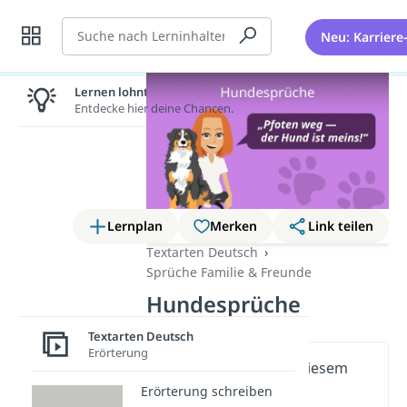
Suche
Neu: Karriere
Lernen lohnt sich!
Entdecke hier deine Chancen.
Lernplan
Merken
Link teilen
Textarten Deutsch
Sprüche Familie & Freunde
Hundesprüche
Textarten Deutsch
Erörterung
Wichtige Inhalte in diesem
Video
Erörterung schreiben