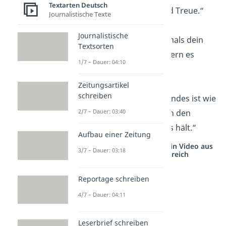
Textarten Deutsch
findest du Liebe und Treue.“
Journalistische Texte
Journalistische
„Ein Hund wird niemals dein
Textsorten
Herz brechen, sondern es
1/7 – Dauer: 04:10
immer bewachen.“
Zeitungsartikel
schreiben
„Die Treue eines Hundes ist wie
2/7 – Dauer: 03:40
ein Anker, der uns in den
Stürmen des Lebens hält.“
Aufbau einer Zeitung
Studyflix vernetzt: Hier ein Video aus
3/7 – Dauer: 03:18
einem anderen Bereich
Reportage schreiben
4/7 – Dauer: 04:11
Leserbrief schreiben