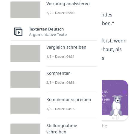
Werbung analysieren
2/2 – Dauer: 05:00
„Die Treue eines Hundes
überdauert jedes Leben.“
Textarten Deutsch
Argumentative Texte
„Wahre Freundschaft ist, wenn
Vergleich schreiben
dein Hund dich anschaut, als
1/5 – Dauer: 04:31
wärst du sein ganzes
Universum.“
Kommentar
2/5 – Dauer: 04:56
Kommentar schreiben
3/5 – Dauer: 04:16
Stellungnahme
Hundesprüche
schreiben