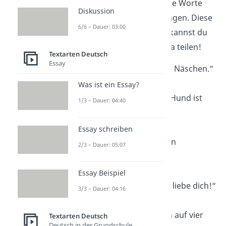
Manchmal sagen wenige Worte
Diskussion
mehr als lange Erklärungen. Diese
6/6 – Dauer: 03:00
kurzen
Hundesprüche
kannst du
optimal auf Social Media teilen!
Textarten Deutsch
Essay
„Liebe ist ein nasses Näschen.“
Was ist ein Essay?
„Pfoten weg — der Hund ist
1/3 – Dauer: 04:40
meins!“
Essay schreiben
„Treu bis zum letzten
2/3 – Dauer: 05:07
Atemzug.“
Essay Beispiel
„Wuff bedeutet: Ich liebe dich!“
3/3 – Dauer: 04:16
„Hunde sind Herzen auf vier
Textarten Deutsch
Deutsch in der Grundschule