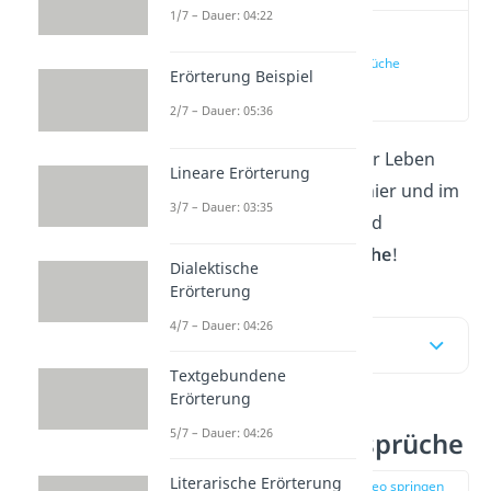
1/7 – Dauer: 04:22
Lustige
Hundesprüche
Erörterung Beispiel
(00:13)
2/7 – Dauer: 05:36
Hunde bereichern unser Leben
Lineare Erörterung
jeden Tag — entdecke hier und im
3/7 – Dauer: 03:35
Video
die lustigsten und
schönsten
Hundesprüche
!
Dialektische
Erörterung
4/7 – Dauer: 04:26
Inhaltsübersicht
Textgebundene
Erörterung
5/7 – Dauer: 04:26
Lustige Hundesprüche
Literarische Erörterung
zur Stelle im Video springen