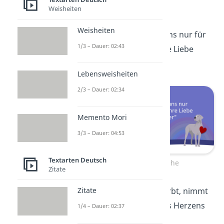
geht.“
Weisheiten
Weisheiten
„Hunde begleiten uns nur für
1/3 – Dauer: 02:43
eine Weile, aber ihre Liebe
bleibt für immer.“
Lebensweisheiten
2/3 – Dauer: 02:34
Memento Mori
3/3 – Dauer: 04:53
Textarten Deutsch
Hundesprüche
Zitate
„Wenn ein Hund stirbt, nimmt
Zitate
er ein Stück unseres Herzens
1/4 – Dauer: 02:37
mit.“