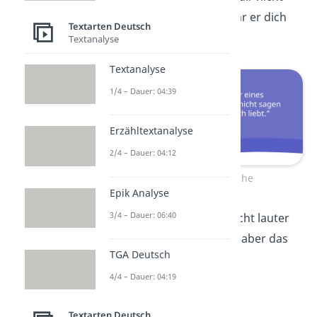
sagen kann, wie sehr er dich
Textarten Deutsch
liebt.“
Textanalyse
Textanalyse
1/4 – Dauer: 04:39
Erzähltextanalyse
2/4 – Dauer: 04:12
Hundesprüche
Epik Analyse
3/4 – Dauer: 06:40
„Mein Hund schnarcht lauter
als jeder Mensch — aber das
TGA Deutsch
macht ihn nur noch
4/4 – Dauer: 04:19
liebenswerter.“
Textarten Deutsch