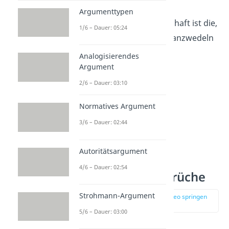
Argumenttypen
„Die beste Freundschaft ist die,
1/6 – Dauer: 05:24
die mit einem Schwanzwedeln
beginnt.“
Analogisierendes
Argument
2/6 – Dauer: 03:10
Normatives Argument
3/6 – Dauer: 02:44
Autoritätsargument
4/6 – Dauer: 02:54
Kurze Hundesprüche
Strohmann-Argument
zur Stelle im Video springen
(01:22)
5/6 – Dauer: 03:00