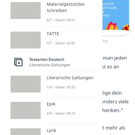
Materialgestütztes
Schreiben
6/7 – Dauer: 04:21
TATTE
Hundesprüche
7/7 – Dauer: 02:02
„Hunde wissen, wie man jeden
Textarten Deutsch
Literarische Gattungen
Tag feiert — heute ist es an
dir!“
Literarische Gattungen
1/4 – Dauer: 05:25
„Happy Birthday! Möge dein
Hund dir heute besonders viele
Epik
Kuscheleinheiten schenken.“
2/4 – Dauer: 04:10
„Ein Hundeblick sagt mehr als
Lyrik