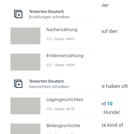
„Bester Freund auf vier
Textarten Deutsch
Pfoten.“
Erzählungen schreiben
Nacherzählung
„Ein Hund ist Liebe auf den
ersten Blick.“
1/2 – Dauer: 04:03
Erlebniserzählung
Englische
2/2 – Dauer: 05:09
Hundesprüche
Textarten Deutsch
Englische Hundesprüche haben oft
Geschichten schreiben
eine ganz besondere
Lügengeschichten
Ausdruckskraft. Hier sind
10
1/6 – Dauer: 02:59
englische Sprüche
über Hunde!
„Dogs are my favorite kind of
Bildergeschichte
people.“