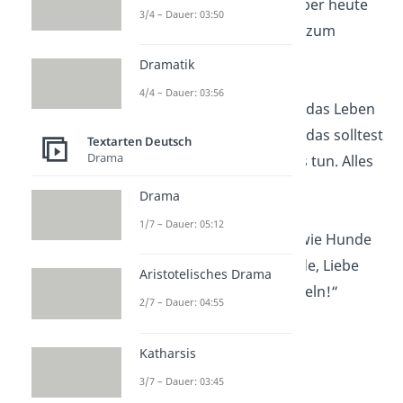
tausend Worte — aber heute
3/4 – Dauer: 03:50
sage ich: Alles Gute zum
Geburtstag!“
Dramatik
4/4 – Dauer: 03:56
„Hunde lehren uns, das Leben
zu genießen — und das solltest
Textarten Deutsch
Drama
du heute besonders tun. Alles
Gute!“
Drama
1/7 – Dauer: 05:12
„Geburtstage sind wie Hunde
— sie bringen Freude, Liebe
Aristotelisches Drama
und immer ein Lächeln!“
2/7 – Dauer: 04:55
Katharsis
3/7 – Dauer: 03:45