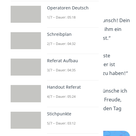
Hundes.“
Operatoren Deutsch
1/7 – Dauer: 05:18
„Herzlichen Glückwunsch! Dein
Hund hofft, dass du ihm ein
Schreibplan
Stück Kuchen abgibst.“
2/7 – Dauer: 04:32
„Ein Hund ist der beste
Referat Aufbau
Geburtstagsgast — er ist
3/7 – Dauer: 04:35
immer bereit, Spaß zu haben!“
Handout Referat
„Zum Geburtstag wünsche ich
4/7 – Dauer: 05:24
dir so viel Liebe und Freude,
wie dein Hund dir jeden Tag
Stichpunkte
schenkt.“
5/7 – Dauer: 03:12