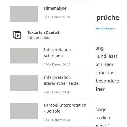
Filmanalyse
Schöne Hundesprüche
3/3 – Dauer: 05:22
zur Stelle im Video springen
Textarten Deutsch
(00:37)
Interpretation
Die besondere Verbindung
Interpretation
schreiben
zwischen Mensch und Hund lässt
sich kaum in Worte fassen. Hier
1/4 – Dauer: 05:15
sind
10
schöne Sprüche
, die das
Interpretation
Herz berühren und die besondere
literarischer Texte
Liebe zu deinem
Vierbeiner
2/4 – Dauer: 04:45
ausdrücken.
Parabel Interpretation
„Ein Hund ist das einzige
- Beispiel
Wesen auf Erden, das dich
3/4 – Dauer: 04:48
mehr liebt als sich selbst.“