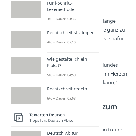
Treue.“
Fünf-Schritt-
Lesemethode
3/6 – Dauer: 03:36
„Hunde leben nicht lange
genug, um ihre Liebe ganz zu
Rechtschreibstrategien
zeigen — sie zeigen sie dafür
4/6 – Dauer: 05:10
umso intensiver.“
Wie gestalte ich ein
„Der Verlust eines Hundes
Plakat?
hinterlässt ein Loch im Herzen,
5/6 – Dauer: 04:50
das niemand füllen kann.“
Rechtschreibregeln
6/6 – Dauer: 05:08
Hundesprüche zum
Geburtstag
Textarten Deutsch
Tipps fürs Deutsch Abitur
Ein Hund ist nicht nur ein treuer
Deutsch Abitur