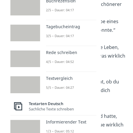
Buchrezension
„Die Welt wäre ein schönerer
2/5 – Dauer: 04:17
Ort, wenn jeder die
bedingungslose Liebe eines
Tagebucheintrag
Hundes erfahren könnte.“
3/5 – Dauer: 04:17
„Hunde haben kurze Leben,
Rede schreiben
um uns zu lehren, was wirklich
4/5 – Dauer: 04:52
zählt.“
Textvergleich
„Ein Hund fragt nicht, ob du
5/5 – Dauer: 04:27
ihn liebst — er liebt dich
einfach.“
Textarten Deutsch
Sachliche Texte schreiben
„Wer nie einen Hund hatte,
Informierender Text
weiß nicht, was Treue wirklich
1/3 – Dauer: 05:12