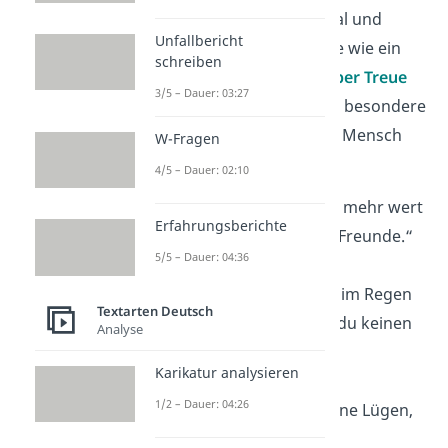
Wesen steht uns so loyal und
Unfallbericht
bedingungslos zur Seite wie ein
schreiben
Hund. Diese
Sprüche über Treue
3/5 – Dauer: 03:27
von Hunden
fangen die besondere
Freundschaft
zwischen Mensch
W-Fragen
und Hund perfekt ein.
4/5 – Dauer: 02:10
„Ein treuer Hund ist mehr wert
Erfahrungsberichte
als tausend falsche Freunde.“
5/5 – Dauer: 04:36
„Ein Hund bleibt dir im Regen
Textarten Deutsch
treu —- auch wenn du keinen
Analyse
Schirm dabei hast.“
Karikatur analysieren
1/2 – Dauer: 04:26
„Ein Hund kennt keine Lügen,
nur Liebe.“