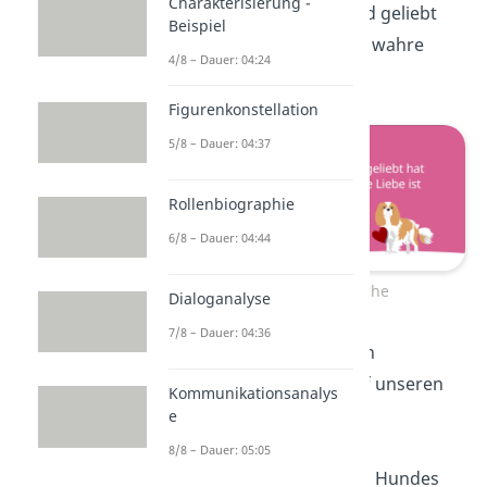
Charakterisierung -
„Wer nie einen Hund geliebt
Beispiel
hat, weiß nicht, was wahre
4/8 – Dauer: 04:24
Liebe ist.“
Figurenkonstellation
5/8 – Dauer: 04:37
Rollenbiographie
6/8 – Dauer: 04:44
Hundesprüche
Dialoganalyse
7/8 – Dauer: 04:36
„Hunde hinterlassen
Pfotenabdrücke auf unseren
Kommunikationsanalys
Herzen.“
e
8/8 – Dauer: 05:05
„In den Augen eines Hundes