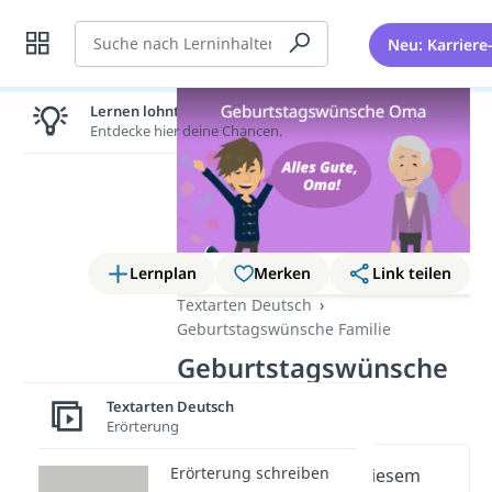
Suche
Neu: Karriere
Lernen lohnt sich!
Entdecke hier deine Chancen.
Lernplan
Merken
Link teilen
Textarten Deutsch
Geburtstagswünsche Familie
Geburtstagswünsche
Oma
Textarten Deutsch
Erörterung
Erörterung schreiben
Wichtige Inhalte in diesem