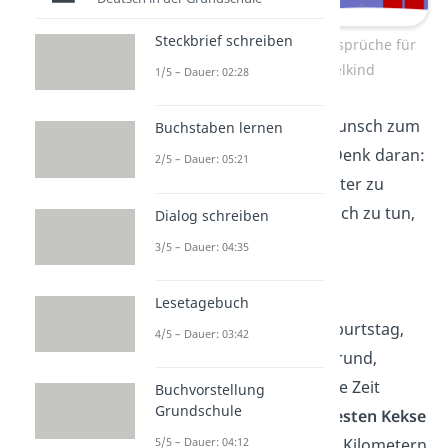
Steckbrief schreiben
Lustige Geburtstagssprüche für
Oma vom Enkelkind
1/5 – Dauer: 02:28
„Herzlichen Glückwunsch zum
Buchstaben lernen
Geburtstag, Oma! Denk daran:
2/5 – Dauer: 05:21
Die beste Art, das Alter zu
verbergen
, ist, einfach zu tun,
Dialog schreiben
als ob es dich nicht
3/5 – Dauer: 04:35
interessiert
!“
Lesetagebuch
„Alles Gute zum Geburtstag,
4/5 – Dauer: 03:42
Oma! Du bist der Grund,
warum wir die ganze Zeit
Buchvorstellung
Grundschule
lachen — und die
besten Kekse
im Umkreis von 100 Kilometern
5/5 – Dauer: 04:12