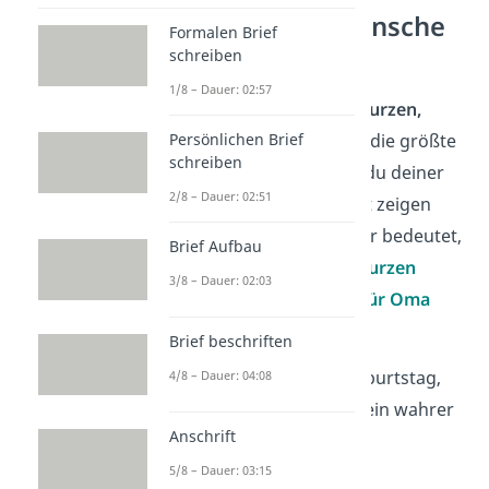
Geburtstagswünsche
Formalen Brief
für Oma
schreiben
1/8 – Dauer: 02:57
Manchmal sind es die
kurzen,
prägnanten Worte
, die die größte
Persönlichen Brief
schreiben
Wirkung haben. Wenn du deiner
2/8 – Dauer: 02:51
Oma einfach und direkt zeigen
möchtest, wie viel sie dir bedeutet,
Brief Aufbau
sind die folgenden
10 kurzen
3/8 – Dauer: 02:03
Geburtstagswünsche für Oma
perfekt:
Brief beschriften
„Alles Gute zum Geburtstag,
4/8 – Dauer: 04:08
liebe Oma! Du bist ein wahrer
Anschrift
Schatz
!“
5/8 – Dauer: 03:15