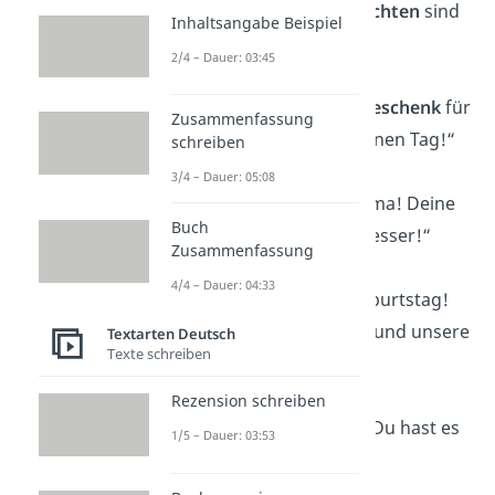
Oma! Deine
Geschichten
sind
Inhaltsangabe Beispiel
unbezahlbar!“
2/4 – Dauer: 03:45
„Oma, du bist ein
Geschenk
für
Zusammenfassung
uns alle! Genieß deinen Tag!“
schreiben
3/4 – Dauer: 05:08
„Happy Birthday, Oma! Deine
Buch
Liebe
macht alles besser!“
Zusammenfassung
4/4 – Dauer: 04:33
„Alles Gute zum Geburtstag!
Du bist unser
Licht
und unsere
Textarten Deutsch
Texte schreiben
Freude
!“
Rezension schreiben
„Oma, feier schön! Du hast es
1/5 – Dauer: 03:53
mehr als
verdient
!“