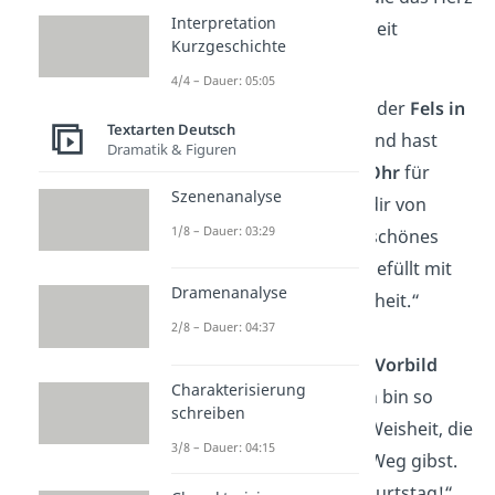
Interpretation
deiner Oma mit Sicherheit
Kurzgeschichte
berühren werden:
4/4 – Dauer: 05:05
„Liebe Oma, du bist der
Fels in
Textarten Deutsch
meiner Brandung
und hast
Dramatik & Figuren
immer ein
offenes Ohr
für
Szenenanalyse
mich. Ich wünsche dir von
1/8 – Dauer: 03:29
Herzen ein wunderschönes
neues Lebensjahr, gefüllt mit
Dramenanalyse
Freude und Gesundheit.“
2/8 – Dauer: 04:37
„Oma, du bist mein
Vorbild
Charakterisierung
und mein
Anker
. Ich bin so
schreiben
dankbar für all die Weisheit, die
3/8 – Dauer: 04:15
du mir mit auf den Weg gibst.
Alles Liebe zum Geburtstag!“