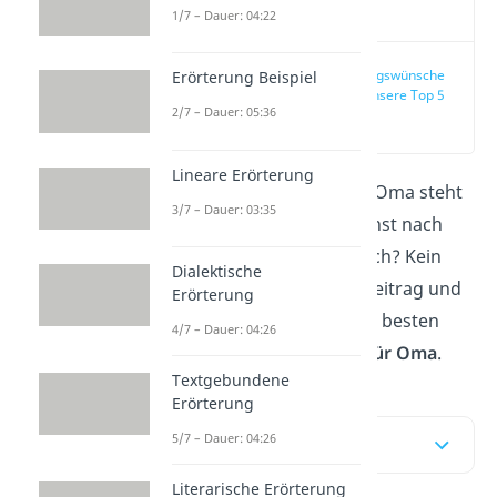
Video
1/7 – Dauer: 04:22
Geburtstagswünsche
Erörterung Beispiel
Oma — unsere Top 5
2/7 – Dauer: 05:36
(00:14)
Lineare Erörterung
Der Geburtstag deiner Oma steht
3/7 – Dauer: 03:35
vor der Tür und du suchst nach
einem passenden Spruch? Kein
Dialektische
Problem! In unserem Beitrag und
Erörterung
im
Video
findest du die besten
4/7 – Dauer: 04:26
Geburtstagswünsche für Oma
.
Textgebundene
Erörterung
5/7 – Dauer: 04:26
Inhaltsübersicht
Literarische Erörterung