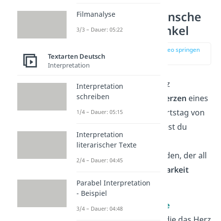
Rührende
Geburtstagswünsche
Filmanalyse
für Oma vom Enkel
3/3 – Dauer: 05:22
zur Stelle im Video springen
Textarten Deutsch
(00:54)
Interpretation
Omas haben einen ganz
Interpretation
schreiben
besonderen
Platz
im
Herzen
eines
Enkels. Wenn der Geburtstag von
1/4 – Dauer: 05:15
ihr näher rückt, möchtest du
Interpretation
sicher den
perfekten
literarischer Texte
Geburtstagsspruch
finden, der all
2/4 – Dauer: 04:45
deine
Liebe
und
Dankbarkeit
Parabel Interpretation
ausdrückt.
- Beispiel
Hier sind
10 emotionale
3/4 – Dauer: 04:48
Geburtstagswünsche
, die das Herz