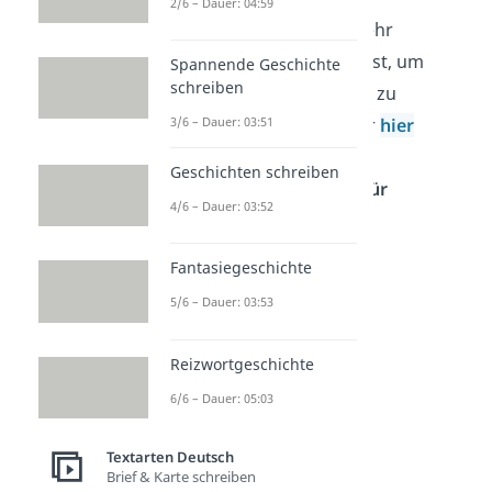
2/6 – Dauer: 04:59
Tipp:
Wenn du noch mehr
humorvolle Worte suchst, um
Spannende Geschichte
schreiben
deine Oma zum Lachen zu
bringen, dann schau dir
hier
3/6 – Dauer: 03:51
unsere
lustigen
Geschichten schreiben
Geburtstagswünsche für
4/6 – Dauer: 03:52
Frauen
an.
Fantasiegeschichte
5/6 – Dauer: 03:53
Reizwortgeschichte
6/6 – Dauer: 05:03
Textarten Deutsch
Brief & Karte schreiben
Kurze