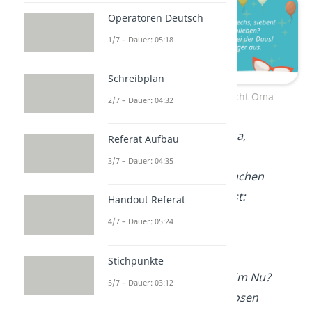
Operatoren Deutsch
1/7 – Dauer: 05:18
Schreibplan
Geburtstagsgedicht Oma
2/7 – Dauer: 04:32
Alles Gute, liebe Oma,
Referat Aufbau
zu deinem Fest.
3/7 – Dauer: 04:35
Zum Geburtstag machen
wir mit dir einen Test:
Handout Referat
Wer ist die Beste,
4/7 – Dauer: 05:24
lacht immerzu,
tröstet uns,
Stichpunkte
macht uns fröhlich im Nu?
5/7 – Dauer: 03:12
Wer flickt unsere Hosen