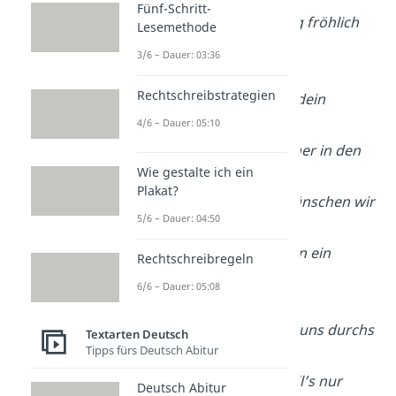
Fünf-Schritt-
soll dein Geburtstag fröhlich
Lesemethode
sein.
3/6 – Dauer: 03:36
Rechtschreibstrategien
Dein Herz ist groß, dein
Lächeln warm,
4/6 – Dauer: 05:10
du nimmst uns immer in den
Wie gestalte ich ein
Arm.
Plakat?
Zum Geburtstag wünschen wir
5/6 – Dauer: 04:50
dir Glück,
und geben dir davon ein
Rechtschreibregeln
großes Stück.
6/6 – Dauer: 05:08
Deine Wärme trägt uns durchs
Textarten Deutsch
Tipps fürs Deutsch Abitur
Leben,
zum Geburtstag soll’s nur
Deutsch Abitur