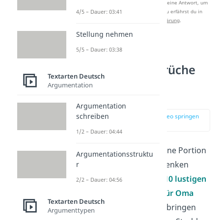
Nach Beantwortung speichern wir deine Antwort, um
4/5 – Dauer: 03:41
Studyflix zu verbessern. Mehr dazu erfährst du in
unserer
Datenschutzerklärung
.
Stellung nehmen
5/5 – Dauer: 03:38
Lustige
Geburtstagssprüche
Textarten Deutsch
für Oma vom
Argumentation
Enkelkind
Argumentation
schreiben
zur Stelle im Video springen
(01:30)
1/2 – Dauer: 04:44
Wenn du deiner Oma eine Portion
Argumentationsstruktu
Humor
und
Freude
schenken
r
möchtest, sind unsere
10 lustigen
2/2 – Dauer: 04:56
Geburtstagswünsche
für Oma
Textarten Deutsch
genau das Richtige. Sie bringen
Argumenttypen