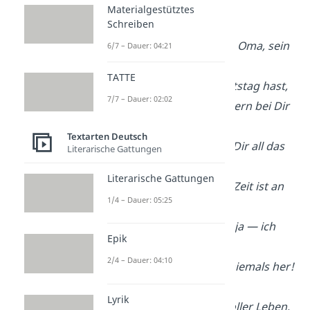
und kocht so fein?
Materialgestütztes
Schreiben
Das kannst nur du,
unsere fantastische Oma, sein
6/7 – Dauer: 04:21
TATTE
Da Du heute Geburtstag hast,
7/7 – Dauer: 02:02
bin ich besonders gern bei Dir
zu Gast.
Textarten Deutsch
Denn nun kann ich Dir all das
Literarische Gattungen
sagen,
Literarische Gattungen
wofür so oft wenig Zeit ist an
1/4 – Dauer: 05:25
anderen Tagen.
Hab dich lieb, Oma, ja — ich
Epik
liebe Dich sehr
2/4 – Dauer: 04:10
und gebe Dich nie niemals her!
Lyrik
Mit [Alter] Jahren voller Leben,