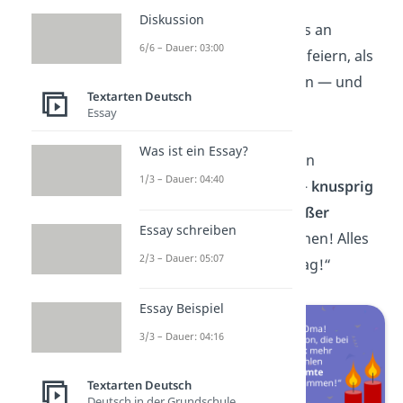
Diskussion
„Liebe Oma, lass uns an
6/6 – Dauer: 03:00
deinem Geburtstag feiern, als
gäbe es kein Morgen — und
Textarten Deutsch
kein
Hüftproblem
!“
Essay
Was ist ein Essay?
„Oma, du bist wie ein
1/3 – Dauer: 04:40
Schokoladenkeks —
knusprig
außen und voller
süßer
Essay schreiben
Überraschungen
innen! Alles
2/3 – Dauer: 05:07
Gute zum Geburtstag!“
Essay Beispiel
3/3 – Dauer: 04:16
Textarten Deutsch
Deutsch in der Grundschule