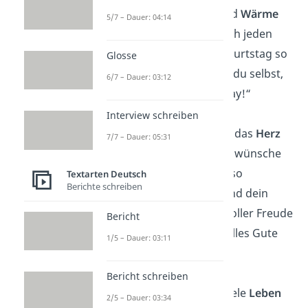
„Deine
Weisheit
und
Wärme
5/7 – Dauer: 04:14
begleiten mich durch jeden
Tag. Möge dein Geburtstag so
Glosse
besonders sein wie du selbst,
6/7 – Dauer: 03:12
Oma. Happy Birthday!“
Interview schreiben
„Liebe Oma, du bist das
Herz
7/7 – Dauer: 05:31
unserer Familie. Ich wünsche
dir, dass du immer so
Textarten Deutsch
Berichte schreiben
strahlend
bleibst und dein
neues Lebensjahr voller Freude
Bericht
und Liebe erlebst. Alles Gute
1/5 – Dauer: 03:11
zum Geburtstag!“
Bericht schreiben
„Oma, du hast so viele
Leben
2/5 – Dauer: 03:34