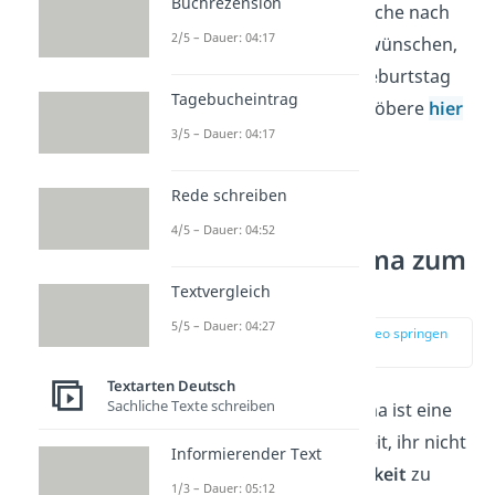
Buchrezension
Tipp:
Du bist auf der Suche nach
2/5 – Dauer: 04:17
weiteren kurzen Glückwünschen,
um deiner Oma zum Geburtstag
Tagebucheintrag
zu gratulieren? Dann stöbere
hier
3/5 – Dauer: 04:17
durch unsere
kurzen
Geburtstagssprüche
!
Rede schreiben
4/5 – Dauer: 04:52
Gedichte für Oma zum
Geburtstag
Textvergleich
5/5 – Dauer: 04:27
zur Stelle im Video springen
(02:01)
Textarten Deutsch
Sachliche Texte schreiben
Der Geburtstag der Oma ist eine
wundervolle Gelegenheit, ihr nicht
Informierender Text
nur
Liebe
und
Dankbarkeit
zu
1/3 – Dauer: 05:12