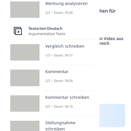
hier
von
Werbung analysieren
den
Geburtstagswünschen für
2/2 – Dauer: 05:00
einen besonderen
Menschen
inspirieren.
Textarten Deutsch
Argumentative Texte
Studyflix vernetzt: Hier ein Video aus
einem anderen Bereich
Vergleich schreiben
1/5 – Dauer: 04:31
Kommentar
2/5 – Dauer: 04:56
Kommentar schreiben
3/5 – Dauer: 04:16
Stellungnahme
schreiben