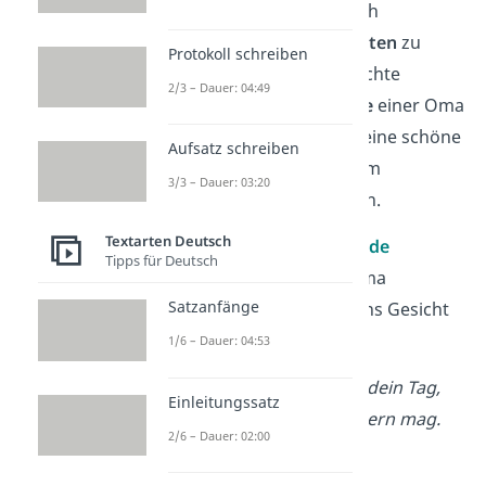
zeigen, sondern sie auch
mit
inspirierenden Worten
zu
Protokoll schreiben
ehren. Oft fangen Gedichte
2/3 – Dauer: 04:49
die
Weisheit
und
Stärke
einer Oma
perfekt ein und bieten eine schöne
Aufsatz schreiben
Möglichkeit, sie an ihrem
3/3 – Dauer: 03:20
Geburtstag zu würdigen.
Textarten Deutsch
Hier sind
10 inspirierende
Tipps für Deutsch
Gedichte
, die deiner Oma
Satzanfänge
garantiert ein Lächeln ins Gesicht
zaubern werden:
1/6 – Dauer: 04:53
Liebe Oma, heut ist dein Tag,
Einleitungssatz
den jeder mit dir feiern mag.
2/6 – Dauer: 02:00
Mit Freude, Lachen,
Sonnenschein,