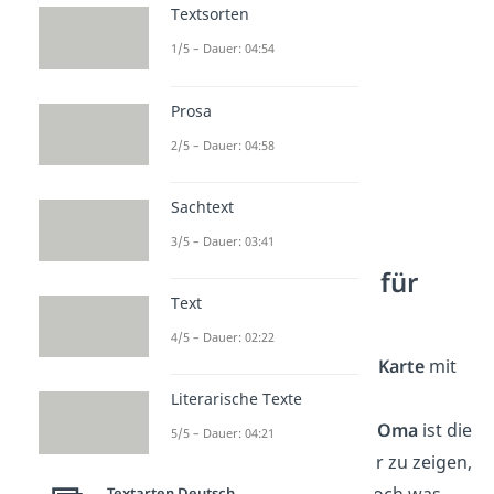
für Opa
vorbei!
Textsorten
1/5 – Dauer: 04:54
Prosa
2/5 – Dauer: 04:58
Sachtext
3/5 – Dauer: 03:41
Geschenkideen für
Text
Oma
4/5 – Dauer: 02:22
Eine liebevoll gestaltete
Karte
mit
einem
schönen
Literarische Texte
Geburtstagsspruch für Oma
ist die
5/5 – Dauer: 04:21
perfekte Möglichkeit, ihr zu zeigen,
wie wichtig sie dir ist. Doch was
Textarten Deutsch