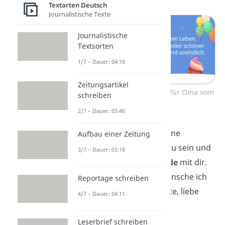
Textarten Deutsch
Journalistische Texte
Journalistische
Textsorten
1/7 – Dauer: 04:10
Zeitungsartikel
Geburtstagswünsche für Oma vom
schreiben
Enkel
2/7 – Dauer: 03:40
„Ich bin so stolz, deine
Aufbau einer Zeitung
Enkelin/dein Enkel zu sein und
3/7 – Dauer: 03:18
schätze
jede Sekunde
mit dir.
Zum Geburtstag wünsche ich
Reportage schreiben
dir nur das Allerbeste, liebe
4/7 – Dauer: 04:11
Oma.“
Leserbrief schreiben