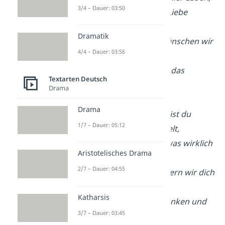
3/4 – Dauer: 03:50
hast du uns so viel Liebe
gegeben.
Dramatik
Zum Geburtstag wünschen wir
4/4 – Dauer: 03:56
dir viel Glück,
und von jedem Jahr das
Textarten Deutsch
schönste Stück!
Drama
Drama
Oma, [Alter] Jahre bist du
1/7 – Dauer: 05:12
schon auf dieser Welt,
hast so viel erlebt, was wirklich
Aristotelisches Drama
zählt.
2/7 – Dauer: 04:55
Zum Geburtstag feiern wir dich
heute,
Katharsis
mit Kuchen, Geschenken und
3/7 – Dauer: 03:45
ganz vielen Leuten!