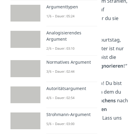
nicht nur ihre Augen zum Strahlen,
Argumenttypen
sondern zeigen auch auf
1/6 – Dauer: 05:24
humorvolle Art, wie sehr du sie
schätzt.
Analogisierendes
Argument
„Alles Gute zum Geburtstag,
Oma! Denk dran: Alter ist nur
2/6 – Dauer: 03:10
eine
Zahl
… und du bist die
Normatives Argument
Beste darin, sie zu
ignorieren
!“
3/6 – Dauer: 02:44
„Glückwunsch, Oma! Du bist
Autoritätsargument
jetzt in dem
Alter
, in dem du
4/6 – Dauer: 02:54
die Größe deines
Kuchens
nach
der Anzahl der
Kerzen
Strohmann-Argument
bestimmen solltest. Lass uns
5/6 – Dauer: 03:00
das feiern!“