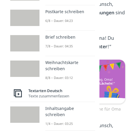
„Herzlichen Glückwunsch,
Postkarte schreiben
Oma! Deine
Umarmungen
sind
die besten!“
6/8 – Dauer: 04:23
Brief schreiben
„Happy Birthday, Oma! Du
machst die Welt
bunter
!“
7/8 – Dauer: 04:35
Weihnachtskarte
schreiben
8/8 – Dauer: 03:12
Textarten Deutsch
Texte zusammenfassen
Inhaltsangabe
Kurze Geburtstagssprüche für Oma
schreiben
1/4 – Dauer: 03:25
„Herzlichen Glückwunsch,