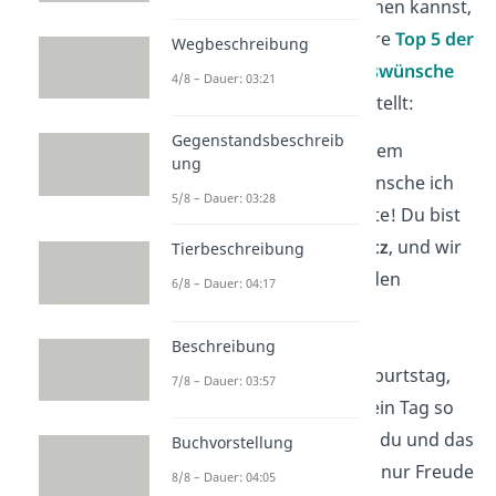
besondere
Freude
machen kannst,
haben wir dir hier unsere
Top 5 der
Wegbeschreibung
schönsten Geburtstagswünsche
4/8 – Dauer: 03:21
für Oma
zusammengestellt:
Gegenstandsbeschreib
„Liebe Oma, zu deinem
ung
besonderen
Tag wünsche ich
5/8 – Dauer: 03:28
dir nur das Allerbeste! Du bist
unser größter
Schatz
, und wir
Tierbeschreibung
sind dankbar für jeden
6/8 – Dauer: 04:17
Moment mit dir.“
Beschreibung
„Alles Liebe zum Geburtstag,
7/8 – Dauer: 03:57
liebe Oma! Möge dein Tag so
wunderbar
sein wie du und das
Buchvorstellung
neue Lebensjahr dir nur Freude
8/8 – Dauer: 04:05