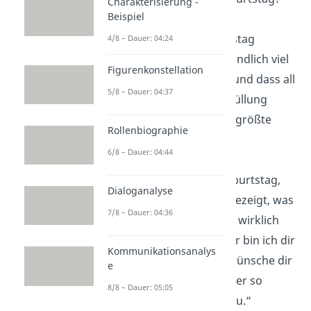
Charakterisierung -
Beispiel
„Zu deinem Geburtstag
4/8 – Dauer: 04:24
wünsche ich dir unendlich viel
Figurenkonstellation
Glück
,
Gesundheit
und dass all
5/8 – Dauer: 04:37
deine
Träume
in Erfüllung
gehen. Du hast das größte
Rollenbiographie
Herz, liebe Oma!“
6/8 – Dauer: 04:44
„Alles Gute zum Geburtstag,
Dialoganalyse
Oma! Du hast mir gezeigt, was
7/8 – Dauer: 04:36
Liebe
und
Fürsorge
wirklich
bedeuten, und dafür bin ich dir
Kommunikationsanalys
ewig dankbar. Ich wünsche dir
e
einen Geburtstag, der so
8/8 – Dauer: 05:05
wundervoll ist wie du.“