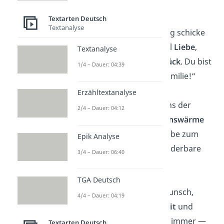
bringen.“
Textarten Deutsch
Textanalyse
„Zu deinem Ehrentag schicke
ich dir unendlich viel
Liebe
,
Textanalyse
Gesundheit
und
Glück
. Du bist
1/4 – Dauer: 04:39
das Herz unserer Familie!“
Erzähltextanalyse
„Oma, du bist für uns der
2/4 – Dauer: 04:12
Inbegriff von
Herzenswärme
und
Stärke
. Alles Liebe zum
Epik Analyse
Geburtstag, du wunderbare
3/4 – Dauer: 06:40
Frau!“
TGA Deutsch
„Herzlichen Glückwunsch,
4/4 – Dauer: 04:19
Oma! Deine
Weisheit
und
Liebe
begleiten uns immer —
Textarten Deutsch