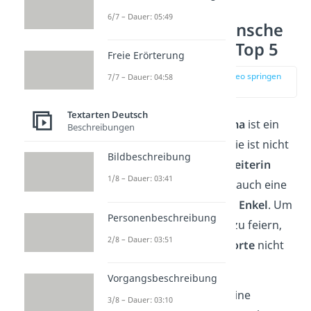
6/7 – Dauer: 05:49
Geburtstagswünsche
Oma — unsere Top 5
Freie Erörterung
zur Stelle im Video springen
7/7 – Dauer: 04:58
(00:14)
Textarten Deutsch
Der
Geburtstag der Oma
ist ein
Beschreibungen
ganz besonderer Tag. Sie ist nicht
Bildbeschreibung
nur eine liebevolle
Begleiterin
1/8 – Dauer: 03:41
durchs Leben, sondern auch eine
wichtige
Stütze
für ihre
Enkel
. Um
Personenbeschreibung
diesen Tag gebührend zu feiern,
2/8 – Dauer: 03:51
dürfen die
richtigen Worte
nicht
fehlen.
Vorgangsbeschreibung
Damit du deiner Oma eine
3/8 – Dauer: 03:10