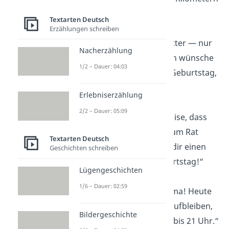
backen!“
Textarten Deutsch
Erzählungen schreiben
„Omas sind wie Mütter — nur
Nacherzählung
mit
Puderzucker
. Ich wünsche
1/2 – Dauer: 04:03
dir alles Liebe zum Geburtstag,
liebe Oma!“
Erlebniserzählung
2/2 – Dauer: 05:09
„Oma, du bist so weise, dass
selbst
Google
dich um Rat
Textarten Deutsch
fragt! Ich wünsche dir einen
Geschichten schreiben
wundervollen Geburtstag!“
Lügengeschichten
1/6 – Dauer: 02:59
„Happy Birthday, Oma! Heute
darfst du so lange aufbleiben,
Bildergeschichte
wie du möchtest — bis 21 Uhr.“