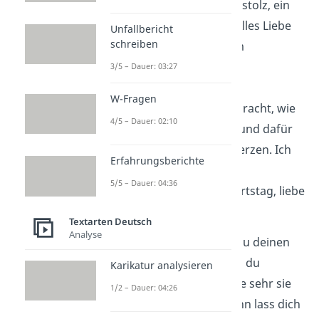
berührt und ich bin stolz, ein
Teil davon zu sein. Alles Liebe
Unfallbericht
schreiben
und Gute zu deinem
Ehrentag!“
3/5 – Dauer: 03:27
W-Fragen
„Du hast mir beigebracht, wie
4/5 – Dauer: 02:10
wichtig
Familie
ist, und dafür
danke ich dir von Herzen. Ich
Erfahrungsberichte
wünsche dir einen
5/5 – Dauer: 04:36
wundervollen Geburtstag, liebe
Oma!“
Textarten Deutsch
Analyse
Tipp:
Deine Oma zählt zu deinen
Lieblingsmenschen und du
Karikatur analysieren
möchtest ihr zeigen, wie sehr sie
1/2 – Dauer: 04:26
dir am Herzen lieg? Dann lass dich