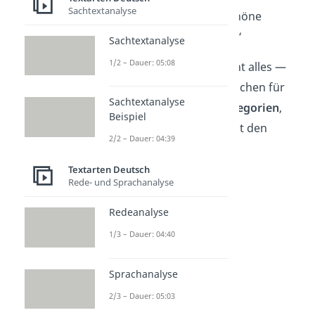
Sachtextanalyse
auf viele weitere schöne
gemeinsame Jahre!“
Sachtextanalyse
1/2 – Dauer: 05:08
Doch das war noch nicht alles —
mit unseren Glückwünschen für
Sachtextanalyse
Oma,
sortiert nach Kategorien
,
Beispiel
findest du mit Sicherheit den
2/2 – Dauer: 04:39
perfekten Spruch!
Textarten Deutsch
Rede- und Sprachanalyse
Redeanalyse
1/3 – Dauer: 04:40
Sprachanalyse
2/3 – Dauer: 05:03