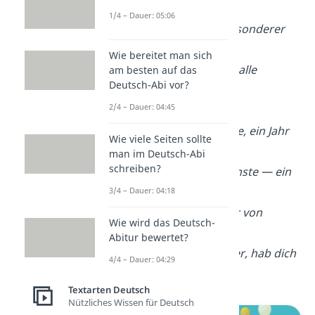
Freude geben.
1/4 – Dauer: 05:06
Oma, du bist ein besonderer
Stern,
Wie bereitet man sich
und wir haben dich alle
am besten auf das
Deutsch-Abi vor?
unendlich gern.
2/4 – Dauer: 04:45
Ein Tag voller Freude, ein Jahr
Wie viele Seiten sollte
voller Glück,
man im Deutsch-Abi
schreiben?
von allem das Schönste — ein
großes Stück.
3/4 – Dauer: 04:18
Das wünsche ich dir von
Wie wird das Deutsch-
Herzen, mein Stern,
Abitur bewertet?
heute und für immer, hab dich
4/4 – Dauer: 04:29
so gern.
Textarten Deutsch
Nützliches Wissen für Deutsch