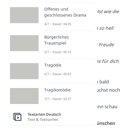
Offenes und
Liebe Oma, du strahlst wie die
geschlossenes Drama
Sonne,
4/7 – Dauer: 04:35
machst unser Leben so hell
und voller Wonne.
Bürgerliches
Trauerspiel
Heute feiern wir mit Freude
5/7 – Dauer: 05:15
und Gesang,
den Tag, an dem alles für dich
Tragödie
begann.
6/7 – Dauer: 05:07
Tipp:
Dein Opa hat auch bald
Geburtstag und du brauchst noch
Tragikomödie
einen perfekten
7/7 – Dauer: 02:37
Geburtstagsspruch? Dann schau
Textarten Deutsch
hier
bei
Text & Textsorten
unseren
Geburtstagswünschen