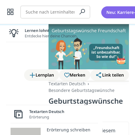
Suche
Neu: Karriere
Lernen lohnt sich!
Entdecke hier deine Chancen.
Lernplan
Merken
Link teilen
Textarten Deutsch
Besondere Geburtstagswünsche
Geburtstagswünsche
Freundschaft
Textarten Deutsch
Erörterung
Erörterung schreiben
Wichtige Inhalte in diesem