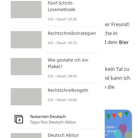
Fünf-Schritt-
Gute, Bro!“
Lesemethode
3/6 – Dauer: 03:36
„Auf dich, mein bester Freund!
Mögen deine Wünsche in
Rechtschreibstrategien
Erfüllung gehen und dein
Bier
4/6 – Dauer: 05:10
nie leer sein!“
Wie gestalte ich ein
Plakat?
„Kein Berg zu hoch, kein Tal zu
5/6 – Dauer: 04:50
tief. Mit dir als Freund kann ich
alles
schaffen! Hoch die
Rechtschreibregeln
Gläser!“
6/6 – Dauer: 05:08
Textarten Deutsch
Tipps fürs Deutsch Abitur
Deutsch Abitur