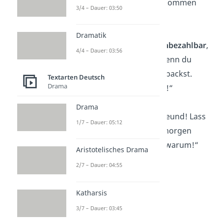
dich? Ich hoffe, da kommen
3/4 – Dauer: 03:50
noch viele dazu!“
Dramatik
„Freundschaft ist
unbezahlbar
,
4/4 – Dauer: 03:56
vergiss das nicht, wenn du
mein Geschenk auspackst.
Textarten Deutsch
Drama
Mein bester Freund!“
Drama
„Alles Gute, mein Freund! Lass
1/7 – Dauer: 05:12
uns
feiern
, bis wir morgen
nicht mehr wissen, warum!“
Aristotelisches Drama
2/7 – Dauer: 04:55
Katharsis
3/7 – Dauer: 03:45