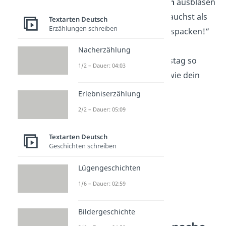
dem du beim
Kerzen
ausblasen
eher meine Hilfe brauchst als
Textarten Deutsch
Erzählungen schreiben
beim Geschenke auspacken!“
Nacherzählung
„Möge dein Geburtstag so
1/2 – Dauer: 04:03
unvergesslich sein wie dein
Passwort
!“
Erlebniserzählung
2/2 – Dauer: 05:09
Textarten Deutsch
Geschichten schreiben
Lügengeschichten
1/6 – Dauer: 02:59
Kurze
Bildergeschichte