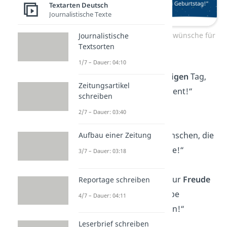
Textarten Deutsch
Journalistische Texte
Herzliche Geburtstagswünsche für
Journalistische
Textsorten
Freunde
1/7 – Dauer: 04:10
„Hab einen
großartigen
Tag,
Zeitungsartikel
du hast ihn dir verdient!“
schreiben
2/7 – Dauer: 03:40
„Du bist einer der
wunderbarsten
Menschen, die
Aufbau einer Zeitung
ich kenne. Alles Liebe!“
3/7 – Dauer: 03:18
„Mögest du heute nur
Freude
Reportage schreiben
erleben und mit Liebe
4/7 – Dauer: 04:11
überschüttet werden!“
Leserbrief schreiben