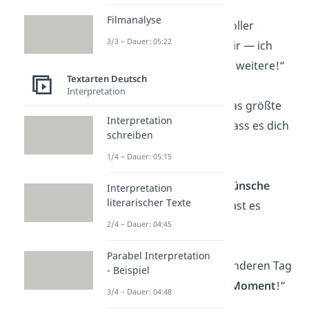
Filmanalyse
„Ein weiteres Jahr voller
3/3 – Dauer: 05:22
Erinnerungen
mit dir — ich
freue mich auf viele weitere!“
Textarten Deutsch
Interpretation
„
Freundschaft
ist das größte
Interpretation
Geschenk. Schön, dass es dich
schreiben
gibt!“
1/4 – Dauer: 05:15
„Mögen all deine
Wünsche
Interpretation
literarischer Texte
wahr werden. Du hast es
verdient!“
2/4 – Dauer: 04:45
Parabel Interpretation
„Feiere diesen besonderen Tag
- Beispiel
und genieße jeden
Moment
!“
3/4 – Dauer: 04:48