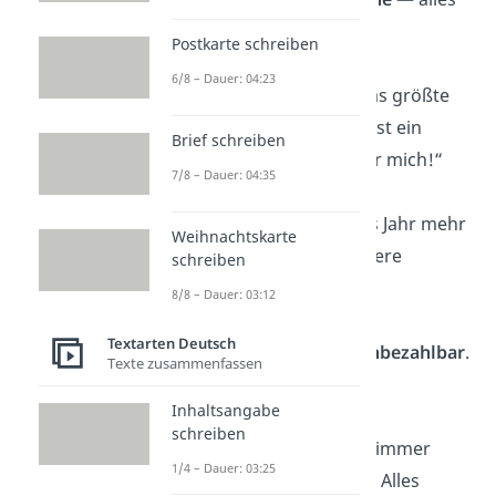
Gute!“
Postkarte schreiben
6/8 – Dauer: 04:23
„Freundschaft ist das größte
Geschenk
und du bist ein
Brief schreiben
echtes Geschenk für mich!“
7/8 – Dauer: 04:35
„Mit dir macht jedes Jahr mehr
Weihnachtskarte
Spaß
! Auf viele weitere
schreiben
gemeinsam!“
8/8 – Dauer: 03:12
Textarten Deutsch
„Freundschaft ist
unbezahlbar
.
Texte zusammenfassen
So wie du!“
Inhaltsangabe
schreiben
„Ein Jahr älter, aber immer
1/4 – Dauer: 03:25
noch genauso
cool
! Alles