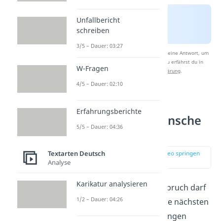
Unfallbericht
schreiben
3/5 – Dauer: 03:27
Nach Beantwortung speichern wir deine Antwort, um
Studyflix zu verbessern. Mehr dazu erfährst du in
W-Fragen
unserer
Datenschutzerklärung
.
4/5 – Dauer: 02:10
Lustige
Erfahrungsberichte
Geburtstagswünsche
5/5 – Dauer: 04:36
für Freunde
zur Stelle im Video springen
Textarten Deutsch
(00:48)
Analyse
Karikatur analysieren
Ein guter Geburtstagsspruch darf
1/2 – Dauer: 04:26
auch mal witzig sein! Die nächsten
15 lustigen Sprüche
bringen