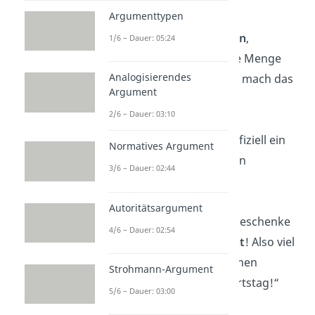
Argumenttypen
„Heute gibt’s
Kuchen
,
1/6 – Dauer: 05:24
Geschenke und jede Menge
Analogisierendes
Glückwünsche. Also mach das
Argument
Beste draus!“
2/6 – Dauer: 03:10
„Ab heute bist du offiziell ein
Normatives Argument
Klassiker
! Herzlichen
3/6 – Dauer: 02:44
Glückwunsch!“
Autoritätsargument
„Freunde sind wie Geschenke
4/6 – Dauer: 02:54
ohne
Rückgaberecht
! Also viel
Spaß mit mir und einen
Strohmann-Argument
fantastischen Geburtstag!“
5/6 – Dauer: 03:00