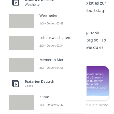
eines
Ganzen
— also ist es zur
Weisheiten
Hälfte auch mein Geburtstag!
Weisheiten
Alles Liebe!“
1/3 – Dauer: 02:43
„
Glitzer
, Spaß und ganz viel
Lebensweisheiten
Liebe! Dein Geburtstag soll so
2/3 – Dauer: 02:34
besonders werden wie du es
bist!“
Memento Mori
3/3 – Dauer: 04:53
Textarten Deutsch
Zitate
Zitate
Geburtstagswünsche für die beste
1/4 – Dauer: 02:37
Freundin