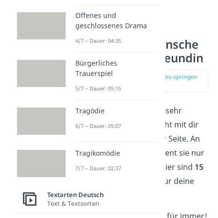
Offenes und
geschlossenes Drama
Geburtstagswünsche
4/7 – Dauer: 04:35
für die beste Freundin
Bürgerliches
Trauerspiel
zur Stelle im Video springen
(02:28)
5/7 – Dauer: 05:15
Eine
beste Freundin
ist sehr
Tragödie
kostbar. Sie hört zu, lacht mit dir
6/7 – Dauer: 05:07
und steht dir immer zur Seite. An
ihrem Geburtstag verdient sie nur
Tragikomödie
die schönsten Worte! Hier sind
15
7/7 – Dauer: 02:37
Geburtstagswünsche
für deine
beste Freundin:
Textarten Deutsch
Text & Textsorten
„Beste Freundinnen für immer!