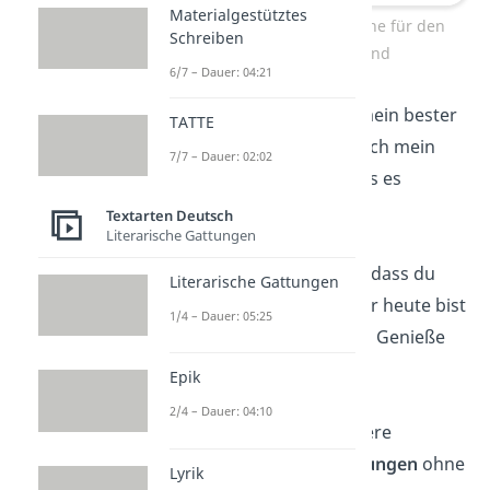
Materialgestütztes
Geburtstagswünsche für den
Schreiben
besten Freund
6/7 – Dauer: 04:21
„Du bist nicht nur mein bester
TATTE
Freund, sondern auch mein
7/7 – Dauer: 02:02
zweiter
Bruder
! Lass es
krachen!“
Textarten Deutsch
Literarische Gattungen
„Ich wusste immer, dass du
Literarische Gattungen
besonders bist. Aber heute bist
1/4 – Dauer: 05:25
du offiziell der
Star
! Genieße
deinen Tag!“
Epik
2/4 – Dauer: 04:10
„Was wären all unsere
verrückten
Erinnerungen
ohne
Lyrik