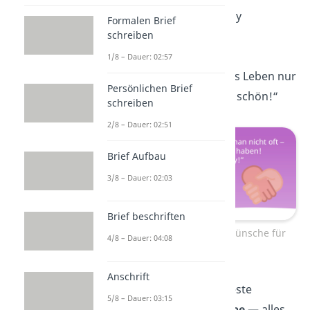
Leben
bunter
. Happy
Formalen Brief
Birthday!“
schreiben
1/8 – Dauer: 02:57
„Ohne dich wäre das Leben nur
Persönlichen Brief
halb so
lustig
. Feier schön!“
schreiben
2/8 – Dauer: 02:51
Brief Aufbau
3/8 – Dauer: 02:03
Brief beschriften
Kurze Geburtstagswünsche für
4/8 – Dauer: 04:08
Freunde
Anschrift
„Beste Freunde = beste
5/8 – Dauer: 03:15
Geburtstagswünsche
— alles