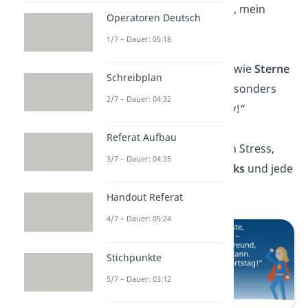
Problem! Alles Gute, mein
Operatoren Deutsch
bester Freund!“
1/7 – Dauer: 05:18
„Gute Freunde sind wie
Sterne
Schreibplan
und du leuchtest besonders
2/7 – Dauer: 04:32
hell! Happy Birthday!“
Referat Aufbau
„Heute gibt’s keinen Stress,
3/7 – Dauer: 04:35
nur Spaß, gute
Drinks
und jede
Menge Lacher!“
Handout Referat
4/7 – Dauer: 05:24
Stichpunkte
5/7 – Dauer: 03:12