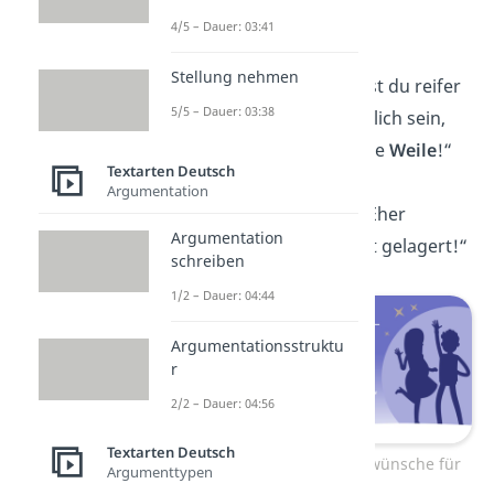
Freund hast!“
4/5 – Dauer: 03:41
Stellung nehmen
„Mit jedem Jahr wirst du reifer
5/5 – Dauer: 03:38
— aber lass uns ehrlich sein,
das dauert noch eine
Weile
!“
Textarten Deutsch
Argumentation
„Alt? Du? Niemals! Eher
Argumentation
erfahrener
oder gut gelagert!“
schreiben
1/2 – Dauer: 04:44
Argumentationsstruktu
r
2/2 – Dauer: 04:56
Textarten Deutsch
Lustige Geburtstagswünsche für
Argumenttypen
Freunde