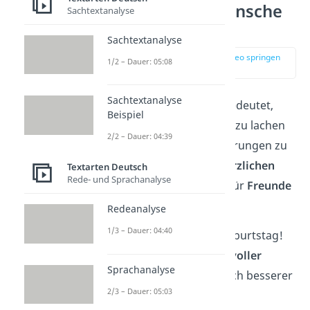
Geburtstagswünsche
Sachtextanalyse
für Freunde
Sachtextanalyse
zur Stelle im Video springen
1/2 – Dauer: 05:08
(00:15)
Sachtextanalyse
Wahre Freundschaft
bedeutet,
Beispiel
füreinander da zu sein, zu lachen
2/2 – Dauer: 04:39
und gemeinsam Erinnerungen zu
schaffen. Unsere
15 herzlichen
Textarten Deutsch
Rede- und Sprachanalyse
Geburtstagswünsche
für
Freunde
verkörpern all das:
Redeanalyse
1/3 – Dauer: 04:40
„Alles Liebe zum Geburtstag!
Du bist ein
wundervoller
Sprachanalyse
Mensch und ein noch besserer
2/3 – Dauer: 05:03
Freund!“