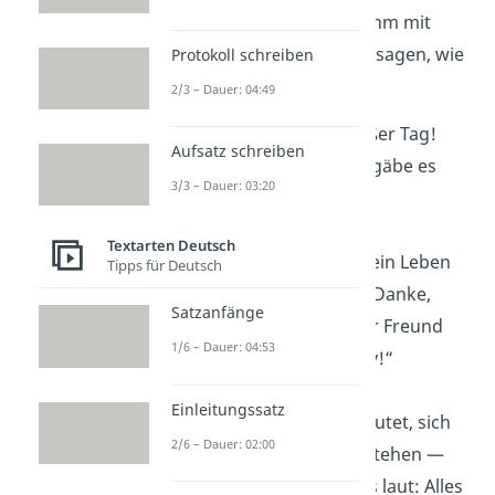
Geburtstag kannst du ihm mit
Geburtstagswünschen
sagen, wie
Protokoll schreiben
viel er dir bedeutet!
2/3 – Dauer: 04:49
„Heute ist dein großer Tag!
Aufsatz schreiben
Lass uns feiern, als gäbe es
3/3 – Dauer: 03:20
kein
Morgen
!“
Textarten Deutsch
„Ohne dich wäre mein Leben
Tipps für Deutsch
nur halb so
witzig
! Danke,
Satzanfänge
dass du mein bester Freund
1/6 – Dauer: 04:53
bist. Happy Birthday!“
Einleitungssatz
„Freundschaft bedeutet, sich
2/6 – Dauer: 02:00
ohne
Worte
zu verstehen —
aber heute sag ich’s laut: Alles