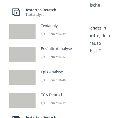
Liebe
und viele magische
Textarten Deutsch
Momente!“
Textanalyse
Textanalyse
„Du bist ein echter
Schatz
in
1/4 – Dauer: 04:39
meinem Leben. Ich hoffe, dein
Geburtstag wird genauso
Erzähltextanalyse
großartig wie du es bist!“
2/4 – Dauer: 04:12
Epik Analyse
3/4 – Dauer: 06:40
TGA Deutsch
4/4 – Dauer: 04:19
Herzliche
Textarten Deutsch