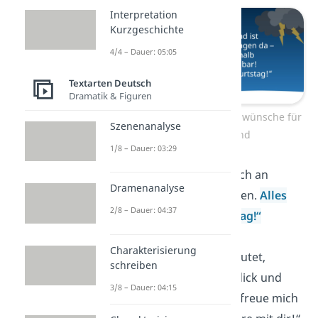
Interpretation
Kurzgeschichte
4/4 – Dauer: 05:05
Textarten Deutsch
Dramatik & Figuren
Herzliche Geburtstagswünsche für
Szenenanalyse
einen Freund
1/8 – Dauer: 03:29
„Ich bin
dankbar
, dich an
Dramenanalyse
meiner Seite zu haben.
Alles
2/8 – Dauer: 04:37
Gute zum Geburtstag!“
Charakterisierung
„Freundschaft bedeutet,
schreiben
gemeinsam
durch dick und
3/8 – Dauer: 04:15
dünn zu gehen. Ich freue mich