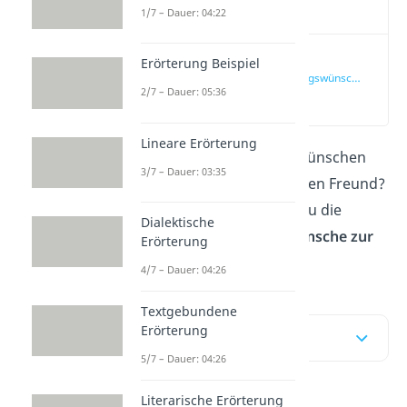
Video
1/7 – Dauer: 04:22
Herzliche
Erörterung Beispiel
Geburtstagswünsche
2/7 – Dauer: 05:36
für Freunde
(00:15)
Lineare Erörterung
Du suchst nach Glückwünschen
3/7 – Dauer: 03:35
zum Geburtstag für einen Freund?
Hier im
Video
findest du die
Dialektische
besten
Geburtstagswünsche zur
Erörterung
Freundschaft
!
4/7 – Dauer: 04:26
Textgebundene
Erörterung
Inhaltsübersicht
5/7 – Dauer: 04:26
Literarische Erörterung