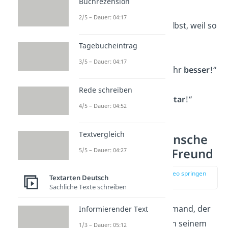
Buchrezension
2/5 – Dauer: 04:17
„Bleib einfach du selbst, weil so
mag
ich dich!“
Tagebucheintrag
3/5 – Dauer: 04:17
„Ein Jahr älter, ein Jahr
besser
!“
Rede schreiben
„Heute bist du der
Star
!“
4/5 – Dauer: 04:52
Textvergleich
Geburtstagswünsche
für den besten Freund
5/5 – Dauer: 04:27
zur Stelle im Video springen
Textarten Deutsch
(01:49)
Sachliche Texte schreiben
Ein
bester Freund
ist jemand, der
Informierender Text
immer für dich da ist. An seinem
1/3 – Dauer: 05:12