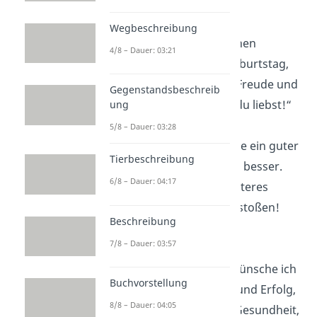
Erinnerungen!“
Wegbeschreibung
„Ich wünsche dir einen
4/8 – Dauer: 03:21
unvergesslichen Geburtstag,
gefüllt mit
Lachen
, Freude und
Gegenstandsbeschreib
all den Dingen, die du liebst!“
ung
5/8 – Dauer: 03:28
„Freundschaft ist wie ein guter
Tierbeschreibung
Wein
: je älter, desto besser.
6/8 – Dauer: 04:17
Lass uns auf ein weiteres
großartiges Jahr anstoßen!
Beschreibung
Alles Gute!“
7/8 – Dauer: 03:57
„Zum Geburtstag wünsche ich
Buchvorstellung
dir nicht nur Glück und Erfolg,
8/8 – Dauer: 04:05
sondern vor allem Gesundheit,