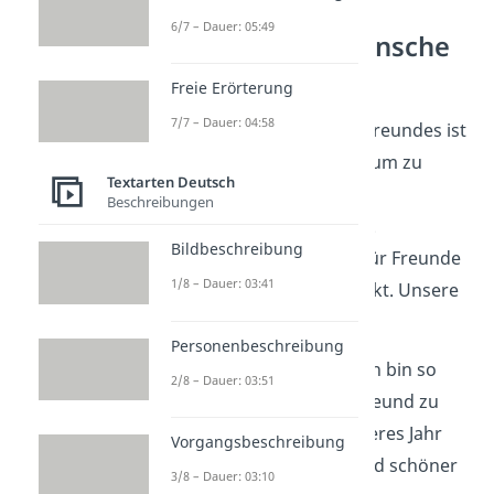
Die Top 5
6/7 – Dauer: 05:49
Geburtstagswünsche
für Freunde
Freie Erörterung
7/7 – Dauer: 04:58
Der
Geburtstag
eines Freundes ist
eine gute Gelegenheit, um zu
Textarten Deutsch
zeigen, wie viel dir eure
Beschreibungen
Freundschaft
bedeutet.
Bildbeschreibung
Geburtstagswünsche für Freunde
1/8 – Dauer: 03:41
eignen sich dafür perfekt. Unsere
Top 5
sind:
Personenbeschreibung
„Happy Birthday! Ich bin so
2/8 – Dauer: 03:51
dankbar
, dich als Freund zu
haben. Auf ein weiteres Jahr
Vorgangsbeschreibung
voller Abenteuer und schöner
3/8 – Dauer: 03:10