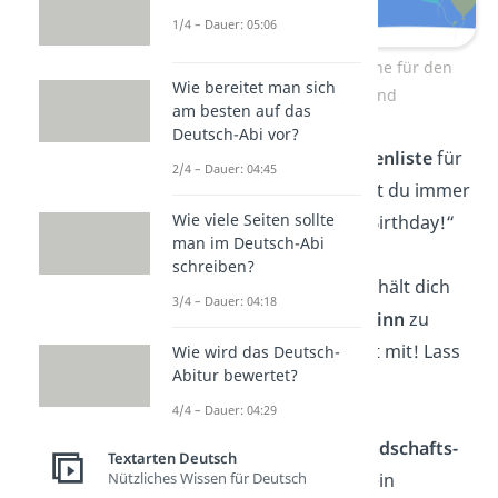
1/4 – Dauer: 05:06
Geburtstagswünsche für den
Wie bereitet man sich
besten Freund
am besten auf das
Deutsch-Abi vor?
„Wenn es eine
Bestenliste
für
2/4 – Dauer: 04:45
Freunde gäbe, wärst du immer
Wie viele Seiten sollte
auf Platz 1! Happy Birthday!“
man im Deutsch-Abi
schreiben?
„Ein wahrer Freund hält dich
3/4 – Dauer: 04:18
nicht davon ab,
Unsinn
zu
machen — er macht mit! Lass
Wie wird das Deutsch-
Abitur bewertet?
uns feiern!“
4/4 – Dauer: 04:29
„Lebenslange
Freundschafts-
Textarten Deutsch
Garantie
? Mit dir kein
Nützliches Wissen für Deutsch