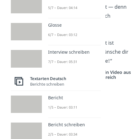
„Bleib so, wie du bist — denn
5/7 – Dauer: 04:14
genau das macht dich
besonders
!“
Glosse
6/7 – Dauer: 03:12
„Deine Freundschaft ist
unbezahlbar
. Ich wünsche dir
Interview schreiben
alles erdenklich Gute!“
7/7 – Dauer: 05:31
Studyflix vernetzt: Hier ein Video aus
einem anderen Bereich
Textarten Deutsch
Berichte schreiben
Bericht
1/5 – Dauer: 03:11
Bericht schreiben
2/5 – Dauer: 03:34