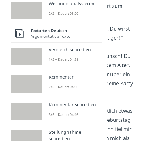
Werbung analysieren
deinen Freund garantiert zum
2/2 – Dauer: 05:00
Lachen:
„Du wirst nicht älter. Du wirst
Textarten Deutsch
Argumentative Texte
nur
weiser
… und faltiger!“
Vergleich schreiben
„Herzlichen Glückwunsch! Du
1/5 – Dauer: 04:31
bist jetzt offiziell in dem Alter,
in dem du dich mehr über ein
Kommentar
Nickerchen
als über eine Party
2/5 – Dauer: 04:56
freust!“
Kommentar schreiben
„Ich wollte dir eigentlich etwas
3/5 – Dauer: 04:16
richtig
Tolles
zum Geburtstag
schenken … aber dann fiel mir
Stellungnahme
ein, dass du ja schon mich als
schreiben