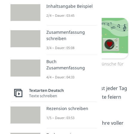
Gute!“
Inhaltsangabe Beispiel
2/4 – Dauer: 03:45
Zusammenfassung
schreiben
3/4 – Dauer: 05:08
Buch
Kurze Geburtstagswünsche für
Zusammenfassung
Freunde
4/4 – Dauer: 04:33
„Mit dir als Freund ist jeder Tag
Textarten Deutsch
Texte schreiben
ein
Fest
— aber heute feiern
wir dich!“
Rezension schreiben
1/5 – Dauer: 03:53
„Auf
viele
weitere Jahre voller
Freundschaft!“