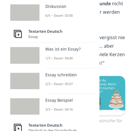
„Freunde lassen
Freunde
nicht
Diskussion
allein alt werden. Wir werden
6/6 – Dauer: 03:00
gemeinsam alt!“
Textarten Deutsch
Essay
„Ein wahrer Freund vergisst nie
deinen
Geburtstag
… aber
Was ist ein Essay?
vergisst gerne, wie viele Kerzen
1/3 – Dauer: 04:40
auf der Torte stehen!“
Essay schreiben
2/3 – Dauer: 05:07
Essay Beispiel
3/3 – Dauer: 04:16
Lustige Geburtstagswünsche für
Textarten Deutsch
Freunde
Deutsch in der Grundschule