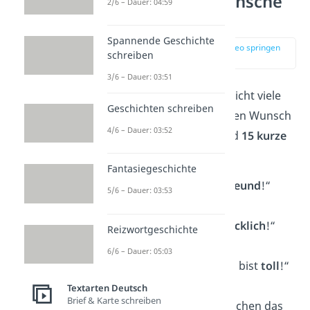
Geburtstagswünsche
2/6 – Dauer: 04:59
für Freunde
Spannende Geschichte
zur Stelle im Video springen
schreiben
(01:25)
3/6 – Dauer: 03:51
Manchmal braucht es nicht viele
Geschichten schreiben
Worte, um einen schönen Wunsch
4/6 – Dauer: 03:52
auszudrücken. Hier sind
15 kurze
Geburtstagswünsche
:
Fantasiegeschichte
„Alles Gute, mein
Freund
!“
5/6 – Dauer: 03:53
„Bleib gesund &
glücklich
!“
Reizwortgeschichte
6/6 – Dauer: 05:03
„Happy Birthday, du bist
toll
!“
Textarten Deutsch
Brief & Karte schreiben
„Freunde wie du machen das