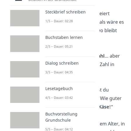
Steckbrief schreiben
„Ein echter Freund feiert
1/5 – Dauer: 02:28
deinen Geburtstag, als wäre es
sein eigener. Also, wo bleibt
Buchstaben lernen
mein
Kuchen
?“
2/5 – Dauer: 05:21
„Alter ist nur eine
Zahl
… aber
Dialog schreiben
eine ziemlich große Zahl in
deinem Fall!“
3/5 – Dauer: 04:35
Lesetagebuch
„Mit jedem Jahr wirst du
wertvoller für mich. Wie guter
4/5 – Dauer: 03:42
Wein oder ein alter
Käse
!“
Buchvorstellung
Grundschule
„Du bist offiziell in dem Alter, in
5/5 – Dauer: 04:12