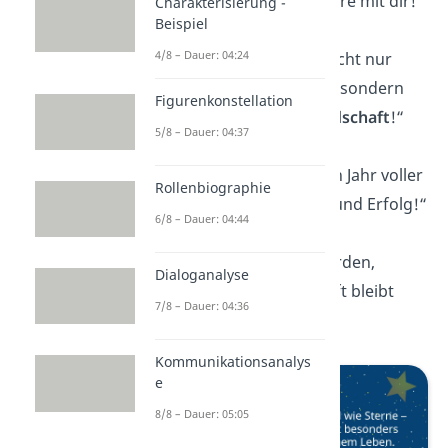
auf viele weitere Jahre mit dir!“
Charakterisierung -
Beispiel
4/8 – Dauer: 04:24
„Heute feiern wir nicht nur
deinen Geburtstag, sondern
Figurenkonstellation
auch unsere
Freundschaft
!“
5/8 – Dauer: 04:37
„Ich wünsche dir ein Jahr voller
Rollenbiographie
Glück
, Gesundheit und Erfolg!“
6/8 – Dauer: 04:44
„Egal wie alt wir werden,
Dialoganalyse
unsere Freundschaft bleibt
7/8 – Dauer: 04:36
immer
jung
!“
Kommunikationsanalys
e
8/8 – Dauer: 05:05