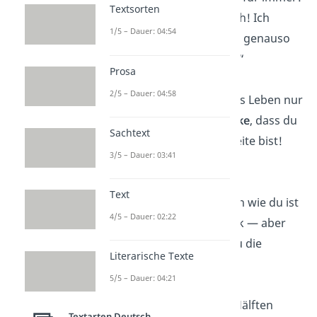
Textsorten
Heute feiern wir dich! Ich
1/5 – Dauer: 04:54
hoffe, dein Tag wird genauso
wundervoll
wie du!“
Prosa
2/5 – Dauer: 04:58
„Ohne dich wäre das Leben nur
halb so schön!
Danke
, dass du
Sachtext
immer an meiner Seite bist!
3/5 – Dauer: 03:41
Happy Birthday!“
Text
„Eine beste Freundin wie du ist
4/5 – Dauer: 02:22
ein echtes Geschenk — aber
heute bekommst du die
Literarische Texte
Geschenke
!“
5/5 – Dauer: 04:21
„Wir sind wie zwei Hälften
Textarten Deutsch