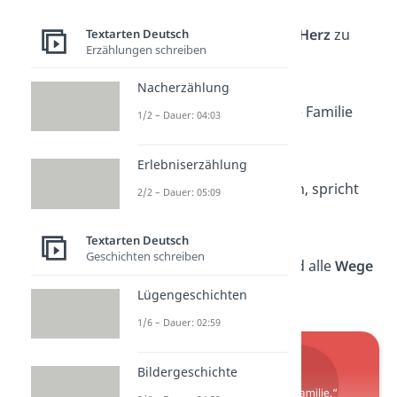
„Familie ist, wo das
Herz
zu
Textarten Deutsch
Erzählungen schreiben
Hause ist.“
Nacherzählung
„
Zuhause
ist, wo die Familie
1/2 – Dauer: 04:03
ist.“
Erlebniserzählung
„Wenn
Worte
fehlen, spricht
2/2 – Dauer: 05:09
die Familie.“
Textarten Deutsch
Geschichten schreiben
„Mit der Familie sind alle
Wege
kürzer.“
Lügengeschichten
1/6 – Dauer: 02:59
Bildergeschichte