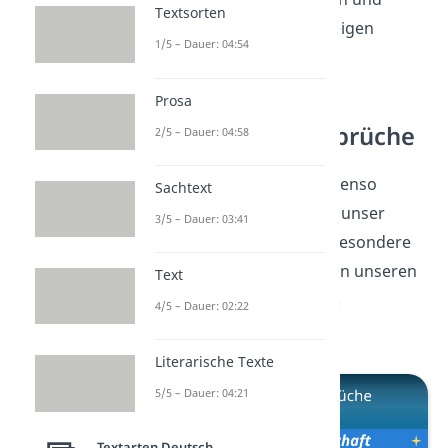
Textsorten
unser wahres Ich zeigen
1/5 – Dauer: 04:54
können.“
Prosa
Freundschaft Sprüche
2/5 – Dauer: 04:58
Freundschaften sind ebenso
Sachtext
wichtig und bereichern unser
3/5 – Dauer: 03:41
Leben auf ihre eigene besondere
Weise. Lass dich
hier
von unseren
Text
Freundschaft Sprüchen
4/5 – Dauer: 02:22
inspirieren!
Literarische Texte
5/5 – Dauer: 04:21
Textarten Deutsch