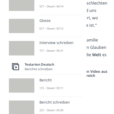
uns in guten und in schlechten
5/7 – Dauer: 04:14
Zeiten verbindet und uns
immer daran erinnert, wo
Glosse
unser
Herz
zu Hause ist.“
6/7 – Dauer: 03:12
„In den
Augen
der Familie
Interview schreiben
sehen wir immer den Glauben
7/7 – Dauer: 05:31
an uns, auch wenn die
Welt
es
nicht tut.“
Textarten Deutsch
Berichte schreiben
Studyflix vernetzt: Hier ein Video aus
einem anderen Bereich
Bericht
1/5 – Dauer: 03:11
Bericht schreiben
2/5 – Dauer: 03:34