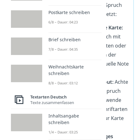
Tipps
, wie du deinen Spruch
Postkarte schreiben
wunderbar in Szene setzt:
6/8 – Dauer: 04:23
Personalisiere die Karte:
Ergänze den Spruch mit
Brief schreiben
persönlichen Worten oder
7/8 – Dauer: 04:35
Erinnerungen, um der
Karte eine individuelle Note
Weihnachtskarte
zu verleihen.
schreiben
Gestalte das Layout:
Achte
8/8 – Dauer: 03:12
darauf, dass der Spruch
Textarten Deutsch
gut lesbar ist. Verwende
Texte zusammenfassen
ansprechende Schriftarten
Inhaltsangabe
und Farben, die zur Karte
schreiben
passen.
1/4 – Dauer: 03:25
Wähle hochwertiges