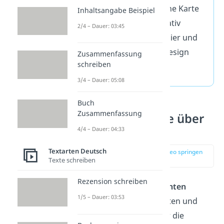
Papier:
Eine schöne Karte
Inhaltsangabe Beispiel
wird durch qualitativ
2/4 – Dauer: 03:45
hochwertiges Papier und
ansprechendes Design
Zusammenfassung
schreiben
noch besonderer.
3/4 – Dauer: 05:08
Buch
Zusammenfassung
Bekannte Zitate über
die Familie
4/4 – Dauer: 04:33
Textarten Deutsch
zur Stelle im Video springen
Texte schreiben
(01:53)
Rezension schreiben
Oft finden wir in
bekannten
1/5 – Dauer: 03:53
Zitaten
die prägnantesten und
tiefsten Gedanken über die