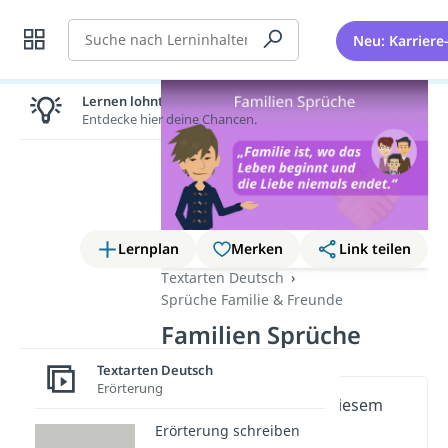
Suche
Neu: Karriere
Lernen lohnt sich!
Entdecke hier deine Chancen.
Lernplan
Merken
Link teilen
Textarten Deutsch
Sprüche Familie & Freunde
Familien Sprüche
Textarten Deutsch
Erörterung
Wichtige Inhalte in diesem
Video
Erörterung schreiben