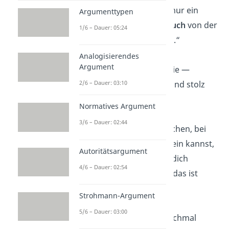
„
Unsere Familie ist nur ein
Argumenttypen
emotionaler Ausbruch
von der
1/6 – Dauer: 05:24
Seifenoper
entfernt.
“
Analogisierendes
Argument
„
Wir sind eine Familie —
perfekt unperfekt
und stolz
2/6 – Dauer: 03:10
darauf.
“
Normatives Argument
3/6 – Dauer: 02:44
„Die einzigen Menschen, bei
denen du wirklich sein kannst,
Autoritätsargument
wie du
bist
und sie dich
4/6 – Dauer: 02:54
trotzdem lieben
— das ist
Familie.“
Strohmann-Argument
5/6 – Dauer: 03:00
„Wenn du dich manchmal