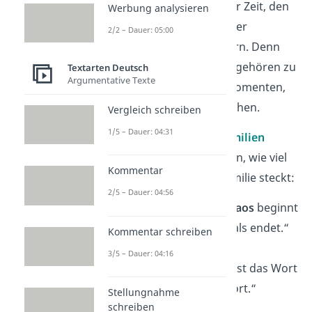
haben, ist es jetzt an der Zeit, den
Werbung analysieren
humorvollen Charme
der
2/2 – Dauer: 05:00
Verwandtschaft zu feiern. Denn
auch
Lachen
und
Spaß
gehören zu
Textarten Deutsch
Argumentative Texte
den unvergesslichen Momenten,
die eine Familie ausmachen.
Vergleich schreiben
1/5 – Dauer: 04:31
Hier sind
10 lustige Familien
Sprüche
, die ausdrücken, wie viel
Kommentar
Fröhlichkeit in einer Familie steckt:
2/5 – Dauer: 04:56
„Familie: Wo das
Chaos
beginnt
und die
Liebe
niemals endet.“
Kommentar schreiben
3/5 – Dauer: 04:16
„In unserer Familie ist das Wort
‚
ruhig
‘ ein Fremdwort.“
Stellungnahme
schreiben