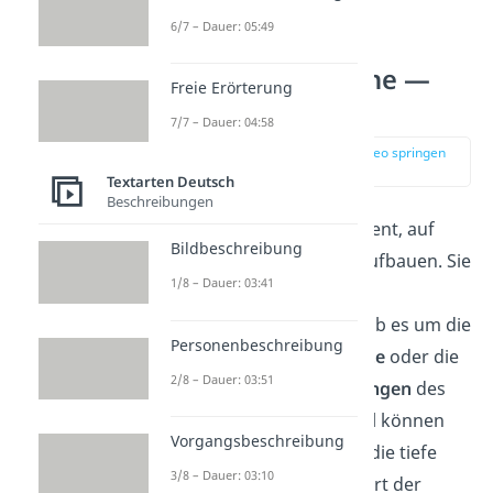
6/7 – Dauer: 05:49
Die schönsten
Familien Sprüche —
Freie Erörterung
unsere Top 5
7/7 – Dauer: 04:58
zur Stelle im Video springen
(00:15)
Textarten Deutsch
Beschreibungen
Familie
ist das Fundament, auf
Bildbeschreibung
dem wir unser Leben aufbauen. Sie
1/8 – Dauer: 03:41
gibt uns Halt, Liebe und
Geborgenheit — egal, ob es um die
Personenbeschreibung
kleinen
Alltagsmomente
oder die
2/8 – Dauer: 03:51
großen
Herausforderungen
des
Lebens geht. Manchmal können
Vorgangsbeschreibung
inspirierende Sprüche
die tiefe
3/8 – Dauer: 03:10
Bedeutung und den Wert der