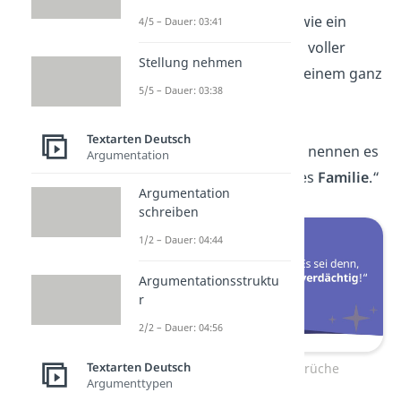
„Unsere Familie ist wie ein
4/5 – Dauer: 03:41
verrückter Zirkus — voller
Stellung nehmen
Lachen
,
Trubel
und einem ganz
5/5 – Dauer: 03:38
besonderen
Flair
.“
Textarten Deutsch
„Manche Menschen nennen es
Argumentation
Chaos
, wir nennen es
Familie
.“
Argumentation
schreiben
1/2 – Dauer: 04:44
Argumentationsstruktu
r
2/2 – Dauer: 04:56
Textarten Deutsch
Lustige Familien Sprüche
Argumenttypen