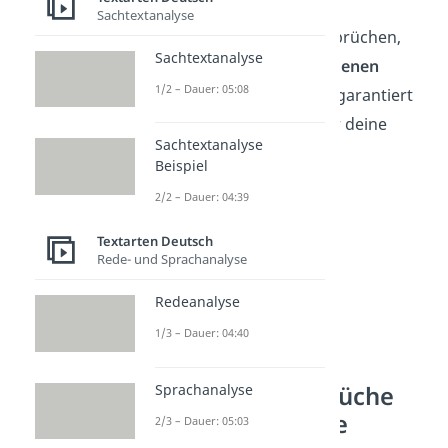
Sachtextanalyse
Mit unseren Familien Sprüchen,
Sachtextanalyse
sortiert nach verschiedenen
1/2 – Dauer: 05:08
Kategorien
, findest du garantiert
die perfekten Worte für deine
Sachtextanalyse
Herzensmenschen!
Beispiel
2/2 – Dauer: 04:39
Textarten Deutsch
Rede- und Sprachanalyse
Redeanalyse
1/3 – Dauer: 04:40
Sprachanalyse
Emotionale Sprüche
über die Familie
2/3 – Dauer: 05:03