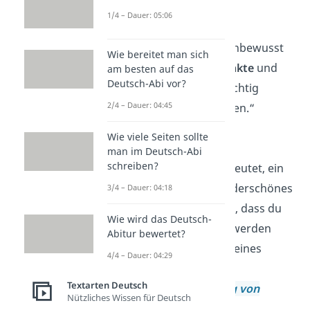
— Franz von Sales
1/4 – Dauer: 05:06
„Kinder berühren unbewusst
Wie bereitet man sich
unsere
wunden Punkte
und
am besten auf das
Deutsch-Abi vor?
helfen uns damit, richtig
2/4 – Dauer: 04:45
erwachsen zu werden.“
— Jesper Juul
Wie viele Seiten sollte
man im Deutsch-Abi
schreiben?
„Familie zu sein bedeutet, ein
Teil von etwas Wunderschönes
3/4 – Dauer: 04:18
zu sein. Es bedeutet, dass du
Wie wird das Deutsch-
lieben
und
geliebt
werden
Abitur bewertet?
wirst für den Rest deines
4/4 – Dauer: 04:29
Lebens.“
Textarten Deutsch
—
Johann Wolfgang von
Nützliches Wissen für Deutsch
Goethe