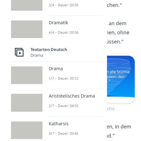
Träume zu verwirklichen.“
3/4 – Dauer: 03:50
Dramatik
„
Familie ist
der Ort, an dem
wir immer sein können, ohne
4/4 – Dauer: 03:56
uns verstellen zu müssen.“
Textarten Deutsch
Drama
Drama
1/7 – Dauer: 05:12
Aristotelisches Drama
2/7 – Dauer: 04:55
Familie ist… Sprüche
Katharsis
„
Familie ist
der Hafen, in dem
3/7 – Dauer: 03:45
wir immer sicher sind.“