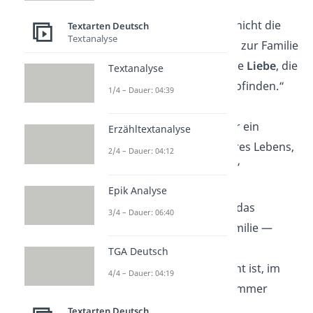
„Manchmal sind es nicht die
Textarten Deutsch
Textanalyse
Blutsbande
, die uns zur Familie
machen, sondern die
Liebe
, die
Textanalyse
wir füreinander empfinden.“
1/4 – Dauer: 04:39
„Familie ist nicht nur ein
Erzähltextanalyse
wichtiger
Teil
unseres Lebens,
2/4 – Dauer: 04:12
sie
ist
unser Leben.“
Epik Analyse
„
Zusammenhalt
ist das
3/4 – Dauer: 06:40
Geheimnis einer Familie —
egal, wie weit man
TGA Deutsch
voneinander entfernt ist, im
4/4 – Dauer: 04:19
Herzen
bleibt man immer
vereint.“
Textarten Deutsch