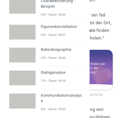
Charakterisierung -
Beispiel
„Familie ist nicht nur ein Teil
4/8 – Dauer: 04:24
unseres Lebens, sie ist der Ort,
Figurenkonstellation
an dem wir unser
Herz
finden
5/8 – Dauer: 04:37
und unsere
Seele
erholen.“
Rollenbiographie
6/8 – Dauer: 04:44
Dialoganalyse
7/8 – Dauer: 04:36
Emotionale Familien Sprüche
Kommunikationsanalys
e
„Die wahre Bedeutung von
8/8 – Dauer: 05:05
Familie liegt in den unzähligen