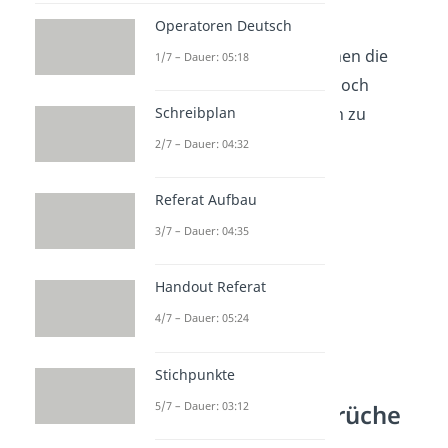
Operatoren Deutsch
„Mit Kindern vergehen die
1/7 – Dauer: 05:18
Jahre
wie im Flug
. Doch
Augenblicke werden zu
Schreibplan
Ewigkeiten
.“
2/7 – Dauer: 04:32
—
Jochen Mariss
Referat Aufbau
3/7 – Dauer: 04:35
Handout Referat
4/7 – Dauer: 05:24
Stichpunkte
5/7 – Dauer: 03:12
Familie ist… Sprüche