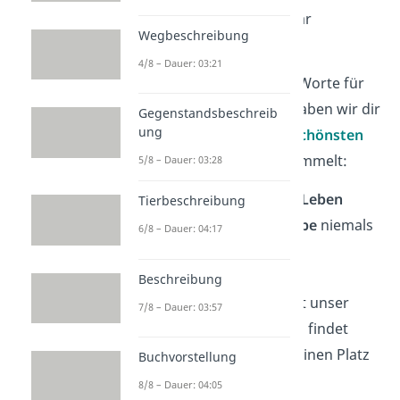
Familie dabei wunderbar
Wegbeschreibung
einfangen.
4/8 – Dauer: 03:21
Damit du die richtigen Worte für
deine Familie findest, haben wir dir
Gegenstandsbeschreib
ung
hier unsere
Top 5 der schönsten
Familien Sprüche
gesammelt:
5/8 – Dauer: 03:28
„Familie ist, wo das
Leben
Tierbeschreibung
beginnt und die
Liebe
niemals
6/8 – Dauer: 04:17
endet.“
Beschreibung
„In der Familie fängt unser
7/8 – Dauer: 03:57
erstes
Glück
an und findet
unser
Herz
immer einen Platz
Buchvorstellung
zum
Heimkehren
.“
8/8 – Dauer: 04:05