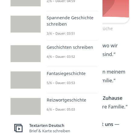
2/6 – Dauer: 04:59
Spannende Geschichte
schreiben
Kurze Familien Sprüche
3/6 – Dauer: 03:51
„Familie ist der
Ort
, wo wir
Geschichten schreiben
immer willkommen sind.“
4/6 – Dauer: 03:52
„In meinen
Armen
, in meinem
Fantasiegeschichte
Herzen
— meine Familie.“
5/6 – Dauer: 03:53
„Ein Haus wird zum
Zuhause
Reizwortgeschichte
durch Liebe — unsere Familie.“
6/6 – Dauer: 05:03
„Mit
dir
, mit
mir
, mit
uns
—
Textarten Deutsch
Brief & Karte schreiben
Familie.“