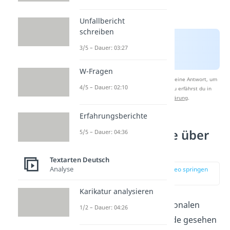
Unfallbericht
schreiben
3/5 – Dauer: 03:27
W-Fragen
Nach Beantwortung speichern wir deine Antwort, um
4/5 – Dauer: 02:10
Studyflix zu verbessern. Mehr dazu erfährst du in
unserer
Datenschutzerklärung
.
Erfahrungsberichte
Lustige Sprüche über
5/5 – Dauer: 04:36
die Familie
Textarten Deutsch
Analyse
zur Stelle im Video springen
(01:20)
Karikatur analysieren
Nachdem wir die emotionalen
1/2 – Dauer: 04:26
Seiten der Familienbande gesehen