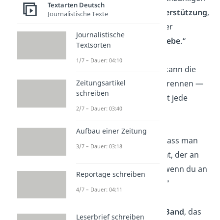
Textarten Deutsch
Momenten der
Unterstützung
,
Journalistische Texte
des
Lächelns
und der
Journalistische
bedingungslosen
Liebe
.“
Textsorten
1/7 – Dauer: 04:10
„Keine
Entfernung
kann die
Nähe einer Familie trennen —
Zeitungsartikel
schreiben
die Liebe überbrückt jede
2/7 – Dauer: 03:40
Distanz
.“
Aufbau einer Zeitung
„Familie bedeutet, dass man
3/7 – Dauer: 03:18
immer jemanden hat, der an
dich
glaubt
, selbst wenn du an
Reportage schreiben
dir selbst
zweifelst
.“
4/7 – Dauer: 04:11
„Die Familie ist das
Band
, das
Leserbrief schreiben