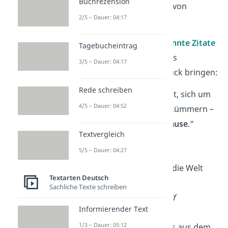
Buchrezension
Bedeutung
und
Stärke
von
2/5 – Dauer: 04:17
familiären Bindungen.
Hier findest du
10 bekannte Zitate
Tagebucheintrag
über die Familie
, die das
3/5 – Dauer: 04:17
wunderbar zum Ausdruck bringen:
Rede schreiben
„Liebe beginnt damit, sich um
4/5 – Dauer: 04:52
seine
Nächsten
zu kümmern –
die Menschen
zu Hause
.“
Textvergleich
—
Mutter Teresa
5/5 – Dauer: 04:27
„Ohne Kinder wäre die Welt
Textarten Deutsch
eine
Wüste
.“
Sachliche Texte schreiben
—
Jeremias Gotthelf
Informierender Text
1/3 – Dauer: 05:12
„Drei Dinge sind uns aus dem