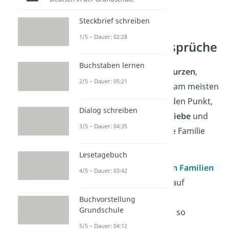
Steckbrief schreiben
1/5 – Dauer: 02:28
Kurze Familiensprüche
Buchstaben lernen
Manchmal sind es die
kurzen
,
2/5 – Dauer: 05:21
prägnanten Worte
, die am meisten
sagen. Sie bringen auf den Punkt,
Dialog schreiben
was wirklich zählt: die
Liebe
und
3/5 – Dauer: 04:35
Verbundenheit
, die eine Familie
ausmacht.
Lesetagebuch
Die folgenden
10 kurzen Familien
4/5 – Dauer: 03:42
Sprüche
verdeutlichen auf
einfache Weise, was die
Buchvorstellung
Grundschule
Verbindung zueinander so
besonders macht:
5/5 – Dauer: 04:12