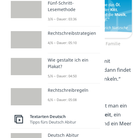
Fünf-Schritt-
Lesemethode
3/6 – Dauer: 03:36
Rechtschreibstrategien
4/6 – Dauer: 05:10
Bekannte Zitate über Familie
Wie gestalte ich ein
„Kinder sollte man mit
Plakat?
Knoblauch
füttern, dann findet
5/6 – Dauer: 04:50
man sie auch im Dunkeln.“
— Madonna
Rechtschreibregeln
6/6 – Dauer: 05:08
„Bei Kindern braucht man ein
Gläschen voll
Weisheit
, ein
Textarten Deutsch
Tipps fürs Deutsch Abitur
Fass voll
Klugheit
und ein Meer
von
Geduld
.“
Deutsch Abitur