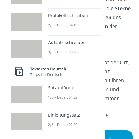
Paradies geblieben: die
Sterne
Protokoll schreiben
der Nacht, die
Blumen
des
2/3 – Dauer: 04:49
Tages und die
Augen
der
Kinder.“
Aufsatz schreiben
— Dante Alighieri
3/3 – Dauer: 03:20
„Familie ist und bleibt der Ort,
Textarten Deutsch
wo Menschen in ganz
Tipps für Deutsch
besonderer Weise mit ihren
Satzanfänge
Eigenheiten
,
Stärken
und
1/6 – Dauer: 04:53
Schwächen
angenommen
werden.“
Einleitungssatz
—
Hannelore Rönsch
2/6 – Dauer: 02:00