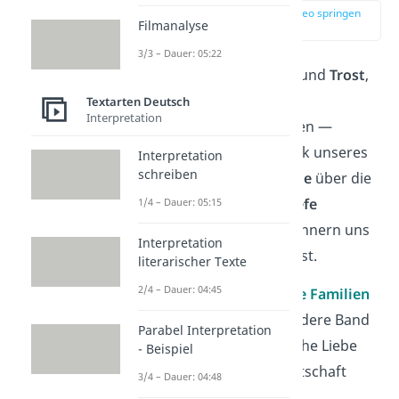
zur Stelle im Video springen
Filmanalyse
(00:47)
3/3 – Dauer: 05:22
Sie schenkt uns Stärke und
Trost
,
besonders in den
Textarten Deutsch
Interpretation
herausfordernden Zeiten —
Familie ist das Herzstück unseres
Interpretation
schreiben
Lebens.
Rührende Worte
über die
Familie fangen diese
tiefe
1/4 – Dauer: 05:15
Verbindung
ein und erinnern uns
Interpretation
daran, wie wertvoll sie ist.
literarischer Texte
2/4 – Dauer: 04:45
Hier sind
10 emotionale Familien
Sprüche
, die das besondere Band
Parabel Interpretation
und die unerschütterliche Liebe
- Beispiel
innerhalb der Verwandtschaft
3/4 – Dauer: 04:48
ausdrücken: