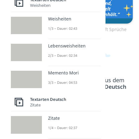
Weisheiten
Weisheiten
1/3 – Dauer: 02:43
Zum Video: Freundschaft Sprüche
Lebensweisheiten
2/3 – Dauer: 02:34
Memento Mori
Beliebte Inhalte aus dem
3/3 – Dauer: 04:53
Bereich
Textarten Deutsch
Textarten Deutsch
Zitate
Hundes
Guten
Gute
prüche
Morgen
Nacht
Zitate
Dauer:
Sprüch
Sprüch
02:43
1/4 – Dauer: 02:37
e
e
Dauer:
Dauer: