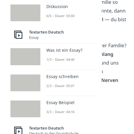
fragst, wie deine Familie so
Diskussion
verrückt werden konnte, dann
6/6 – Dauer: 03:00
schau in den
Spiegel
— du bist
ein Teil davon!“
Textarten Deutsch
Essay
„Das Beste an unserer Familie?
Was ist ein Essay?
Wir können
stundenlang
1/3 – Dauer: 04:40
miteinander reden und uns
dann trotzdem noch
Essay schreiben
gegenseitig auf die
Nerven
2/3 – Dauer: 05:07
gehen.“
Essay Beispiel
3/3 – Dauer: 04:16
Textarten Deutsch
Deutsch in der Grundschule