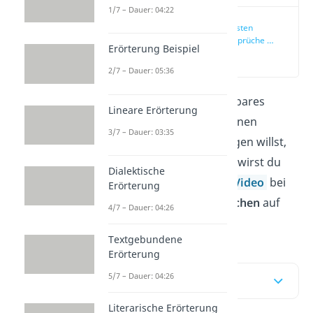
1/7 – Dauer: 04:22
Die schönsten
Familien Sprüche —
Erörterung Beispiel
unsere Top 5
(00:15)
2/7 – Dauer: 05:36
Familie ist ein unschätzbares
Lineare Erörterung
Geschenk. Wenn du deinen
3/7 – Dauer: 03:35
Liebsten mal wieder sagen willst,
wie wichtig sie dir sind, wirst du
Dialektische
hier im Beitrag
und im
Video
bei
Erörterung
unseren
Familien Sprüchen
auf
4/7 – Dauer: 04:26
jeden Fall fündig!
Textgebundene
Erörterung
5/7 – Dauer: 04:26
Inhaltsübersicht
Literarische Erörterung