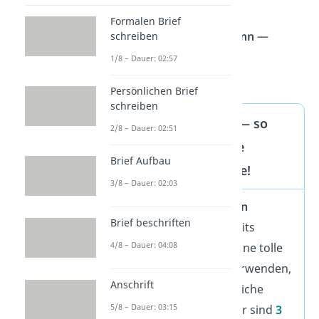
Formalen Brief
„Durch
dick
und
dünn
—
schreiben
Familie steht immer
1/8 – Dauer: 02:57
zusammen.“
Persönlichen Brief
schreiben
Familien Sprüche — so
2/8 – Dauer: 02:51
gestaltest du deine
Brief Aufbau
perfekte Grußkarte!
3/8 – Dauer: 02:03
Du hast den
perfekten
Brief beschriften
Familien Spruch
bereits
4/8 – Dauer: 04:08
gefunden? Perfekt! Eine tolle
Möglichkeit, sie zu verwenden,
Anschrift
ist, sie in eine persönliche
5/8 – Dauer: 03:15
Karte einzufügen. Hier sind
3