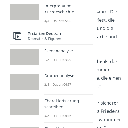
Interpretation
„Familie ist wie ein Baum: Die
Kurzgeschichte
Wurzeln
halten uns fest, die
4/4 – Dauer: 05:05
Äste
bieten Schutz, und die
Textarten Deutsch
Blätter
geben uns Farbe und
Dramatik & Figuren
Leben.“
Szenenanalyse
1/8 – Dauer: 03:29
„Das schönste
Geschenk
, das
man im Leben bekommen
Dramenanalyse
kann, ist eine Familie, die einen
2/8 – Dauer: 04:37
bedingungslos
liebt.“
Charakterisierung
„Die Familie ist unser sicherer
schreiben
Hafen
, unser Ort des
Friedens
3/8 – Dauer: 04:15
und der
Liebe
— wo wir immer
wir selbst sein können.“