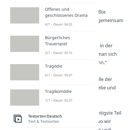
Offenes und
„
Familie ist
das größte
geschlossenes Drama
Abenteuer, das wir gemeinsam
4/7 – Dauer: 04:35
erleben.“
Bürgerliches
Trauerspiel
„
Familie ist
der Fels in der
5/7 – Dauer: 05:15
Brandung, auf den man sich
immer verlassen kann.“
Tragödie
6/7 – Dauer: 05:07
„
Familie ist
die Quelle der
bedingungslosen Liebe und
Tragikomödie
Unterstützung.“
7/7 – Dauer: 02:37
„
Familie ist
der wichtigste Teil
Textarten Deutsch
unseres Lebens — wo wir
Text & Textsorten
Geborgenheit finden und