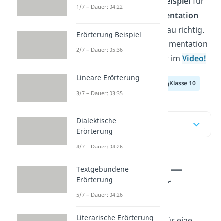
Wenn du nach einem
Beispiel
für
1/7 – Dauer: 04:22
eine gelungene
Argumentation
suchst, bist du hier genau richtig.
Erörterung Beispiel
Wie genau du eine Argumentation
2/7 – Dauer: 05:36
schreibst, zeigen wir dir im
Video!
Lineare Erörterung
Klasse 8
Klasse 9
Klasse 10
3/7 – Dauer: 03:35
Dialektische
Inhaltsübersicht
Erörterung
4/7 – Dauer: 04:26
Argumentation —
Textgebundene
Erörterung
ausformulierter
Beispieltext
5/7 – Dauer: 04:26
Literarische Erörterung
Unser
Beispieltext
ist für eine