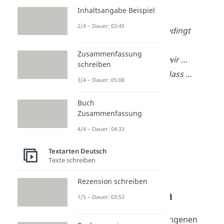
Appell:
Inhaltsangabe Beispiel
2/4 – Dauer: 03:45
Daher sollte … unbedingt
umgesetzt werden.
Zusammenfassung
Es ist wichtig, dass wir …
schreiben
Ich plädiere dafür, dass ..
.
3/4 – Dauer: 05:08
Buch
Zusammenfassung
4/4 – Dauer: 04:33
Textarten Deutsch
Texte schreiben
Rezension schreiben
Essay schreiben
1/5 – Dauer: 03:53
Nun hast du einen gelungenen