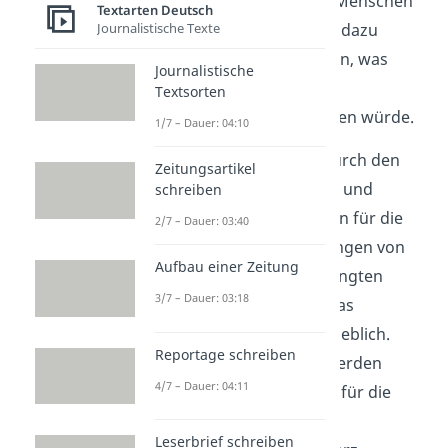
wären vor allem junge Menschen
Textarten Deutsch
von Anfang an weniger dazu
Journalistische Texte
verleitet zu konsumieren, was
Journalistische
langfristig die Zahl der
Textsorten
Erkrankungen reduzieren würde.
1/7 – Dauer: 04:10
Zusätzlich entstehen durch den
Zeitungsartikel
Konsum von Zigaretten und
schreiben
Alkohol immense Kosten für die
2/7 – Dauer: 03:40
Gesellschaft. Behandlungen von
Aufbau einer Zeitung
Tabak- und alkoholbedingten
3/7 – Dauer: 03:18
Krankheiten belasten das
Gesundheitssystem erheblich.
Reportage schreiben
Allein in Deutschland werden
4/7 – Dauer: 04:11
jährlich Milliarden Euro für die
Behandlung von
Leserbrief schreiben