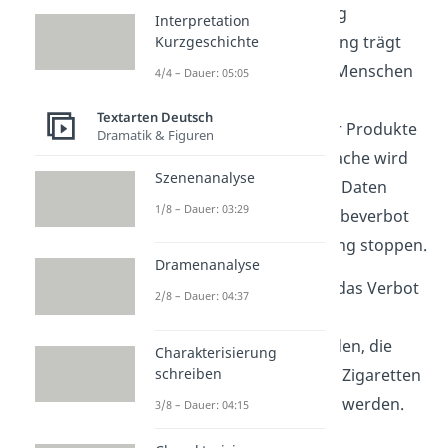
keiner solchen Werbung
Interpretation
ausgesetzt sind. Werbung trägt
Kurzgeschichte
gezielt dazu bei, junge Menschen
4/4 – Dauer: 05:05
zum Konsum
Textarten Deutsch
gesundheitsschädlicher Produkte
Dramatik & Figuren
zu verleiten. Diese Tatsache wird
Szenenanalyse
durch die vorliegenden Daten
1/8 – Dauer: 03:29
deutlich belegt. Ein Werbeverbot
könnte diese Entwicklung stoppen.
Dramenanalyse
Ein weiterer Grund für das Verbot
2/8 – Dauer: 04:37
liegt in den massiven
gesundheitlichen Schäden, die
Charakterisierung
schreiben
durch den Konsum von Zigaretten
und Alkohol verursacht werden.
3/8 – Dauer: 04:15
Rauchen ist einer der