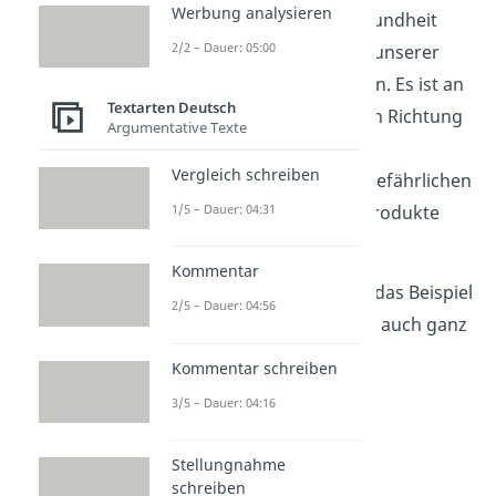
Werbung analysieren
notwendig, um die Gesundheit
2/2 – Dauer: 05:00
und das Wohlbefinden unserer
Gesellschaft zu schützen. Es ist an
Textarten Deutsch
der Zeit, klare Schritte in Richtung
Argumentative Texte
eines Werbeverbots zu
Vergleich schreiben
unternehmen, um die gefährlichen
Auswirkungen dieser Produkte
1/5 – Dauer: 04:31
einzudämmen.
Kommentar
Hinweis:
Du kannst dir das Beispiel
2/5 – Dauer: 04:56
für eine Argumentation auch ganz
einfach hier als
PDF
Kommentar schreiben
herunterladen
!
3/5 – Dauer: 04:16
Stellungnahme
Nützliche
schreiben