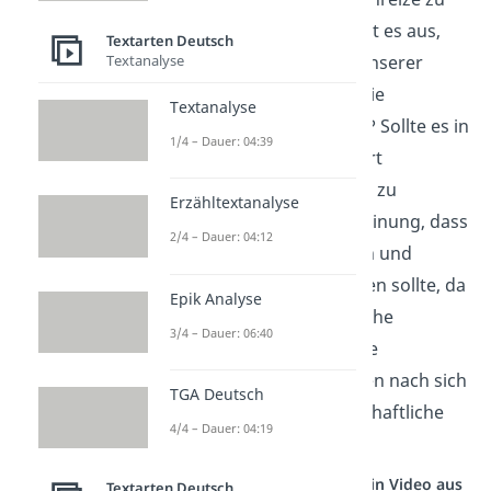
schaffen. Doch wie sieht es aus,
Textarten Deutsch
Textanalyse
wenn diese Produkte unserer
Gesundheit schaden, wie
Textanalyse
Zigaretten und Alkohol? Sollte es in
1/4 – Dauer: 04:39
Ordnung sein, für derart
gefährliche Substanzen zu
Erzähltextanalyse
werben? Ich bin der Meinung, dass
2/4 – Dauer: 04:12
Werbung für Zigaretten und
Alkohol verboten werden sollte, da
Epik Analyse
sie besonders Jugendliche
3/4 – Dauer: 06:40
beeinflusst, gravierende
gesundheitliche Schäden nach sich
TGA Deutsch
zieht und hohe gesellschaftliche
4/4 – Dauer: 04:19
Kosten verursacht.
Studyflix vernetzt: Hier ein Video aus
Textarten Deutsch