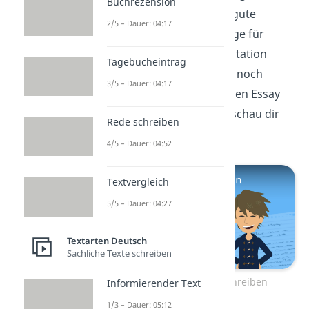
Buchrezension
Beispieltext und einige gute
2/5 – Dauer: 04:17
Formulierungsvorschläge für
deine nächste Argumentation
Tagebucheintrag
gesehen. Wenn du jetzt noch
3/5 – Dauer: 04:17
wissen willst, wie du einen Essay
richtig schreibst, dann schau dir
Rede schreiben
unser
Video
dazu an!
4/5 – Dauer: 04:52
Textvergleich
5/5 – Dauer: 04:27
Textarten Deutsch
Sachliche Texte schreiben
Zum Video: Essay schreiben
Informierender Text
1/3 – Dauer: 05:12