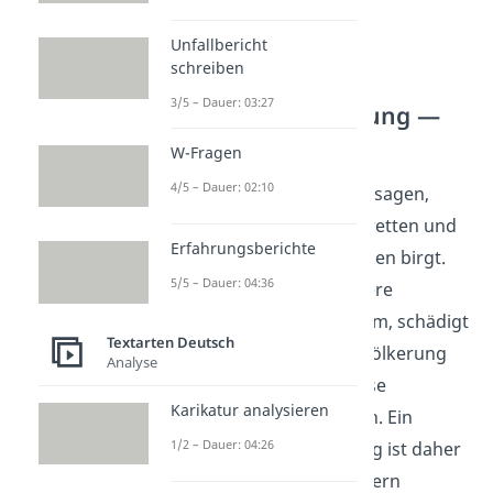
Unfallbericht
schreiben
3/5 – Dauer: 03:27
Musterformulierung —
Schluss
W-Fragen
4/5 – Dauer: 02:10
Abschließend lässt sich sagen,
dass Werbung für Zigaretten und
Erfahrungsberichte
Alkohol erhebliche Risiken birgt.
5/5 – Dauer: 04:36
Sie verleitet insbesondere
Jugendliche zum Konsum, schädigt
Textarten Deutsch
die Gesundheit der Bevölkerung
Analyse
und verursacht immense
Karikatur analysieren
gesellschaftliche Kosten. Ein
1/2 – Dauer: 04:26
Verbot solcher Werbung ist daher
nicht nur sinnvoll, sondern