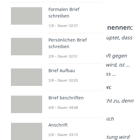
Formalen Brief
schreiben
Gegenargumente nennen:
1/8 – Dauer: 02:57
Es wird häufig behauptet, dass
Persönlichen Brief
…
schreiben
Ein Argument, das oft gegen
2/8 – Dauer: 02:51
[Thema] angeführt wird, ist …
Brief Aufbau
Manche meinen, dass …
3/8 – Dauer: 02:03
Entkräftung formulieren:
Brief beschriften
Dies trifft jedoch nicht zu, denn
4/8 – Dauer: 04:08
…
Diese Ansicht lässt sich
Anschrift
widerlegen, da …
5/8 – Dauer: 03:15
Bei näherer Betrachtung wird