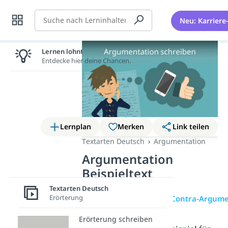
Suche
Neu: Karriere
Lernen lohnt sich!
Entdecke hier deine Chancen.
Lernplan
Merken
Link teilen
Textarten Deutsch
Argumentation
Argumentation
Beispieltext
Textarten Deutsch
Erörterung
Übersicht
Pro- und Contra-Argum
Erörterung schreiben