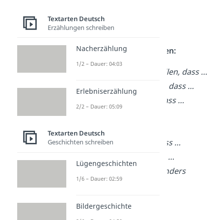
ist …
Zunächst einmal …
Textarten Deutsch
Erzählungen schreiben
Darüber hinaus …
Nacherzählung
Behauptung formulieren:
1/2 – Dauer: 04:03
Es lässt sich feststellen, dass …
Es ist offensichtlich, dass …
Erlebniserzählung
Man kann sagen, dass …
2/2 – Dauer: 05:09
Begründung angeben:
Textarten Deutsch
Dies liegt daran, dass …
Geschichten schreiben
Der Grund dafür ist …
Lügengeschichten
Das zeigt sich besonders
1/6 – Dauer: 02:59
daran, dass …
Beispiele einfügen:
Bildergeschichte