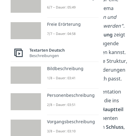
6/7 – Dauer: 05:49
Argumentation
zum Thema
„Werbung für Zigaretten und
Freie Erörterung
Alkohol sollte verboten werden“.
7/7 – Dauer: 04:58
Die folgende
Musterlösung
zeigt
dir, wie du eine überzeugende
Textarten Deutsch
Argumentation aufbauen kannst.
Beschreibungen
Sie gibt dir eine einfache Struktur,
Bildbeschreibung
die genau zu den Anforderungen
einer Prüfung in Deutsch passt.
1/8 – Dauer: 03:41
Unsere Beispiel-Argumentation
Personenbeschreibung
enthält eine
Einleitung
, die ins
2/8 – Dauer: 03:51
Thema einführt, einen
Hauptteil
mit stichhaltigen Argumenten
Vorgangsbeschreibung
sowie einen prägnanten
Schluss
,
3/8 – Dauer: 03:10
der die eigene Meinung