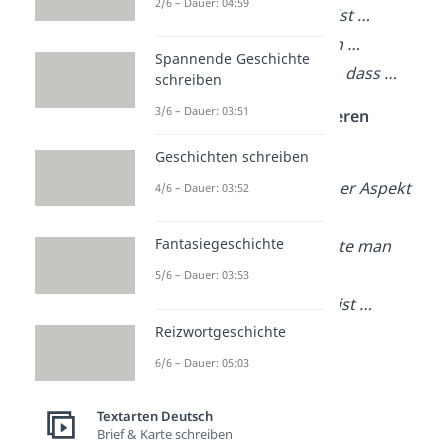
2/6 – Dauer: 04:59
Ein Beispiel hierfür ist …
Dies wird deutlich in …
Spannende Geschichte
So zeigt eine Studie, dass …
schreiben
3/6 – Dauer: 03:51
Überleitungen zu weiteren
Argumenten:
Geschichten schreiben
Ein weiterer wichtiger Aspekt
4/6 – Dauer: 03:52
ist …
Fantasiegeschichte
Darüber hinaus sollte man
beachten, dass …
5/6 – Dauer: 03:53
Nicht zu vergessen ist …
Reizwortgeschichte
6/6 – Dauer: 05:03
Textarten Deutsch
Brief & Karte schreiben