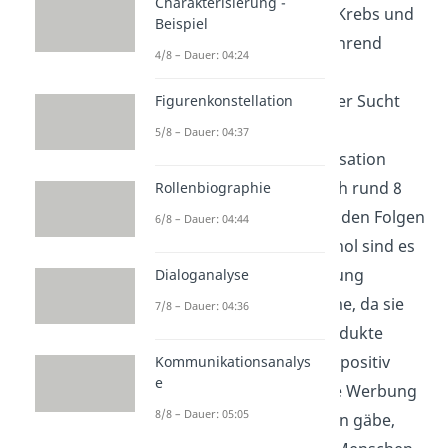
Charakterisierung -
Hauptverursacher von Krebs und
Beispiel
Herzerkrankungen, während
4/8 – Dauer: 04:24
Alkoholkonsum oft zu
Lebererkrankungen oder Sucht
Figurenkonstellation
führt. Laut der
5/8 – Dauer: 04:37
Weltgesundheitsorganisation
sterben weltweit jährlich rund 8
Rollenbiographie
Millionen Menschen an den Folgen
6/8 – Dauer: 04:44
des Rauchens. Bei Alkohol sind es
rund 3 Millionen. Werbung
Dialoganalyse
verstärkt diese Probleme, da sie
7/8 – Dauer: 04:36
den Konsum dieser Produkte
normalisiert und sogar positiv
Kommunikationsanalys
e
darstellt. Wenn es keine Werbung
8/8 – Dauer: 05:05
mehr für die Substanzen gäbe,