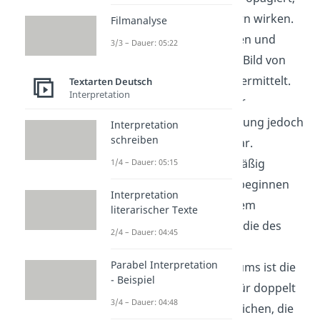
die attraktiv und modern wirken.
Filmanalyse
Besonders bei Zigaretten und
3/3 – Dauer: 05:22
Alkohol wird häufig ein Bild von
Freiheit und Coolness vermittelt.
Textarten Deutsch
Interpretation
Jugendliche sind in ihrer
Persönlichkeitsentwicklung jedoch
Interpretation
schreiben
besonders beeinflussbar.
Jugendliche, die regelmäßig
1/4 – Dauer: 05:15
Tabakwerbung sehen, beginnen
Interpretation
deutlich häufiger mit dem
literarischer Texte
Rauchen. Laut einer Studie des
2/4 – Dauer: 04:45
Deutschen
Parabel Interpretation
Krebsforschungszentrums ist die
- Beispiel
Wahrscheinlichkeit dafür doppelt
3/4 – Dauer: 04:48
so hoch wie bei Jugendlichen, die