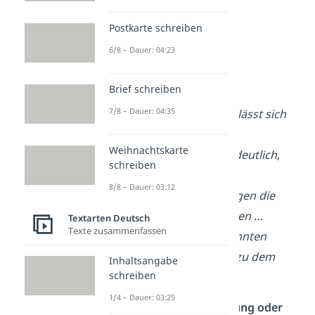
deutlich, dass …
Postkarte schreiben
6/8 – Dauer: 04:23
3. Schluss
Fazit ziehen:
Brief schreiben
7/8 – Dauer: 04:35
Zusammenfassend lässt sich
sagen, dass …
Weihnachtskarte
Abschließend wird deutlich,
schreiben
dass …
8/8 – Dauer: 03:12
Insgesamt überwiegen die
Argumente für/gegen …
Textarten Deutsch
Texte zusammenfassen
Aufgrund der genannten
Punkte komme ich zu dem
Inhaltsangabe
schreiben
Schluss, dass …
1/4 – Dauer: 03:25
Abschließende Forderung oder