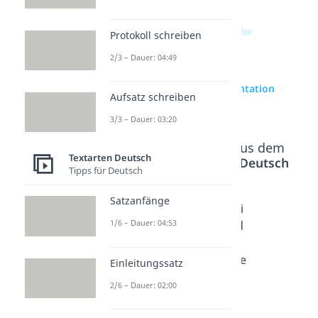
Protokoll schreiben
2/3 – Dauer: 04:49
zur Videoseite: Argumentation
Aufsatz schreiben
schreiben
3/3 – Dauer: 03:20
Beliebte Inhalte aus dem
Textarten Deutsch
Bereich
Textarten Deutsch
Tipps für Deutsch
Satzanfänge
Argume
Argume
Analogi
1/6 – Dauer: 04:53
ntation
nttypen
sierend
sstrukt
Dauer:
es
05:24
ur
Argume
Einleitungssatz
Dauer:
nt
2/6 – Dauer: 02:00
04:56
Dauer:
03:10