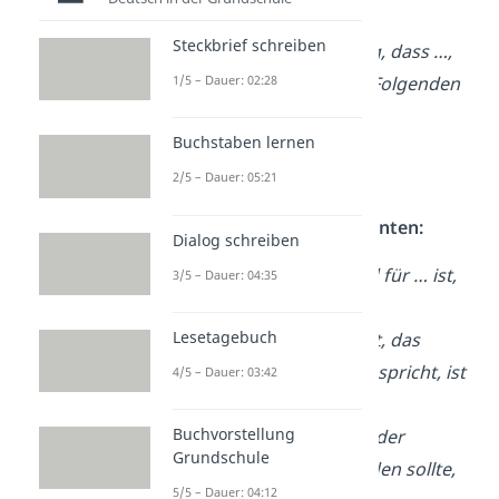
darlegen, warum …
Steckbrief schreiben
Ich bin der Meinung, dass …,
1/5 – Dauer: 02:28
und werde dies im Folgenden
begründen.
Buchstaben lernen
2/5 – Dauer: 05:21
2. Hauptteil
Einleitung von Argumenten:
Dialog schreiben
Ein wichtiger Grund für … ist,
3/5 – Dauer: 04:35
dass …
Lesetagebuch
Das erste Argument, das
für/gegen [Thema] spricht, ist
4/5 – Dauer: 03:42
…
Buchvorstellung
Ein weiterer Punkt, der
Grundschule
berücksichtigt werden sollte,
5/5 – Dauer: 04:12