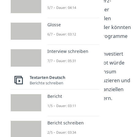
Krebserkrankungen, Herz-
5/7 – Dauer: 04:14
Kreislauf-Problemen oder
alkoholbedingten Unfällen
Glosse
ausgegeben. Diese Gelder könnten
6/7 – Dauer: 03:12
besser in Präventionsprogramme
oder andere dringende
Interview schreiben
medizinische Projekte investiert
7/7 – Dauer: 05:31
werden. Ein Werbeverbot würde
dazu beitragen, den Konsum
Textarten Deutsch
dieser Produkte zu reduzieren und
Berichte schreiben
somit langfristig die finanziellen
Bericht
Belastungen zu verringern.
1/5 – Dauer: 03:11
Bericht schreiben
2/5 – Dauer: 03:34