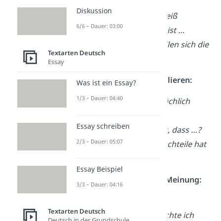
diskutiert.
Diskussion
Ein immer wieder heiß
6/6 – Dauer: 03:00
diskutiertes Thema ist …
Viele Menschen stellen sich die
Textarten Deutsch
Frage, ob …
Essay
Fragestellungen formulieren:
Was ist ein Essay?
1/3 – Dauer: 04:40
Sollte [Thema] tatsächlich
erlaubt werden?
Essay schreiben
Ist es gerechtfertigt, dass …?
2/3 – Dauer: 05:07
Welche Vor- und Nachteile hat
[Thema] für …?
Essay Beispiel
Überleitung zu deiner Meinung:
3/3 – Dauer: 04:16
In der folgenden
Textarten Deutsch
Argumentation möchte ich
Deutsch in der Grundschule