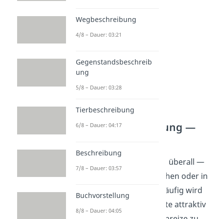
zusammenfasst.
Wegbeschreibung
4/8 – Dauer: 03:21
Gegenstandsbeschreib
ung
5/8 – Dauer: 03:28
Tierbeschreibung
Musterformulierung —
6/8 – Dauer: 04:17
Einleitung
Beschreibung
Werbung begegnet uns überall —
7/8 – Dauer: 03:57
auf Plakaten, im Fernsehen oder in
den sozialen Medien. Häufig wird
Buchvorstellung
sie genutzt, um Produkte attraktiv
8/8 – Dauer: 04:05
darzustellen und Kaufanreize zu