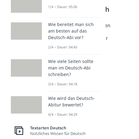
Weitere Inhalte:
1/4 – Dauer: 05:06
Textarten Deutsch
Argumentation
Wie bereitet man sich
Argumentation schreiben
am besten auf das
Dauer: 04:44
Deutsch-Abi vor?
Argumentationsstruktur
Dauer: 04:56
2/4 – Dauer: 04:45
Wie viele Seiten sollte
man im Deutsch-Abi
schreiben?
3/4 – Dauer: 04:18
Wie wird das Deutsch-
Abitur bewertet?
4/4 – Dauer: 04:29
Textarten Deutsch
Nützliches Wissen für Deutsch