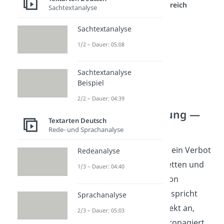
einem anderen Bereich
Sachtextanalyse
Sachtextanalyse
1/2 – Dauer: 05:08
Sachtextanalyse
Beispiel
2/2 – Dauer: 04:39
Musterformulierung —
Textarten Deutsch
Hauptteil
Rede- und Sprachanalyse
Ein wichtiger Grund für ein Verbot
Redeanalyse
von Werbung für Zigaretten und
1/3 – Dauer: 04:40
Alkohol ist der Schutz von
Jugendlichen. Werbung spricht
Sprachanalyse
junge Menschen oft direkt an,
2/3 – Dauer: 05:03
indem sie Lebensstile propagiert,