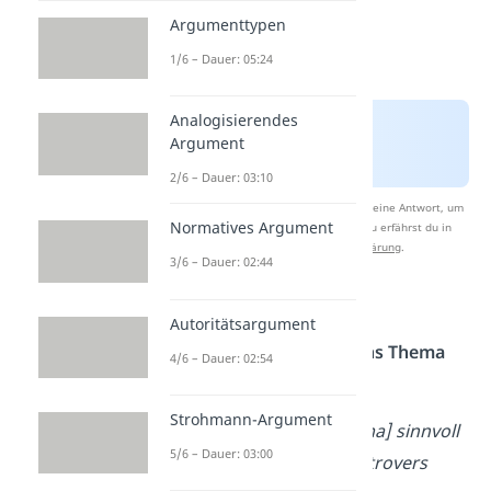
Argumenttypen
1/6 – Dauer: 05:24
Analogisierendes
Argument
2/6 – Dauer: 03:10
Nach Beantwortung speichern wir deine Antwort, um
Normatives Argument
Studyflix zu verbessern. Mehr dazu erfährst du in
unserer
Datenschutzerklärung
.
3/6 – Dauer: 02:44
1. Einleitung
Autoritätsargument
Einleitungssätze, um ins Thema
4/6 – Dauer: 02:54
einzuführen:
Strohmann-Argument
Die Frage, ob [Thema] sinnvoll
5/6 – Dauer: 03:00
ist, wird häufig kontrovers