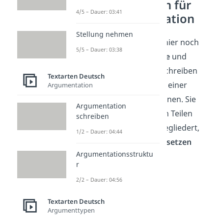
Formulierungen für
4/5 – Dauer: 03:41
eine Argumentation
Stellung nehmen
Zum Schluss siehst du hier noch
5/5 – Dauer: 03:38
hilfreiche
Satzbausteine
und
Phrasen
, die dir beim Schreiben
Textarten Deutsch
einer Argumentation in einer
Argumentation
Klausur o. Ä. helfen können. Sie
Argumentation
sind nach den einzelnen Teilen
schreiben
einer Argumentation gegliedert,
1/2 – Dauer: 04:44
damit du sie
gezielt einsetzen
Argumentationsstruktu
kannst.
r
2/2 – Dauer: 04:56
Textarten Deutsch
Argumenttypen