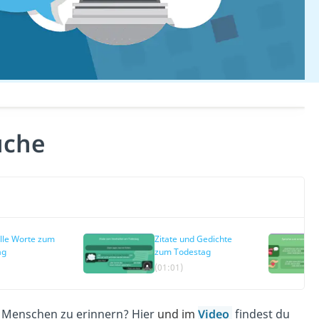
üche
lle Worte zum
Zitate und Gedichte
ag
zum Todestag
(01:01)
 Menschen zu erinnern? Hier
und im
Video
findest du