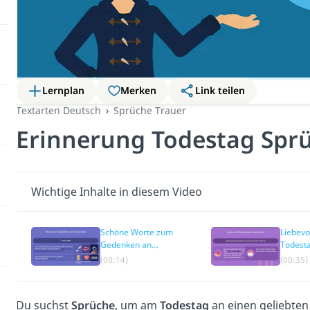
Lernplan
Merken
Link teilen
Textarten Deutsch
Sprüche Trauer
Erinnerung Todestag Spr
Wichtige Inhalte in diesem Video
Schöne Worte zum
Liebevo
Gedenken an
Todest
Verstorbene
(00:14)
(00:35)
Du suchst
Sprüche
, um am
Todestag
an einen geliebten