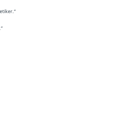
etiker.“
.“