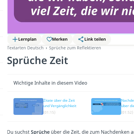
Lernplan
Merken
Link teilen
Textarten Deutsch
Sprüche zum Reflektieren
Sprüche Zeit
Wichtige Inhalte in diesem Video
Zitate über die Zeit
Nachden
und Vergänglichkeit
über di
Leben
(01:15)
(01:52)
Du suchst
Sprüche
über die Zeit, die zum Nachdenken a