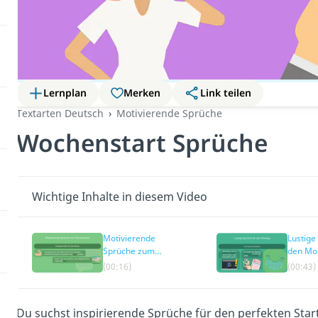
Lernplan
Merken
Link teilen
Textarten Deutsch
Motivierende Sprüche
Wochenstart Sprüche
Wichtige Inhalte in diesem Video
Motivierende
Lustige
Sprüche zum
den Mo
Wochenstart
(00:16)
(00:43)
Du suchst inspirierende Sprüche für den perfekten Star