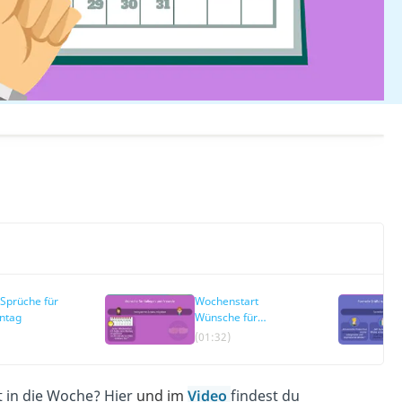
 Sprüche für
Wochenstart
ntag
Wünsche für
Kollegen & Freunde
(01:32)
t in die Woche? Hier
und im
Video
findest du