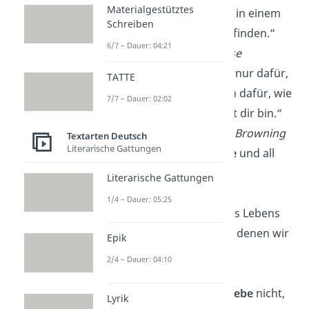
Materialgestütztes
besteht darin, Ruhe in einem
Schreiben
anderen Herzen zu finden.“
6/7 – Dauer: 04:21
—
Julie de Lespinasse
„Ich liebe dich nicht nur dafür,
TATTE
wie du bist, sondern dafür, wie
7/7 – Dauer: 02:02
ich bin, wenn ich mit dir bin.“
—
Elizabeth Barrett Browning
Textarten Deutsch
Literarische Gattungen
„Du bist mein
Heute
und all
meine Morgen.“
Literarische Gattungen
—
Leo Christopher
1/4 – Dauer: 05:25
„Die Summe unseres Lebens
sind die
Stunden
, in denen wir
Epik
lieben.“
2/4 – Dauer: 04:10
—
Wilhelm Busch
„Alter schützt vor
Liebe
nicht,
Lyrik