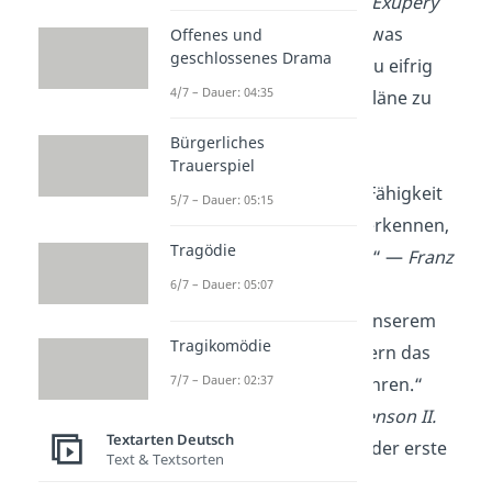
—
Antoine de Saint-Exupéry
„Das
Leben
ist das, was
Offenes und
geschlossenes Drama
passiert, während du eifrig
4/7 – Dauer: 04:35
dabei bist, andere Pläne zu
machen.“
Bürgerliches
—
John Lennon
Trauerspiel
„Jeder, der sich die Fähigkeit
5/7 – Dauer: 05:15
erhält,
Schönes
zu erkennen,
Tragödie
wird nie alt werden.“ —
Franz
6/7 – Dauer: 05:07
Kafka
„Nicht die
Jahre
in unserem
Tragikomödie
Leben zählen, sondern das
7/7 – Dauer: 02:37
Leben in unseren Jahren.“
—
Adlai Ewing Stevenson II.
Textarten Deutsch
„Ein
Geburtstag
ist der erste
Text & Textsorten
Tag einer neuen