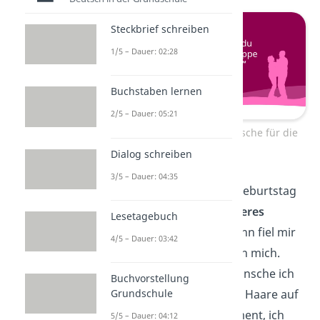
Steckbrief schreiben
1/5 – Dauer: 02:28
Buchstaben lernen
2/5 – Dauer: 05:21
Lustige Geburtstagswünsche für die
Ehefrau
Dialog schreiben
3/5 – Dauer: 04:35
Ich wollte dir zum Geburtstag
etwas ganz
Besonderes
Lesetagebuch
schenken… aber dann fiel mir
4/5 – Dauer: 03:42
ein: Du hast ja schon mich.
Zum Geburtstag wünsche ich
Buchvorstellung
Grundschule
dir so viel
Glück
wie Haare auf
deinem Kopf… Moment, ich
5/5 – Dauer: 04:12