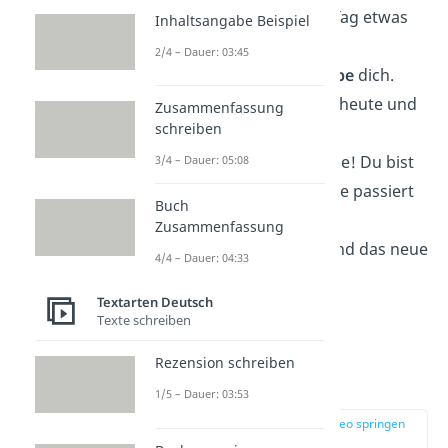
mich bist du jeden Tag etwas
Inhaltsangabe Beispiel
ganz
Besonderes
.
2/4 – Dauer: 03:45
Kurz gesagt: Ich
liebe
dich.
Und ich feiere dich, heute und
Zusammenfassung
schreiben
jeden Tag.
Auf dich, meine Liebe! Du bist
3/4 – Dauer: 05:08
das
Beste
, was mir je passiert
Buch
ist.
Zusammenfassung
Ein Hoch auf dich und das neue
4/4 – Dauer: 04:33
Lebensjahr
!
Textarten Deutsch
Texte schreiben
Gedichte zum
Rezension schreiben
Geburtstag
1/5 – Dauer: 03:53
zur Stelle im Video springen
(01:30)