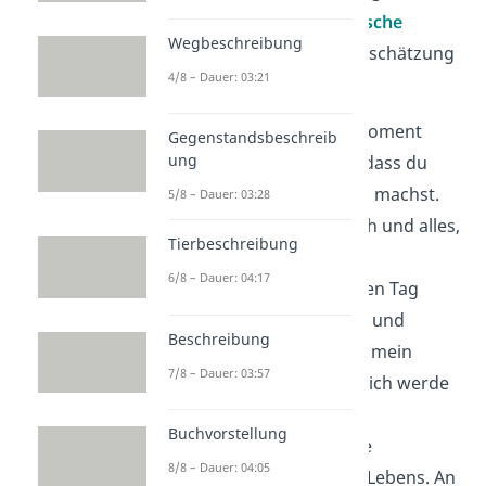
Top 5 Geburtstagswünsche
Wegbeschreibung
bringen Liebe und Wertschätzung
4/8 – Dauer: 03:21
auf den Punkt.
Mit dir wird jeder Moment
Gegenstandsbeschreib
ung
besonders
. Danke, dass du
mein Leben so reich machst.
5/8 – Dauer: 03:28
Heute feiern wir dich und alles,
Tierbeschreibung
was du bist.
6/8 – Dauer: 04:17
Ich wünsche dir einen Tag
voller
Liebe
, Lachen und
Beschreibung
Leichtigkeit. Du bist mein
7/8 – Dauer: 03:57
größter Schatz und ich werde
dich immer lieben.
Buchvorstellung
Du bist die schönste
8/8 – Dauer: 04:05
Geschichte
meines Lebens. An