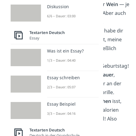
Du bist wie ein guter
Wein
— je
Diskussion
älter, desto besser. Aber auch
6/6 – Dauer: 03:00
teurer im Unterhalt.
Happy Birthday! Ich habe dir
Textarten Deutsch
Essay
heute nichts gekauft, meine
Liebe
zu dir ist schließlich
Was ist ein Essay?
unbezahlbar.
1/3 – Dauer: 04:40
Glückwunsch zum Geburtstag!
Wieder ein Jahr
schlauer
,
Essay schreiben
schöner… und näher an der
2/3 – Dauer: 05:07
nächsten Gleitsichtbrille.
Wenn du heute
Kuchen
isst,
Essay Beispiel
zählt das nicht als Kalorien
3/3 – Dauer: 04:16
— Geburtstagsregel! Also
nimm zwei Stück.
Textarten Deutsch
Deutsch in der Grundschule