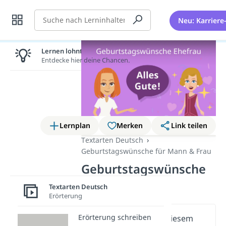
Suche
Neu: Karriere
Lernen lohnt sich!
Entdecke hier deine Chancen.
Lernplan
Merken
Link teilen
Textarten Deutsch
Geburtstagswünsche für Mann & Frau
Geburtstagswünsche
Ehefrau
Textarten Deutsch
Erörterung
Erörterung schreiben
Wichtige Inhalte in diesem