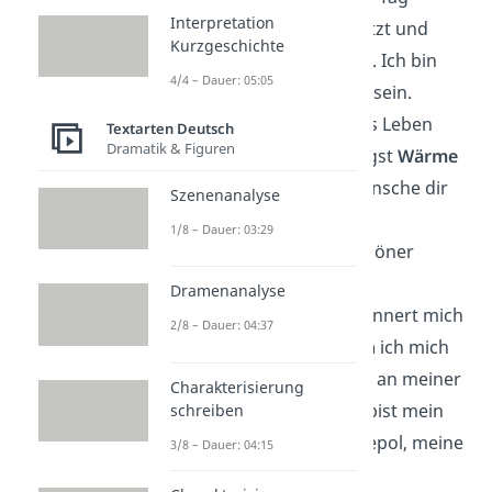
Interpretation
inspiriert
, unterstützt und
Kurzgeschichte
bedingungslos liebt. Ich bin
4/4 – Dauer: 05:05
stolz, dein Mann zu sein.
Mit dir fühlt sich das Leben
Textarten Deutsch
Dramatik & Figuren
leichter an. Du bringst
Wärme
in jeden Tag. Ich wünsche dir
Szenenanalyse
ein Jahr voller Liebe,
1/8 – Dauer: 03:29
Gesundheit und schöner
Überraschungen.
Dramenanalyse
Dein Geburtstag erinnert mich
2/8 – Dauer: 04:37
daran, wie
glücklich
ich mich
schätzen kann, dich an meiner
Charakterisierung
Seite zu haben. Du bist mein
schreiben
Zuhause, mein Ruhepol, meine
3/8 – Dauer: 04:15
Liebe.