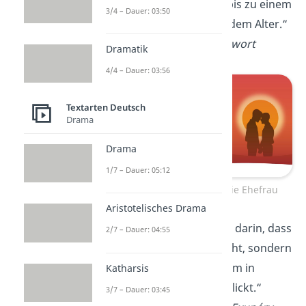
aber Liebe schützt bis zu einem
3/4 – Dauer: 03:50
gewissen Grad vor dem Alter.“
—
Populäres Sprichwort
Dramatik
4/4 – Dauer: 03:56
Textarten Deutsch
Drama
Drama
1/7 – Dauer: 05:12
Geburtstagszitate für die Ehefrau
Aristotelisches Drama
„Liebe besteht nicht darin, dass
2/7 – Dauer: 04:55
man einander ansieht, sondern
dass man gemeinsam in
Katharsis
dieselbe
Richtung
blickt.“
3/7 – Dauer: 03:45