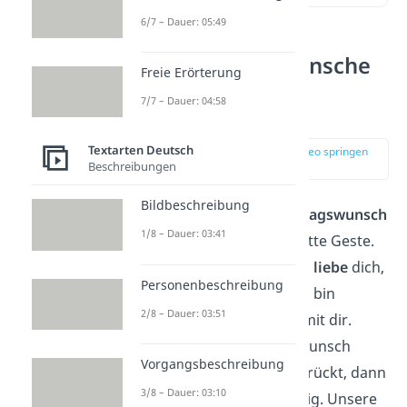
6/7 – Dauer: 05:49
Geburtstagswünsche
Freie Erörterung
für die Ehefrau:
7/7 – Dauer: 04:58
Unsere Top 5
Textarten Deutsch
zur Stelle im Video springen
Beschreibungen
(00:13)
Bildbeschreibung
Ein liebevoller
Geburtstagswunsch
1/8 – Dauer: 03:41
ist mehr als nur eine nette Geste.
Er zeigt deiner Frau: Ich
liebe
dich,
Personenbeschreibung
ich schätze dich und ich bin
2/8 – Dauer: 03:51
dankbar
für jeden Tag mit dir.
Wenn du nach einem Wunsch
Vorgangsbeschreibung
suchst, der all das ausdrückt, dann
3/8 – Dauer: 03:10
bist du hier genau richtig. Unsere