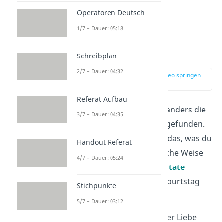
Operatoren Deutsch
Zitate für den
1/7 – Dauer: 05:18
Geburtstag der
Ehefrau
Schreibplan
2/7 – Dauer: 04:32
zur Stelle im Video springen
(02:00)
Referat Aufbau
Manchmal hat jemand anders die
3/7 – Dauer: 04:35
richtigen
Worte
schon gefunden.
Ein schönes
Zitat
kann das, was du
Handout Referat
sagen willst, auf poetische Weise
4/7 – Dauer: 05:24
ausdrücken. Diese
10 Zitate
passen perfekt zum Geburtstag
Stichpunkte
deiner Frau:
5/7 – Dauer: 03:12
„Das große
Glück
der Liebe