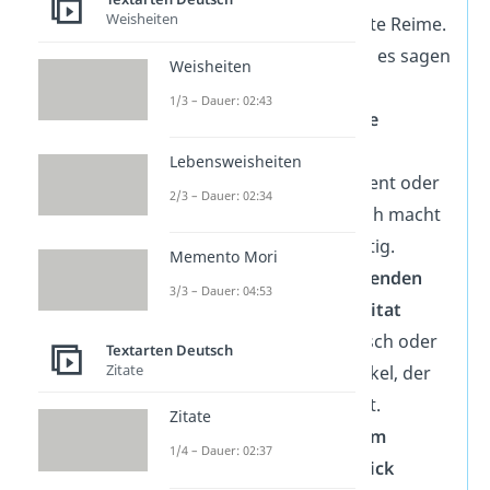
Weisheiten
stärker als perfekte Reime.
Schreib so, wie du es sagen
Weisheiten
würdest.
1/3 – Dauer: 02:43
Greif gemeinsame
Erinnerungen auf
Lebensweisheiten
Ein schöner Moment oder
2/3 – Dauer: 02:34
ein Witz unter euch macht
die Karte einzigartig.
Memento Mori
Wähle einen passenden
3/3 – Dauer: 04:53
Spruch oder ein Zitat
Nutze einen Wunsch oder
Textarten Deutsch
Zitate
Vers aus dem Artikel, der
genau zu ihr passt.
Zitate
Schließe mit einem
1/4 – Dauer: 02:37
liebevollen Ausblick