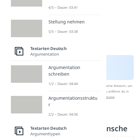
4/5 – Dauer: 03:41
Stellung nehmen
5/5 – Dauer: 03:38
Textarten Deutsch
Argumentation
Argumentation
schreiben
1/2 – Dauer: 04:44
Nach Beantwortung speichern wir deine Antwort, um
Studyflix zu verbessern. Mehr dazu erfährst du in
unserer
Datenschutzerklärung
.
Argumentationsstruktu
r
2/2 – Dauer: 04:56
Lustige
Geburtstagswünsche
Textarten Deutsch
Argumenttypen