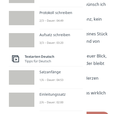
Zu deinem Tag, da wünsch ich
dir
Protokoll schreiben
nicht Gold, nicht Glanz, kein
2/3 – Dauer: 04:49
großes Tier —
nur jeden Tag ein kleines Stück
Aufsatz schreiben
von
Liebe
, Wärme und von
3/3 – Dauer: 03:20
Glück.
Ein neues Jahr, ein neuer Blick,
Textarten Deutsch
Tipps für Deutsch
doch unser Weg — der bleibt
zurück.
Satzanfänge
Ich feiere dich von Herzen
1/6 – Dauer: 04:53
heut,
denn du bist das, was wirklich
Einleitungssatz
freut
.
2/6 – Dauer: 02:00