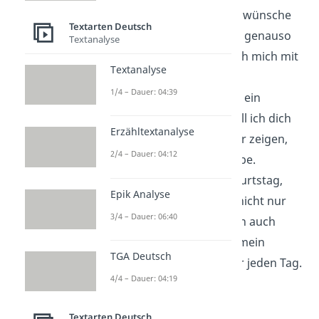
deinem Geburtstag wünsche
Textarten Deutsch
ich dir, dass du dich genauso
Textanalyse
geliebt fühlst, wie ich mich mit
Textanalyse
dir.
1/4 – Dauer: 04:39
Jedes Jahr mit dir ist ein
Geschenk
. Heute will ich dich
Erzähltextanalyse
feiern, ehren und dir zeigen,
2/4 – Dauer: 04:12
wie sehr ich dich liebe.
Alles Gute zum Geburtstag,
Epik Analyse
mein Herz. Du bist nicht nur
3/4 – Dauer: 06:40
meine Frau, sondern auch
mein
Zuhause
und mein
TGA Deutsch
Lieblingsmensch für jeden Tag.
4/4 – Dauer: 04:19
Textarten Deutsch