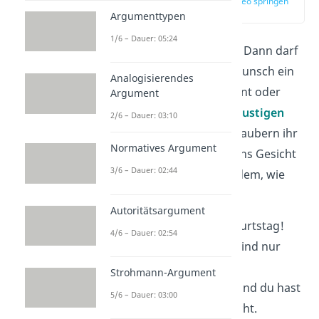
zur Stelle im Video springen
(01:08)
Argumenttypen
1/6 – Dauer: 05:24
Deine Frau hat
Humor
? Dann darf
auch der Geburtstagswunsch ein
Analogisierendes
bisschen frech, charmant oder
Argument
ironisch
sein. Diese
10 lustigen
2/6 – Dauer: 03:10
Geburtstagswünsche
zaubern ihr
Normatives Argument
garantiert ein
Lächeln
ins Gesicht
3/6 – Dauer: 02:44
und zeigen dabei trotzdem, wie
gern du sie hast:
Autoritätsargument
Alles Gute zum Geburtstag!
4/6 – Dauer: 02:54
Denk dran:
Falten
sind nur
Lachlinien mit
Strohmann-Argument
Lebenserfahrung. Und du hast
5/6 – Dauer: 03:00
verdammt viel gelacht.