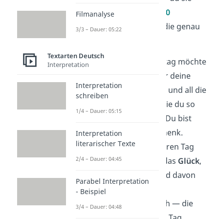
liebst
. Hier findest du
10
Filmanalyse
romantische Sprüche
, die genau
3/3 – Dauer: 05:22
das ausdrücken:
Textarten Deutsch
Zu deinem Geburtstag möchte
Interpretation
ich dir danken — für deine
Interpretation
Liebe
, deine Geduld und all die
schreiben
kleinen Momente, die du so
1/4 – Dauer: 05:15
besonders machst. Du bist
mein größtes Geschenk.
Interpretation
literarischer Texte
An deinem besonderen Tag
2/4 – Dauer: 04:45
wünsche ich dir all das
Glück
,
das du verdienst und davon
Parabel Interpretation
unendlich viel.
- Beispiel
Heute feiern wir dich — die
3/4 – Dauer: 04:48
Frau, die mich jeden Tag