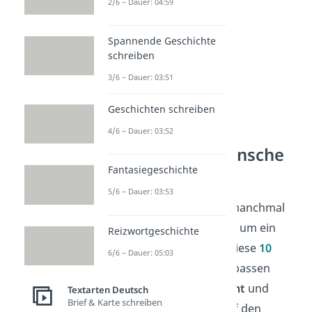
2/6 – Dauer: 04:59
Spannende Geschichte
schreiben
3/6 – Dauer: 03:51
Geschichten schreiben
Kurze
4/6 – Dauer: 03:52
Geburtstagswünsche
für WhatsApp
Fantasiegeschichte
5/6 – Dauer: 03:53
Am Geburtstag reicht manchmal
schon ein einziger
Satz
, um ein
Reizwortgeschichte
Lächeln zu schenken. Diese
10
6/6 – Dauer: 05:03
kurzen Glückwünsche
passen
perfekt in eine
Nachricht
und
Textarten Deutsch
Brief & Karte schreiben
bringen deine
Liebe
auf den