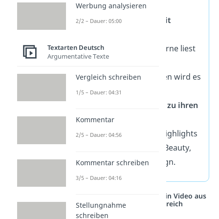
Momenten.
Werbung analysieren
Ein gutes Buch mit
2/2 – Dauer: 05:00
Widmung
Textarten Deutsch
Ideal, wenn sie gerne liest
Argumentative Texte
und mit ein paar
persönlichen Zeilen wird es
Vergleich schreiben
noch besonderer.
1/5 – Dauer: 04:31
Abo-Box passend zu ihren
Interessen
Kommentar
Monatlich neue Highlights
2/5 – Dauer: 04:56
— z. B. Gourmet, Beauty,
Bücher oder Design.
Kommentar schreiben
3/5 – Dauer: 04:16
Studyflix vernetzt: Hier ein Video aus
einem anderen Bereich
Stellungnahme
schreiben