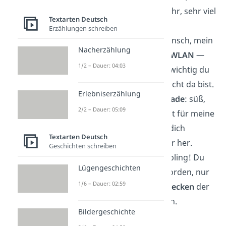
meinte natürlich: sehr, sehr viel
Textarten Deutsch
Glück!
Erzählungen schreiben
Herzlichen Glückwunsch, mein
Nacherzählung
Schatz! Du bist wie
WLAN
—
1/2 – Dauer: 04:03
ich merke erst, wie wichtig du
bist, wenn du mal nicht da bist.
Erlebniserzählung
Du bist wie
Schokolade
: süß,
2/2 – Dauer: 05:09
beliebt und nicht gut für meine
Figur. Aber ich geb dich
Textarten Deutsch
trotzdem nicht mehr her.
Geschichten schreiben
Happy Birthday, Liebling! Du
Lügengeschichten
bist nicht älter geworden, nur
1/6 – Dauer: 02:59
erfahrener im
Verstecken
der
Alterserscheinungen.
Bildergeschichte