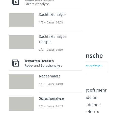
Sachtextanalyse
Sachtextanalyse
1/2 – Dauer: 05:08
Sachtextanalyse
Herzliche &
Beispiel
romantische
2/2 – Dauer: 04:39
Geburtstagswünsche
Textarten Deutsch
Rede- und Sprachanalyse
zur Stelle im Video springen
(00:39)
Redeanalyse
Ein
liebevoller
1/3 – Dauer: 04:40
Geburtstagswunsch sagt oft mehr
als tausend Worte. Gerade an
Sprachanalyse
diesem Tag ist es schön, deiner
2/3 – Dauer: 05:03
Frau zu zeigen, wie sehr du sie