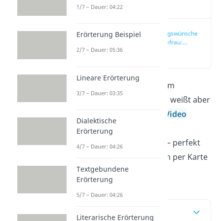
Video
1/7 – Dauer: 04:22
Geburtstagswünsche
Erörterung Beispiel
für die Ehefrau:
2/7 – Dauer: 05:36
Unsere Top 5
(00:13)
Lineare Erörterung
Du willst deiner Frau zum
3/7 – Dauer: 03:35
Geburtstag gratulieren, weißt aber
nicht wie? Hier
und im
Video
Dialektische
findest du liebevolle
Erörterung
Geburtstagswünsche
— perfekt
4/7 – Dauer: 04:26
für deinen Glückwunsch per Karte
Textgebundene
oder Nachricht.
Erörterung
5/7 – Dauer: 04:26
Inhaltsübersicht
Literarische Erörterung