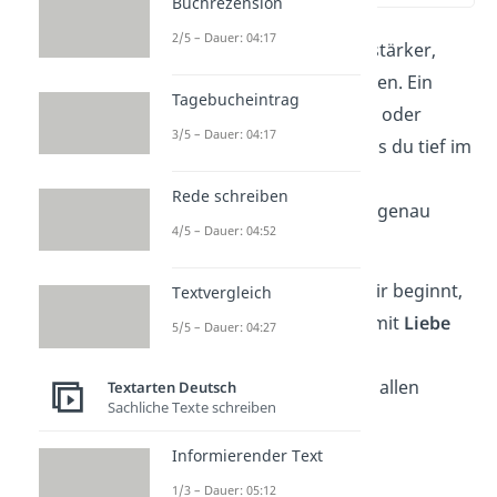
Buchrezension
2/5 – Dauer: 04:17
Manche
Worte
wirken stärker,
wenn sie im Takt kommen. Ein
Tagebucheintrag
Gedicht
kann berühren oder
3/5 – Dauer: 04:17
einfach ausdrücken, was du tief im
Herzen fühlst. Diese
5
Rede schreiben
Geburtstagsverse
sind genau
4/5 – Dauer: 04:52
dafür da:
Ein neues Jahr mit dir beginnt,
Textvergleich
wie schnell die Zeit mit
Liebe
5/5 – Dauer: 04:27
rinnt.
Ich wünsche dir auf allen
Textarten Deutsch
Sachliche Texte schreiben
Wegen
Glück, Gesundheit,
Informierender Text
Sonnensegen.
1/3 – Dauer: 05:12