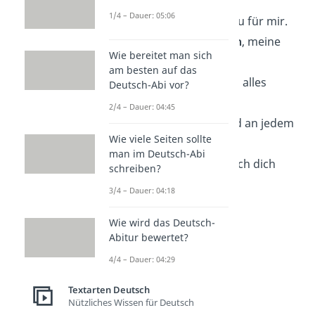
hier,
1/4 – Dauer: 05:06
doch keine ist wie du für mir.
Du bist mein
Lachen
, meine
Wie bereitet man sich
Kraft —
am besten auf das
die Frau, die einfach alles
Deutsch-Abi vor?
schafft.
2/4 – Dauer: 04:45
Darum heute — und an jedem
Wie viele Seiten sollte
Tag:
man im Deutsch-Abi
Ich
liebe
dich. Weil ich dich
schreiben?
mag.
3/4 – Dauer: 04:18
Wie wird das Deutsch-
Abitur bewertet?
4/4 – Dauer: 04:29
Textarten Deutsch
Nützliches Wissen für Deutsch