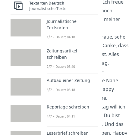
Kapitel
voller Liebe. Ich freue
Textarten Deutsch
Journalistische Texte
mich auf alles, was noch
kommt — mit dir an meiner
Journalistische
Seite.
Textsorten
Wenn ich dich anschaue, sehe
1/7 – Dauer: 04:10
ich meine
Zukunft
. Danke, dass
Zeitungsartikel
du mein Zuhause bist. Alles
schreiben
Liebe zum Geburtstag.
2/7 – Dauer: 03:40
Dein
Lachen
ist mein
Lieblingsklang, deine Nähe
Aufbau einer Zeitung
mein Lieblingsort. Happy
3/7 – Dauer: 03:18
Birthday, meine Liebe.
An deinem Geburtstag will ich
Reportage schreiben
dir nur eines sagen: Du bist
4/7 – Dauer: 04:11
mein größtes
Glück
. Und das
wirst du immer bleiben. Happy
Leserbrief schreiben