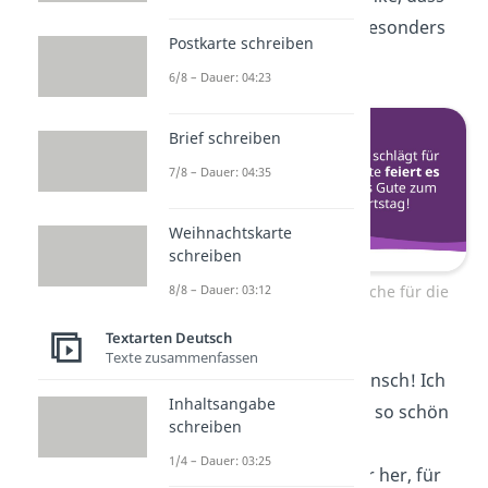
du mein
Leben
so besonders
Postkarte schreiben
machst.
6/8 – Dauer: 04:23
Brief schreiben
7/8 – Dauer: 04:35
Weihnachtskarte
schreiben
8/8 – Dauer: 03:12
Kurze Geburtstagswünsche für die
Ehefrau
Textarten Deutsch
Texte zusammenfassen
Herzlichen Glückwunsch! Ich
Inhaltsangabe
hoffe, dein
Tag
wird so schön
schreiben
wie dein Lächeln.
1/4 – Dauer: 03:25
Geburtstag hin oder her, für