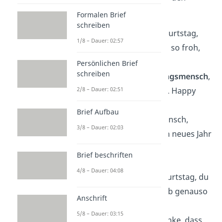
Punkt:
Formalen Brief
schreiben
Alles Liebe zum Geburtstag,
1/8 – Dauer: 02:57
mein
Herz
— ich bin so froh,
dass es dich gibt.
Persönlichen Brief
schreiben
Du bist mein
Lieblingsmensch
,
2/8 – Dauer: 02:51
heute mehr denn je. Happy
Birthday!
Brief Aufbau
Herzlichen Glückwunsch,
3/8 – Dauer: 02:03
meine Liebe! Auf ein neues Jahr
voller gemeinsamer
Brief beschriften
Abenteuer
.
4/8 – Dauer: 04:08
Alles Gute zum Geburtstag, du
Wundervolle
— bleib genauso
Anschrift
wie du bist.
5/8 – Dauer: 03:15
Happy Birthday! Danke, dass