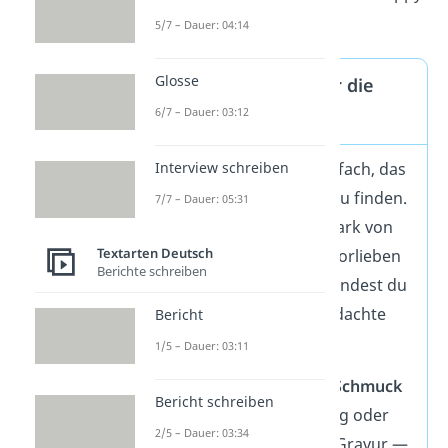
Birthday!
5/7 – Dauer: 04:14
Glosse
Geschenkideen für die
6/7 – Dauer: 03:12
Ehefrau
Es ist nicht immer einfach, das
Interview schreiben
passende
Geschenk
zu finden.
7/7 – Dauer: 05:31
Die Auswahl hängt stark von
Textarten Deutsch
den Interessen und Vorlieben
Berichte schreiben
deiner Frau ab. Hier findest du
vielseitige und durchdachte
Bericht
Ideen:
1/5 – Dauer: 03:11
Personalisierter Schmuck
Bericht schreiben
Eine Kette, ein Ring oder
2/5 – Dauer: 03:34
ein Armband mit Gravur —