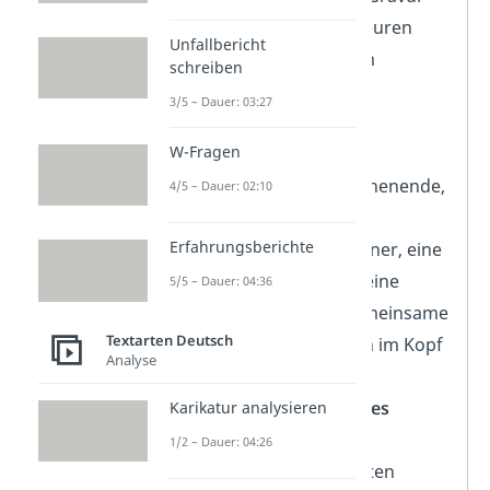
zum Beispiel mit euren
Unfallbericht
Initialen oder dem
schreiben
Hochzeitsdatum.
3/5 – Dauer: 03:27
Gemeinsame Zeit
W-Fragen
schenken
Ein Wellness-Wochenende,
4/5 – Dauer: 02:10
ein Kochkurs, ein
Erfahrungsberichte
romantisches Dinner, eine
Ballonfahrt oder eine
5/5 – Dauer: 04:36
Weinprobe — gemeinsame
Textarten Deutsch
Erlebnisse bleiben im Kopf
Analyse
und im Herzen.
Ein handgemachtes
Karikatur analysieren
Fotoalbum
1/2 – Dauer: 04:26
Mit euren schönsten