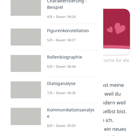
Charakterisierung -
Beispiel
4/8 – Dauer: 04:24
Figurenkonstellation
5/8 – Dauer: 04:37
Rollenbiographie
Liebevolle Geburtstagswünsche für die
6/8 – Dauer: 04:44
Ehefrau
Dialoganalyse
Mit jedem Jahr wächst meine
Liebe
zu dir — nicht weil du
7/8 – Dauer: 04:36
dich veränderst, sondern weil
Kommunikationsanalys
du immer mehr du selbst bist.
e
Und genau das liebe ich.
8/8 – Dauer: 05:05
Jedes Jahr mit dir ist ein neues