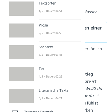
Textsorten
365‑Tage‑Reise.“
—
Unbekannter Verfasser
1/5 – Dauer: 04:54
Prosa
Tipps zum Verfassen einer
2/5 – Dauer: 04:58
Geburtstagskarte
Sachtext
So wird deine Karte persönlich
3/5 – Dauer: 03:41
und unvergesslich:
Starte mit einem
Text
persönlichen Einstieg
4/5 – Dauer: 02:22
Zum Beispiel:
„Heute ist
dein Tag…“
oder
„Weißt du
Literarische Texte
eigentlich, wie sehr du…“
5/5 – Dauer: 04:21
Drück aus, was du fühlst
Ehrliche Worte wirken
Textarten Deutsch