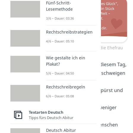
Fünf-Schritt-
Lesemethode
3/6 – Dauer: 03:36
Rechtschreibstrategien
4/6 – Dauer: 05:10
Geburtstagsgedicht für die Ehefrau
Wie gestalte ich ein
Ich wünsche dir an diesem Tag,
Plakat?
dass jeder
Kummer
schweigen
5/6 – Dauer: 04:50
mag.
Rechtschreibregeln
Dass du nur
Liebe
spürst und
6/6 – Dauer: 05:08
Licht —
denn du verdienst weniger
Textarten Deutsch
nicht.
Tipps fürs Deutsch Abitur
Es gibt Millionen Menschen
Deutsch Abitur