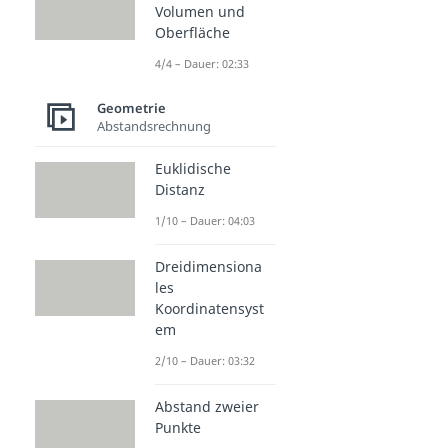
Volumen und
Oberfläche
4/4 – Dauer: 02:33
Geometrie
Abstandsrechnung
Euklidische
Distanz
1/10 – Dauer: 04:03
Dreidimensiona
les
Koordinatensyst
em
2/10 – Dauer: 03:32
Abstand zweier
Punkte