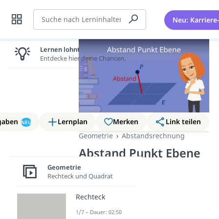
Suche
Neu: Karriere
Lernen lohnt sich!
Entdecke hier deine Chancen.
gaben
Lernplan
Merken
Link teilen
NEU
Geometrie
Abstandsrechnung
Abstand Punkt Ebene
Geometrie
Rechteck und Quadrat
Rechteck
1/7 – Dauer: 02:50