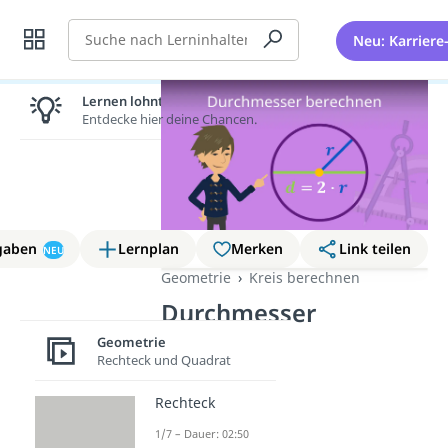
Suche
Neu: Karriere
Lernen lohnt sich!
Entdecke hier deine Chancen.
gaben
Lernplan
Merken
Link teilen
NEU
Geometrie
Kreis berechnen
Durchmesser
berechnen
Geometrie
Rechteck und Quadrat
Rechteck
1/7 – Dauer: 02:50