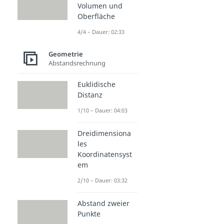
Volumen und
Oberfläche
4/4 – Dauer: 02:33
Geometrie
Abstandsrechnung
Euklidische
Distanz
1/10 – Dauer: 04:03
Dreidimensiona
les
Koordinatensyst
em
2/10 – Dauer: 03:32
Abstand zweier
Punkte