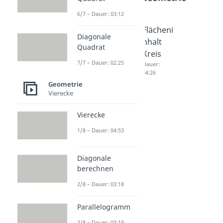
6/7 – Dauer: 03:12
Umfang
Durchm
Flächeni
Diagonale
Kreis
esser
nhalt
Quadrat
Dauer:
berech
Kreis
03:42
7/7 – Dauer: 02:25
nen
Dauer:
04:26
Dauer:
Geometrie
03:15
Vierecke
Vierecke
1/8 – Dauer: 04:53
Diagonale
berechnen
2/8 – Dauer: 03:18
Parallelogramm
3/8 – Dauer: 03:19