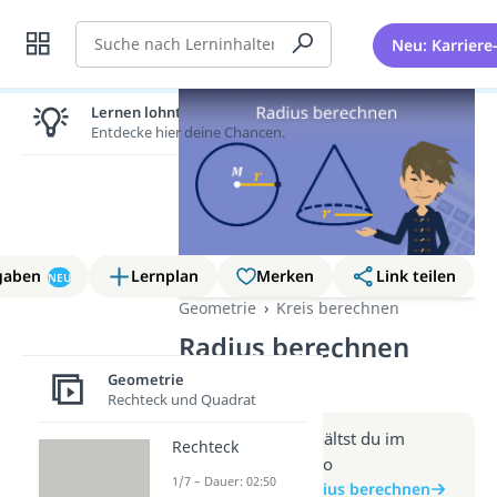
Suche
Neu: Karriere
Lernen lohnt sich!
Entdecke hier deine Chancen.
gaben
Lernplan
Merken
Link teilen
NEU
Geometrie
Kreis berechnen
Radius berechnen
(Video)
Geometrie
Rechteck und Quadrat
Weitere Infos erhältst du im
Rechteck
Beitrag zum Video
1/7 – Dauer: 02:50
zum Beitrag: Radius berechnen