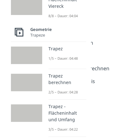
Kreis
Viereck
Dauer: 02:45
8/8 – Dauer: 04:04
Kreis berechnen
Dauer: 03:54
Kreisberechnung
Geometrie
Trapeze
Dauer: 04:17
Radius berechnen
Trapez
Dauer: 04:19
Umfang Kreis
1/5 – Dauer: 04:48
Dauer: 03:42
Durchmesser berechnen
Dauer: 03:15
Trapez
Flächeninhalt Kreis
berechnen
Dauer: 04:26
2/5 – Dauer: 04:28
Kreisfläche
Dauer: 03:40
Trapez -
Flächeninhalt
und Umfang
3/5 – Dauer: 04:22