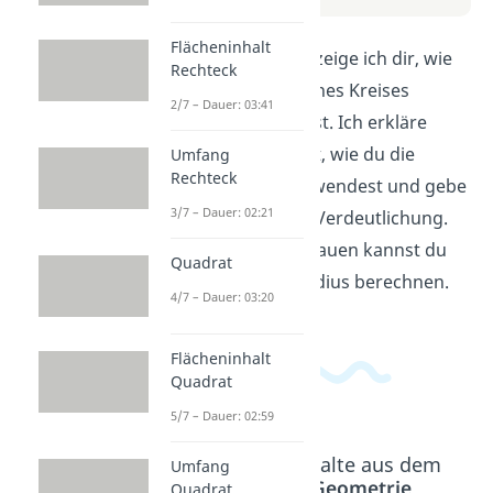
Flächeninhalt
In diesem Video zeige ich dir, wie
Rechteck
du den Radius eines Kreises
2/7 – Dauer: 03:41
berechnen kannst. Ich erkläre
Schritt für Schritt, wie du die
Umfang
Rechteck
Formel dafür anwendest und gebe
3/7 – Dauer: 02:21
dir Beispiele zur Verdeutlichung.
Nach dem Anschauen kannst du
Quadrat
selbstständig Radius berechnen.
4/7 – Dauer: 03:20
Flächeninhalt
Quadrat
5/7 – Dauer: 02:59
Beliebte Inhalte aus dem
Umfang
Bereich
Geometrie
Quadrat