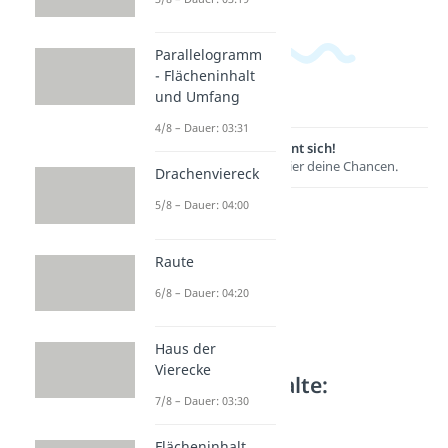
Parallelogramm
- Flächeninhalt
und Umfang
4/8 – Dauer: 03:31
Lernen lohnt sich!
Entdecke hier deine Chancen.
Drachenviereck
5/8 – Dauer: 04:00
Raute
6/8 – Dauer: 04:20
Haus der
Vierecke
Weitere Inhalte:
7/8 – Dauer: 03:30
Geometrie
Kreis berechnen
Flächeninhalt