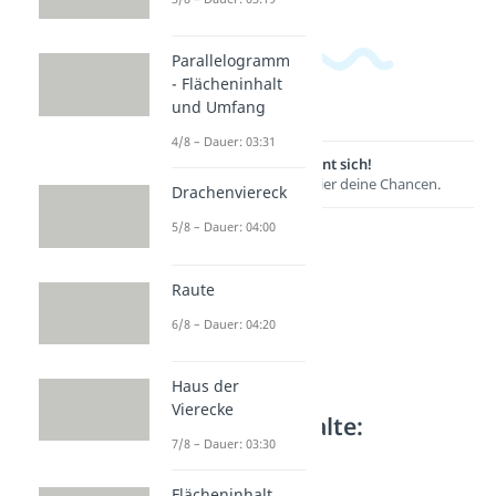
Parallelogramm
- Flächeninhalt
und Umfang
4/8 – Dauer: 03:31
Lernen lohnt sich!
Entdecke hier deine Chancen.
Drachenviereck
5/8 – Dauer: 04:00
Raute
6/8 – Dauer: 04:20
Haus der
Vierecke
Weitere Inhalte:
7/8 – Dauer: 03:30
Geometrie
Ebenen
Flächeninhalt