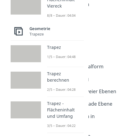
Koordinatenform
Viereck
Dauer: 03:02
8/8 – Dauer: 04:04
Parameterform
Dauer: 03:31
Normalenvektor
Geometrie
Trapeze
Dauer: 03:18
Spurpunkte
Trapez
Dauer: 03:04
Normalenform
1/5 – Dauer: 04:48
Dauer: 02:19
Hessesche Normalform
Dauer: 04:20
Trapez
Ebenengleichung
berechnen
Dauer: 05:02
2/5 – Dauer: 04:28
Schnittgerade zweier Ebenen
Dauer: 03:39
Schnittpunkt Gerade Ebene
Trapez -
Flächeninhalt
Dauer: 04:33
Koordinatenform in
und Umfang
Parameterform
3/5 – Dauer: 04:22
Dauer: 03:15
Parameterform in