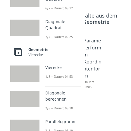
6/7 – Dauer: 03:12
Beliebte Inhalte aus dem
Bereich
Geometrie
Diagonale
Quadrat
7/7 – Dauer: 02:25
Schnitt
Koordin
Parame
punkt
atenfor
terform
Geometrie
Gerade
m in
in
Vierecke
Ebene
Parame
Koordin
Vierecke
Dauer:
terform
atenfor
04:33
Dauer:
m
1/8 – Dauer: 04:53
03:15
Dauer:
03:06
Diagonale
berechnen
2/8 – Dauer: 03:18
Parallelogramm
3/8 – Dauer: 03:19