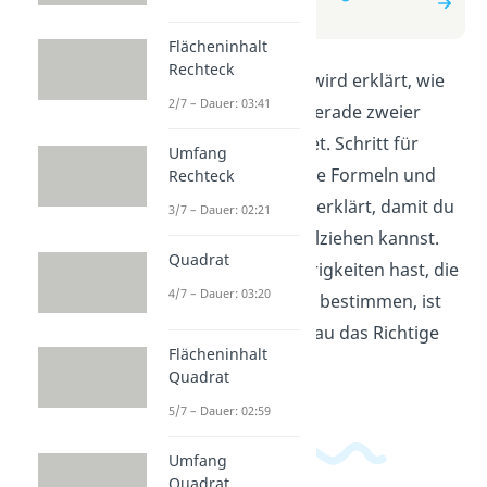
zweier Ebenen
Flächeninhalt
Rechteck
In diesem Video wird erklärt, wie
2/7 – Dauer: 03:41
man die Schnittgerade zweier
Ebenen berechnet. Schritt für
Umfang
Schritt werden die Formeln und
Rechteck
Vorgehensweise erklärt, damit du
3/7 – Dauer: 02:21
es selbst nachvollziehen kannst.
Quadrat
Wenn du Schwierigkeiten hast, die
4/7 – Dauer: 03:20
Schnittgerade zu bestimmen, ist
dieses Video genau das Richtige
Flächeninhalt
für dich!
Quadrat
5/7 – Dauer: 02:59
Umfang
Quadrat