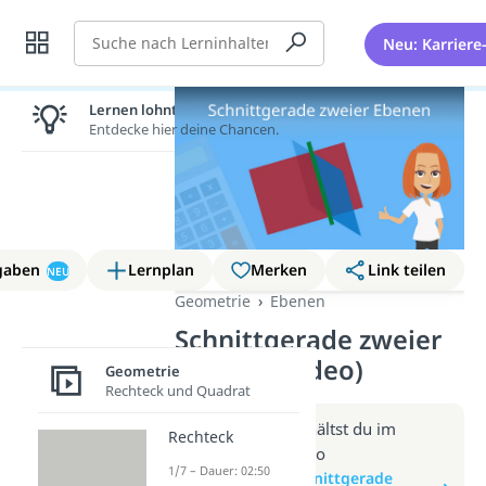
Suche
Neu: Karriere
Lernen lohnt sich!
Entdecke hier deine Chancen.
gaben
Lernplan
Merken
Link teilen
NEU
Geometrie
Ebenen
Schnittgerade zweier
Ebenen (Video)
Geometrie
Rechteck und Quadrat
Weitere Infos erhältst du im
Rechteck
Beitrag zum Video
1/7 – Dauer: 02:50
zum Beitrag: Schnittgerade