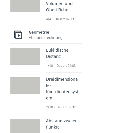
Volumen und
Oberfläche
4/4 – Dauer: 02:33
Geometrie
Abstandsrechnung
Euklidische
Distanz
1/10 – Dauer: 04:03
Dreidimensiona
les
Koordinatensyst
em
2/10 – Dauer: 03:32
Abstand zweier
Punkte