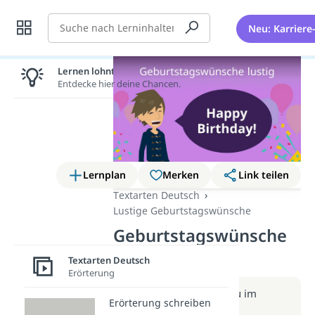
Suche
Neu: Karriere
Lernen lohnt sich!
Entdecke hier deine Chancen.
Lernplan
Merken
Link teilen
Textarten Deutsch
Lustige Geburtstagswünsche
Geburtstagswünsche
lustig (Video)
Textarten Deutsch
Erörterung
Weitere Infos erhältst du im
Erörterung schreiben
Beitrag zum Video