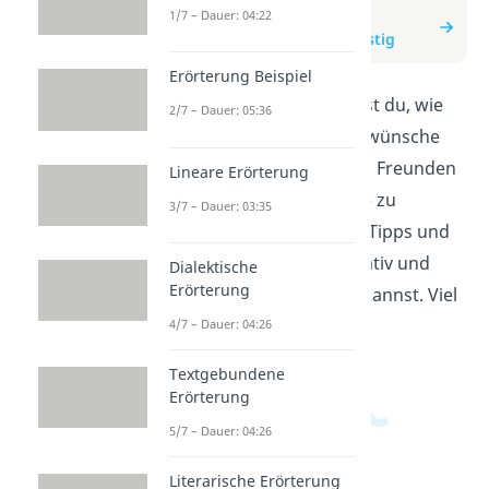
zum Beitrag:
1/7 – Dauer: 04:22
Geburtstagswünsche lustig
Erörterung Beispiel
In diesem Video erfährst du, wie
2/7 – Dauer: 05:36
du lustige Geburtstagswünsche
formulieren kannst, um Freunden
Lineare Erörterung
und Familie eine Freude zu
3/7 – Dauer: 03:35
machen. Wir geben dir Tipps und
Beispiele, damit du kreativ und
Dialektische
Erörterung
humorvoll gratulieren kannst. Viel
Spaß beim Anschauen!
4/7 – Dauer: 04:26
Textgebundene
Erörterung
5/7 – Dauer: 04:26
Literarische Erörterung