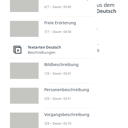
Beliebte Inhalte aus dem
6/7 – Dauer: 05:49
Bereich
Textarten Deutsch
Freie Erörterung
Sprüch
Glückw
Glückw
7/7 – Dauer: 04:58
e zum
ünsche
ünsche
1.
zum 10.
zum 16.
Textarten Deutsch
Geburts
Geburts
Geburts
Beschreibungen
tag
tag
tag
Dauer:
Dauer:
Dauer:
Bildbeschreibung
04:08
02:25
03:43
1/8 – Dauer: 03:41
Personenbeschreibung
2/8 – Dauer: 03:51
Vorgangsbeschreibung
3/8 – Dauer: 03:10