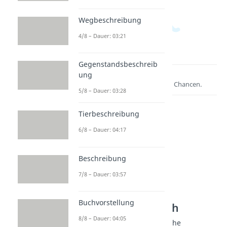
Wegbeschreibung
4/8 – Dauer: 03:21
Gegenstandsbeschreib
ung
Lernen lohnt sich!
Entdecke hier deine Chancen.
5/8 – Dauer: 03:28
Tierbeschreibung
6/8 – Dauer: 04:17
Beschreibung
7/8 – Dauer: 03:57
Weitere Inhalte:
Buchvorstellung
Textarten Deutsch
8/8 – Dauer: 04:05
Lustige Geburtstagswünsche