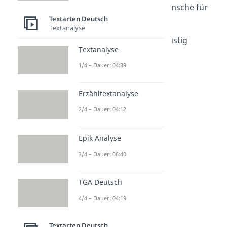
Lustige Geburtstagswünsche für
Frauen
Textarten Deutsch
Textanalyse
Dauer: 01:34
Geburtstagswünsche lustig
Textanalyse
Dauer: 02:28
1/4 – Dauer: 04:39
Erzähltextanalyse
2/4 – Dauer: 04:12
Epik Analyse
3/4 – Dauer: 06:40
TGA Deutsch
4/4 – Dauer: 04:19
Textarten Deutsch