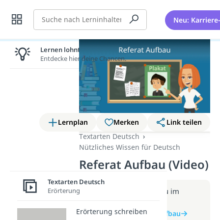
Suche
Neu: Karriere
Lernen lohnt sich!
Entdecke hier deine Chancen.
Lernplan
Merken
Link teilen
Textarten Deutsch
Nützliches Wissen für Deutsch
Referat Aufbau (Video)
Textarten Deutsch
Erörterung
Weitere Infos erhältst du im
Beitrag zum Video
Erörterung schreiben
zum Beitrag: Referat Aufbau