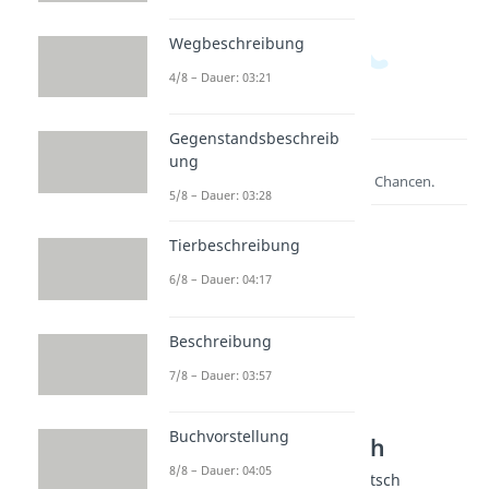
Wegbeschreibung
4/8 – Dauer: 03:21
Gegenstandsbeschreib
ung
Lernen lohnt sich!
Entdecke hier deine Chancen.
5/8 – Dauer: 03:28
Tierbeschreibung
6/8 – Dauer: 04:17
Beschreibung
7/8 – Dauer: 03:57
Weitere Inhalte:
Buchvorstellung
Textarten Deutsch
8/8 – Dauer: 04:05
Nützliches Wissen für Deutsch