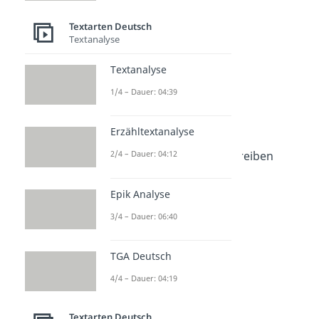
Operatoren Deutsch
Dauer: 05:18
Textarten Deutsch
Schreibplan
Textanalyse
Dauer: 04:32
Referat Aufbau
Textanalyse
Dauer: 04:35
1/4 – Dauer: 04:39
Handout Referat
Dauer: 05:24
Stichpunkte
Erzähltextanalyse
Dauer: 03:12
Materialgestütztes Schreiben
2/4 – Dauer: 04:12
Dauer: 04:21
TATTE
Epik Analyse
Dauer: 02:02
3/4 – Dauer: 06:40
TGA Deutsch
4/4 – Dauer: 04:19
Textarten Deutsch