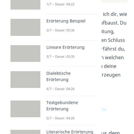
1/7 – Dauer: 04:22
In diesem Video erkläre ich dir, wie
Erörterung Beispiel
du ein Referat richtig aufbaust. Du
2/7 – Dauer: 05:36
lernst, wie du eine Einleitung,
einen Hauptteil und einen Schluss
Lineare Erörterung
gestaltest. Außerdem erfährst du,
3/7 – Dauer: 03:35
welche Informationen in welchen
Teil gehören und wie du deine
Dialektische
Zuhörer am besten überzeugen
Erörterung
kannst.
4/7 – Dauer: 04:26
Textgebundene
Erörterung
5/7 – Dauer: 04:26
Literarische Erörterung
Beliebte Inhalte aus dem