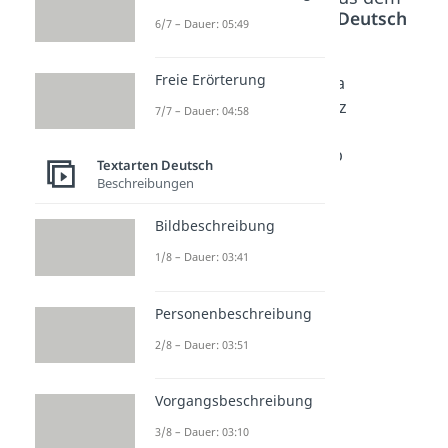
Bereich
Textarten Deutsch
6/7 – Dauer: 05:49
Freie Erörterung
Handou
Stichpu
Materia
t
nkte
lgestütz
7/7 – Dauer: 04:58
Referat
Dauer:
tes
03:12
Dauer:
Schreib
Textarten Deutsch
05:24
en
Beschreibungen
Dauer:
04:21
Bildbeschreibung
1/8 – Dauer: 03:41
Personenbeschreibung
2/8 – Dauer: 03:51
Vorgangsbeschreibung
3/8 – Dauer: 03:10