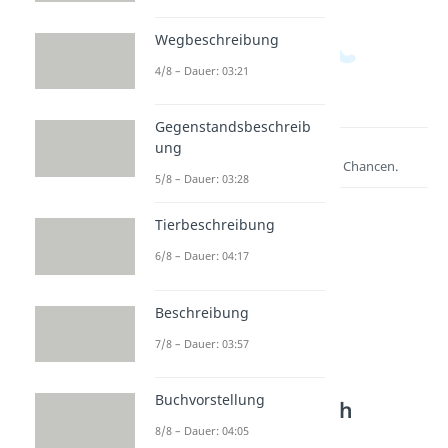
Wegbeschreibung
4/8 – Dauer: 03:21
Gegenstandsbeschreib
ung
Lernen lohnt sich!
Entdecke hier deine Chancen.
5/8 – Dauer: 03:28
Tierbeschreibung
6/8 – Dauer: 04:17
Beschreibung
7/8 – Dauer: 03:57
Weitere Inhalte:
Buchvorstellung
Textarten Deutsch
8/8 – Dauer: 04:05
Berichte schreiben