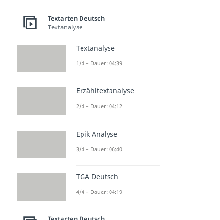
Bericht
Dauer: 03:11
Textarten Deutsch
Bericht schreiben
Textanalyse
Dauer: 03:34
Unfallbericht schreiben
Textanalyse
Dauer: 03:27
1/4 – Dauer: 04:39
W-Fragen
Dauer: 02:10
Erfahrungsberichte
Erzähltextanalyse
Dauer: 04:36
2/4 – Dauer: 04:12
Epik Analyse
3/4 – Dauer: 06:40
TGA Deutsch
4/4 – Dauer: 04:19
Textarten Deutsch