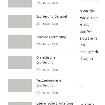
1/7 – Dauer: 04:22
In diesem Video erklären wir dir,
Erörterung Beispiel
was W-Fragen sind und wie du sie
2/7 – Dauer: 05:36
richtig anwendest. Du lernst,
welche Fragewörter zu den W-
Lineare Erörterung
Fragen gehören und wie du sie in
3/7 – Dauer: 03:35
verschiedenen Situationen
einsetzen kannst. Verstehe, wie du
Dialektische
Informationen gezielt erfragen
Erörterung
kannst!
4/7 – Dauer: 04:26
Textgebundene
Erörterung
5/7 – Dauer: 04:26
Literarische Erörterung
Beliebte Inhalte aus dem