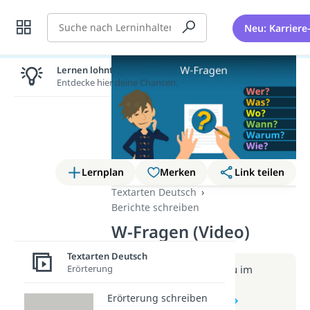
Suche
Neu: Karriere
Lernen lohnt sich!
Entdecke hier deine Chancen.
Lernplan
Merken
Link teilen
Textarten Deutsch
Berichte schreiben
W-Fragen (Video)
Textarten Deutsch
Erörterung
Weitere Infos erhältst du im
Beitrag zum Video
Erörterung schreiben
zum Beitrag: W-Fragen