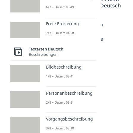
Bereich
Textarten Deutsch
6/7 – Dauer: 05:49
Freie Erörterung
Erfahru
Karikat
Werbun
ngsberi
ur
g
7/7 – Dauer: 04:58
chte
analysie
analysie
Dauer:
ren
ren
Textarten Deutsch
04:36
Dauer:
Dauer:
Beschreibungen
04:26
05:00
Bildbeschreibung
1/8 – Dauer: 03:41
Personenbeschreibung
2/8 – Dauer: 03:51
Vorgangsbeschreibung
3/8 – Dauer: 03:10