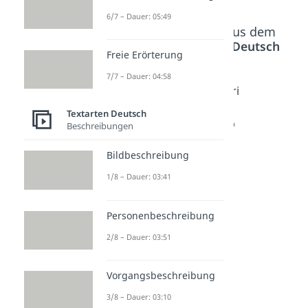
6/7 – Dauer: 05:49
Beliebte Inhalte aus dem
Bereich
Textarten Deutsch
Freie Erörterung
7/7 – Dauer: 04:58
Aufbau
Reporta
Leserbri
einer
ge
ef
Textarten Deutsch
Zeitung
schreib
schreib
Beschreibungen
Dauer:
en
en
03:18
Bildbeschreibung
Dauer:
Dauer:
04:11
04:14
1/8 – Dauer: 03:41
Personenbeschreibung
2/8 – Dauer: 03:51
Vorgangsbeschreibung
3/8 – Dauer: 03:10