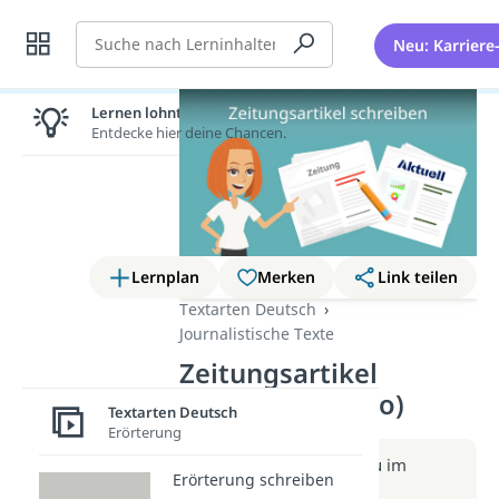
Suche
Neu: Karriere
Lernen lohnt sich!
Entdecke hier deine Chancen.
Lernplan
Merken
Link teilen
Textarten Deutsch
Journalistische Texte
Zeitungsartikel
schreiben (Video)
Textarten Deutsch
Erörterung
Weitere Infos erhältst du im
Erörterung schreiben
Beitrag zum Video