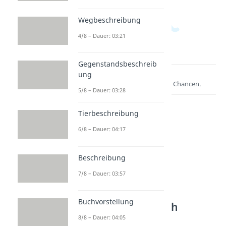
Wegbeschreibung
4/8 – Dauer: 03:21
Gegenstandsbeschreib
ung
Lernen lohnt sich!
Entdecke hier deine Chancen.
5/8 – Dauer: 03:28
Tierbeschreibung
6/8 – Dauer: 04:17
Beschreibung
7/8 – Dauer: 03:57
Weitere Inhalte:
Buchvorstellung
Textarten Deutsch
8/8 – Dauer: 04:05
Journalistische Texte