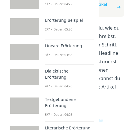
zum Beitrag: Zeitungsartikel
1/7 – Dauer: 04:22
schreiben
Erörterung Beispiel
In diesem Video lernst du, wie du
2/7 – Dauer: 05:36
einen Zeitungsartikel schreibst.
Wir zeigen dir Schritt für Schritt,
Lineare Erörterung
wie du eine spannende Headline
3/7 – Dauer: 03:35
wählst, den Artikel strukturierst
und wichtige Informationen
Dialektische
Erörterung
prägnant darstellst. So kannst du
zukünftig professionelle Artikel
4/7 – Dauer: 04:26
verfassen!
Textgebundene
Erörterung
5/7 – Dauer: 04:26
Literarische Erörterung