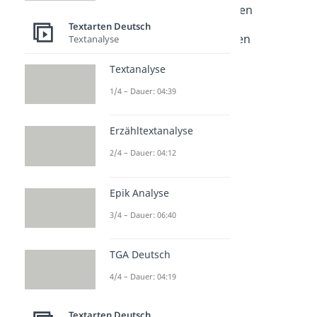
Journalistische Textsorten
Dauer: 04:10
Textarten Deutsch
Zeitungsartikel schreiben
Textanalyse
Dauer: 03:40
Aufbau einer Zeitung
Textanalyse
Dauer: 03:18
1/4 – Dauer: 04:39
Reportage schreiben
Dauer: 04:11
Leserbrief schreiben
Erzähltextanalyse
Dauer: 04:14
Glosse
2/4 – Dauer: 04:12
Dauer: 03:12
Interview schreiben
Epik Analyse
Dauer: 05:31
3/4 – Dauer: 06:40
TGA Deutsch
4/4 – Dauer: 04:19
Textarten Deutsch