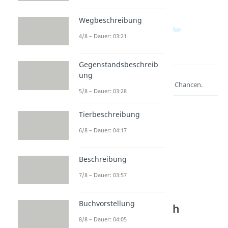
Wegbeschreibung
4/8 – Dauer: 03:21
Gegenstandsbeschreib
ung
Lernen lohnt sich!
Entdecke hier deine Chancen.
5/8 – Dauer: 03:28
Tierbeschreibung
6/8 – Dauer: 04:17
Beschreibung
7/8 – Dauer: 03:57
Weitere Inhalte:
Buchvorstellung
Textarten Deutsch
8/8 – Dauer: 04:05
Sachliche Texte schreiben