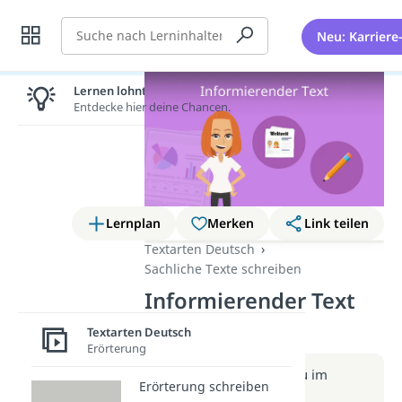
Suche
Neu: Karriere
Lernen lohnt sich!
Entdecke hier deine Chancen.
Lernplan
Merken
Link teilen
Textarten Deutsch
Sachliche Texte schreiben
Informierender Text
(Video)
Textarten Deutsch
Erörterung
Weitere Infos erhältst du im
Erörterung schreiben
Beitrag zum Video