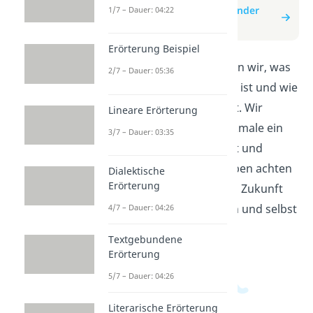
zum Beitrag: Informierender
1/7 – Dauer: 04:22
Text
Erörterung Beispiel
In diesem Video erklären wir, was
2/7 – Dauer: 05:36
ein informierender Text ist und wie
du ihn erkennen kannst. Wir
Lineare Erörterung
zeigen dir, welche Merkmale ein
3/7 – Dauer: 03:35
informierender Text hat und
worauf du beim Schreiben achten
Dialektische
Erörterung
solltest. So kannst du in Zukunft
leichter Texte verstehen und selbst
4/7 – Dauer: 04:26
verfassen.
Textgebundene
Erörterung
5/7 – Dauer: 04:26
Literarische Erörterung