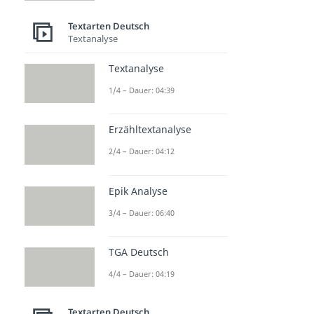
Informierender Text
Dauer: 05:12
Textarten Deutsch
Protokoll schreiben
Textanalyse
Dauer: 04:49
Aufsatz schreiben
Textanalyse
Dauer: 03:20
1/4 – Dauer: 04:39
Erzähltextanalyse
2/4 – Dauer: 04:12
Epik Analyse
3/4 – Dauer: 06:40
TGA Deutsch
4/4 – Dauer: 04:19
Textarten Deutsch