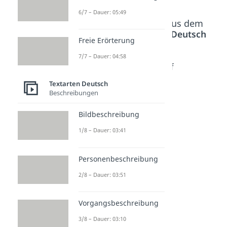
6/7 – Dauer: 05:49
Beliebte Inhalte aus dem
Bereich
Textarten Deutsch
Freie Erörterung
7/7 – Dauer: 04:58
Protoko
Aufsatz
Satzanf
ll
schreib
änge
Textarten Deutsch
schreib
en
Dauer:
Beschreibungen
04:53
en
Dauer:
03:20
Bildbeschreibung
Dauer:
04:49
1/8 – Dauer: 03:41
Personenbeschreibung
2/8 – Dauer: 03:51
Vorgangsbeschreibung
3/8 – Dauer: 03:10