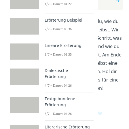
schreiben
1/7 – Dauer: 04:22
Erörterung Beispiel
In diesem Video lernst du, wie du
eine Interpretation schreibst. Wir
2/7 – Dauer: 05:36
erklären dir Schritt für Schritt, was
Lineare Erörterung
eine Interpretation ist und wie du
sie strukturiert aufbaust. Am Ende
3/7 – Dauer: 03:35
des Videos kannst du selbst eine
Dialektische
Interpretation verfassen. Hol dir
Erörterung
jetzt die Tipps und Tricks für eine
4/7 – Dauer: 04:26
gelungene Interpretation!
Textgebundene
Erörterung
5/7 – Dauer: 04:26
Literarische Erörterung