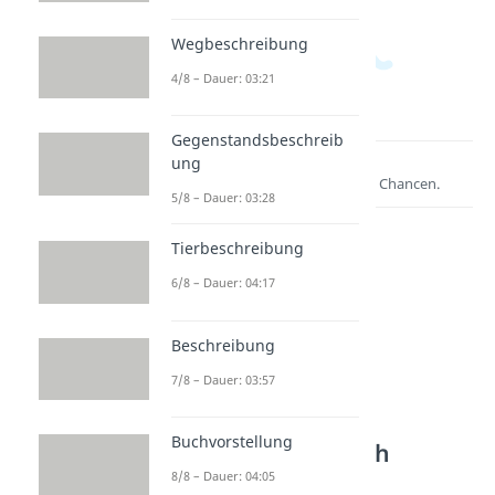
Wegbeschreibung
4/8 – Dauer: 03:21
Gegenstandsbeschreib
ung
Lernen lohnt sich!
Entdecke hier deine Chancen.
5/8 – Dauer: 03:28
Tierbeschreibung
6/8 – Dauer: 04:17
Beschreibung
7/8 – Dauer: 03:57
Weitere Inhalte:
Buchvorstellung
Textarten Deutsch
8/8 – Dauer: 04:05
Interpretation