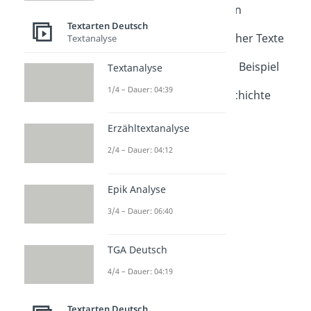
Interpretation schreiben
Dauer: 05:15
Textarten Deutsch
Interpretation literarischer Texte
Textanalyse
Dauer: 04:45
Parabel Interpretation - Beispiel
Textanalyse
Dauer: 04:48
1/4 – Dauer: 04:39
Interpretation Kurzgeschichte
Dauer: 05:05
Erzähltextanalyse
2/4 – Dauer: 04:12
Epik Analyse
3/4 – Dauer: 06:40
TGA Deutsch
4/4 – Dauer: 04:19
Textarten Deutsch