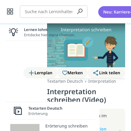
Suche
Neu: Karriere
Lernen lohnt sich!
Entdecke hier deine Chancen.
Lernplan
Merken
Link teilen
Textarten Deutsch
Interpretation
Interpretation
schreiben (Video)
Textarten Deutsch
Erörterung
Weitere Infos erhältst du im
Beitrag zum Video
Erörterung schreiben
zum Beitrag: Interpretation