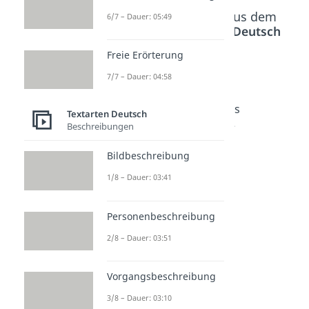
Beliebte Inhalte aus dem
6/7 – Dauer: 05:49
Bereich
Textarten Deutsch
Freie Erörterung
Interpr
Parabel
Interpr
7/7 – Dauer: 04:58
etation
Interpr
etation
literaris
etation
Kurzges
Textarten Deutsch
cher
-
chichte
Beschreibungen
Texte
Beispiel
Dauer:
05:05
Bildbeschreibung
Dauer:
Dauer:
04:45
04:48
1/8 – Dauer: 03:41
Personenbeschreibung
2/8 – Dauer: 03:51
Vorgangsbeschreibung
3/8 – Dauer: 03:10