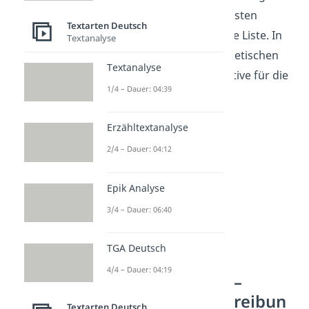
findest du in unserer ersten
Textarten Deutsch
beschreibende Adjektive Liste. In
Textanalyse
unserer zweiten alphabetischen
Textanalyse
Liste stehen gute Adjektive für die
1/4 – Dauer: 04:39
Charakterisierung.
Erzähltextanalyse
2/4 – Dauer: 04:12
Epik Analyse
3/4 – Dauer: 06:40
TGA Deutsch
Beschreibende
4/4 – Dauer: 04:19
Adjektive Liste –
Personenbeschreibun
Textarten Deutsch