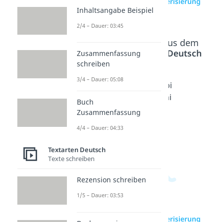
zur Videoseite: Charakterisierung
Inhaltsangabe Beispiel
schreiben
2/4 – Dauer: 03:45
Beliebte Inhalte aus dem
Bereich
Textarten Deutsch
Zusammenfassung
schreiben
3/4 – Dauer: 05:08
Charakt
Figuren
Rollenbi
erisieru
konstell
ographi
Buch
ng -
ation
e
Zusammenfassung
Beispiel
Dauer:
Dauer:
4/4 – Dauer: 04:33
04:37
04:44
Dauer:
04:24
Textarten Deutsch
Texte schreiben
Rezension schreiben
1/5 – Dauer: 03:53
zur Videoseite: Charakterisierung