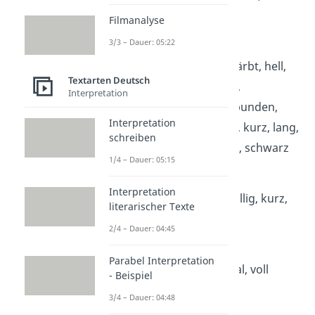
schmal, schön, tief
Filmanalyse
3/3 – Dauer: 05:22
Haare:
blond, braun, bunt, gefärbt, hell,
Textarten Deutsch
hellblond, dicht, dunkel,
Interpretation
dunkelblond, dünn, gebunden,
Interpretation
gesträhnt, gestylt, glatt, kurz, lang,
schreiben
lockig, rot, schulterlang, schwarz
1/4 – Dauer: 05:15
Nase:
Interpretation
gerade, groß, klein, knollig, kurz,
literarischer Texte
lang, stupsig
2/4 – Dauer: 04:45
Mund:
Parabel Interpretation
breit, groß, klein, schmal, voll
- Beispiel
3/4 – Dauer: 04:48
Ohren: