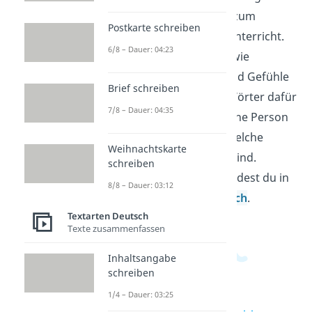
lebendig und gehören zum
Postkarte schreiben
Schreiben im Deutschunterricht.
6/8 – Dauer: 04:23
Du ordnest Merkmale wie
Aussehen, Verhalten und Gefühle
Brief schreiben
und wählst passende Wörter dafür
7/8 – Dauer: 04:35
aus. So wird klar, wie eine Person
auf andere wirkt und welche
Weihnachtskarte
Eigenschaften wichtig sind.
schreiben
Weitere Videos dazu findest du in
8/8 – Dauer: 03:12
unserem
Deutschbereich
.
Textarten Deutsch
Texte zusammenfassen
Inhaltsangabe
schreiben
1/4 – Dauer: 03:25