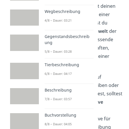
also nur das, was du mit deinen
Wegbeschreibung
Augen sehen kannst. In einer
4/8 – Dauer: 03:21
Charakterisierung
gehst du
zusätzlich auf die
Innenwelt
der
Gegenstandsbeschreib
Person ein. Du nutzt passende
ung
Adjektive, um Eigenschaften,
5/8 – Dauer: 03:28
Gedanken und Gefühle einer
Person darzustellen.
Tierbeschreibung
6/8 – Dauer: 04:17
Wenn du eine Person auf
freundliche Art beschreiben oder
Beschreibung
charakterisieren möchtest, solltest
7/8 – Dauer: 03:57
du ausschließlich
positive
Adjektive
nutzen. Viele
Buchvorstellung
aussagekräftige Adjektive für
8/8 – Dauer: 04:05
deine Personenbeschreibung