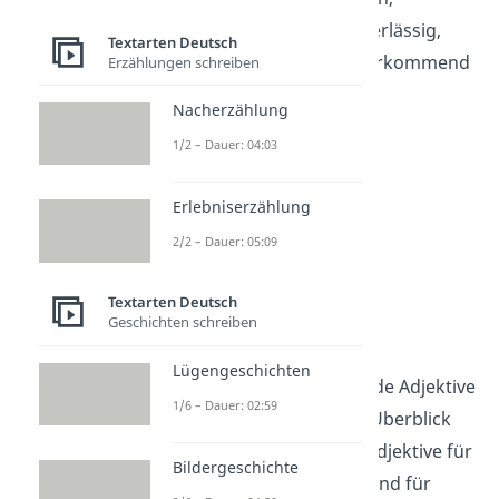
zurückhaltend, zuverlässig,
Textarten Deutsch
zuversichtlich, zuvorkommend
Erzählungen schreiben
Nacherzählung
1/2 – Dauer: 04:03
Erlebniserzählung
2/2 – Dauer: 05:09
Textarten Deutsch
Geschichten schreiben
Attribute
Lügengeschichten
Mit dieser Beschreibende Adjektive
1/6 – Dauer: 02:59
Liste hast du dir einen Überblick
über aussagekräftige Adjektive für
Bildergeschichte
die Charakterisierung und für