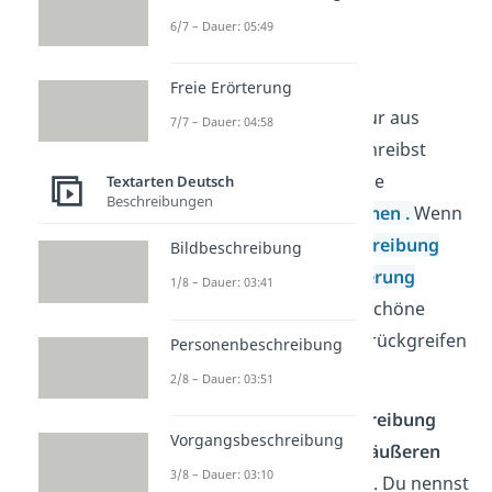
Was sind
beschreibende
6/7 – Dauer: 05:49
Adjektive?
Freie Erörterung
Adjektive
sind von Natur aus
7/7 – Dauer: 04:58
beschreibend. Du beschreibst
damit nämlich immer die
Textarten Deutsch
Beschreibungen
Eigenschaften von
Nomen
.
Wenn
du eine
Personenbeschreibung
Bildbeschreibung
oder eine
Charakterisierung
1/8 – Dauer: 03:41
schreibst, gibt es viele schöne
Adjektive, auf die du zurückgreifen
Personenbeschreibung
kannst.
2/8 – Dauer: 03:51
Bei der
Personenbeschreibung
Vorgangsbeschreibung
beschreibst du nur die
äußeren
3/8 – Dauer: 03:10
Merkmale
einer Person. Du nennst