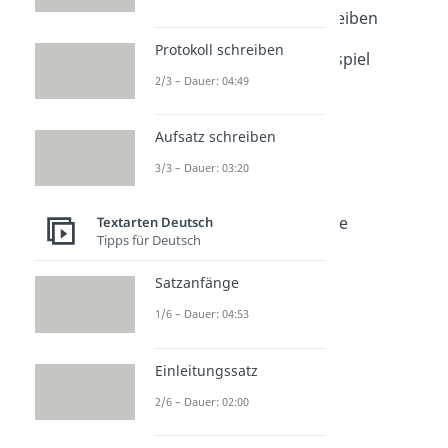
Charakterisierung schreiben
Dauer: 04:15
Protokoll schreiben
Charakterisierung - Beispiel
Dauer: 04:24
2/3 – Dauer: 04:49
Figurenkonstellation
Dauer: 04:37
Aufsatz schreiben
Rollenbiographie
Dauer: 04:44
3/3 – Dauer: 03:20
Dialoganalyse
Dauer: 04:36
Kommunikationsanalyse
Textarten Deutsch
Tipps für Deutsch
Dauer: 05:05
Satzanfänge
1/6 – Dauer: 04:53
Einleitungssatz
2/6 – Dauer: 02:00