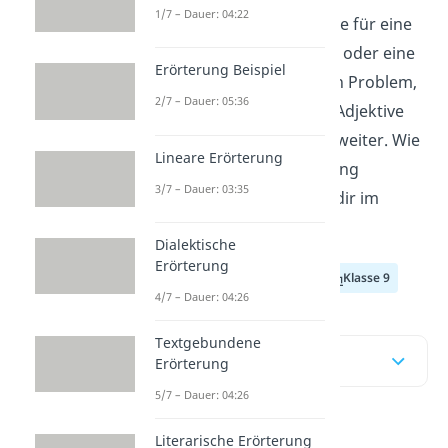
1/7 – Dauer: 04:22
Du suchst gute Adjektive für eine
Personenbeschreibung oder eine
Erörterung Beispiel
Charakterisierung? Kein Problem,
2/7 – Dauer: 05:36
unsere Beschreibende Adjektive
Liste hilft dir bestimmt weiter. Wie
Lineare Erörterung
du eine Charakterisierung
3/7 – Dauer: 03:35
schreibst, erklären wir dir im
Video.
Dialektische
Erörterung
Klasse 7
Klasse 8
Klasse 9
4/7 – Dauer: 04:26
Textgebundene
Inhaltsübersicht
Erörterung
5/7 – Dauer: 04:26
Literarische Erörterung