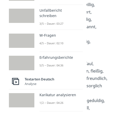
eifersüchtig, eigenwillig,
Unfallbericht
eingebildet, engagiert,
schreiben
entscheidungsfreudig,
3/5 – Dauer: 03:27
entschlossen, entspannt,
erfolgreich,
W-Fragen
experimentierfreudig,
4/5 – Dauer: 02:10
extrovertiert
Erfahrungsberichte
F:
fair, fantasievoll, faul,
5/5 – Dauer: 04:36
fehlerhaft, feige, fein, fleißig,
flexibel, flink, frech, freundlich,
Textarten Deutsch
Analyse
fröhlich, fromm, fürsorglich
Karikatur analysieren
G:
garstig, gebildet, geduldig,
1/2 – Dauer: 04:26
gefährlich, gefühlvoll,