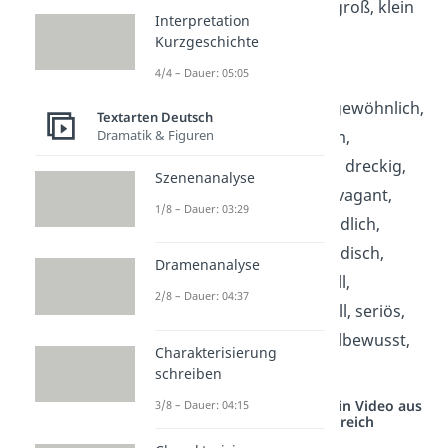
abstehend, anliegend, groß, klein
Interpretation
Kurzgeschichte
Kleidung:
4/4 – Dauer: 05:05
auffallend, altmodisch,
ausdrucksstark, außergewöhnlich,
Textarten Deutsch
Dramatik & Figuren
beneidenswert, bequem,
bezaubernd, bunt, cool, dreckig,
Szenenanalyse
eintönig, elegant, extravagant,
1/8 – Dauer: 03:29
gepflegt, hübsch, jugendlich,
langweilig, modern, modisch,
Dramenanalyse
ordentlich, professionell,
2/8 – Dauer: 04:37
schmutzig, schön, schrill, seriös,
sportlich, spottbillig, stilbewusst,
Charakterisierung
teuer
schreiben
Studyflix vernetzt: Hier ein Video aus
3/8 – Dauer: 04:15
einem anderen Bereich