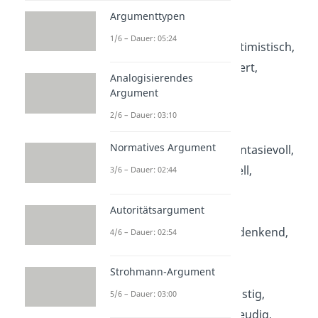
Argumenttypen
O:
oberflächlich,
1/6 – Dauer: 05:24
opportunistisch, optimistisch,
ordentlich, organisiert,
Analogisierendes
orientierungslos
Argument
2/6 – Dauer: 03:10
P:
pessimistisch,
Normatives Argument
pflichtbewusst, phantasievoll,
planlos, professionell,
3/6 – Dauer: 02:44
pünktlich
Autoritätsargument
Q:
qualifiziert, querdenkend,
4/6 – Dauer: 02:54
quirlig
Strohmann-Argument
R:
realistisch, redelustig,
5/6 – Dauer: 03:00
respektvoll, risikofreudig,