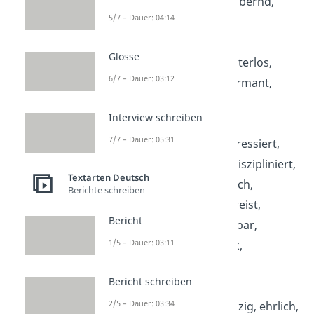
betrügerisch, bezaubernd,
5/7 – Dauer: 04:14
böse, brav
Glosse
C:
chaotisch, charakterlos,
6/7 – Dauer: 03:12
charakterstark, charmant,
clever
Interview schreiben
7/7 – Dauer: 05:31
D:
dankbar, desinteressiert,
dickköpfig, direkt, diszipliniert,
Textarten Deutsch
dominant, dramatisch,
Berichte schreiben
draufgängerisch, dreist,
Bericht
dumm, durchschaubar,
1/5 – Dauer: 03:11
durchsetzungsstark,
dynamisch
Bericht schreiben
2/5 – Dauer: 03:34
E:
egoistisch, ehrgeizig, ehrlich,