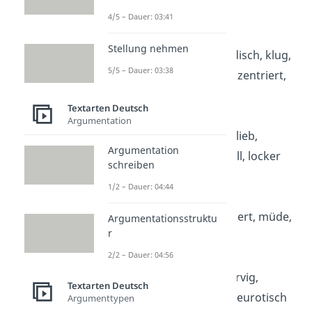
introvertiert
4/5 – Dauer: 03:41
Stellung nehmen
K:
kämpferisch, kindisch, klug,
5/5 – Dauer: 03:38
kontaktfreudig, konzentriert,
kreativ
Textarten Deutsch
Argumentation
L:
lebensfroh, leise, lieb,
Argumentation
liebenswert, liebevoll, locker
schreiben
1/2 – Dauer: 04:44
M:
menschenscheu,
misstrauisch, motiviert, müde,
Argumentationsstruktu
r
musikalisch, mutig
2/2 – Dauer: 04:56
N:
nachdenklich, nervig,
Textarten Deutsch
nervös, neugierig, neurotisch
Argumenttypen