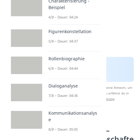
Charakterisierung -
Beispiel
4/8 – Dauer: 04:24
Figurenkonstellation
5/8 – Dauer: 04:37
Rollenbiographie
6/8 – Dauer: 04:44
Dialoganalyse
Nach Beantwortung speichern wir deine Antwort, um
Studyflix zu verbessern. Mehr dazu erfährst du in
7/8 – Dauer: 04:36
unserer
Datenschutzerklärung
.
Kommunikationsanalys
Beschreibende
e
Adjektive Liste –
8/8 – Dauer: 05:05
Charaktereigenschafte