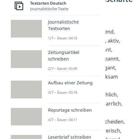
Textarten Deutsch
n
Journalistische Texte
Journalistische
A
: abenteuerlustig,
Textsorten
abgehoben, abweisend,
1/7 – Dauer: 04:10
ängstlich, aggressiv, aktiv,
ambitioniert, amüsant,
Zeitungsartikel
angeberisch, angespannt,
schreiben
anspruchsvoll, arrogant,
2/7 – Dauer: 03:40
aufgedreht, aufmerksam
Aufbau einer Zeitung
3/7 – Dauer: 03:18
B:
begeistert, bedrohlich,
beeindruckend, beharrlich,
Reportage schreiben
belastbar, beliebt,
4/7 – Dauer: 04:11
beneidenswert, bescheiden,
besorgt, besserwisserisch,
Leserbrief schreiben