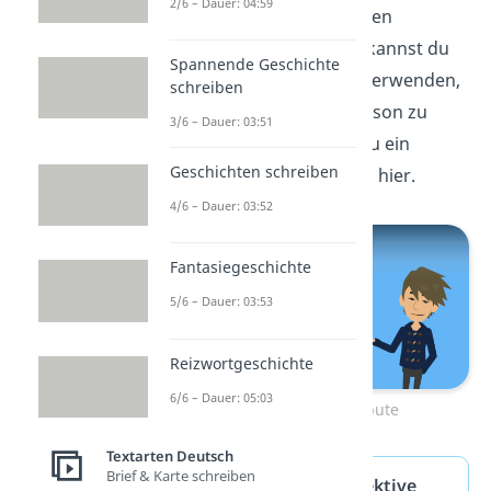
2/6 – Dauer: 04:59
Personenbeschreibungen
verschafft. Ganz leicht kannst du
Spannende Geschichte
Adjektive als Attribute verwenden,
schreiben
um Merkmale einer Person zu
3/6 – Dauer: 03:51
beschreiben. Was genau ein
Geschichten schreiben
Attribut
ist, erfährst du hier.
4/6 – Dauer: 03:52
Fantasiegeschichte
5/6 – Dauer: 03:53
Reizwortgeschichte
6/6 – Dauer: 05:03
Zum Video: Attribute
Textarten Deutsch
Brief & Karte schreiben
Beschreibende Adjektive