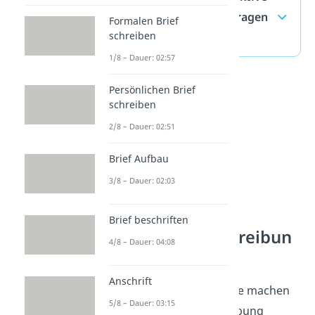
Liste — häufigste Fragen
Formalen Brief
schreiben
(ausklappen)
1/8 – Dauer: 02:57
Persönlichen Brief
schreiben
2/8 – Dauer: 02:51
Brief Aufbau
3/8 – Dauer: 02:03
Brief beschriften
Personenbeschreibun
4/8 – Dauer: 04:08
gen verstehen
Anschrift
Beschreibende Adjektive machen
5/8 – Dauer: 03:15
eine Personenbeschreibung