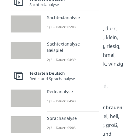
g
Sachtextanalyse
Sachtextanalyse
Körper:
1/2 – Dauer: 05:08
alt, attraktiv, dick, dünn, dürr,
feminin, fett, groß, jung, klein,
Sachtextanalyse
mager, maskulin, mollig, riesig,
Beispiel
schlank, schmächtig, schmal,
2/2 – Dauer: 04:39
schwach, sportlich, stark, winzig
Textarten Deutsch
Gesicht:
Rede- und Sprachanalyse
blass, länglich, oval, rund,
Redeanalyse
sonnengebräunt, zart
1/3 – Dauer: 04:40
Augen, Wimpern, Augenbrauen:
blau, braun, dicht, dunkel, hell,
Sprachanalyse
hervorstehend, gezupft, groß,
2/3 – Dauer: 05:03
klein, lang, leuchtend, rund,