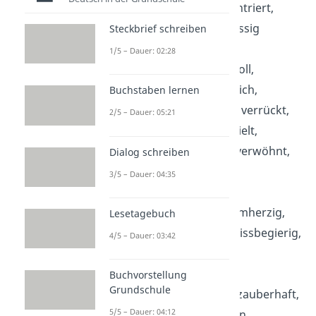
unhöflich, unkonzentriert,
unsicher, unzuverlässig
Steckbrief schreiben
1/5 – Dauer: 02:28
V:
verantwortungsvoll,
vergesslich, verlässlich,
Buchstaben lernen
verliebt, vernünftig, verrückt,
2/5 – Dauer: 05:21
verschlossen, verspielt,
vertrauenswürdig, verwöhnt,
Dialog schreiben
vielseitig
3/5 – Dauer: 04:35
W:
wahnsinnig, warmherzig,
Lesetagebuch
wild, willensstark, wissbegierig,
4/5 – Dauer: 03:42
witzig, wundervoll
Buchvorstellung
Grundschule
Z:
zärtlich, zaghaft, zauberhaft,
5/5 – Dauer: 04:12
zielstrebig, zufrieden,