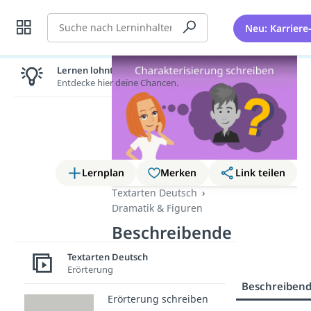
Suche
Neu: Karriere
Lernen lohnt sich!
Entdecke hier deine Chancen.
Lernplan
Merken
Link teilen
Textarten Deutsch
Dramatik & Figuren
Beschreibende
Adjektive Liste
Textarten Deutsch
Erörterung
Erklärung
Aufbau
Beschreibende
Erörterung schreiben