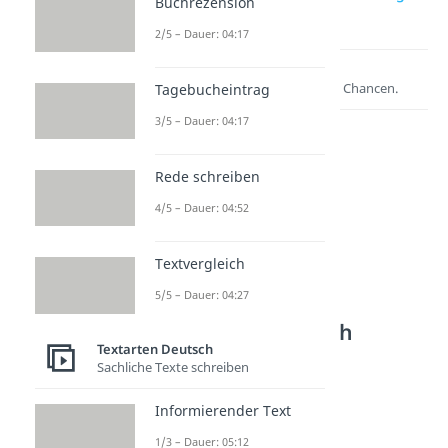
Buchrezension
schreiben
2/5 – Dauer: 04:17
Lernen lohnt sich!
Entdecke hier deine Chancen.
Tagebucheintrag
3/5 – Dauer: 04:17
Rede schreiben
4/5 – Dauer: 04:52
Textvergleich
5/5 – Dauer: 04:27
Weitere Inhalte:
Textarten Deutsch
Textarten Deutsch
Dramatik & Figuren
Sachliche Texte schreiben
Szenenanalyse
Dauer: 03:29
Informierender Text
Dramenanalyse
1/3 – Dauer: 05:12
Dauer: 04:37