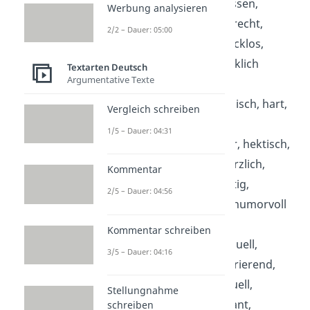
geheimnisvoll, gelassen,
Werbung analysieren
gelehrt, gemein, gerecht,
2/2 – Dauer: 05:00
geschickt, geschmacklos,
gesellig, gierig, glücklich
Textarten Deutsch
Argumentative Texte
H:
harmlos, harmonisch, hart,
Vergleich schreiben
hartnäckig, hastig,
1/5 – Dauer: 04:31
heimtückisch, heiter, hektisch,
herausfordernd, herzlich,
Kommentar
hilfsbereit, hinterlistig,
2/5 – Dauer: 04:56
hochnäsig, höflich, humorvoll
Kommentar schreiben
I:
ideenreich, individuell,
3/5 – Dauer: 04:16
inkonsequent, inspirierend,
intelligent, intellektuell,
Stellungnahme
interessiert, intolerant,
schreiben