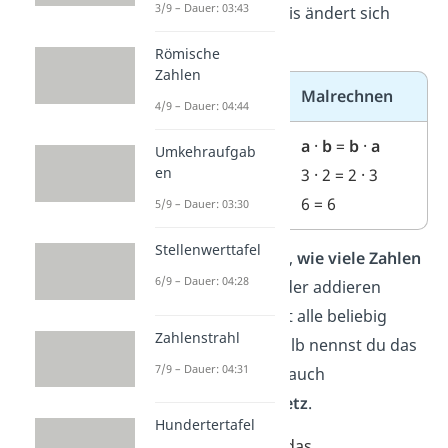
3/9 – Dauer: 03:43
kannst. Das Ergebnis ändert sich
dadurch nicht.
Römische
Zahlen
Plusrechnen
Malrechnen
4/9 – Dauer: 04:44
a
+
b
=
b
+
a
a
·
b
=
b
·
a
Umkehraufgab
en
2 + 3 = 3 + 2
3 · 2 = 2 · 3
5 = 5
6 = 6
5/9 – Dauer: 03:30
Stellenwerttafel
Es spielt keine Rolle,
wie viele Zahlen
6/9 – Dauer: 04:28
du multiplizieren oder addieren
möchtest. Du darfst alle beliebig
Zahlenstrahl
vertauschen. Deshalb nennst du das
7/9 – Dauer: 04:31
Kommutativgesetz auch
Vertauschungsgesetz
.
Hundertertafel
Wichtig:
Du darfst das