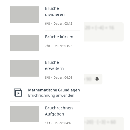
12 + (−4) + 8 = ?
Brüche
dividieren
Lösung:
6/8 – Dauer: 03:12
→ (12 + 8) + (−4) = 20 + (−4) = 16
Brüche kürzen
7/8 – Dauer: 03:25
Aufgabe 3:
5 · 9 · 2 = ?
Brüche
Lösung:
erweitern
8/8 – Dauer: 04:08
→ 5 · 2 · 9 = 10 · 9 = 90
Mathematische Grundlagen
Aufgabe 4:
Bruchrechnung anwenden
(−3) · 4 · (−5) = ?
Bruchrechnen
Lösung:
Aufgaben
→ (−5) · 4 · (−3) = (−20) · (−3) = 60
1/3 – Dauer: 04:40