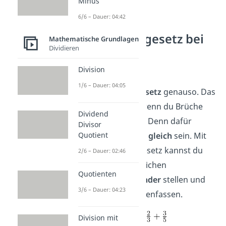
Minus
6/6 – Dauer: 04:42
Gilt das
Kommutativgesetz bei
Mathematische Grundlagen
Dividieren
Brüchen?
Division
Bei
Brüchen
gilt
1/6 – Dauer: 04:05
d
as
Kommutativgesetz
genauso
. Das
hilft dir vor allem, wenn du Brüche
Dividend
addieren möchtest. Denn dafür
Divisor
Quotient
müssen die
Nenner
gleich
sein. Mit
dem Kommutativgesetz kannst du
2/6 – Dauer: 02:46
Brüche mit dem gleichen
Quotienten
Nenner
nebeneinander
stellen und
3/6 – Dauer: 04:23
so leichter zusammenfassen.
➡️Beispiel:
Division mit