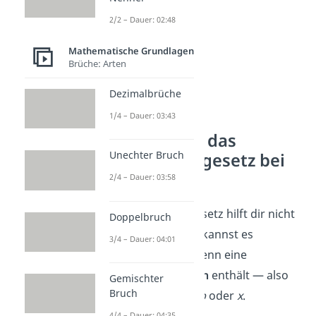
2/2 – Dauer: 02:48
Mathematische Grundlagen
Brüche: Arten
Dezimalbrüche
1/4 – Dauer: 03:43
Wie nutzt du das
Unechter Bruch
Kommutativgesetz bei
Variablen?
2/4 – Dauer: 03:58
Das Kommutativgesetz hilft dir nicht
Doppelbruch
nur mit Zahlen. Du kannst es
3/4 – Dauer: 04:01
genauso nutzen, wenn eine
Rechnung
Variablen
enthält — also
Gemischter
Bruch
Buchstaben wie
a, b
oder
x
.
4/4 – Dauer: 04:35