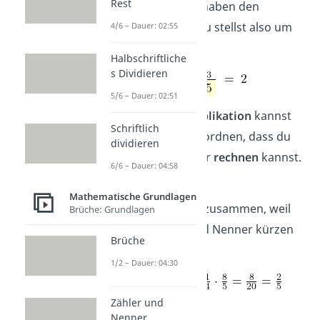
Rest
Jeweils zwei Paare haben den
gleichen Nenner. Du stellst also um
4/6 – Dauer: 02:55
und rechnest dann:
Halbschriftliche
s Dividieren
5/6 – Dauer: 02:51
Auch bei der
Multiplikation
kannst
Schriftlich
du Faktoren so umordnen, dass du
dividieren
leichter
kürzen
oder
rechnen
kannst.
6/6 – Dauer: 04:58
➡️Beispiel:
Mathematische Grundlagen
und
passen gut zusammen, weil
Brüche: Grundlagen
du dabei Zähler und Nenner kürzen
Brüche
kannst:
1/2 – Dauer: 04:30
Zähler und
Nenner