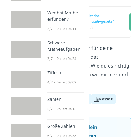
Wer hat Mathe
Was ist das
erfunden?
Kommutativgesetz?
(00:12)
2/7 – Dauer: 04:11
Schwere
Ein nützlicher Helfer für deine
Matheaufgaben
Rechenaufgaben ist das
3/7 – Dauer: 04:24
Kommutativgesetz
. Wie du es richtig
Ziffern
anwendest, erklären wir dir hier und
4/7 – Dauer: 03:09
im
Video!
Klasse 4
Klasse 5
Klasse 6
Zahlen
5/7 – Dauer: 04:12
Große Zahlen
Jetzt neu: Teste dein
Wissen mit unseren
6/7 – Dauer: 03:38