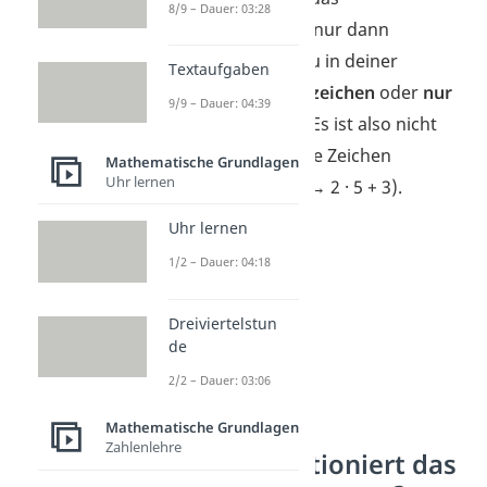
8/9 – Dauer: 03:28
Kommutativgesetz nur dann
anwenden, wenn du in deiner
Textaufgaben
Rechnung
nur Pluszeichen
oder
nur
9/9 – Dauer: 04:39
Malzeichen
siehst. Es ist also nicht
erlaubt, wenn du die
Zeichen
Mathematische Grundlagen
Uhr lernen
gemischt findest!
(→ 2 · 5 + 3).
Uhr lernen
1/2 – Dauer: 04:18
Dreiviertelstun
de
2/2 – Dauer: 03:06
Mathematische Grundlagen
Zahlenlehre
Warum funktioniert das