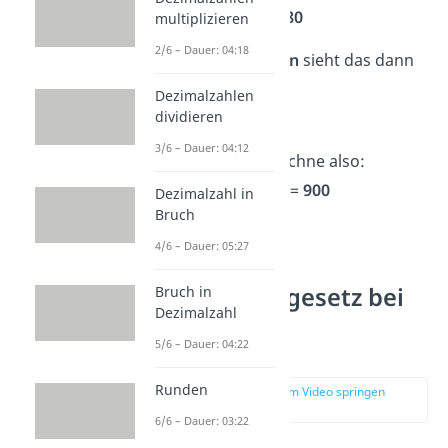
→
5 · 2
· 8 =
10
· 8 =
80
multiplizieren
2/6 – Dauer: 04:18
Mit
größeren Zahlen
sieht das dann
so aus:
Dezimalzahlen
dividieren
➡️Beispiel:
25 · 9 · 4
3/6 – Dauer: 04:12
4 · 25 ergibt 100. Rechne also:
→
4 · 25
· 9 =
100
· 9 =
900
Dezimalzahl in
Bruch
4/6 – Dauer: 05:27
Warum kein
Kommutativgesetz bei
Bruch in
Dezimalzahl
Division und
5/6 – Dauer: 04:22
Subtraktion?
Runden
zur Stelle im Video springen
(01:52)
6/6 – Dauer: 03:22