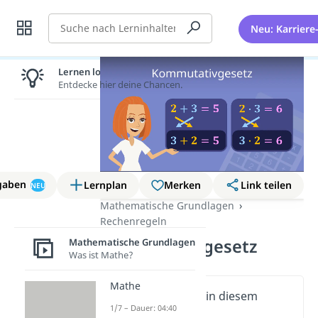
Suche
Neu: Karriere
Lernen lohnt sich!
Entdecke hier deine Chancen.
gaben
Lernplan
Merken
Link teilen
NEU
Mathematische Grundlagen
Rechenregeln
Kommutativgesetz
Mathematische Grundlagen
Was ist Mathe?
Mathe
Wichtige Inhalte in diesem
1/7 – Dauer: 04:40
Video