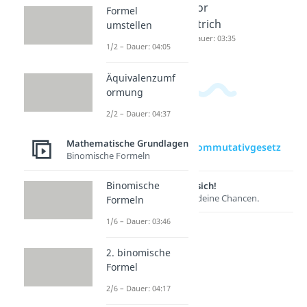
vgesetz
ivgesetz
vor
Formel
Dauer: 03:37
Dauer: 03:46
Strich
umstellen
Dauer: 03:35
1/2 – Dauer: 04:05
Äquivalenzumf
ormung
2/2 – Dauer: 04:37
Mathematische Grundlagen
zur Videoseite: Kommutativgesetz
Binomische Formeln
Binomische
Lernen lohnt sich!
Entdecke hier deine Chancen.
Formeln
1/6 – Dauer: 03:46
2. binomische
Formel
2/6 – Dauer: 04:17