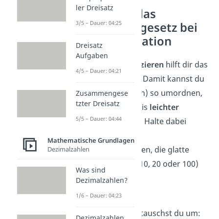
ler Dreisatz
So nutzt du das
3/5 – Dauer: 04:25
Kommutativgesetz bei
der Multiplikation
Dreisatz
Aufgaben
Auch beim
Multiplizieren
hilft dir das
4/5 – Dauer: 04:21
Kommutativgesetz. Damit kannst du
die Zahlen (Faktoren) so umordnen,
Zusammengese
tzter Dreisatz
dass du das Ergebnis
leichter
5/5 – Dauer: 04:44
ausrechnen
kannst. Halte dabei
Ausschau nach
Mathematische Grundlagen
Zahlenkombinationen, die glatte
Dezimalzahlen
Zehnerzahlen (wie 10, 20 oder 100)
Was sind
ergeben.
Dezimalzahlen?
1/6 – Dauer: 04:23
➡️Beispiel:
8 · 2 · 5
5 · 2 ergibt 10. Also tauschst du um:
Dezimalzahlen