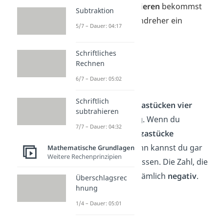
Auch beim
Subtrahieren
bekommst
Subtraktion
du bei einem Zahlendreher ein
5/7 – Dauer: 04:17
anderes Ergebnis
:
Schriftliches
➡️Beispiel
Rechnen
6 − 4 =
2
6/7 – Dauer: 05:02
4 − 6 =
−2
Schriftlich
Wenn du von
6 Pizzastücken vier
subtrahieren
isst
, bleiben
2 übrig
.
Wenn du
7/7 – Dauer: 04:32
allerdings nur
4 Pizzastücke
insgesamt hast, dann kannst du gar
Mathematische Grundlagen
Weitere Rechenprinzipien
nicht sechs davon essen. Die Zahl, die
herauskommt, ist nämlich
negativ
.
Überschlagsrec
hnung
1/4 – Dauer: 05:01