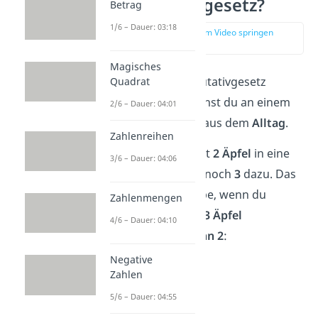
Kommutativgesetz?
Betrag
1/6 – Dauer: 03:18
zur Stelle im Video springen
(01:08)
Magisches
Warum das Kommutativgesetz
Quadrat
funktioniert, verstehst du an einem
2/6 – Dauer: 04:01
einfachen
Beispiel
aus dem
Alltag
.
Zahlenreihen
Stell dir vor, du legst
2 Äpfel
in eine
3/6 – Dauer: 04:06
Schüssel und
dann
noch
3
dazu. Das
Ergebnis ist dasselbe, wenn du
Zahlenmengen
stattdessen
zuerst 3 Äpfel
4/6 – Dauer: 04:10
hineinlegst und
dann 2
:
Negative
➡️Beispiel
Zahlen
2 + 3 = 5
5/6 – Dauer: 04:55
3 + 2 = 5