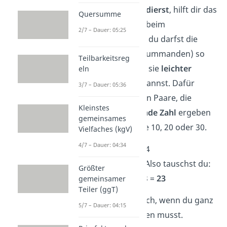
Wenn du
Zahlen addierst
, hilft dir das
Quersumme
Kommutativgesetz beim
2/7 – Dauer: 05:25
Kopfrechnen
. Denn du darfst die
einzelnen Zahlen (Summanden) so
Teilbarkeitsreg
umordnen, dass du sie
leichter
eln
zusammenzählen
kannst. Dafür
3/7 – Dauer: 05:36
suchst du am besten Paare, die
Kleinstes
zusammen eine
runde Zahl
ergeben
gemeinsames
— also eine Zahl wie 10, 20 oder 30.
Vielfaches (kgV)
4/7 – Dauer: 04:34
➡️Beispiel:
6 + 3 + 14
14 und 6 ergibt 20. Also tauschst du:
Größter
→
14 + 6
+ 3 =
20
+ 3 =
23
gemeinsamer
Teiler (ggT)
Das funktioniert auch, wenn du ganz
5/7 – Dauer: 04:15
viele Zahlen
addieren musst.