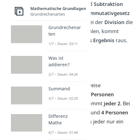
Bei der
Division
und
Subtraktion
Mathematische Grundlagen
funktioniert das
Kommutativgesetz
Grundrechenarten
nicht
.
Änderst du bei der
Division
die
Grundrechenar
Reihenfolge der Zahlen, kommt
ten
nämlich ein
anderes Ergebnis
raus.
1/7 – Dauer: 03:11
➡️Beispiel
Was ist
4 : 2 =
2
addieren?
2 : 4 =
0,5
2/7 – Dauer: 04:26
Wenn du beispielsweise
Summand
4 Pizzastücke
auf
2
Personen
3/7 – Dauer: 02:20
aufteilst, dann bekommt
jeder 2
.
Bei
nur
2 Pizzastücken
und
4 Personen
Differenz
bekommt
allerdings jeder nur ein
Mathe
halbes
Stück.
4/7 – Dauer: 01:44