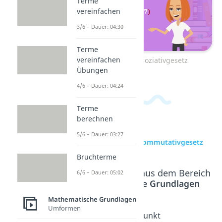
Terme
vereinfachen
3/6 – Dauer: 04:30
Terme
vereinfachen
Zum Video: Assoziativgesetz
Übungen
4/6 – Dauer: 04:24
Terme
berechnen
5/6 – Dauer: 03:27
zur Videoseite: Kommutativgesetz
Bruchterme
Beliebte Inhalte aus dem Bereich
6/6 – Dauer: 05:02
Mathematische Grundlagen
Mathematische Grundlagen
Umformen
Assoziati
Distribut
Punkt