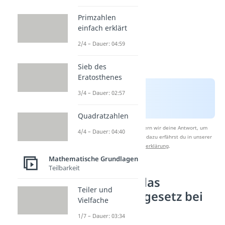
Primzahlen
einfach erklärt
2/4 – Dauer: 04:59
Sieb des
Eratosthenes
3/4 – Dauer: 02:57
Quadratzahlen
Nach Beantwortung speichern wir deine Antwort, um
4/4 – Dauer: 04:40
Studyflix zu verbessern. Mehr dazu erfährst du in unserer
Datenschutzerklärung
.
Mathematische Grundlagen
Teilbarkeit
So nutzt du das
Teiler und
Kommutativgesetz bei
Vielfache
der Addition
1/7 – Dauer: 03:34