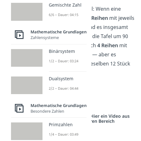
Gemischte Zahl
Ein weiteres Beispiel: Wenn eine
6/6 – Dauer: 04:15
Schokoladentafel
3 Reihen
mit jeweils
4 Stückchen
hat, sind es insgesamt
Mathematische Grundlagen
12 Stück. Drehst du die Tafel um 90
Zahlensysteme
Grad, hat sie plötzlich
4 Reihen
mit
Binärsystem
jeweils
3 Stückchen
— aber es
1/2 – Dauer: 03:24
bleiben natürlich dieselben 12 Stück
Schokolade.
Dualsystem
➡️Beispiel
2/2 – Dauer: 04:44
3 · 4 = 12
4 · 3 = 12
Mathematische Grundlagen
Besondere Zahlen
Studyflix vernetzt: Hier ein Video aus
einem anderen Bereich
Primzahlen
1/4 – Dauer: 03:49