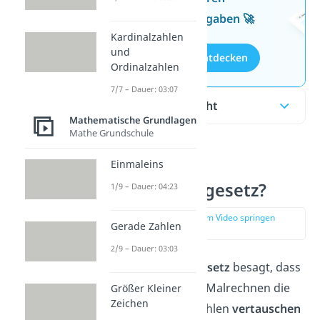
kostenlosen Aufgaben 🚀
Kardinalzahlen
und
Aufgaben entdecken
Ordinalzahlen
7/7 – Dauer: 03:07
Inhaltsübersicht
Mathematische Grundlagen
Mathe Grundschule
Einmaleins
Was ist das
Kommutativgesetz?
1/9 – Dauer: 04:23
zur Stelle im Video springen
Gerade Zahlen
(00:12)
2/9 – Dauer: 03:03
Das
Kommutativgesetz
besagt, dass
du beim Plus- oder Malrechnen
die
Größer Kleiner
Zeichen
Reihenfolge
von Zahlen
vertauschen