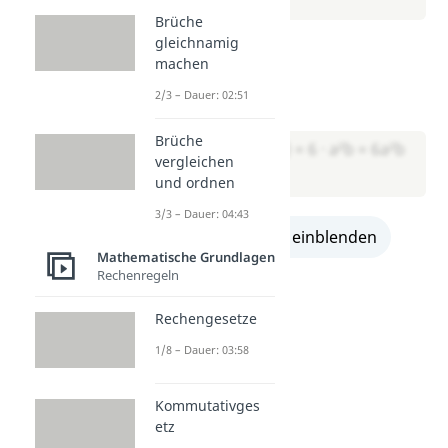
Brüche
gleichnamig
Aufgabe 5:
machen
2a · 3ab = ?
2/3 – Dauer: 02:51
Lösung:
Brüche
→ (2 · 3) · (a · a · b) = 6 · a²b = 6a²b
vergleichen
und ordnen
3/3 – Dauer: 04:43
alle Lösungen einblenden
Mathematische Grundlagen
Rechenregeln
Rechengesetze
1/8 – Dauer: 03:58
Kommutativges
etz