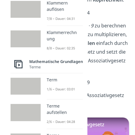
Klammern
auflösen
➡️Beispiel:
(25
· 9) · 4
7/8 – Dauer: 04:31
Anstatt mühsam
25 · 9
zu berechnen
Klammerrechn
und das dann mit
4
zu multiplizieren,
ung
tauschst
du die
Zahlen
einfach durch
8/8 – Dauer: 02:35
das Kommutativgesetz und setzt die
Klammern
mit dem Assoziativgesetz
Mathematische Grundlagen
Terme
neu
.
Term
➡️Beispiel:
(25
· 4) · 9
1/6 – Dauer: 03:01
Alles Wichtige zum Assoziativgesetz
erfährst du
hier!
Terme
aufstellen
2/6 – Dauer: 04:28