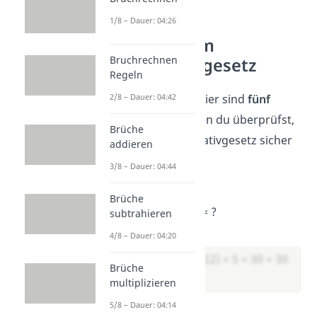
1/8 – Dauer: 04:26
Übungen zum
Bruchrechnen
Kommutativgesetz
Regeln
2/8 – Dauer: 04:42
Jetzt bist du dran. Hier sind
fünf
Aufgaben
, mit denen du überprüfst,
Brüche
ob du das Kommutativgesetz sicher
addieren
anwenden kannst.
3/8 – Dauer: 04:44
Aufgabe 1:
Brüche
17
+ 8
+ 13
+ 22 + 5 = ?
subtrahieren
Lösung:
4/8 – Dauer: 04:20
→ (17 + 13) + (8 + 22) + 5 = 30 + 30
Brüche
+ 5 = 65
multiplizieren
5/8 – Dauer: 04:14
Aufgabe 2: