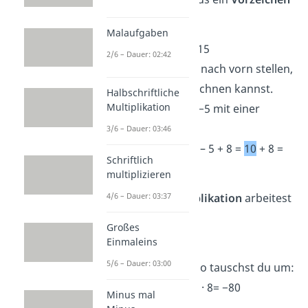
ist.
Malaufgaben
➡️Beispiel:
−5 + 8 + 15
2/6 – Dauer: 02:42
Du möchtest die 15 nach vorn stellen,
damit du leichter rechnen kannst.
Halbschriftliche
Multiplikation
Dann musst du die −5 mit einer
Klammer sichern:
3/6 – Dauer: 03:46
→
15 + (−5)
+ 8 = 15 – 5 + 8 =
10
+ 8 =
Schriftlich
18
multiplizieren
Auch bei der
Multiplikation
arbeitest
4/6 – Dauer: 03:37
du mit Klammern.
Großes
Einmaleins
➡️Beispiel:
−2 · 8 · 5
5/6 – Dauer: 03:00
−2 · 5 ergibt −10. Also tauschst du um:
→
5 · (−2)
· 8 =
(−10)
· 8= −80
Minus mal