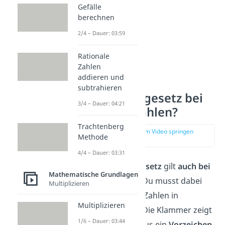
Gefälle
berechnen
2/4 – Dauer: 03:59
Rationale
Zahlen
addieren und
Gilt das
subtrahieren
Kommutativgesetz bei
3/4 – Dauer: 04:21
negativen Zahlen?
Trachtenberg
zur Stelle im Video springen
Methode
(02:39)
4/4 – Dauer: 03:31
Das
Kommutativgesetz
gilt
auch bei
Mathematische Grundlagen
negativen Zahlen
. Du musst dabei
Multiplizieren
aber die negativen Zahlen in
Multiplizieren
Klammern
setzen. Die Klammer zeigt
1/6 – Dauer: 03:44
dann, dass das Minus ein
Vorzeichen