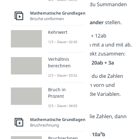
In
Summen
kannst du Summanden
mit denselben
Mathematische Grundlagen
Brüche umformen
Variablen
nebeneinander
stellen.
Kehrwert
➡️Beispiel:
3a + 8ab + 12ab
1/3 – Dauer: 02:43
Es gibt Summanden mit a und mit ab.
Also fasst du sie direkt zusammen:
Verhältnis
→ 8ab + 12ab + 3a =
20ab + 3a
berechnen
In
Produkten
stellst du die Zahlen
2/3 – Dauer: 03:52
ohne Variablen nach vorn und
Bruch in
gruppierst danach die Variablen.
Prozent
3/3 – Dauer: 04:03
➡️Beispiel:
2a · 5ab
Du ordnest zuerst die Zahlen, dann
Mathematische Grundlagen
die Variablen:
Bruchrechnung
→ (2 · 5) · (a · a · b) =
10a²b
Bruchrechnen