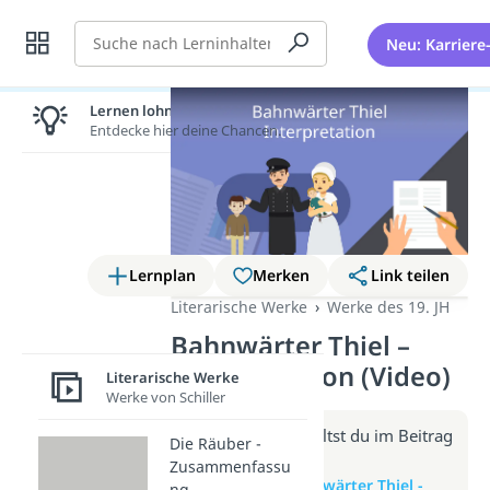
Suche
Neu: Karriere
Lernen lohnt sich!
Entdecke hier deine Chancen.
Lernplan
Merken
Link teilen
Literarische Werke
Werke des 19. JH
Bahnwärter Thiel –
Interpretation (Video)
Literarische Werke
Werke von Schiller
Weitere Infos erhältst du im Beitrag
Die Räuber -
zum Video
Zusammenfassu
zum Beitrag: Bahnwärter Thiel -
ng