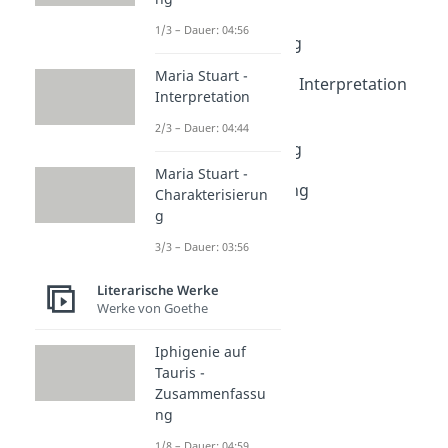
Bahnwärter Thiel -
1/3 – Dauer: 04:56
Zusammenfassung
Dauer: 04:41
Maria Stuart -
Bahnwärter Thiel - Interpretation
Interpretation
Dauer: 04:27
Die Judenbuche -
2/3 – Dauer: 04:44
Zusammenfassung
Dauer: 05:13
Maria Stuart -
Vor Sonnenaufgang
Charakterisierun
Dauer: 05:57
g
3/3 – Dauer: 03:56
Literarische Werke
Werke von Goethe
Iphigenie auf
Tauris -
Zusammenfassu
ng
1/8 – Dauer: 04:59