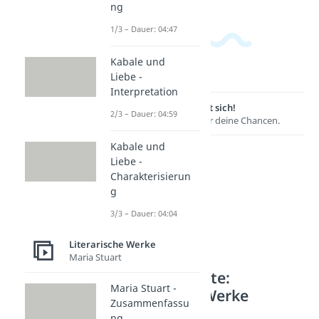
ng
1/3 – Dauer: 04:47
Kabale und
Liebe -
Interpretation
Lernen lohnt sich!
2/3 – Dauer: 04:59
Entdecke hier deine Chancen.
Kabale und
Liebe -
Charakterisierun
g
3/3 – Dauer: 04:04
Literarische Werke
Maria Stuart
Weitere Inhalte:
Maria Stuart -
Literarische Werke
Zusammenfassu
Werke des 19. JH
ng