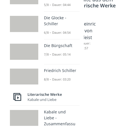
Bereich
Literarische Werke
5/8 – Dauer: 04:44
Die Glocke -
Die
Vor
Heinric
Schiller
Judenbu
Sonnen
h von
6/8 – Dauer: 04:54
che -
aufgan
Kleist
Zusam
g
Dauer:
Die Bürgschaft
03:57
menfas
Dauer:
7/8 – Dauer: 05:14
05:57
sung
Dauer:
05:13
Friedrich Schiller
8/8 – Dauer: 03:20
Literarische Werke
Kabale und Liebe
Kabale und
Liebe -
Zusammenfassu