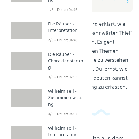
Interpretation
1/8 – Dauer: 04:45
In diesem Video wird erklärt, wie
Die Räuber -
Interpretation
man die Novelle "Bahnwärter Thiel"
2/8 – Dauer: 04:48
interpretieren kann. Es geht
darum, die wichtigen Themen,
Die Räuber -
Motive und Symbole zu verstehen
Charakterisierun
g
und zu analysieren. Du lernst, wie
du den Text richtig deuten kannst,
3/8 – Dauer: 02:53
um seine Bedeutung zu erfassen.
Wilhelm Tell -
Zusammenfassu
ng
4/8 – Dauer: 04:27
Wilhelm Tell -
Interpretation
Beliebte Inhalte aus dem