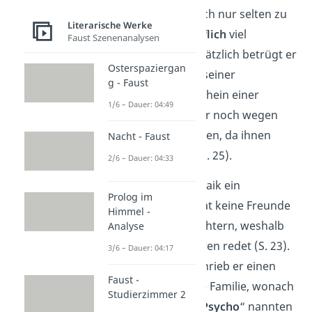
Maiks Vater ist auch nur selten zu
Literarische Werke
Hause, da er
beruflich
viel
Faust Szenenanalysen
unterwegs ist. Zusätzlich betrügt er
Osterspaziergan
Maiks Mutter mit seiner
g - Faust
Assistentin. Der Schein einer
1/6 – Dauer: 04:49
Familie besteht nur noch wegen
finanziellen Gründen, da ihnen
Nacht - Faust
Insolvenz
droht (S. 25).
2/6 – Dauer: 04:33
In der Schule ist Maik ein
Prolog im
Außenseiter
. Er hat keine Freunde
Himmel -
und ist eher schüchtern, weshalb
Analyse
er kaum mit anderen redet (S. 23).
3/6 – Dauer: 04:17
In der 6. Klasse schrieb er einen
Faust -
Aufsatz über seine Familie, wonach
Studierzimmer 2
ihn alle plötzlich „
Psycho
“ nannten