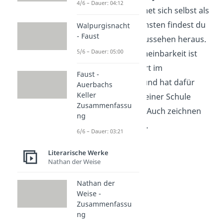
4/6 – Dauer: 04:12
(S. 21). Er bezeichnet sich selbst als
„klein“, aber ansonsten findest du
Walpurgisnacht
- Faust
nichts über sein Aussehen heraus.
5/6 – Dauer: 05:00
Trotz seiner Unscheinbarkeit ist
Maik sehr talentiert im
Faust -
Stabhochsprung
und hat dafür
Auerbachs
Keller
einen Rekord an seiner Schule
Zusammenfassu
aufgestellt (S. 36). Auch zeichnen
ng
kann er gut (S. 59).
6/6 – Dauer: 03:21
Literarische Werke
Nathan der Weise
Nathan der
Weise -
Zusammenfassu
ng