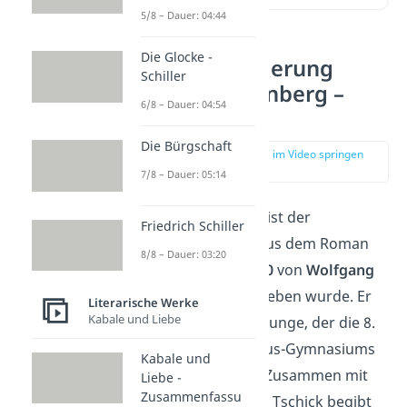
5/8 – Dauer: 04:44
Die Glocke -
Charakterisierung
Schiller
Maik Klingenberg –
6/8 – Dauer: 04:54
Übersicht
Die Bürgschaft
zur Stelle im Video springen
(00:15)
7/8 – Dauer: 05:14
Maik Klingenberg ist der
Friedrich Schiller
Hauptcharakter
aus dem Roman
8/8 – Dauer: 03:20
„
Tschick
“, der
2010
von
Wolfgang
Herrndorf
geschrieben wurde. Er
Literarische Werke
Kabale und Liebe
ist ein 14-jähriger Junge, der die 8.
Klasse des Hagecius-Gymnasiums
Kabale und
in Berlin besucht. Zusammen mit
Liebe -
Zusammenfassu
seinem Mitschüler Tschick begibt