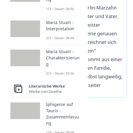
Wohnort:
Berlin-Marzahn
1/3 – Dauer: 04:56
Familie:
Mutter und Vater,
Maria Stuart -
keine Geschwister
Interpretation
Aussehen:
keine genauen
2/3 – Dauer: 04:44
Angaben, bezeichnet sich
selbst als „klein“
Maria Stuart -
Charakterisierun
Sonstiges:
kommt aus einer
g
wohlhabenden Familie,
3/3 – Dauer: 03:56
findet sich selbst langweilig,
ist ein Außenseiter
Literarische Werke
Werke von Goethe
Iphigenie auf
Tauris -
Zusammenfassu
ng
1/8 – Dauer: 04:59