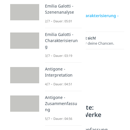
Emilia Galotti -
Szenenanalyse
zur Videoseite: Charakterisierung -
2/7 – Dauer: 05:01
Maik Klingenberg
Emilia Galotti -
Lernen lohnt sich!
Charakterisierun
Entdecke hier deine Chancen.
g
3/7 – Dauer: 03:19
Antigone -
Interpretation
4/7 – Dauer: 04:51
Antigone -
Zusammenfassu
Weitere Inhalte:
ng
Literarische Werke
5/7 – Dauer: 04:56
Tschick
Tschick - Zusammenfassung