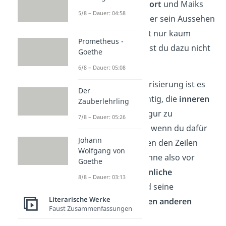
Familie
, der
Wohnort
und Maiks
5/8 – Dauer: 04:58
Schullaufbahn
. Über sein Aussehen
erfährst du im Text nur kaum
Prometheus -
etwas, daher kannst du dazu nicht
Goethe
viel schreiben.
6/8 – Dauer: 05:08
Bei einer Charakterisierung ist es
Der
aber genauso wichtig, die
inneren
Zauberlehrling
Merkmale
einer Figur zu
7/8 – Dauer: 05:26
beschreiben, auch wenn du dafür
Johann
manchmal zwischen den Zeilen
Wolfgang von
lesen musst. Erwähne also vor
Goethe
allem Maiks
persönliche
8/8 – Dauer: 03:13
Eigenschaften
und seine
Literarische Werke
Beziehungen
zu den anderen
Faust Zusammenfassungen
Charakteren
.