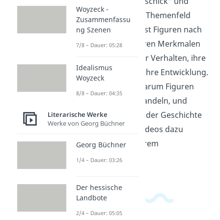
Figur im Roman „Tschick“ und
Woyzeck -
gehört damit zum Themenfeld
Zusammenfassu
Figuren. Du ordnest Figuren nach
ng Szenen
äußeren und inneren Merkmalen
7/8 – Dauer: 05:28
und schaust auf ihr Verhalten, ihre
Idealismus
Beziehungen und ihre Entwicklung.
Woyzeck
So erkennst du, warum Figuren
8/8 – Dauer: 04:35
handeln, wie sie handeln, und
welche Rolle sie in der Geschichte
Literarische Werke
Werke von Georg Büchner
spielen. Weitere Videos dazu
findest du in unserem
Georg Büchner
Deutschbereich
.
1/4 – Dauer: 03:26
Der hessische
Landbote
2/4 – Dauer: 05:05