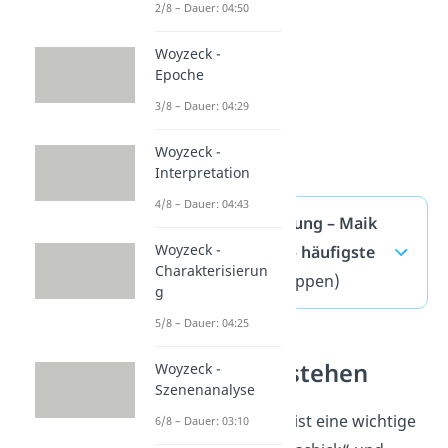
2/8 – Dauer: 04:50
Woyzeck -
Epoche
3/8 – Dauer: 04:29
Woyzeck -
Interpretation
4/8 – Dauer: 04:43
Charakterisierung – Maik
Woyzeck -
Klingenberg — häufigste
Charakterisierun
Fragen
(ausklappen)
g
5/8 – Dauer: 04:25
Figuren verstehen
Woyzeck -
Szenenanalyse
Maik Klingenberg ist eine wichtige
6/8 – Dauer: 03:10