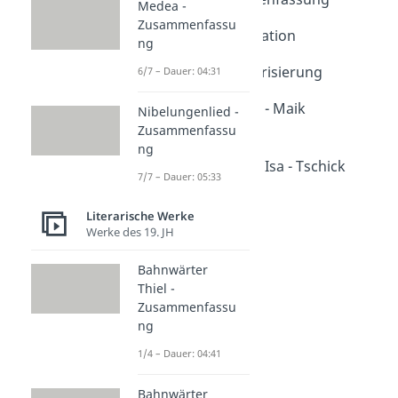
Medea -
Dauer: 04:19
Zusammenfassu
Tschick - Interpretation
ng
Dauer: 04:38
Tschick - Charakterisierung
6/7 – Dauer: 04:31
Dauer: 03:34
Charakterisierung - Maik
Nibelungenlied -
Klingenberg
Zusammenfassu
ng
Dauer: 02:40
Charakterisierung Isa - Tschick
7/7 – Dauer: 05:33
Dauer: 02:33
Literarische Werke
Werke des 19. JH
Bahnwärter
Thiel -
Zusammenfassu
ng
1/4 – Dauer: 04:41
Bahnwärter