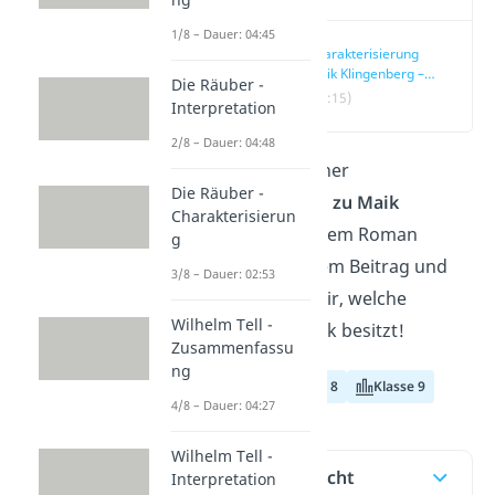
1/8 – Dauer: 04:45
Charakterisierung
Maik Klingenberg –
Die Räuber -
Übersicht
(00:15)
Interpretation
2/8 – Dauer: 04:48
Du suchst nach einer
Die Räuber -
Charakterisierung zu Maik
Charakterisierun
Klingenberg
aus dem Roman
g
„Tschick“? In diesem Beitrag und
3/8 – Dauer: 02:53
Video
zeigen wir dir, welche
Wilhelm Tell -
Eigenschaften Maik besitzt!
Zusammenfassu
ng
Klasse 7
Klasse 8
Klasse 9
4/8 – Dauer: 04:27
Wilhelm Tell -
Inhaltsübersicht
Interpretation