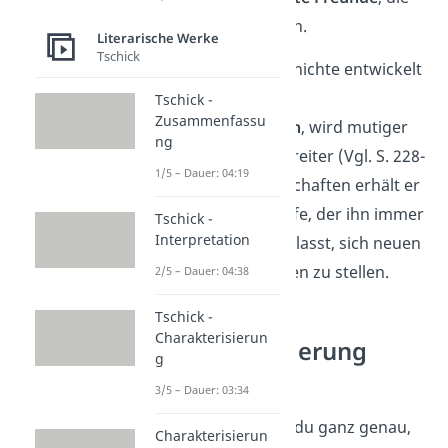
einander vertrauen.
Literarische Werke
Tschick
Im Laufe der Geschichte entwickelt
Maik ein
größeres
Tschick -
Zusammenfassu
Selbstbewusstsein
, wird mutiger
ng
und auch risikobereiter (Vgl. S. 228-
1/5 – Dauer: 04:19
230). Diese Eigenschaften erhält er
durch Tschicks Hilfe, der ihn immer
Tschick -
Interpretation
wieder dazu veranlasst, sich neuen
Herausforderungen zu stellen.
2/5 – Dauer: 04:38
Tschick -
Charakterisierun
Charakterisierung
g
Tschick
3/5 – Dauer: 03:34
Super! Jetzt weißt du ganz genau,
Charakterisierun