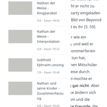
Nathan der
interessiert. Obwohl er nicht zu
Weise -
ihrer Geburtstagsparty eingeladen
Ringparabel
ist, zeichnet er ein Bild von Beyoncé
5/8 – Dauer: 04:42
für sie und schenkt es ihr (S. 59).
Nathan der
Weise -
Um sich nicht mehr wie ein
Interpretation
Verlierer
zu fühlen, und weil er
6/8 – Dauer: 05:22
sowieso über die Sommerferien
nichts Besseres zu tun hat,
Gotthold
begleitet
Maik seinen Mitschüler
Ephraim Lessing
Tschick bei einer Reise durch
7/8 – Dauer: 03:40
Deutschland. Dabei mochte er
Nathan und
Tschick am Anfang
gar nicht
. Aber
seine Kinder -
während ihrer Reise ändern sich
Zusammenfassu
ng
seine Gefühle zu ihm und die
beiden werden
gute Freunde
, die
8/8 – Dauer: 05:09