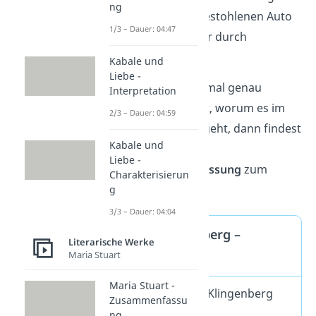
ng
er sich in einem gestohlenen Auto
1/3 – Dauer: 04:47
auf eine Reise quer durch
Deutschland.
Kabale und
Liebe -
Wenn du dir nochmal genau
Interpretation
ansehen möchtest, worum es im
2/3 – Dauer: 04:59
Roman „Tschick“ geht, dann findest
Kabale und
du
hier
Liebe -
eine
Zusammenfassung
zum
Charakterisierun
Inhalt.
g
3/3 – Dauer: 04:04
Maik Klingenberg –
Literarische Werke
Maria Stuart
Steckbrief
Maria Stuart -
Name:
Maik Klingenberg
Zusammenfassu
Alter:
14
ng