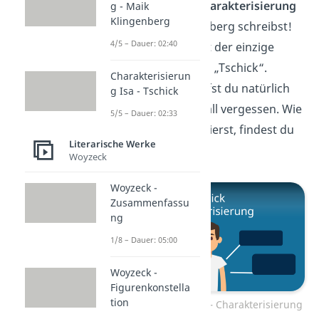
was du in einer
Charakterisierung
g - Maik
Klingenberg
über Maik Klingenberg schreibst!
4/5 – Dauer: 02:40
Aber Maik ist nicht der einzige
Hauptcharakter
in „Tschick“.
Charakterisierun
Tschick
selbst darfst du natürlich
g Isa - Tschick
auch auf keinen Fall vergessen. Wie
5/5 – Dauer: 02:33
du ihn charakterisierst, findest du
Literarische Werke
hier
heraus!
Woyzeck
Woyzeck -
Zusammenfassu
ng
1/8 – Dauer: 05:00
Woyzeck -
Figurenkonstella
tion
Zum Video: Tschick – Charakterisierung