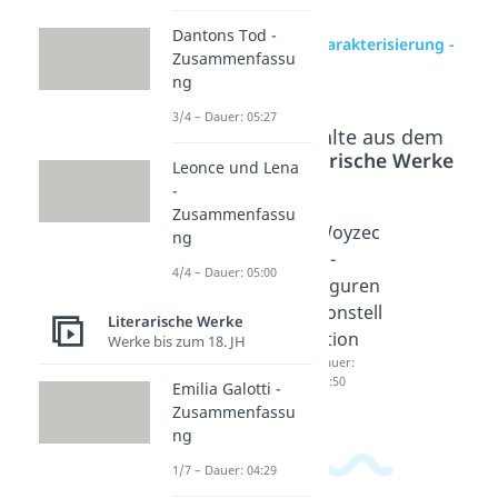
Dantons Tod -
zur Videoseite: Charakterisierung -
Zusammenfassu
Maik Klingenberg
ng
3/4 – Dauer: 05:27
Beliebte Inhalte aus dem
Bereich
Literarische Werke
Leonce und Lena
-
Zusammenfassu
Charakt
Woyzec
Woyzec
ng
erisieru
k -
k -
4/4 – Dauer: 05:00
ng Isa -
Zusam
Figuren
Tschick
menfas
konstell
Literarische Werke
Dauer:
sung
ation
Werke bis zum 18. JH
02:33
Dauer:
Dauer:
05:00
04:50
Emilia Galotti -
Zusammenfassu
ng
1/7 – Dauer: 04:29