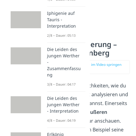
Iphigenie auf
Tauris -
Interpretation
Tschick
2/8 – Dauer: 05:13
Charakterisierung –
Die Leiden des
Maik Klingenberg
jungen Werther
-
zur Stelle im Video springen
Zusammenfassu
(00:39)
ng
3/8 – Dauer: 04:17
Es gibt viele Möglichkeiten, wie du
Maik in einem Text analysieren und
Die Leiden des
charakterisieren kannst. Einerseits
jungen Werther
- Interpretation
kannst du dir die
äußeren
Merkmale
der Figur anschauen.
4/8 – Dauer: 04:19
Dazu gehören zum Beispiel seine
Erlkönig