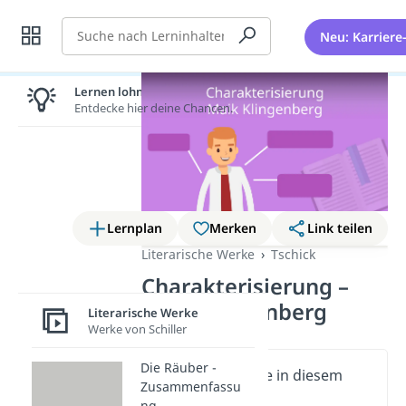
Suche
Neu: Karriere
Lernen lohnt sich!
Entdecke hier deine Chancen.
Lernplan
Merken
Link teilen
Literarische Werke
Tschick
Charakterisierung –
Maik Klingenberg
Literarische Werke
Werke von Schiller
Die Räuber -
Wichtige Inhalte in diesem
Zusammenfassu
Video
ng