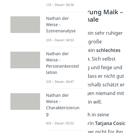
1/8 – Dauer: 04:36
Charakterisierung Maik –
innere Merkmale
Nathan der
Weise -
Szenenanalyse
Maik ist nicht nur ein sehr ruhiger
2/8 – Dauer: 04:53
Junge, er hat auch große
Selbstzweifel
und ein
schlechtes
Nathan der
Selbstbewusstsein
. Sich selbst
Weise -
Personenkonstel
findet er langweilig und feige und
lation
denkt außerdem, dass er nicht gut
3/8 – Dauer: 04:47
aussieht (S. 89). Deshalb schätzt er
auch, dass deswegen niemand mit
Nathan der
Weise -
ihm befreundet sein will.
Charakterisierun
g
Maik ist unsterblich in seine
beliebte Mitschülerin
Tatjana Cosic
4/8 – Dauer: 03:52
verliebt, die sich aber nicht für ihn