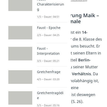
unserer
Datenschutzerklärung
.
Charakterisierun
g
Charakterisierung Maik –
1/5 – Dauer: 04:51
äußere Merkmale
Faust - Epoche
Maik Klingenberg ist ein
14-
2/5 – Dauer: 04:25
jähriger Junge
, der die 8. Klasse des
Hagecius-Gymnasiums besucht. Er
Faust -
lebt zusammen mit seinen Eltern in
Interpretation
einer
Villa
im Stadtteil
Berlin-
3/5 – Dauer: 05:21
Marzahn
(S. 39). Zu seiner Mutter
Gretchenfrage
hat Maik ein
gutes Verhältnis
. Da
4/5 – Dauer: 03:20
sie allerdings alkoholabhängig ist,
muss sie häufig in eine
Gretchentragödi
Entzugsklinik
und ist deswegen
e
nicht oft zu Hause (S. 26).
5/5 – Dauer: 05:16