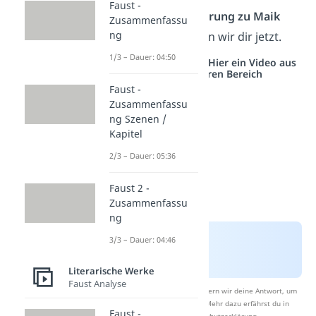
Faust -
Eine
Charakterisierung zu Maik
Zusammenfassu
ng
Klingenberg
zeigen wir dir jetzt.
1/3 – Dauer: 04:50
Studyflix vernetzt: Hier ein Video aus
einem anderen Bereich
Faust -
Zusammenfassu
ng Szenen /
Kapitel
2/3 – Dauer: 05:36
Faust 2 -
Zusammenfassu
ng
3/3 – Dauer: 04:46
Literarische Werke
Faust Analyse
Nach Beantwortung speichern wir deine Antwort, um
Studyflix zu verbessern. Mehr dazu erfährst du in
Faust -