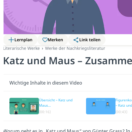
Lernplan
Merken
Link teilen
Literarische Werke
Werke der Nachkriegsliteratur
Katz und Maus – Zusamme
Wichtige Inhalte in diesem Video
Übersicht – Katz und
Figurenko
Maus
– Katz un
Zusammenfassung
Zusamme
(00:16)
(00:43)
Worum geht es in „Katz und Maus“ von Günter Grass? In