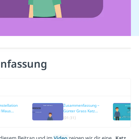
nfassung
nstellation
Zusammenfassung –
d Maus
Günter Grass Katz
nfassung
und Maus
(01:31)
 diesem Beitrag und im
Video
zeigen wir dir eine
„Katz