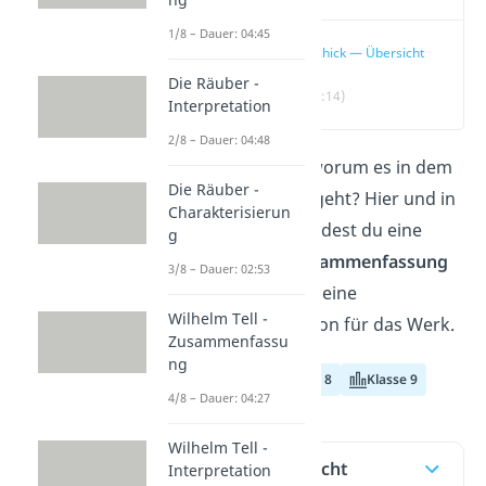
1/8 – Dauer: 04:45
Tschick — Übersicht
Die Räuber -
(00:14)
Interpretation
2/8 – Dauer: 04:48
Du willst wissen, worum es in dem
Die Räuber -
Roman „
Tschick
“ geht? Hier und in
Charakterisierun
unserem
Video
findest du eine
g
übersichtliche
Zusammenfassung
3/8 – Dauer: 02:53
nach Kapiteln und eine
Wilhelm Tell -
Figurenkonstellation für das Werk.
Zusammenfassu
ng
Klasse 7
Klasse 8
Klasse 9
4/8 – Dauer: 04:27
Wilhelm Tell -
Inhaltsübersicht
Interpretation