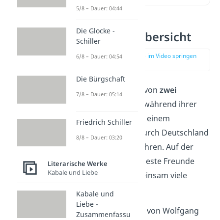
5/8 – Dauer: 04:44
Die Glocke -
Tschick — Übersicht
Schiller
zur Stelle im Video springen
6/8 – Dauer: 04:54
(00:14)
Die Bürgschaft
„
Tschick
“ handelt von
zwei
7/8 – Dauer: 05:14
Jugendlichen
, die während ihrer
Sommerferien mit einem
Friedrich Schiller
geklauten Auto
durch Deutschland
8/8 – Dauer: 03:20
nach
Rumänien
fahren. Auf der
Reise werden sie beste Freunde
Literarische Werke
Kabale und Liebe
und müssen gemeinsam viele
Probleme lösen.
Kabale und
Liebe -
Der Roman wurde von Wolfgang
Zusammenfassu