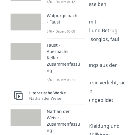
4/6 – Dauer: 04:12
trägt immer dieselben
Klamotten
Walpurgisnacht
hat Erfahrung mit
- Faust
Ladendiebstahl und Betrug
5/6 – Dauer: 05:00
selbstbewusst, sorglos, faul
Faust -
Auerbachs
Tatjana Cosic
Keller
Zusammenfassu
vor allem bei Jungs aus der
ng
Klasse beliebt
6/6 – Dauer: 03:21
Maik ist auch in sie verliebt, sie
aber nicht in ihn
Literarische Werke
Nathan der Weise
oberflächlich, eingebildet
Nathan der
Isa Schmidt
Weise -
Zusammenfassu
trägt dreckige Kleidung und
ng
lebt auf einer Müllkippe