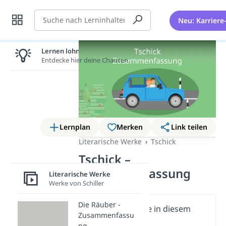
Suche
Neu: Karriere
Lernen lohnt sich!
Entdecke hier deine Chancen.
Lernplan
Merken
Link teilen
Literarische Werke
Tschick
Tschick –
Zusammenfassung
Literarische Werke
Werke von Schiller
Die Räuber -
Wichtige Inhalte in diesem
Zusammenfassu
Video
ng