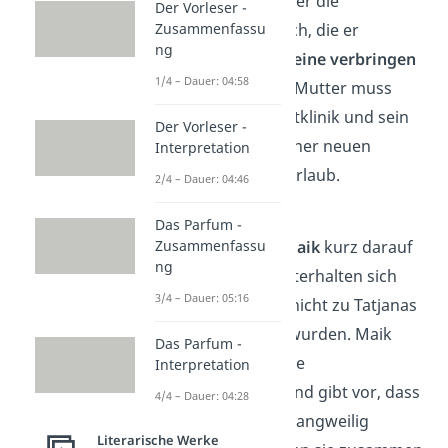
Hause denkt er über die
Der Vorleser -
Zusammenfassu
Sommerferien
nach, die er
ng
voraussichtlich
alleine verbringen
1/4 – Dauer: 04:58
muss. Denn seine Mutter muss
wieder in die Suchtklinik und sein
Der Vorleser -
Vater fährt mit seiner neuen
Interpretation
Geliebten in den Urlaub.
2/4 – Dauer: 04:46
Kapitel 14
Das Parfum -
Zusammenfassu
Tschick besucht Maik
kurz darauf
ng
und die beiden unterhalten sich
3/4 – Dauer: 05:16
darüber, dass sie nicht zu Tatjanas
Party eingeladen wurden. Maik
Das Parfum -
versucht das Ganze
Interpretation
runterzuspielen
und gibt vor, dass
4/4 – Dauer: 04:28
die Party doch eh langweilig
Literarische Werke