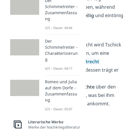
Der
Abenteuer zu erleben, während
Schimmelreiter -
Zusammenfassu
sein Leben langweilig
und eintönig
ng
ist.
3/5 – Dauer: 04:44
Kapitel 11
Der
Im Deutschunterricht wird Tschick
Schimmelreiter -
an die Tafel gerufen, um eine
Charakterisierun
g
Interpretation zu
Brecht
4/5 – Dauer: 04:17
vorzustellen. Stattdessen trägt er
eine ausgedachte
Romeo und Julia
Verbrechergeschichte
über den
auf dem Dorfe -
Zusammenfassu
Deutschlehrer
vor, was bei ihm
ng
natürlich nicht gut ankommt.
5/5 – Dauer: 05:07
Literarische Werke
Werke der Nachkriegsliteratur