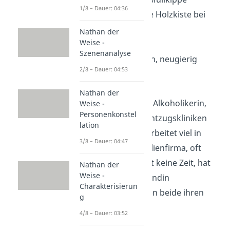
1/8 – Dauer: 04:36
hat immer eine Holzkiste bei
sich
Nathan der
Weise -
redet sehr viel
Szenenanalyse
aufgeschlossen, neugierig
2/8 – Dauer: 04:53
Maiks Eltern
Nathan der
Maiks Mutter
: Alkoholikerin,
Weise -
Personenkonstel
mehrmals in Entzugskliniken
lation
Maiks Vater
: arbeitet viel in
3/8 – Dauer: 04:47
seiner Immobilienfirma, oft
gereizt und hat keine Zeit, hat
Nathan der
Weise -
eine neue Freundin
Charakterisierun
vernachlässigen beide ihren
g
Sohn
4/8 – Dauer: 03:52