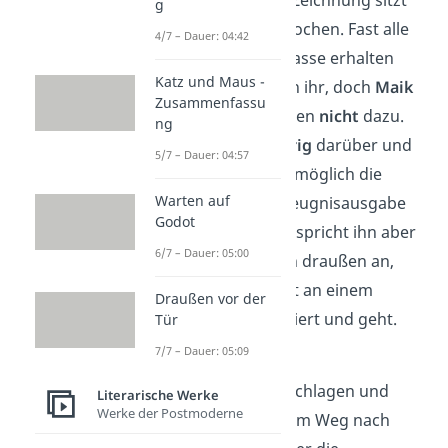
schenken. An der Zeichnung sitzt
g
Maik schon seit Wochen.
Fast alle
4/7 – Dauer: 04:42
Schüler aus der Klasse erhalten
Katz und Maus -
eine Einladung von ihr, doch
Maik
Zusammenfassu
und Tschick
gehören
nicht
dazu.
ng
Maik ist
sehr traurig
darüber und
5/7 – Dauer: 04:57
will so schnell wie möglich die
Warten auf
Schule nach der Zeugnisausgabe
Godot
verlassen. Tschick spricht ihn aber
6/7 – Dauer: 05:00
auf dem Weg nach draußen an,
doch Maik ist nicht an einem
Draußen vor der
Gespräch interessiert und geht.
Tür
7/7 – Dauer: 05:09
Kapitel 13
Maik ist niedergeschlagen und
Literarische Werke
Werke der Postmoderne
verzweifelt.
Auf dem Weg nach