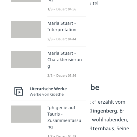
Aufbau:
49 Kapitel
1/3 – Dauer: 04:56
Maria Stuart -
Interpretation
2/3 – Dauer: 04:44
Maria Stuart -
Charakterisierun
g
3/3 – Dauer: 03:56
Tschick —
Inhaltsangabe
Literarische Werke
Werke von Goethe
Der Roman „Tschick“ erzählt vom
Iphigenie auf
14-jährigen
Maik Klingenberg
. Er
Tauris -
stammt aus einem wohlhabenden,
Zusammenfassu
ng
aber
zerrütteten Elternhaus
. Seine
1/8 – Dauer: 04:59