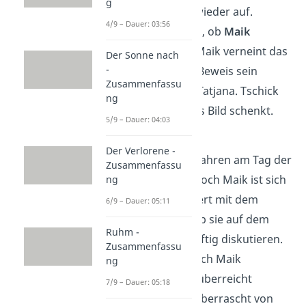
g
Thema „Tatjana“ wieder auf.
4/9 – Dauer: 03:56
Tschick fragt
auch, ob
Maik
homosexuell
ist. Maik verneint das
Der Sonne nach
-
und zeigt ihm als Beweis sein
Zusammenfassu
gemaltes Bild für Tatjana. Tschick
ng
will, dass er ihr das Bild schenkt.
5/9 – Dauer: 04:03
Kapitel 17
Der Verlorene -
Die beiden Jungs fahren am Tag der
Zusammenfassu
Feier zu Tatjana. Doch Maik ist sich
ng
unsicher und hadert mit dem
6/9 – Dauer: 05:11
Vorhaben, weshalb sie auf dem
Ruhm -
Weg zu Tatjana heftig diskutieren.
Zusammenfassu
Schließlich kann sich Maik
ng
durchringen und überreicht
7/9 – Dauer: 05:18
Tatjana das Bild. Überrascht von