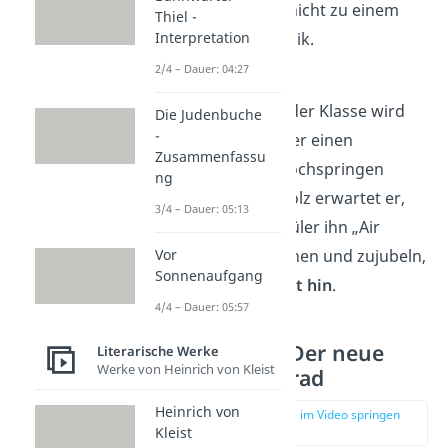
Spitzname passe nicht zu einem
Thiel -
Langweiler wie Maik.
Interpretation
2/4 – Dauer: 04:27
Kapitel 8
Maiks Stellung in der Klasse wird
Die Judenbuche
-
auch deutlich, als er einen
Zusammenfassu
Schulrekord im Hochspringen
ng
aufstellt. Voller Stolz erwartet er,
3/4 – Dauer: 05:13
dass seine Mitschüler ihn „Air
Klingenberg“ nennen und zujubeln,
Vor
Sonnenaufgang
doch
keiner schaut hin
.
4/4 – Dauer: 05:57
Kapitel 9-11: Der neue
Literarische Werke
Werke von Heinrich von Kleist
Klassenkamerad
Heinrich von
zur Stelle im Video springen
(01:50)
Kleist