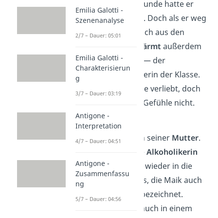
genannt
. Auch Freunde hatte er
Emilia Galotti -
kaum, bis auf Paul. Doch als er weg
Szenenanalyse
zog, verloren sie sich aus den
2/7 – Dauer: 05:01
Augen. Maik
schwärmt
außerdem
Emilia Galotti -
von
Tatjana Cosic
— der
Charakterisierun
beliebtesten Schülerin der Klasse.
g
Er ist heimlich in sie verliebt, doch
3/7 – Dauer: 03:19
sie erwidert seine Gefühle nicht.
Antigone -
Kapitel 6
Interpretation
Maik berichtet von seiner
Mutter
.
4/7 – Dauer: 04:51
Er erzählt, dass sie
Alkoholikerin
Antigone -
ist und immer mal wieder in die
Zusammenfassu
Entzugsklinik muss, die Maik auch
ng
als „Beautyfarm“ bezeichnet.
5/7 – Dauer: 04:56
Davon schrieb er auch in einem