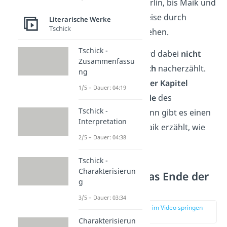
Roman spielt in Berlin, bis Maik und
Tschick auf ihre Reise durch
Literarische Werke
Tschick
Ostdeutschland gehen.
Tschick -
Die Geschichte wird dabei
nicht
Zusammenfassu
ganz
chronologisch
nacherzählt.
ng
Denn die
ersten
vier Kapitel
1/5 – Dauer: 04:19
berichten vom
Ende
des
Tschick -
Abenteuers. Ab dann gibt es einen
Interpretation
Zeitsprung und Maik erzählt, wie
2/5 – Dauer: 04:38
alles anfing.
Tschick -
Charakterisierun
Kapitel 1-4: Das Ende der
g
Reise
3/5 – Dauer: 03:34
zur Stelle im Video springen
(01:40)
Charakterisierun