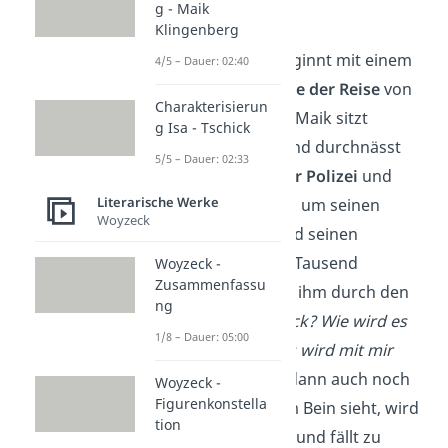
g - Maik
Klingenberg
Kapitel 1
Die Geschichte beginnt mit einem
4/5 – Dauer: 02:40
Einblick in das
Ende der Reise
von
Charakterisierun
Tschick und Maik. Maik sitzt
g Isa - Tschick
blutverschmiert und durchnässt
5/5 – Dauer: 02:33
auf dem
Revier der
Polizei
und
Literarische Werke
macht sich Sorgen um seinen
Woyzeck
Freund Tschick und seinen
Schwarm Tatjana. Tausend
Woyzeck -
Zusammenfassu
Gedanken kreisen ihm durch den
ng
Kopf:
Wo ist Tschick? Wie wird es
1/8 – Dauer: 05:00
weitergehen? Was wird mit mir
passieren?
Als er dann auch noch
Woyzeck -
Figurenkonstella
das Blut an seinem Bein sieht, wird
tion
Maik ohnmächtig
und fällt zu