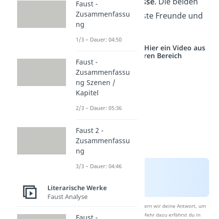
Held in seiner Klasse
. Die beiden
Faust -
Zusammenfassu
Jungs sind nun beste Freunde und
ng
unzertrennlich.
1/3 – Dauer: 04:50
Studyflix vernetzt: Hier ein Video aus
einem anderen Bereich
Faust -
Zusammenfassu
ng Szenen /
Kapitel
2/3 – Dauer: 05:36
Faust 2 -
Zusammenfassu
ng
3/3 – Dauer: 04:46
Literarische Werke
Faust Analyse
Nach Beantwortung speichern wir deine Antwort, um
Studyflix zu verbessern. Mehr dazu erfährst du in
Faust -