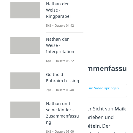
Nathan der
Weise -
Ringparabel
5/8 – Dauer: 04:42
Nathan der
Weise -
Interpretation
Tschick —
6/8 – Dauer: 05:22
Kapitelzusammenfassu
Gotthold
ng
Ephraim Lessing
zur Stelle im Video springen
7/8 – Dauer: 03:40
(01:33)
Nathan und
„Tschick“ ist aus der Sicht von
Maik
seine Kinder -
Zusammenfassu
Klingenberg
geschrieben und
ng
besteht aus
49 Kapiteln
. Der
8/8 – Dauer: 05:09