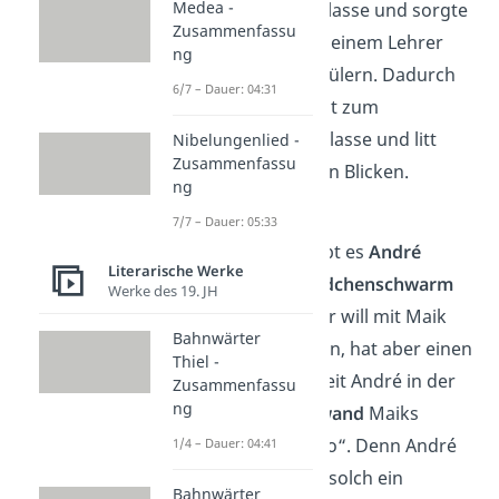
Medea -
Aufsatz
in der 6. Klasse und sorgte
Zusammenfassu
für Entsetzen bei seinem Lehrer
ng
und seinen Mitschülern. Dadurch
6/7 – Dauer: 04:31
wurde er erst recht zum
Außenseiter
der Klasse und litt
Nibelungenlied -
Zusammenfassu
unter den täglichen Blicken.
ng
Kapitel 7
7/7 – Dauer: 05:33
In Maiks Klasse gibt es
André
Literarische Werke
Langin
— den
Mädchenschwarm
Werke des 19. JH
der Schule. Auch er will mit Maik
Bahnwärter
nichts zu tun haben, hat aber einen
Thiel -
Vorteil für Maik: Seit André in der
Zusammenfassu
ng
Klasse ist,
verschwand
Maiks
Spitzname
„Psycho“. Denn André
1/4 – Dauer: 04:41
war der Meinung, solch ein
Bahnwärter