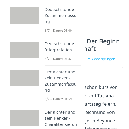
Deutschstunde -
Zusammenfassu
ng
1/7 – Dauer: 05:00
Kapitel 12-17: Der Beginn
Deutschstunde -
der Freundschaft
Interpretation
2/7 – Dauer: 04:42
zur Stelle im Video springen
(02:02)
Der Richter und
sein Henker -
Kapitel 12
Zusammenfassu
Mittlerweile ist es schon kurz vor
ng
den
Sommerferien
und
Tatjana
3/7 – Dauer: 04:59
möchte ihren
Geburtstag
feiern.
Maik will
ihr
eine Zeichnung von
Der Richter und
sein Henker -
ihrer Lieblingssängerin Beyoncé
Charakterisierun