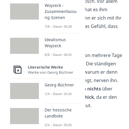
freundlich und hübsch. Vor allem
Woyzeck -
Schwester Hanna
hat es ihm
Zusammenfassu
ng Szenen
angetan. Denn wenn er sich mit ihr
unterhält, hat er das Gefühl, dass
7/8 – Dauer: 05:28
sie
Freunde
sind.
Idealismus
Woyzeck
Kapitel 4
Maik liegt nun schon mehrere Tage
8/8 – Dauer: 04:35
ihm Krankenhaus. Die ständigen
Literarische Werke
Fragen der Ärzte, warum er denn
Werke von Georg Büchner
im Krankenhaus liegt, nerven ihn.
Georg Büchner
Maik
erzählt
ihnen
nichts
über
1/4 – Dauer: 03:26
seine
Tour mit Tschick
, da er den
Ärzten nicht vertraut.
Der hessische
Landbote
2/4 – Dauer: 05:05