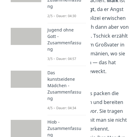
Deutschland
zu machen.
Maik
ist
ng
zunächst abgeneigt
, da er Angst
2/5 – Dauer: 04:30
hat, dass sie die Polizei erwischen
könnte. Er lässt sich dann aber von
Jugend ohne
Tschick
überreden
. Tschick erzählt
Gott -
Zusammenfassu
nämlich von seinem Großvater in
ng
der Walachei in Rumänien, wo sie
3/5 – Dauer: 04:57
hinfahren könnten — das hat
Maiks Interesse geweckt.
Das
kunstseidene
Kapitel 19
Mädchen -
Zusammenfassu
Um 4 Uhr Morgens packen die
ng
beiden
ihre Sachen und
bereiten
4/5 – Dauer: 04:34
sich auf
ihre Tour vor. Sie tragen
falsche Bärte
, damit man sie nicht
Hiob -
Zusammenfassu
als Minderjährige erkennt.
ng