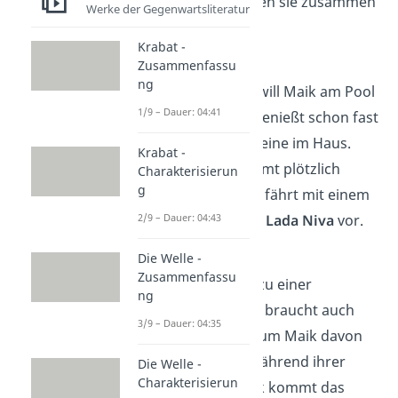
wäre.
Später spielen sie zusammen
Werke der Gegenwartsliteratur
Videospiele.
Krabat -
Kapitel 15
Zusammenfassu
ng
Am nächsten Tag will Maik am Pool
1/9 – Dauer: 04:41
entspannen und genießt schon fast
die Zeit für sich alleine im Haus.
Krabat -
Doch Tschick kommt plötzlich
Charakterisierun
g
wieder vorbei und fährt mit einem
2/9 – Dauer: 04:43
alten
gestohlenen Lada Niva
vor.
Kapitel 16
Die Welle -
Zusammenfassu
Tschick lädt Maik zu einer
ng
Spritztour ein und braucht auch
3/9 – Dauer: 04:35
nicht viele Worte, um Maik davon
zu überzeugen. Während ihrer
Die Welle -
Charakterisierun
Tour um den Block kommt das