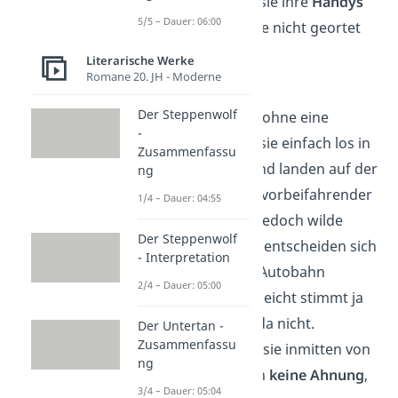
Außerdem lassen sie ihre
Handys
5/5 – Dauer: 06:00
zu Hause
, damit sie nicht geortet
werden können.
Literarische Werke
Romane 20. JH - Moderne
Kapitel 20
Der Steppenwolf
Völlig planlos und ohne eine
-
Landkarte fahren sie einfach los in
Zusammenfassu
Richtung Süden und landen auf der
ng
Autobahn
.
Als ein vorbeifahrender
1/4 – Dauer: 04:55
Autofahrer ihnen jedoch wilde
Der Steppenwolf
Handzeichen gibt, entscheiden sich
- Interpretation
die Jungs von der Autobahn
2/4 – Dauer: 05:00
abzufahren — vielleicht stimmt ja
etwas mit dem Lada nicht.
Der Untertan -
Zusammenfassu
Schließlich stehen sie inmitten von
ng
Feldern und haben
keine Ahnung
,
3/4 – Dauer: 05:04