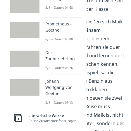
seine unbekümmerte und wilde Art
5/8 – Dauer: 04:58
zum
Außenseiter
der Klasse.
Eines Tages entschließen sich Maik
Prometheus -
und Tschick,
gemeinsam
Goethe
auf
Reise
zu gehen. In einem
6/8 – Dauer: 05:08
gestohlenen Auto fahren sie quer
Der
durch Deutschland und lernen dort
Zauberlehrling
verschiedene Menschen kennen.
7/8 – Dauer: 05:26
Dazu zählt zum Beispiel Isa, die
ihnen zeigt, wie sie Benzin aus
Johann
Wolfgang von
einem anderen Auto klauen
Goethe
können. Außerdem bauen sie zwei
8/8 – Dauer: 03:13
Unfälle. Nach der Reise muss
Tschick ins Heim und
Maik
ist nicht
Literarische Werke
Faust Zusammenfassungen
mehr der Außenseiter, sondern der