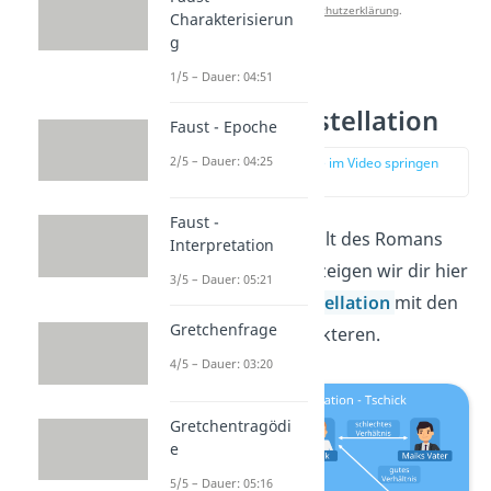
unserer
Datenschutzerklärung
.
Charakterisierun
g
1/5 – Dauer: 04:51
Tschick —
Figurenkonstellation
Faust - Epoche
2/5 – Dauer: 04:25
zur Stelle im Video springen
(00:37)
Faust -
Damit du den Inhalt des Romans
Interpretation
besser verstehst, zeigen wir dir hier
3/5 – Dauer: 05:21
eine
Figurenkonstellation
mit den
Gretchenfrage
wichtigsten Charakteren.
4/5 – Dauer: 03:20
Gretchentragödi
e
5/5 – Dauer: 05:16