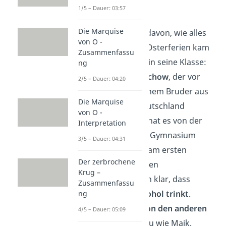
1/5 – Dauer: 03:57
Kapitel 9
Die Marquise
Nun erzählt Maik davon, wie alles
von O -
anfing: Nach den Osterferien kam
Zusammenfassu
ein
neuer Schüler
in seine Klasse:
ng
Andrej Tschichatschow
, der vor
2/5 – Dauer: 04:20
vier Jahren mit seinem Bruder aus
Die Marquise
Russland nach Deutschland
von O -
gekommen ist. Er hat es von der
Interpretation
Förderschule aufs Gymnasium
3/5 – Dauer: 04:31
geschafft. Bereits am ersten
Der zerbrochene
Schultag wird seinen
Krug –
Klassenkameraden klar, dass
Zusammenfassu
Tschick
gerne Alkohol trinkt
.
ng
Deshalb wird er
von den anderen
4/5 – Dauer: 05:09
gemieden
— genau wie Maik.