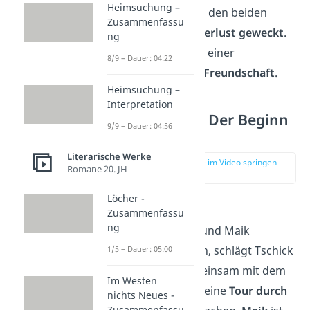
Heimsuchung –
ihrem
Mut
, wird in den beiden
Zusammenfassu
Jungs die
Abenteuerlust geweckt
.
ng
Das ist der Anfang einer
8/9 – Dauer: 04:22
unzertrennlichen Freundschaft
.
Heimsuchung –
Interpretation
Kapitel 18-28: Der Beginn
9/9 – Dauer: 04:56
der Reise
Literarische Werke
zur Stelle im Video springen
Romane 20. JH
(02:45)
Löcher -
Kapitel 18
Zusammenfassu
ng
Während Tschick und Maik
Videospiele spielen, schlägt Tschick
1/5 – Dauer: 05:00
plötzlich vor, gemeinsam mit dem
Im Westen
gestohlenen Lada eine
Tour durch
nichts Neues -
Zusammenfassu