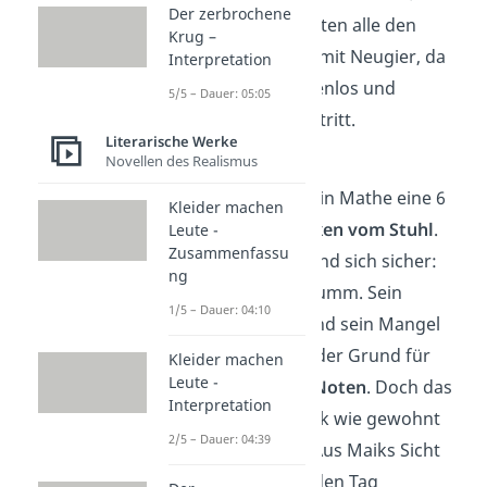
Der zerbrochene
Dennoch beobachten alle den
Krug –
neuen Mitschüler mit Neugier, da
Interpretation
Tschick sehr sorgenlos und
5/5 – Dauer: 05:05
selbstbewusst auftritt.
Literarische Werke
Novellen des Realismus
Kapitel 10
Tschick bekommt in Mathe eine 6
Kleider machen
und
kippt betrunken vom Stuhl
.
Leute -
Zusammenfassu
Doch die Lehrer sind sich sicher:
ng
Tschick ist nicht dumm. Sein
1/5 – Dauer: 04:10
Alkoholkonsum und sein Mangel
an Interesse sind der Grund für
Kleider machen
Leute -
seine
schlechten Noten
. Doch das
Interpretation
interessiert Tschick wie gewohnt
2/5 – Dauer: 04:39
überhaupt nicht. Aus Maiks Sicht
scheint Tschick jeden Tag