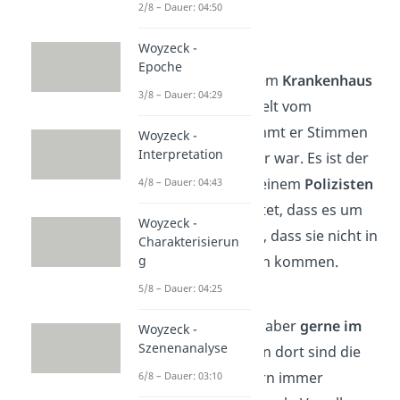
2/8 – Dauer: 04:50
Boden.
Woyzeck -
Kapitel 2
Epoche
Maik wacht in einem
Krankenhaus
3/8 – Dauer: 04:29
wieder auf. Benebelt vom
Schmerzmittel nimmt er Stimmen
Woyzeck -
Interpretation
vor seinem Zimmer war. Es ist der
Arzt
, der sich mit einem
Polizisten
4/8 – Dauer: 04:43
streitet
. Er vermutet, dass es um
Woyzeck -
ihn geht und hofft, dass sie nicht in
Charakterisierun
g
sein Zimmer herein kommen.
5/8 – Dauer: 04:25
Kapitel 3
Eigentlich ist Maik aber
gerne im
Woyzeck -
Szenenanalyse
Krankenhaus
, denn dort sind die
Krankenschwestern immer
6/8 – Dauer: 03:10