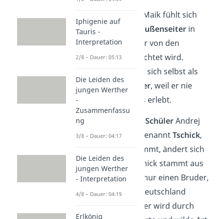
Mutter ist nämlich
alkoholabhängig. Maik fühlt sich
Iphigenie auf
schon immer als
Außenseiter
in
Tauris -
Interpretation
seiner Klasse, da er von den
anderen nicht beachtet wird.
2/8 – Dauer: 05:13
Außerdem sieht er sich selbst als
Die Leiden des
größten
Langweiler
, weil er nie
jungen Werther
etwas spannendes erlebt.
-
Zusammenfassu
Doch als der
neue Schüler
Andrej
ng
Tschichatschow, genannt
Tschick
,
3/8 – Dauer: 04:17
in seine Klasse kommt, ändert sich
Die Leiden des
für Maik alles. Tschick stammt aus
jungen Werther
Russland
und hat nur einen Bruder,
- Interpretation
mit dem er nach Deutschland
4/8 – Dauer: 04:19
gezogen ist. Auch er wird durch
Erlkönig