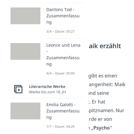
Dantons Tod -
Zusammenfassu
ng
3/4 – Dauer: 05:27
Kapitel 5-8: Maik erzählt
Leonce und Lena
-
über sich
Zusammenfassu
ng
Kapitel 5
4/4 – Dauer: 05:00
Ab diesem Kapitel gibt es einen
Sprung in die Vergangenheit: Maik
Literarische Werke
Werke bis zum 18. JH
erzählt über sich
und seine
bisherige Schulzeit. Er hat
Emilia Galotti -
eigentlich keinen Spitznamen. Nur
Zusammenfassu
ng
in der
6. Klasse
wurde er von
1/7 – Dauer: 04:29
seinen Mitschülern „
Psycho
“