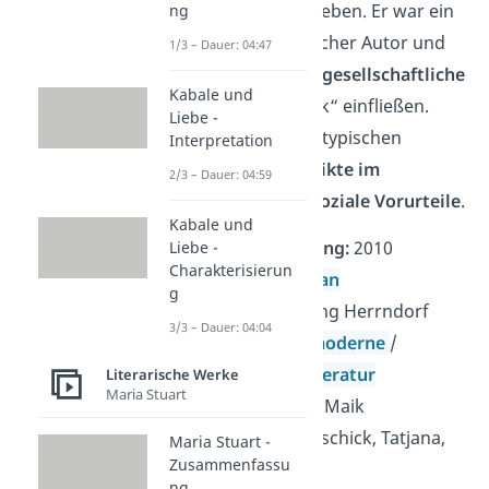
Herrndorf geschrieben. Er war ein
ng
gesellschaftskritischer Autor und
1/3 – Dauer: 04:47
ließ auch
aktuelle gesellschaftliche
Kabale und
Themen
in „Tschick“ einfließen.
Liebe -
Dazu gehören die typischen
Interpretation
Träume und
Konflikte im
2/3 – Dauer: 04:59
Jugendalter
und
soziale Vorurteile
.
Kabale und
Veröffentlichung:
2010
Liebe -
Charakterisierun
Gattung:
Roman
g
Autor:
Wolfgang Herrndorf
3/3 – Dauer: 04:04
Epoche:
Postmoderne
/
Gegenwartsliteratur
Literarische Werke
Maria Stuart
Hauptfiguren:
Maik
Klingenberg, Tschick, Tatjana,
Maria Stuart -
Zusammenfassu
Isa
ng