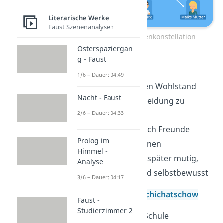
Literarische Werke
Faust Szenenanalysen
Tschick – Figurenkonstellation
Osterspaziergan
g - Faust
Maik Klingenberg
1/6 – Dauer: 04:49
versucht, seinen Wohlstand
Nacht - Faust
durch billige Kleidung zu
2/6 – Dauer: 04:33
verstecken
hatte nie wirklich Freunde
Prolog im
kann gut zeichnen
Himmel -
anfangs feige, später mutig,
Analyse
risikobereit und selbstbewusst
3/6 – Dauer: 04:17
Tschick, Andrej Tschichatschow
Faust -
Studierzimmer 2
neu an Maiks Schule