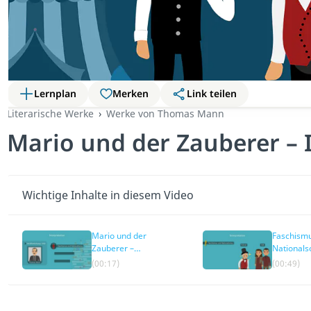
Lernplan
Merken
Link teilen
Literarische Werke
Werke von Thomas Mann
Mario und der Zauberer – 
Wichtige Inhalte in diesem Video
Mario und der
Faschism
Zauberer –
Nationals
Interpretation
– Mario u
(00:17)
(00:49)
Zauberer
Interpreta