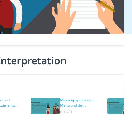
Interpretation
us und
Massenpsychologie –
ozialismus
Mario und der
nd der
Zauberer
(01:47)
Interpretation
tion