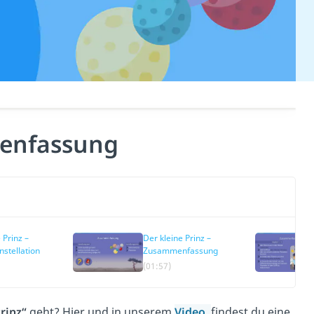
menfassung
 Prinz –
Der kleine Prinz –
nstellation
Zusammenfassung
(01:57)
rinz“
geht? Hier und in unserem
Video
findest du eine