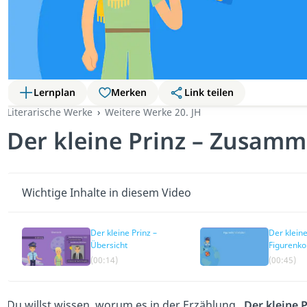
Lernplan
Merken
Link teilen
Literarische Werke
Weitere Werke 20. JH
Der kleine Prinz – Zusam
Wichtige Inhalte in diesem Video
Der kleine Prinz –
Der kleine
Übersicht
Figurenko
(00:14)
(00:45)
Du willst wissen, worum es in der Erzählung
„Der kleine P