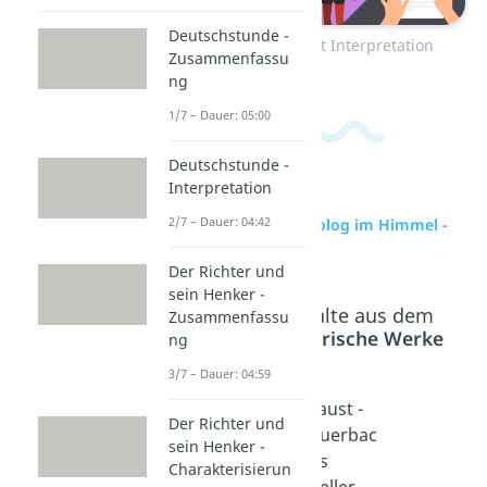
Deutschstunde -
Zum Video: Faust Interpretation
Zusammenfassu
ng
1/7 – Dauer: 05:00
Deutschstunde -
Interpretation
2/7 – Dauer: 04:42
zur Videoseite: Prolog im Himmel -
Analyse
Der Richter und
sein Henker -
Beliebte Inhalte aus dem
Zusammenfassu
Bereich
Literarische Werke
ng
3/7 – Dauer: 04:59
Faust -
Walpur
Faust -
Der Richter und
Studierz
gisnach
Auerbac
sein Henker -
immer 2
t - Faust
hs
Charakterisierun
Dauer:
Dauer:
Keller