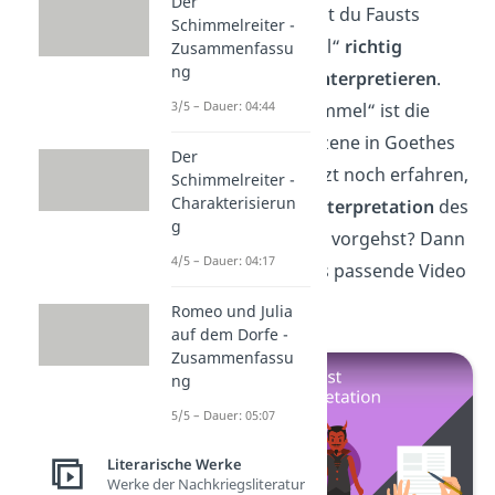
Der
Klasse! Jetzt kannst du Fausts
Schimmelreiter -
„Prolog im Himmel“
richtig
Zusammenfassu
ng
analysieren
und
interpretieren
.
3/5 – Dauer: 04:44
Der „Prolog im Himmel“ ist die
erste inhaltliche Szene in Goethes
Der
Faust. Willst du jetzt noch erfahren,
Schimmelreiter -
Charakterisierun
wie du bei einer
Interpretation
des
g
gesamten Dramas vorgehst? Dann
4/5 – Dauer: 04:17
haben wir
hier
das passende Video
für dich.
Romeo und Julia
auf dem Dorfe -
Zusammenfassu
ng
5/5 – Dauer: 05:07
Literarische Werke
Werke der Nachkriegsliteratur