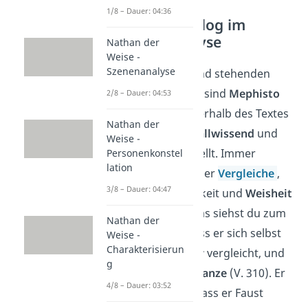
1/8 – Dauer: 04:36
Figuren – Prolog im
Himmel Analyse
Nathan der
Weise -
Szenenanalyse
Die im Vordergrund stehenden
Figuren der Szene sind
Mephisto
2/8 – Dauer: 04:53
und
der Herr
. Innerhalb des Textes
Nathan der
wird der Herr als
allwissend
und
Weise -
gutmütig dargestellt. Immer
Personenkonstel
lation
wieder verwendet er
Vergleiche
,
3/8 – Dauer: 04:47
die seine Friedlichkeit und
Weisheit
unterstreichen. Das siehst du zum
Nathan der
Beispiel daran, dass er sich selbst
Weise -
Charakterisierun
mit einem
Gärtner
vergleicht, und
g
Faust mit einer
Pflanze
(V. 310). Er
4/8 – Dauer: 03:52
betont dadurch, dass er Faust