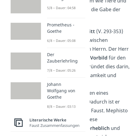
Menschen trotzdem wie Tiere und
5/8 – Dauer: 04:58
verdienen deshalb die Gabe der
Vernunft nicht.
Prometheus -
Der letzte Abschnitt
(V. 293-353)
Goethe
zeigt den
Dialog
zwischen
6/8 – Dauer: 05:08
Mephisto und dem Herrn. Der Herr
Der
erwähnt
Faust als Vorbild
für den
Zauberlehrling
Menschen. Er begründet dies darin,
7/8 – Dauer: 05:26
dass Fausts Strebsamkeit und
Wissensdrang die
Johann
Wolfgang von
Grundeigenschaften eines
Goethe
Menschen seien. Dadurch ist er
8/8 – Dauer: 03:13
sehr zufrieden mit Faust. Mephisto
hingegen findet diese
Literarische Werke
Faust Zusammenfassungen
Eigenschaften
überheblich
und