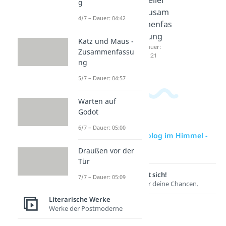
g
04:12
05:00
Zusam
4/7 – Dauer: 04:42
menfas
sung
Katz und Maus -
Dauer:
Zusammenfassu
03:21
ng
5/7 – Dauer: 04:57
Warten auf
Godot
6/7 – Dauer: 05:00
zur Videoseite: Prolog im Himmel -
Analyse
Draußen vor der
Tür
Lernen lohnt sich!
7/7 – Dauer: 05:09
Entdecke hier deine Chancen.
Literarische Werke
Werke der Postmoderne