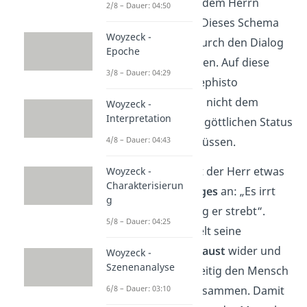
Mephisto sich mit dem Herrn
2/8 – Dauer: 04:50
gleichstellen
will. Dieses Schema
Woyzeck -
zieht sich weiter durch den Dialog
Epoche
zwischen den beiden. Auf diese
3/8 – Dauer: 04:29
Weise versucht Mephisto
durchgehend, sich nicht dem
Woyzeck -
Interpretation
Herrn und seinem göttlichen Status
4/8 – Dauer: 04:43
unterordnen zu müssen.
In Vers 317 spricht der Herr etwas
Woyzeck -
Charakterisierun
besonders Wichtiges
an: „Es irrt
g
der Mensch, solang er strebt“.
5/8 – Dauer: 04:25
Dieses Zitat spiegelt seine
Einschätzung zu Faust
wider und
Woyzeck -
Szenenanalyse
fasst auch gleichzeitig den Mensch
6/8 – Dauer: 03:10
im Allgemeinen zusammen. Damit