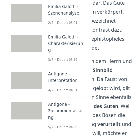
von Gut und Böse
dar. Das Gute
Emilia Galotti -
wird von dem Herrn verkörpert,
Szenenanalyse
der auch als Gott bezeichnet
2/7 – Dauer: 05:01
werden kann. Im Kontrast dazu
Emilia Galotti -
steht der Teufel Mephistopheles,
Charakterisierun
der das Böse abbildet.
g
3/7 – Dauer: 03:19
Die Wette zwischen dem Herrn und
Mephisto kann als
Sinnbild
Antigone -
verstanden werden. Da Faust von
Interpretation
Gott gemocht und gelobt wird, gilt
4/7 – Dauer: 04:51
er im übertragenen Sinne ebenfalls
Antigone -
als eine
Abbildung des Guten
. Weil
Zusammenfassu
Mephisto als Rolle des Bösen die
ng
göttliche Schöpfung
verurteilt
und
5/7 – Dauer: 04:56
lächerlich machen will, möchte er