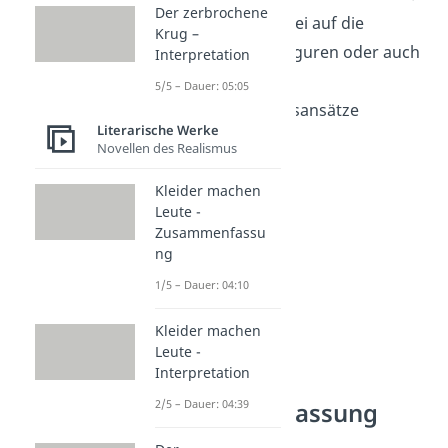
Der zerbrochene
Du kannst dabei auf die
Krug –
Sprache, die Figuren oder auch
Interpretation
verschiedene
5/5 – Dauer: 05:05
Interpretationsansätze
Literarische Werke
eingehen.
Novellen des Realismus
Kleider machen
Leute -
Zusammenfassu
ng
1/5 – Dauer: 04:10
Kleider machen
Leute -
Interpretation
Faust
2/5 – Dauer: 04:39
Zusammenfassung