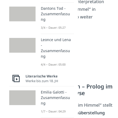
Textanalyse bzw. Interpretation
Dantons Tod -
vom „Prolog im Himmel“ in
Zusammenfassu
Goethes Faust also weiter
ng
eingehen.
3/4 – Dauer: 05:27
Leonce und Lena
-
Zusammenfassu
ng
4/4 – Dauer: 05:00
Literarische Werke
Werke bis zum 18. JH
Interpretation – Prolog im
Himmel Analyse
Emilia Galotti -
Zusammenfassu
ng
Die Szene „Prolog im Himmel“ stellt
1/7 – Dauer: 04:29
zudem eine
Gegenüberstellung