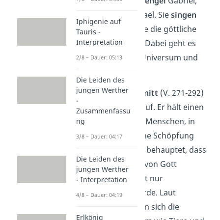
erscheinen die
Erzengel
Gabriel,
Raphael und Michael. Sie
singen
Iphigenie auf
ein Lied
, in dem sie die göttliche
Tauris -
Interpretation
Schöpfung
loben
. Dabei geht es
um die Erde, das Universum und
2/8 – Dauer: 05:13
Naturphänomene.
Die Leiden des
jungen Werther
Im zweiten Abschnitt
(V. 271-292)
-
taucht
Mephisto
auf. Er hält einen
Zusammenfassu
Monolog über die Menschen, in
ng
dem er die göttliche Schöpfung
3/8 – Dauer: 04:17
kritisiert
. Denn er behauptet, dass
Die Leiden des
der Mensch seine von Gott
jungen Werther
erhaltene Vernunft nur
- Interpretation
missbrauchen würde. Laut
4/8 – Dauer: 04:19
Mephisto verhalten sich die
Erlkönig