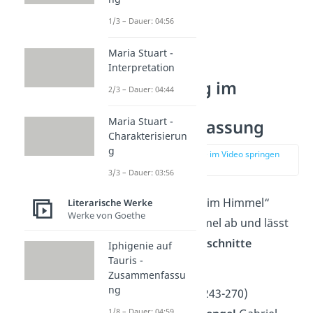
1/3 – Dauer: 04:56
Maria Stuart -
Interpretation
Faust Prolog im
2/3 – Dauer: 04:44
Himmel –
Maria Stuart -
Zusammenfassung
Charakterisierun
g
zur Stelle im Video springen
(00:49)
3/3 – Dauer: 03:56
Die Szene „Prolog im Himmel“
Literarische Werke
Werke von Goethe
spielt sich im Himmel ab und lässt
sich in
drei Sinnabschnitte
Iphigenie auf
Tauris -
gliedern.
Zusammenfassu
ng
Im ersten Teil
(V. 243-270)
1/8 – Dauer: 04:59