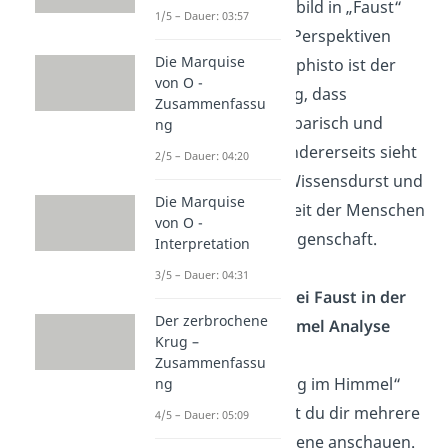
Das Menschenbild in „Faust“
1/5 – Dauer: 03:57
wird von zwei Perspektiven
Die Marquise
betrachtet. Mephisto ist der
von O -
festen Meinung, dass
Zusammenfassu
Menschen barbarisch und
ng
töricht sind. Andererseits sieht
2/5 – Dauer: 04:20
der Herr den Wissensdurst und
Die Marquise
die Strebsamkeit der Menschen
von O -
als eine gute Eigenschaft.
Interpretation
3/5 – Dauer: 04:31
Wie kann ich bei Faust in der
Der zerbrochene
Prolog im Himmel Analyse
Krug –
vorgehen?
Zusammenfassu
Für eine „Prolog im Himmel“
ng
Analyse solltest du dir mehrere
4/5 – Dauer: 05:09
Aspekte der Szene anschauen.