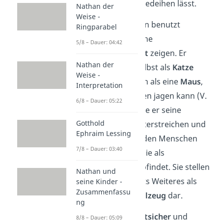
aufwachsen und gedeihen lässt.
Nathan der
Weise -
Mephisto hingegen benutzt
Ringparabel
Vergleiche, die seine
5/8 – Dauer: 04:42
Niederträchtigkeit
zeigen. Er
Nathan der
bezeichnet sich selbst als
Katze
Weise -
und den Menschen als eine
Maus
,
Interpretation
die er nach Belieben jagen kann (V.
6/8 – Dauer: 05:22
322). Damit möchte er seine
Gotthold
Überlegenheit
unterstreichen und
Ephraim Lessing
sich bewusst von
den Menschen
7/8 – Dauer: 03:40
abgrenzen, da er sie als
minderwertig empfindet. Sie stellen
Nathan und
für Mephisto nichts Weiteres als
seine Kinder -
Zusammenfassu
ein
wertloses Spielzeug
dar.
ng
Mephisto ist
selbstsicher
und
8/8 – Dauer: 05:09