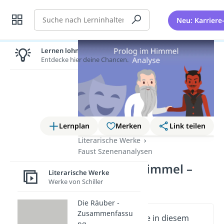
Suche
Neu: Karriere
Lernen lohnt sich!
Entdecke hier deine Chancen.
Lernplan
Merken
Link teilen
Literarische Werke
Faust Szenenanalysen
Prolog im Himmel –
Literarische Werke
Analyse
Werke von Schiller
Die Räuber -
Zusammenfassu
Wichtige Inhalte in diesem
ng