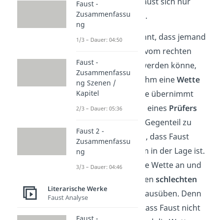
behauptet, dass Faust sich nur
Faust -
Zusammenfassu
selbst überschätzt.
ng
Als der Herr erwähnt, dass jemand
1/3 – Dauer: 04:50
wie Faust niemals vom rechten
Faust -
Weg abgebracht werden könne,
Zusammenfassu
schlägt Mephisto ihm eine
Wette
ng Szenen /
vor. In dieser Wette übernimmt
Kapitel
Mephisto die Rolle eines
Prüfers
2/3 – Dauer: 05:36
und versucht, das Gegenteil zu
Faust 2 -
beweisen: nämlich, dass Faust
Zusammenfassu
ebenfalls zu Bösem in der Lage ist.
ng
Der Herr nimmt die Wette an und
3/3 – Dauer: 04:46
lässt Mephisto einen
schlechten
Literarische Werke
Einfluss
auf Faust ausüben. Denn
Faust Analyse
er ist sich sicher, dass Faust nicht
Faust -