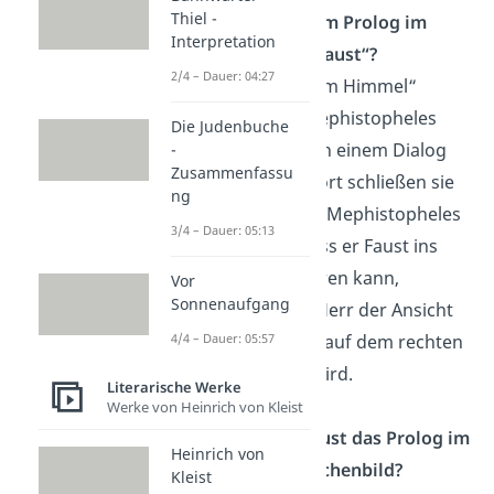
Thiel -
Was passiert im Prolog im
Interpretation
Himmel bei „Faust“?
2/4 – Dauer: 04:27
Beim „Prolog im Himmel“
stehen sich Mephistopheles
Die Judenbuche
und der Herr in einem Dialog
-
Zusammenfassu
gegenüber. Dort schließen sie
ng
eine Wette ab. Mephistopheles
3/4 – Dauer: 05:13
behauptet, dass er Faust ins
Teuflische führen kann,
Vor
Sonnenaufgang
während der Herr der Ansicht
ist, dass Faust auf dem rechten
4/4 – Dauer: 05:57
Weg bleiben wird.
Literarische Werke
Werke von Heinrich von Kleist
Was ist bei Faust das Prolog im
Heinrich von
Himmel Menschenbild?
Kleist