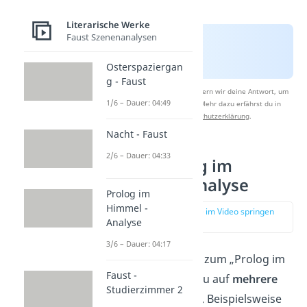
Literarische Werke
Faust Szenenanalysen
Osterspaziergan
g - Faust
Nach Beantwortung speichern wir deine Antwort, um
1/6 – Dauer: 04:49
Studyflix zu verbessern. Mehr dazu erfährst du in
unserer
Datenschutzerklärung
.
Nacht - Faust
2/6 – Dauer: 04:33
Faust Prolog im
Himmel – Analyse
Prolog im
Himmel -
zur Stelle im Video springen
Analyse
(02:05)
3/6 – Dauer: 04:17
Bei deiner Analyse zum „Prolog im
Faust -
Himmel“ solltest du auf
mehrere
Studierzimmer 2
Aspekte
eingehen. Beispielsweise