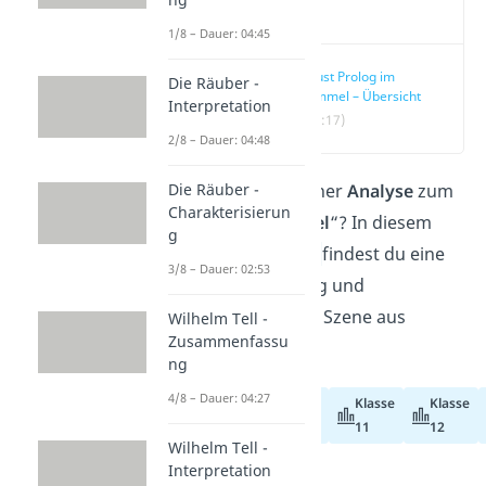
Video
1/8 – Dauer: 04:45
Faust Prolog im
Die Räuber -
Himmel – Übersicht
Interpretation
(00:17)
2/8 – Dauer: 04:48
Du suchst nach einer
Analyse
zum
Die Räuber -
Charakterisierun
„
Prolog im Himmel
“? In diesem
g
Beitrag und
Video
findest du eine
3/8 – Dauer: 02:53
Zusammenfassung und
Interpretation der Szene aus
Wilhelm Tell -
Zusammenfassu
Goethes „Faust“!
ng
4/8 – Dauer: 04:27
Klasse
Klasse
Abiturvorbereitung
11
12
Wilhelm Tell -
Interpretation