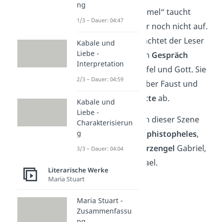
ng
Im „Prolog im Himmel“ taucht
1/3 – Dauer: 04:47
Faust als Charakter noch nicht auf.
Stattdessen beobachtet der Leser
Kabale und
Liebe -
bzw. Zuschauer ein
Gespräch
Interpretation
zwischen dem Teufel und Gott. Sie
2/3 – Dauer: 04:59
unterhalten sich über Faust und
schließen eine
Wette
ab.
Kabale und
Liebe -
Wichtige Figuren in dieser Szene
Charakterisierun
g
sind der Teufel
Mephistopheles
,
der
Herr
und die
Erzengel
Gabriel,
3/3 – Dauer: 04:04
Michael und Raphael.
Literarische Werke
Maria Stuart
Maria Stuart -
Zusammenfassu
ng