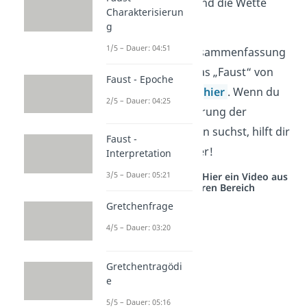
nachgeben wird und die Wette
Charakterisierun
damit gewinnt.
g
1/5 – Dauer: 04:51
Übrigens:
Eine Zusammenfassung
des ganzen Dramas „Faust“ von
Faust - Epoche
Goethe findest du
hier
. Wenn du
2/5 – Dauer: 04:25
eine Charakterisierung der
einzelnen Personen suchst, hilft dir
Faust -
dieses Video
weiter!
Interpretation
3/5 – Dauer: 05:21
Studyflix vernetzt: Hier ein Video aus
einem anderen Bereich
Gretchenfrage
4/5 – Dauer: 03:20
Gretchentragödi
e
5/5 – Dauer: 05:16