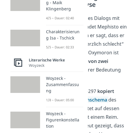
g - Maik
Himmel Analyse
Klingenberg
Schon zu Beginn des Dialogs mit
4/5 – Dauer: 02:40
dem Herrn verwendet Mephisto ein
Charakterisierun
Oxymoron
, indem er sagt, dass er
g Isa - Tschick
es auf der Erde „herzlich schlecht“
5/5 – Dauer: 02:33
findet (V. 296). Ein Oxymoron ist
Literarische Werke
eine
Kombination von zwei
Woyzeck
Begriffen
, die in ihrer Bedeutung
gegenteilig
sind.
Woyzeck -
Zusammenfassu
ng
In den
Versen
293-297
kopiert
Mephisto das
Reimschema
des
1/8 – Dauer: 05:00
Herrn und antwortet auf dessen
Woyzeck -
Frage ebenfalls mit einem Reim.
Figurenkonstella
Dadurch wird erneut gezeigt, dass
tion