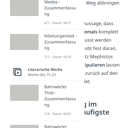
Medea -
Faust vom rechten Weg abbringen
Zusammenfassu
und „ruinieren“.
ng
Im Kern steht die Aussage, dass
6/7 – Dauer: 04:31
das wahre Gute
niemals
komplett
Nibelungenlied -
vom Bösen beeinflusst werden
Zusammenfassu
kann. Der Herr glaubt fest daran,
ng
dass Faust sich trotz Mephistos
7/7 – Dauer: 05:33
Einfluss
nicht manipulieren
lassen
Literarische Werke
wird und am Ende zurück auf den
Werke des 19. JH
richtigen Weg
findet.
Bahnwärter
Thiel -
Zusammenfassu
Faust Prolog im
ng
Himmel – häufigste
1/4 – Dauer: 04:41
Fragen
Bahnwärter