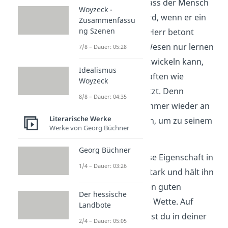
wird ausgesagt, dass der Mensch
Woyzeck -
Fehler
machen wird, wenn er ein
Zusammenfassu
ng Szenen
Ziel verfolgt
. Der Herr betont
hiermit, dass ein Wesen nur lernen
7/8 – Dauer: 05:28
und sich weiterentwickeln kann,
Idealismus
wenn es Eigenschaften wie
Woyzeck
Strebsamkeit besitzt. Denn
8/8 – Dauer: 04:35
dadurch wird es immer wieder an
Literarische Werke
sich selbst arbeiten, um zu seinem
Werke von Georg Büchner
Ziel zu gelangen.
Georg Büchner
Der Herr sieht diese Eigenschaft in
1/4 – Dauer: 03:26
Faust besonders stark und hält ihn
deswegen für einen guten
Der hessische
Kandidaten für die Wette. Auf
Landbote
diesen Punkt kannst du in deiner
2/4 – Dauer: 05:05