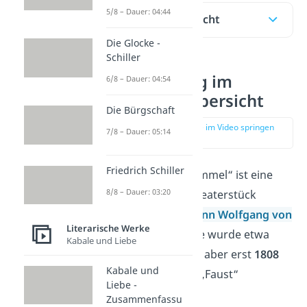
5/8 – Dauer: 04:44
Inhaltsübersicht
Die Glocke -
Schiller
Faust Prolog im
6/8 – Dauer: 04:54
Himmel – Übersicht
Die Bürgschaft
zur Stelle im Video springen
7/8 – Dauer: 05:14
(00:17)
Friedrich Schiller
Der „Prolog im Himmel“ ist eine
8/8 – Dauer: 03:20
Szene aus dem Theaterstück
„
Faust I
“ von
Johann Wolfgang von
Literarische Werke
Goethe
. Die Szene wurde etwa
Kabale und Liebe
1780 geschrieben, aber erst
1808
Kabale und
mit dem Rest von „Faust“
Liebe -
veröffentlicht.
Zusammenfassu