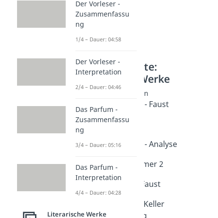
Der Vorleser -
Zusammenfassu
ng
1/4 – Dauer: 04:58
Der Vorleser -
Weitere Inhalte:
Interpretation
Literarische Werke
2/4 – Dauer: 04:46
Faust Szenenanalysen
Osterspaziergang - Faust
Das Parfum -
Dauer: 04:49
Zusammenfassu
Nacht - Faust
ng
Dauer: 04:33
Prolog im Himmel - Analyse
3/4 – Dauer: 05:16
Dauer: 04:17
Faust - Studierzimmer 2
Das Parfum -
Dauer: 04:12
Interpretation
Walpurgisnacht - Faust
4/4 – Dauer: 04:28
Dauer: 05:00
Faust - Auerbachs Keller
Literarische Werke
Zusammenfassung