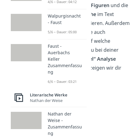
4/6 – Dauer: 04:12
ist es möglich, die
Figuren
und die
verwendete
Sprache
im Text
Walpurgisnacht
- Faust
genauer zu analysieren. Außerdem
lässt sich die Szene auch
5/6 – Dauer: 05:00
interpretieren
. Auf welche
Faust -
genauen Punkte du bei deiner
Auerbachs
„
Prolog im Himmel“ Analyse
Keller
Zusammenfassu
eingehen kannst, zeigen wir dir
ng
hier.
6/6 – Dauer: 03:21
Literarische Werke
Nathan der Weise
Nathan der
Weise -
Zusammenfassu
ng