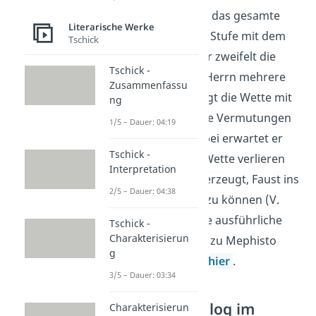
versucht sich über das gesamte
Literarische Werke
Gespräch auf eine Stufe mit dem
Tschick
Herrn zu stellen. Er zweifelt die
Tschick -
Allwissenheit des Herrn mehrere
Zusammenfassu
Male an und schlägt die Wette mit
ng
Faust vor, um seine Vermutungen
1/5 – Dauer: 04:19
zu bestätigen. Dabei erwartet er
Tschick -
nicht, dass er die Wette verlieren
Interpretation
könnte und ist überzeugt, Faust ins
2/5 – Dauer: 04:38
Teuflische führen zu können (V.
312). Wenn du eine ausführliche
Tschick -
Charakterisierun
Charakterisierung zu Mephisto
g
suchst, dann klick
hier
.
3/5 – Dauer: 03:34
Sprache – Prolog im
Charakterisierun