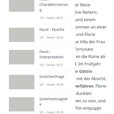
zu lassen. Auf seiner Reise
Charakterisierun
g
begegnet er bald drei Reitern:
1/5 – Dauer: 04:51
Fortunato, Pietro
und einem
Knaben
. Die drei kommen an einer
Faust - Epoche
Palastruine vorbei und Florio
2/5 – Dauer: 04:25
glaubt, die luxuriöse Villa der Frau
wiederzukennen. Fortunato
Faust -
beschreibt daraufhin die Ruine als
Interpretation
alten
Venustempel
. Im Frühjahr
3/5 – Dauer: 05:21
spuke der
Geist der Göttin
Gretchenfrage
Venus
hier herum, mit der Absicht,
4/5 – Dauer: 03:20
junge Männer zu verführen
. Florio
ist erleichtert, den dunklen
Gretchentragödi
Mächten entkommen zu sein, und
e
preist Gott. Daraufhin entpuppt
5/5 – Dauer: 05:16