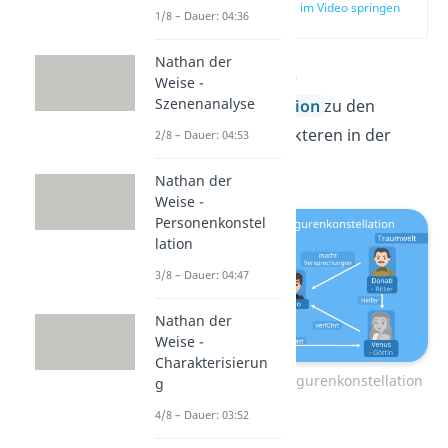
zur Stelle im Video springen
1/8 – Dauer: 04:36
(00:52)
Nathan der
Hier siehst du eine
Weise -
Szenenanalyse
Figurenkonstellation
zu den
wichtigsten Charakteren in der
2/8 – Dauer: 04:53
Novelle.
Nathan der
Weise -
Personenkonstel
lation
3/8 – Dauer: 04:47
Nathan der
Weise -
Charakterisierun
Das Marmorbild – Figurenkonstellation
g
4/8 – Dauer: 03:52
Florio