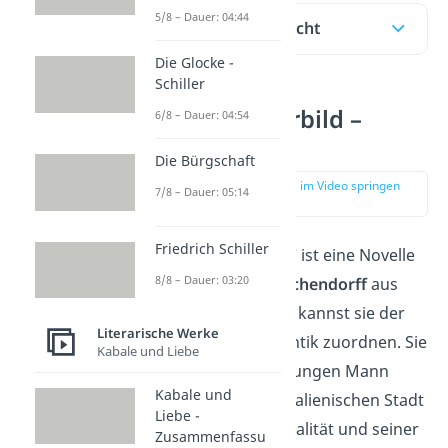
5/8 – Dauer: 04:44
Inhaltsübersicht
Die Glocke -
Schiller
Das Marmorbild –
6/8 – Dauer: 04:54
Übersicht
Die Bürgschaft
zur Stelle im Video springen
7/8 – Dauer: 05:14
(00:17)
Friedrich Schiller
„Das Marmorbild“
ist eine Novelle
8/8 – Dauer: 03:20
von
Joseph von Eichendorff
aus
dem Jahr
1818
. Du kannst sie der
Literarische Werke
Epoche der Romantik zuordnen. Sie
Kabale und Liebe
handelt von dem jungen Mann
Kabale und
Florio, der in der italienischen Stadt
Liebe -
Lucca zwischen Realität und seiner
Zusammenfassu