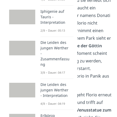
Bianka
kennen und sie verliebt sich
in ihn. Außerdem taucht ein
Iphigenie auf
unheimlicher Ritter namens Donati
Tauris -
Interpretation
auf. Nachts kann Florio nicht
schlafen und unternimmt einen
2/8 – Dauer: 05:13
Spaziergang. In einem Park sieht er
Die Leiden des
eine
Marmorstatue der Göttin
jungen Werther
Venus
. Für einen Moment scheint
-
Zusammenfassu
die Statue lebendig zu werden,
ng
bevor sie wieder erstarrt.
3/8 – Dauer: 04:17
Daraufhin flieht Florio in Panik aus
dem Park.
Die Leiden des
jungen Werther
Am nächsten Tag geht Florio erneut
- Interpretation
im Park spazieren und trifft auf
4/8 – Dauer: 04:19
eine
Frau
, die der
Venusstatue zum
Erlkönig