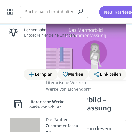
Suche
Neu: Karriere
Lernen lohnt sich!
Entdecke hier deine Chancen.
Lernplan
Merken
Link teilen
Literarische Werke
Werke von Eichendorff
Das Marmorbild –
Literarische Werke
Zusammenfassung
Werke von Schiller
Die Räuber -
Zusammenfassu
Wichtige Inhalte in diesem
ng