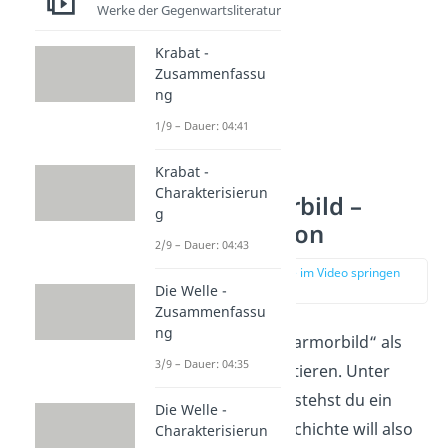
Werke der Gegenwartsliteratur
Krabat -
Zusammenfassu
ng
1/9 – Dauer: 04:41
Krabat -
Charakterisierun
Das Marmorbild –
g
Interpretation
2/9 – Dauer: 04:43
zur Stelle im Video springen
(02:11)
Die Welle -
Zusammenfassu
ng
Du kannst „Das Marmorbild“ als
3/9 – Dauer: 04:35
Allegorie
interpretieren. Unter
einer Allegorie verstehst du ein
Die Welle -
Gleichnis
. Die Geschichte will also
Charakterisierun