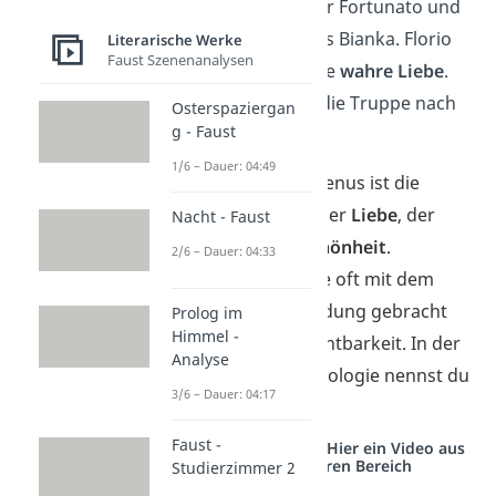
sich der Knabe, der Fortunato und
Pietro begleitet, als Bianka. Florio
Literarische Werke
Faust Szenenanalysen
erkennt in ihr seine
wahre Liebe
.
Gemeinsam reist die Truppe nach
Osterspaziergan
g - Faust
Mailand.
1/6 – Dauer: 04:49
Schon gewusst?
Venus ist die
römische Göttin
der
Liebe
, der
Nacht - Faust
Erotik
und der
Schönheit
.
2/6 – Dauer: 04:33
Außerdem wird sie oft mit dem
Frühling in Verbindung gebracht
Prolog im
Himmel -
und steht für Fruchtbarkeit. In der
Analyse
griechischen Mythologie nennst du
3/6 – Dauer: 04:17
sie
Aphrodite
.
Faust -
Studyflix vernetzt: Hier ein Video aus
einem anderen Bereich
Studierzimmer 2