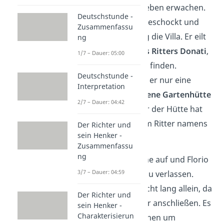
des Palasts zum Leben erwachen.
Deutschstunde -
Florio ist zutiefst geschockt und
Zusammenfassu
verlässt fluchtartig die Villa. Er eilt
ng
zum
Landhaus des Ritters Donati
,
1/7 – Dauer: 05:00
aber kann es nicht finden.
Deutschstunde -
Stattdessen findet er nur eine
Interpretation
heruntergekommene Gartenhütte
2/7 – Dauer: 04:42
vor. Der Bewohner der Hütte hat
noch nie von einem Ritter namens
Der Richter und
sein Henker -
Donati gehört.
Zusammenfassu
ng
Bald geht die Sonne auf und Florio
3/7 – Dauer: 04:59
beschließt, Lucca zu verlassen.
Jedoch bleibt er nicht lang allein, da
Der Richter und
sich ihm drei Reiter anschließen. Es
sein Henker -
Charakterisierun
handelt sich bei ihnen um