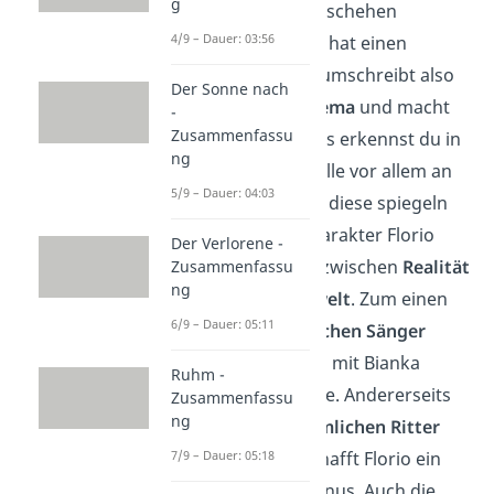
g
nicht ein reales Geschehen
4/9 – Dauer: 03:56
erzählen, sondern hat einen
tieferen Sinn
. Sie umschreibt also
Der Sonne nach
ein
abstraktes Thema
und macht
-
Zusammenfassu
es anschaulich. Das erkennst du in
ng
Eichendorffs Novelle vor allem an
5/9 – Dauer: 04:03
den Figuren, denn diese spiegeln
sich. Der Hauptcharakter Florio
Der Verlorene -
steht in der Mitte zwischen
Realität
Zusammenfassu
ng
und einer
Scheinwelt
. Zum einen
6/9 – Dauer: 05:11
trifft er den
fröhlichen Sänger
Fortunato
, der ihn mit Bianka
Ruhm -
verkuppeln möchte. Andererseits
Zusammenfassu
ng
gibt es den
unheimlichen Ritter
7/9 – Dauer: 05:18
Donati
. Der verschafft Florio ein
Treffen mit der Venus. Auch die