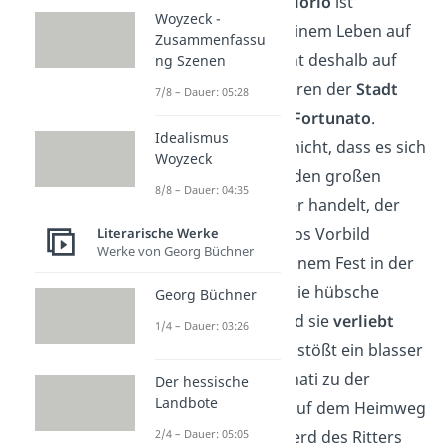
Der
Protagonist Florio
ist
Woyzeck -
gelangweilt mit seinem Leben auf
Zusammenfassu
dem Land und geht deshalb auf
ng Szenen
Reisen. Vor den Toren der
Stadt
7/8 – Dauer: 05:28
Lucca
trifft er auf
Fortunato
.
Idealismus
Zunächst weiß er nicht, dass es sich
Woyzeck
bei Fortunato um den großen
8/8 – Dauer: 04:35
Sänger und Dichter handelt, der
schon immer Florios Vorbild
Literarische Werke
Werke von Georg Büchner
gewesen ist. Auf einem Fest in der
Stadt lernt Florio die hübsche
Georg Büchner
Bianka
kennen und sie
verliebt
1/4 – Dauer: 03:26
sich in ihn
. Später stößt ein blasser
Ritter namens Donati zu der
Der hessische
Landbote
Festgesellschaft. Auf dem Heimweg
bäumt sich das Pferd des Ritters
2/4 – Dauer: 05:05