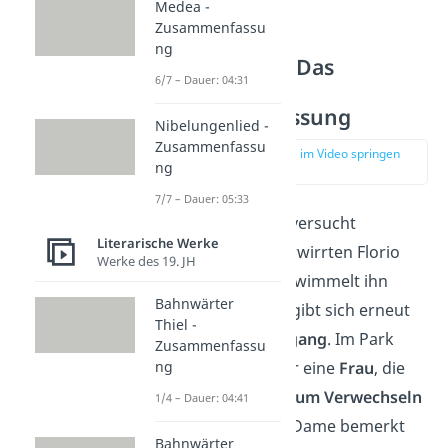
Medea -
Zusammenfassu
ng
Maskenball – Das
6/7 – Dauer: 04:31
Marmorbild
Zusammenfassung
Nibelungenlied -
Zusammenfassu
zur Stelle im Video springen
ng
(03:20)
7/7 – Dauer: 05:33
Am nächsten Tag versucht
Literarische Werke
Fortunato, den verwirrten Florio
Werke des 19. JH
aufzuheitern. Der wimmelt ihn
Bahnwärter
jedoch ab, und begibt sich erneut
Thiel -
auf einen
Spaziergang
. Im Park
Zusammenfassu
sieht er am Weiher eine
Frau
, die
ng
der
Venusstatue zum Verwechseln
1/4 – Dauer: 04:41
ähnlich
sieht. Die Dame bemerkt
Bahnwärter