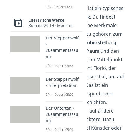
5/5 – Dauer: 06:00
„Das Marmorbild“ ist ein typisches
Werk der
Romantik
. Du findest
Literarische Werke
darin viele klassische Merkmale
Romane 20. JH - Moderne
dieser Epoche. Dazu gehören zum
Der Steppenwolf
Beispiel die
Gegenüberstellung
-
Zusammenfassu
von Realität und Traum
und den
ng
Fokus auf
Gefühle
. Im Mittelpunkt
1/4 – Dauer: 04:55
der Geschichte steht Florio, der
seine Heimat verlassen hat, um auf
Der Steppenwolf
Reisen
zu gehen. Das ist ein
- Interpretation
typischer Ausgangspunkt von
2/4 – Dauer: 05:00
romantischen Geschichten.
Der Untertan -
Unterwegs trifft er auf andere
Zusammenfassu
romantische Charaktere. Dazu
ng
zählen zum Beispiel Künstler oder
3/4 – Dauer: 05:04