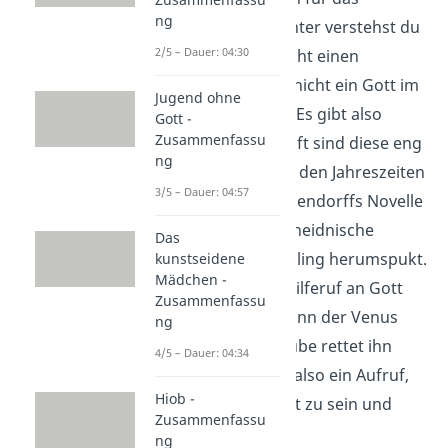
ng
Heidentum
. Darunter verstehst du
2/5 – Dauer: 04:30
aus christlicher Sicht einen
Glauben, bei dem nicht ein Gott im
Jugend ohne
Mittelpunkt steht. Es gibt also
Gott -
Zusammenfassu
mehrere Götter. Oft sind diese eng
ng
mit der
Natur
und den Jahreszeiten
3/5 – Dauer: 04:57
verbunden. In Eichendorffs Novelle
ist die Venus eine heidnische
Das
Göttin, die im Frühling herumspukt.
kunstseidene
Mädchen -
Nur durch einen Hilferuf an Gott
Zusammenfassu
kann Florio den Bann der Venus
ng
brechen. Sein Glaube rettet ihn
4/5 – Dauer: 04:34
also. Das Werk ist also ein Aufruf,
Hiob -
ein frommer Christ zu sein und
Zusammenfassu
Gott zu preisen.
ng