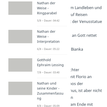
Nathan der
gelangweilt vom Landleben und
Weise -
Ringparabel
geht deshalb auf Reisen
5/8 – Dauer: 04:42
wird vom Geist der Venusstatue
verführt
Nathan der
starker Glaube an Gott rettet
Weise -
Interpretation
ihn
verliebt sich in Bianka
6/8 – Dauer: 05:22
Fortunato
Gotthold
Ephraim Lessing
Sänger und Dichter
7/8 – Dauer: 03:40
freundet sich mit Florio an
Nathan und
weiß vom Mythos der
seine Kinder -
spukenden Venus, ist aber nicht
Zusammenfassu
selbst betroffen
ng
verlässt Lucca am Ende mit
8/8 – Dauer: 05:09