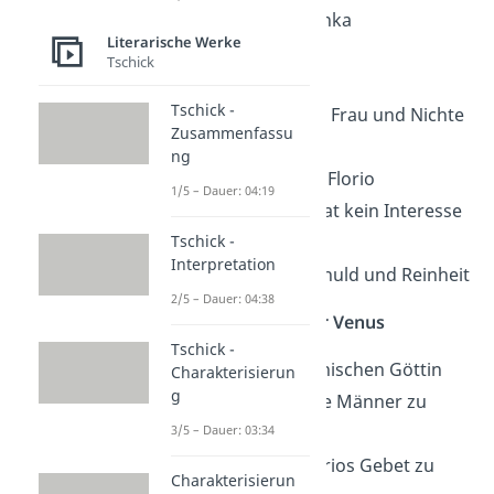
Pietro und Bianka
Literarische Werke
Tschick
Bianka
Tschick -
hübsche junge Frau und Nichte
Zusammenfassu
von Pietro
ng
verliebt sich in Florio
1/5 – Dauer: 04:19
denkt, Florio hat kein Interesse
Tschick -
an ihr
Interpretation
steht für Unschuld und Reinheit
2/5 – Dauer: 04:38
Marmorabbild der Venus
Tschick -
Geist der heidnischen Göttin
Charakterisierun
g
versucht, junge Männer zu
3/5 – Dauer: 03:34
verführen
wird
durch Florios Gebet zu
Charakterisierun