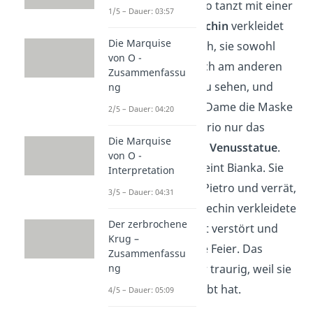
Herrn Pietro
. Florio tanzt mit einer
1/5 – Dauer: 03:57
Dame, die als
Griechin
verkleidet
Die Marquise
ist. Er glaubt jedoch, sie sowohl
von O -
neben sich, als auch am anderen
Zusammenfassu
Ende des Raums zu sehen, und
ng
erschrickt. Als die Dame die Maske
2/5 – Dauer: 04:20
abnimmt, sieht Florio nur das
Die Marquise
starre Gesicht der Venusstatue
.
von O -
Kurz darauf erscheint Bianka. Sie
Interpretation
ist die Nichte von Pietro und verrät,
3/5 – Dauer: 04:31
dass sie die als Griechin verkleidete
Der zerbrochene
Dame sei. Florio ist verstört und
Krug –
verlässt abrupt die Feier. Das
Zusammenfassu
macht Bianka sehr traurig, weil sie
ng
sich in Florio verliebt hat.
4/5 – Dauer: 05:09