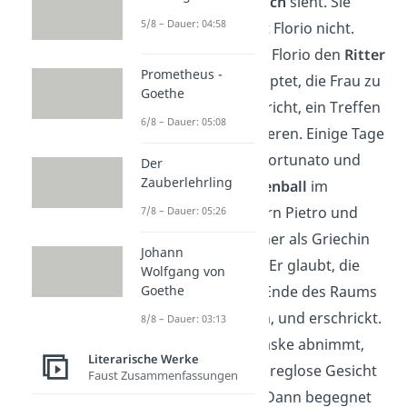
Verwechseln ähnlich
sieht. Sie
5/8 – Dauer: 04:58
singt und bemerkt Florio nicht.
Kurz darauf findet Florio den
Ritter
Prometheus -
Donati
. Der behauptet, die Frau zu
Goethe
kennen und verspricht, ein Treffen
6/8 – Dauer: 05:08
mit ihr zu organisieren. Einige Tage
später besuchen Fortunato und
Der
Zauberlehrling
Florio einen
Maskenball
im
Landhaus des Herrn Pietro und
7/8 – Dauer: 05:26
Florio tanzt mit einer als Griechin
Johann
verkleideten Frau. Er glaubt, die
Wolfgang von
Frau am anderen Ende des Raums
Goethe
noch mal zu sehen,
und erschrickt.
8/8 – Dauer: 03:13
Als die Frau die Maske abnimmt,
Literarische Werke
blickt Florio in das reglose Gesicht
Faust Zusammenfassungen
der
Venusstatue
. Dann begegnet