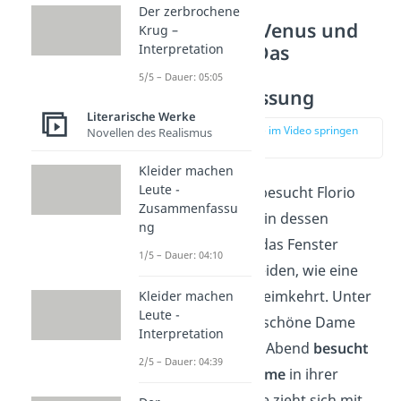
Der zerbrochene
Im Bann der Venus und
Krug –
Auflösung – Das
Interpretation
Marmorbild
5/5 – Dauer: 05:05
Zusammenfassung
Literarische Werke
zur Stelle im Video springen
Novellen des Realismus
(00:25)
Kleider machen
Leute -
Kurze Zeit später besucht Florio
Zusammenfassu
den
Ritter Donati
in dessen
ng
Landhaus
. Durch das Fenster
1/5 – Dauer: 04:10
beobachten die beiden, wie eine
Jagdgesellschaft heimkehrt. Unter
Kleider machen
Leute -
ihnen ist auch die schöne Dame
Interpretation
aus dem Park. Am Abend
besucht
2/5 – Dauer: 04:39
Florio dann
die Dame
in ihrer
luxuriösen Villa. Sie zieht sich mit