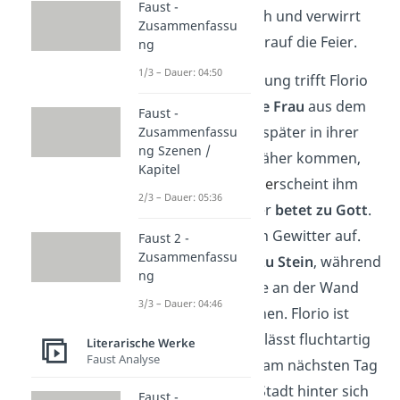
Faust -
er Bianka. Ängstlich und verwirrt
Zusammenfassu
verlässt er kurz darauf die Feier.
ng
1/3 – Dauer: 04:50
Dank Donatis Planung trifft Florio
die
geheimnisvolle Frau
aus dem
Faust -
Park wenige Tage später in ihrer
Zusammenfassu
ng Szenen /
Villa. Sie will ihm näher kommen,
Kapitel
doch die Situation
er
scheint ihm
2/3 – Dauer: 05:36
merkwürdig und er
betet zu Gott
.
Daraufhin zieht ein Gewitter auf.
Faust 2 -
Zusammenfassu
Die
Frau erstarrt zu Stein
, während
ng
sämtliche Gemälde an der Wand
3/3 – Dauer: 04:46
zum Leben erwachen. Florio ist
geschockt und verlässt fluchtartig
Literarische Werke
Faust Analyse
den Palast. Direkt am nächsten Tag
beschließt er, die Stadt hinter sich
Faust -