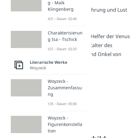
Gott zerstört
g - Maik
Klingenberg
steht für Verführung und Lust
4/5 – Dauer: 02:40
Weitere Figuren
Charakterisierun
Ritter Donati:
Helfer der Venus
g Isa - Tschick
Pietro:
Veranstalter des
5/5 – Dauer: 02:33
Maskenballs und Onkel von
Literarische Werke
Bianka
Woyzeck
Woyzeck -
Zusammenfassu
ng
1/8 – Dauer: 05:00
Woyzeck -
Figurenkonstella
tion