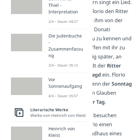
Florio nicht, sondern singt ein Lied.
Thiel -
Kurz darauf trifft Florio den Ritter
Interpretation
Donati und erzählt ihm von der
2/4 – Dauer: 04:27
schönen Fremden. Donati
Die Judenbuche
behauptet, die Frau zu kennen und
-
verspricht, ein Treffen mit ihr zu
Zusammenfassu
ng
organisieren. Wenig später, an
einem Sonntag, lädt der
Ritter
3/4 – Dauer: 05:13
Donati
Florio zur
Jagd
ein. Florio
Vor
lehnt jedoch ab: Denn der
Sonntag
Sonnenaufgang
ist dem christlichen Glauben
4/4 – Dauer: 05:57
zufolge ein
heiliger Tag
.
Literarische Werke
Einige Tage später besuchen
Werke von Heinrich von Kleist
Fortunato und Florio einen
Heinrich von
Maskenball
im Landhaus eines
Kleist