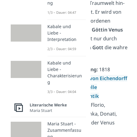
sehnsuchtsvollen Traumwelt hin-
ng
und hergerissen ist. Er wird von
1/3 – Dauer: 04:47
dem lebendig gewordenen
Kabale und
Marmorabbild der
Göttin Venus
Liebe -
verführt und findet nur durch
Interpretation
seinen
Glauben an Gott
die wahre
2/3 – Dauer: 04:59
Liebe.
Kabale und
Veröffentlichung:
1818
Liebe -
Charakterisierun
Autor:
Joseph von Eichendorff
g
Gattung:
Novelle
3/3 – Dauer: 04:04
Epoche:
Romantik
Hauptfiguren:
Florio,
Literarische Werke
Maria Stuart
Fortunato, Bianka, Donati,
Marmorabbild der Venus
Maria Stuart -
Zusammenfassu
ng