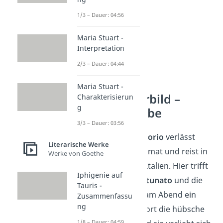
1/3 – Dauer: 04:56
Maria Stuart -
Interpretation
2/3 – Dauer: 04:44
Maria Stuart -
Das Marmorbild –
Charakterisierun
g
Inhaltsangabe
3/3 – Dauer: 03:56
Der junge Mann
Florio
verlässt
Literarische Werke
seine ländliche Heimat und reist in
Werke von Goethe
die Stadt Lucca in Italien. Hier trifft
Iphigenie auf
er den
Sänger Fortunato
und die
Tauris -
beiden besuchen am Abend ein
Zusammenfassu
ng
Fest. Florio lernt dort die hübsche
1/8 – Dauer: 04:59