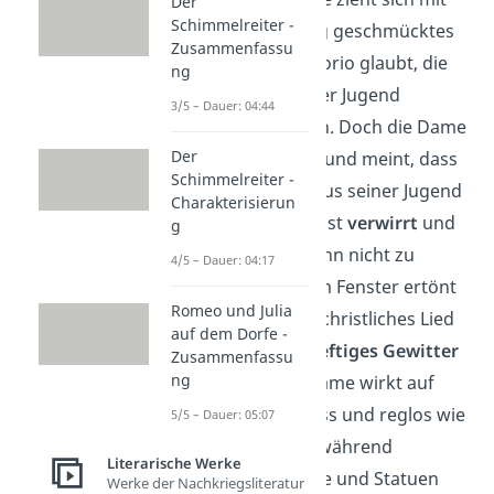
Der
Schimmelreiter -
ihm in ein prächtig geschmücktes
Zusammenfassu
Zimmer zurück. Florio glaubt, die
ng
Situation aus seiner Jugend
3/5 – Dauer: 04:44
wiederzuerkennen. Doch die Dame
Der
beschwichtigt ihn und meint, dass
Schimmelreiter -
jeder glaube, sie aus seiner Jugend
Charakterisierun
zu kennen.
Florio
ist
verwirrt
und
g
er
betet zu Gott
, ihn nicht zu
4/5 – Dauer: 04:17
verlassen. Vor dem Fenster ertönt
Romeo und Julia
plötzlich ein altes christliches Lied
auf dem Dorfe -
und es zieht ein
heftiges Gewitter
Zusammenfassu
ng
auf. Die schöne Dame wirkt auf
einmal wieder blass und reglos wie
5/5 – Dauer: 05:07
die
Venusstatue
, während
Literarische Werke
sämtliche Gemälde und Statuen
Werke der Nachkriegsliteratur