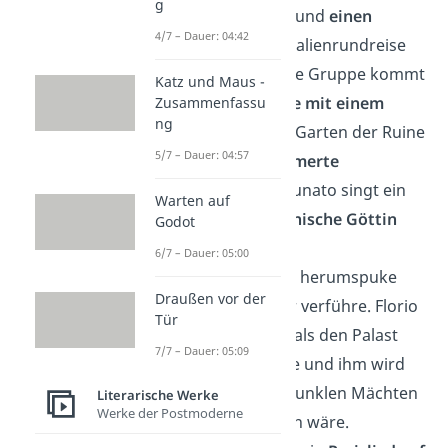
g
Fortunato, Pietro
und
einen
4/7 – Dauer: 04:42
Knaben
, die eine Italienrundreise
machen wollen. Die Gruppe kommt
Katz und Maus -
an einer
Burgruine mit einem
Zusammenfassu
ng
Weiher
vorbei. Im Garten der Ruine
5/7 – Dauer: 04:57
liegt eine
zertrümmerte
Venusstatue
. Fortunato singt ein
Warten auf
Lied über die
heidnische Göttin
Godot
Venus
, die in den
6/7 – Dauer: 05:00
Frühlingsmonaten herumspuke
Draußen vor der
und junge Männer verführe. Florio
Tür
erkennt die Ruine als den Palast
7/7 – Dauer: 05:09
der schönen Dame und ihm wird
klar, dass er fast dunklen Mächten
Literarische Werke
Werke der Postmoderne
zum Opfer gefallen wäre.