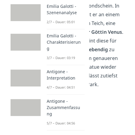
Spaziergang
im Mondschein. In
Emilia Galotti -
Szenenanalyse
einem Park erblickt er an einem
2/7 – Dauer: 05:01
Weiher, also einem Teich, eine
Marmorstatue der Göttin Venus
.
Emilia Galotti -
Im Mondlicht scheint diese für
Charakterisierun
g
einen Augenblick
lebendig
zu
werden. Doch beim genaueren
3/7 – Dauer: 03:19
Hinsehen ist die Statue wieder
Antigone -
erstarrt. Florio verlässt zutiefst
Interpretation
erschrocken den Park.
4/7 – Dauer: 04:51
Antigone -
Zusammenfassu
ng
5/7 – Dauer: 04:56