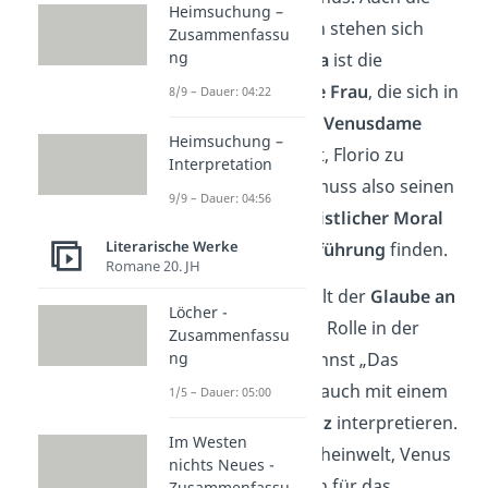
Heimsuchung –
weiblichen Figuren stehen sich
Zusammenfassu
ng
gegenüber:
Bianka
ist die
unschuldige junge Frau
, die sich in
8/9 – Dauer: 04:22
Florio verliebt. Die
Venusdame
Heimsuchung –
hingegen versucht, Florio zu
Interpretation
verführen. Florio muss also seinen
9/9 – Dauer: 04:56
Weg zwischen
christlicher Moral
Literarische Werke
und
sexueller Verführung
finden.
Romane 20. JH
Wie du siehst, spielt der
Glaube an
Löcher -
Gott
eine wichtige Rolle in der
Zusammenfassu
ng
Geschichte. Du kannst „Das
Marmorbild“ also auch mit einem
1/5 – Dauer: 05:00
christlichen Ansatz
interpretieren.
Im Westen
Die Figuren der Scheinwelt, Venus
nichts Neues -
und Donati, stehen für das
Zusammenfassu