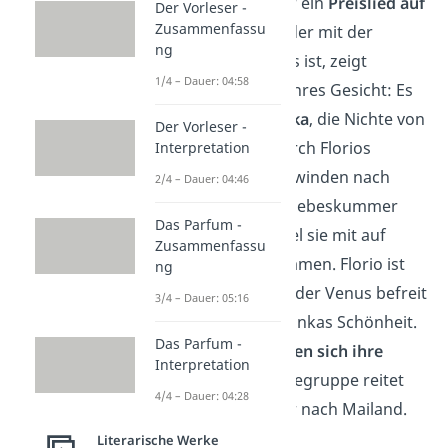
Erleichtert singt er ein
Preislied auf
Der Vorleser -
Zusammenfassu
Gott
. Der Knabe, der mit der
ng
Gruppe unterwegs ist, zeigt
1/4 – Dauer: 04:58
daraufhin sein wahres Gesicht: Es
ist eigentlich
Bianka
, die Nichte von
Der Vorleser -
Pietro. Weil sie durch Florios
Interpretation
plötzliches Verschwinden nach
2/4 – Dauer: 04:46
dem Maskenball Liebeskummer
Das Parfum -
hatte, hat ihr Onkel sie mit auf
Zusammenfassu
seine Reise genommen. Florio ist
ng
endlich vom Bann der Venus befreit
3/4 – Dauer: 05:16
und er erkennt Biankas Schönheit.
Das Parfum -
Die beiden
gestehen sich ihre
Interpretation
Liebe
und die Reisegruppe reitet
4/4 – Dauer: 04:28
gemeinsam weiter nach Mailand.
Literarische Werke