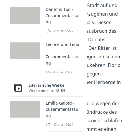
vor den Toren der Stadt auf und
Dantons Tod -
weigert sich weiterzugehen und
Zusammenfassu
ng
Donati flucht lauthals. Dieser
plötzliche Gefühlsausbruch des
3/4 – Dauer: 05:27
sonst so höflichen Donatis
Leonce und Lena
verschreckt Florio. Der Ritter ist
-
schließlich gezwungen, zu seinem
Zusammenfassu
ng
Landhaus zurückzukehren. Florio
4/4 – Dauer: 05:00
und Fortunato hingegen
übernachten in einer Herberge in
Literarische Werke
der Stadt.
Werke bis zum 18. JH
Allerdings kann Florio wegen der
Emilia Galotti -
Zusammenfassu
überwältigenden Eindrücke des
ng
vergangenen Tages nicht schlafen.
1/7 – Dauer: 04:29
Daraufhin unternimmt er einen