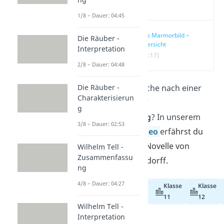
Video
1/8 – Dauer: 04:45
Das Marmorbild –
Die Räuber -
Übersicht
Interpretation
(00:17)
2/8 – Dauer: 04:48
Du bist auf der Suche nach einer
Die Räuber -
Charakterisierun
„Das Marmorbild“
g
Zusammenfassung
? In unserem
3/8 – Dauer: 02:53
Beitrag und im
Video
er
fährst du
alles rund um die Novelle von
Wilhelm Tell -
Zusammenfassu
Joseph von Eichendorff.
ng
4/8 – Dauer: 04:27
Klasse
Klasse
Abiturvorbereitung
11
12
Wilhelm Tell -
Interpretation