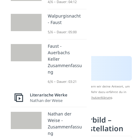
4/6 – Dauer: 04:12
Walpurgisnacht
- Faust
5/6 – Dauer: 05:00
Faust -
Auerbachs
Keller
Zusammenfassu
ng
6/6 – Dauer: 03:21
Nach Beantwortung speichern wir deine Antwort, um
Studyflix zu verbessern. Mehr dazu erfährst du in
Literarische Werke
unserer
Datenschutzerklärung
.
Nathan der Weise
Nathan der
Das Marmorbild –
Weise -
Figurenkonstellation
Zusammenfassu
ng