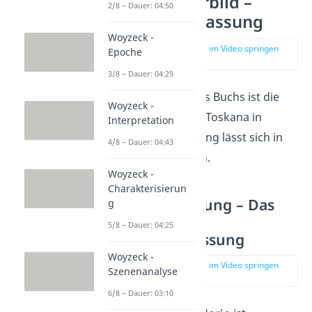
Das Marmorbild –
2/8 – Dauer: 04:50
Zusammenfassung
Woyzeck -
zur Stelle im Video springen
Epoche
(02:15)
3/8 – Dauer: 04:29
Der Schauplatz des Buchs ist die
Woyzeck -
Stadt Lucca in der Toskana in
Interpretation
Italien. Die Handlung lässt sich in
4/8 – Dauer: 04:43
drei Teile
aufteilen.
Woyzeck -
Charakterisierun
Erste Begegnung – Das
g
Marmorbild
5/8 – Dauer: 04:25
Zusammenfassung
Woyzeck -
zur Stelle im Video springen
Szenenanalyse
(02:21)
6/8 – Dauer: 03:10