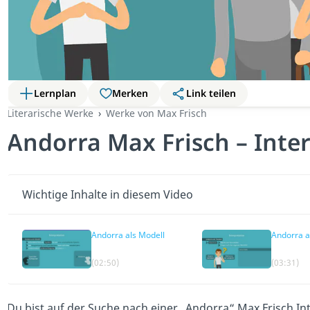
Lernplan
Merken
Link teilen
Literarische Werke
Werke von Max Frisch
Andorra Max Frisch – Inte
Wichtige Inhalte in diesem Video
Andorra als Modell
Andorra a
(02:50)
(03:31)
Du bist auf der Suche nach einer „Andorra“ Max Frisch In