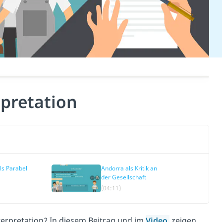
rpretation
ls Parabel
Andorra als Kritik an
der Gesellschaft
(04:11)
terpretation? In diesem Beitrag und im
Video
zeigen