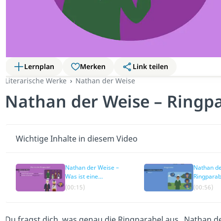
Lernplan
Merken
Link teilen
Literarische Werke
Nathan der Weise
Nathan der Weise – Ringp
Wichtige Inhalte in diesem Video
Nathan der Weise –
Nathan de
Was ist eine
Ringparab
Ringparabel?
(00:15)
(00:56)
Du fragst dich, was genau die Ringparabel aus „Nathan de