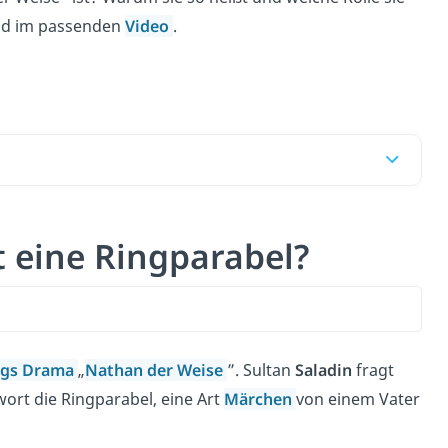
und im passenden
Video
.
t eine Ringparabel?
ngs
Drama
„
Nathan der Weise
”. Sultan
Saladin
fragt
ort die Ringparabel, eine Art
Märchen
von einem Vater