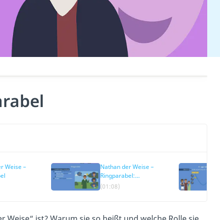
arabel
r Weise –
Nathan der Weise –
el
Ringparabel:
Zusammenfassung
(01:08)
r Weise“ ist? Warum sie so heißt und welche Rolle sie