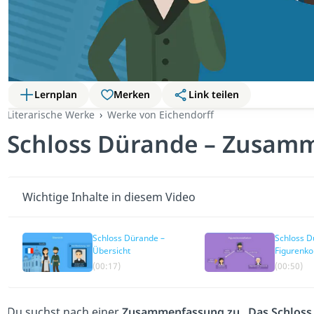
Lernplan
Merken
Link teilen
Literarische Werke
Werke von Eichendorff
Schloss Dürande – Zusam
Wichtige Inhalte in diesem Video
Schloss Dürande –
Schloss D
Übersicht
Figurenko
(00:17)
(00:50)
Du suchst nach einer
Zusammenfassung zu „Das Schloss