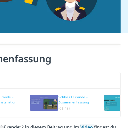
menfassung
ürande –
Schloss Dürande –
nstellation
Zusammenfassung
(01:48)
 Dürande“
? In diesem Beitrag und im
Video
findest du