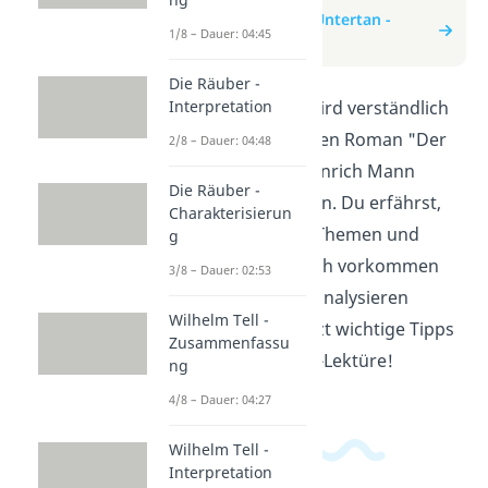
zum Beitrag: Der Untertan -
1/8 – Dauer: 04:45
Interpretation
Die Räuber -
In diesem Video wird verständlich
Interpretation
erklärt, wie man den Roman "Der
2/8 – Dauer: 04:48
Untertan" von Heinrich Mann
Die Räuber -
interpretieren kann. Du erfährst,
Charakterisierun
welche zentralen Themen und
g
Motive in dem Buch vorkommen
3/8 – Dauer: 02:53
und wie du diese analysieren
Wilhelm Tell -
kannst. Hol dir jetzt wichtige Tipps
Zusammenfassu
für deine Deutsch-Lektüre!
ng
4/8 – Dauer: 04:27
Wilhelm Tell -
Interpretation