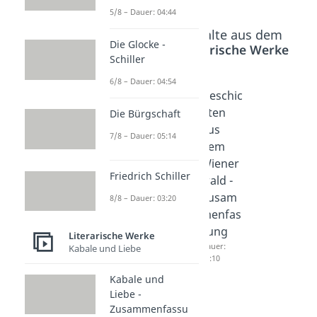
5/8 – Dauer: 04:44
Beliebte Inhalte aus dem
Die Glocke -
Bereich
Literarische Werke
Schiller
6/8 – Dauer: 04:54
Frühling
Frühling
Geschic
s
s
hten
Die Bürgschaft
Erwach
Erwach
aus
7/8 – Dauer: 05:14
en -
en -
dem
Zusam
Interpre
Wiener
Friedrich Schiller
menfas
tation
wald -
sung
Dauer:
Zusam
8/8 – Dauer: 03:20
04:47
Dauer:
menfas
04:54
sung
Literarische Werke
Dauer:
Kabale und Liebe
05:10
Kabale und
Liebe -
Zusammenfassu