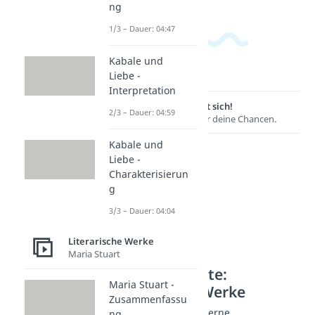
ng
1/3 – Dauer: 04:47
Kabale und
Liebe -
Interpretation
Lernen lohnt sich!
2/3 – Dauer: 04:59
Entdecke hier deine Chancen.
Kabale und
Liebe -
Charakterisierun
g
3/3 – Dauer: 04:04
Literarische Werke
Maria Stuart
Weitere Inhalte:
Maria Stuart -
Literarische Werke
Zusammenfassu
Romane 20. JH - Moderne
ng