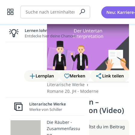
Suche
Neu: Karriere
Lernen lohnt sich!
Entdecke hier deine Chancen.
Lernplan
Merken
Link teilen
Literarische Werke
Romane 20. JH - Moderne
Der Untertan –
Literarische Werke
Interpretation (Video)
Werke von Schiller
Die Räuber -
Weitere Infos erhältst du im Beitrag
Zusammenfassu
zum Video
ng