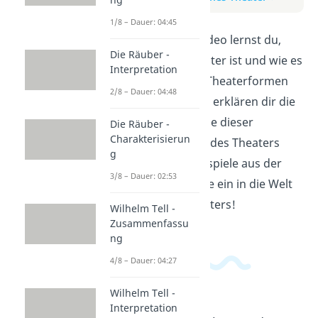
1/8 – Dauer: 04:45
In diesem Erklärvideo lernst du,
Die Räuber -
was Episches Theater ist und wie es
Interpretation
sich von anderen Theaterformen
2/8 – Dauer: 04:48
unterscheidet. Wir erklären dir die
Merkmale und Ziele dieser
Die Räuber -
Charakterisierun
besonderen Form des Theaters
g
und zeigen dir Beispiele aus der
3/8 – Dauer: 02:53
Geschichte. Tauche ein in die Welt
des Epischen Theaters!
Wilhelm Tell -
Zusammenfassu
ng
4/8 – Dauer: 04:27
Wilhelm Tell -
Interpretation