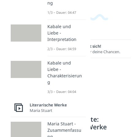
ng
1/3 – Dauer: 04:47
Kabale und
Liebe -
Interpretation
Lernen lohnt sich!
2/3 – Dauer: 04:59
Entdecke hier deine Chancen.
Kabale und
Liebe -
Charakterisierun
g
3/3 – Dauer: 04:04
Literarische Werke
Maria Stuart
Weitere Inhalte:
Maria Stuart -
Literarische Werke
Zusammenfassu
Werke von Brecht
ng