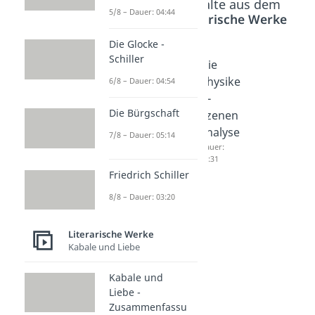
Beliebte Inhalte aus dem
5/8 – Dauer: 04:44
Bereich
Literarische Werke
Die Glocke -
Schiller
Die
Die
Die
Physike
Physike
Physike
6/8 – Dauer: 04:54
r -
r -
r -
Die Bürgschaft
Zusam
Interpre
Szenen
menfas
tation
analyse
7/8 – Dauer: 05:14
sung
Dauer:
Dauer:
04:58
03:31
Dauer:
Friedrich Schiller
04:15
8/8 – Dauer: 03:20
Literarische Werke
Kabale und Liebe
Kabale und
Liebe -
Zusammenfassu