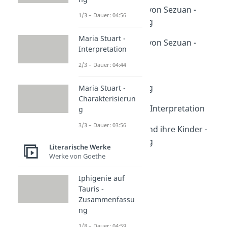
Der gute Mensch von Sezuan -
1/3 – Dauer: 04:56
Zusammenfassung
Dauer: 04:22
Maria Stuart -
Der gute Mensch von Sezuan -
Interpretation
Interpretation
2/3 – Dauer: 04:44
Dauer: 04:44
Leben des Galilei -
Zusammenfassung
Maria Stuart -
Charakterisierun
Dauer: 05:07
Leben des Galilei - Interpretation
g
Dauer: 04:48
3/3 – Dauer: 03:56
Mutter Courage und ihre Kinder -
Zusammenfassung
Literarische Werke
Dauer: 04:34
Werke von Goethe
Dreigroschenoper
Dauer: 05:15
Iphigenie auf
Bertolt Brecht
Tauris -
Dauer: 03:10
Zusammenfassu
Episches Theater
ng
Dauer: 05:07
1/8 – Dauer: 04:59