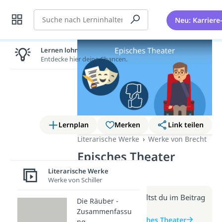
Suche
Neu: Karriere
Lernen lohnt sich!
Entdecke hier deine Chancen.
Lernplan
Merken
Link teilen
Literarische Werke
Werke von Brecht
Episches Theater
(Video)
Literarische Werke
Werke von Schiller
Weitere Infos erhältst du im Beitrag
Die Räuber -
zum Video
Zusammenfassu
zum Beitrag: Episches Theater
ng