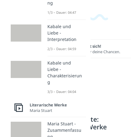
ng
1/3 – Dauer: 04:47
Kabale und
Liebe -
Interpretation
Lernen lohnt sich!
2/3 – Dauer: 04:59
Entdecke hier deine Chancen.
Kabale und
Liebe -
Charakterisierun
g
3/3 – Dauer: 04:04
Literarische Werke
Maria Stuart
Weitere Inhalte:
Maria Stuart -
Literarische Werke
Zusammenfassu
Werke von Goethe
ng