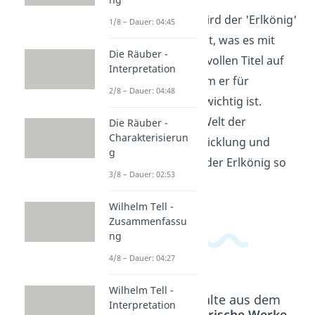
In diesem Video wird der 'Erlkönig'
1/8 – Dauer: 04:45
erklärt. Du erfährst, was es mit
Die Räuber -
diesem geheimnisvollen Titel auf
Interpretation
sich hat und warum er für
2/8 – Dauer: 04:48
Autohersteller so wichtig ist.
Tauche ein in die Welt der
Die Räuber -
Charakterisierun
automobilen Entwicklung und
g
entdecke, warum der Erlkönig so
3/8 – Dauer: 02:53
geheimnisvoll ist.
Wilhelm Tell -
Zusammenfassu
ng
4/8 – Dauer: 04:27
Wilhelm Tell -
Beliebte Inhalte aus dem
Interpretation
Bereich
Literarische Werke