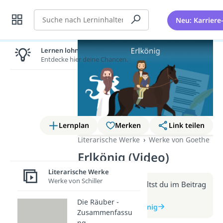
Suche
Neu: Karriere
Lernen lohnt sich!
Entdecke hier deine Chancen.
Lernplan
Merken
Link teilen
Literarische Werke
Werke von Goethe
Erlkönig (Video)
Literarische Werke
Werke von Schiller
Weitere Infos erhältst du im Beitrag
zum Video
Die Räuber -
zum Beitrag: Erlkönig
Zusammenfassu
ng