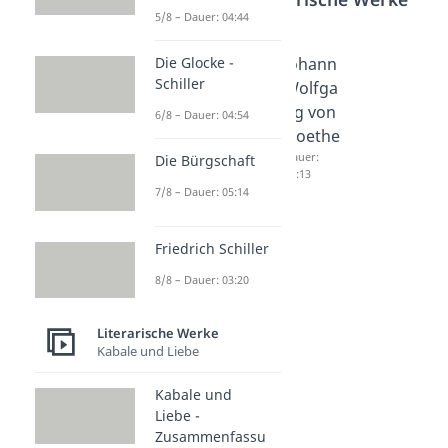
5/8 – Dauer: 04:44
Promet
Der
Johann
Die Glocke -
Schiller
heus -
Zauberl
Wolfga
Goethe
ehrling
ng von
6/8 – Dauer: 04:54
Dauer:
Dauer:
Goethe
05:08
05:26
Dauer:
Die Bürgschaft
03:13
7/8 – Dauer: 05:14
Friedrich Schiller
8/8 – Dauer: 03:20
Literarische Werke
Kabale und Liebe
Kabale und
Liebe -
Zusammenfassu