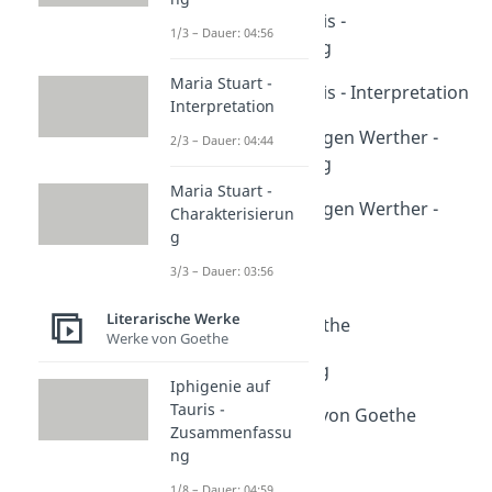
Iphigenie auf Tauris -
1/3 – Dauer: 04:56
Zusammenfassung
Dauer: 04:59
Maria Stuart -
Iphigenie auf Tauris - Interpretation
Interpretation
Dauer: 05:13
Die Leiden des jungen Werther -
2/3 – Dauer: 04:44
Zusammenfassung
Dauer: 04:17
Maria Stuart -
Die Leiden des jungen Werther -
Charakterisierun
Interpretation
g
Dauer: 04:19
3/3 – Dauer: 03:56
Erlkönig
Dauer: 04:58
Literarische Werke
Prometheus - Goethe
Werke von Goethe
Dauer: 05:08
Der Zauberlehrling
Iphigenie auf
Dauer: 05:26
Tauris -
Johann Wolfgang von Goethe
Zusammenfassu
Dauer: 03:13
ng
1/8 – Dauer: 04:59