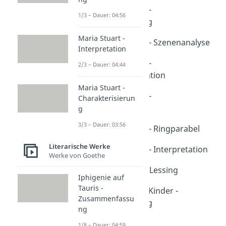
Nathan der Weise -
1/3 – Dauer: 04:56
Zusammenfassung
Dauer: 04:36
Maria Stuart -
Nathan der Weise - Szenenanalyse
Interpretation
Dauer: 04:53
Nathan der Weise -
2/3 – Dauer: 04:44
Personenkonstellation
Dauer: 04:47
Maria Stuart -
Nathan der Weise -
Charakterisierun
Charakterisierung
g
Dauer: 03:52
3/3 – Dauer: 03:56
Nathan der Weise - Ringparabel
Dauer: 04:42
Literarische Werke
Nathan der Weise - Interpretation
Werke von Goethe
Dauer: 05:22
Gotthold Ephraim Lessing
Iphigenie auf
Dauer: 03:40
Tauris -
Nathan und seine Kinder -
Zusammenfassu
Zusammenfassung
ng
Dauer: 05:09
1/8 – Dauer: 04:59