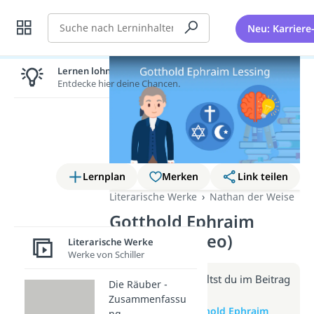
Suche
Neu: Karriere
Lernen lohnt sich!
Entdecke hier deine Chancen.
Lernplan
Merken
Link teilen
Literarische Werke
Nathan der Weise
Gotthold Ephraim
Lessing (Video)
Literarische Werke
Werke von Schiller
Weitere Infos erhältst du im Beitrag
Die Räuber -
zum Video
Zusammenfassu
zum Beitrag: Gotthold Ephraim
ng