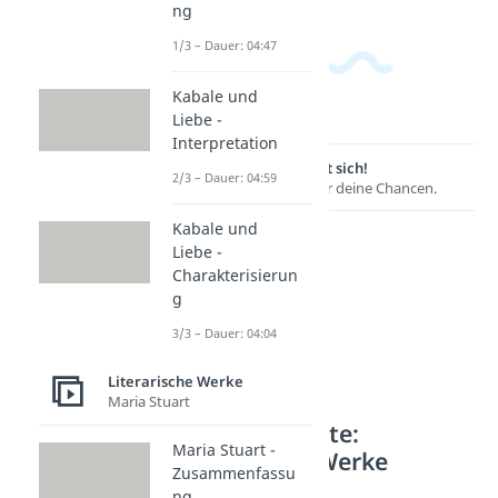
ng
1/3 – Dauer: 04:47
Kabale und
Liebe -
Interpretation
Lernen lohnt sich!
2/3 – Dauer: 04:59
Entdecke hier deine Chancen.
Kabale und
Liebe -
Charakterisierun
g
3/3 – Dauer: 04:04
Literarische Werke
Maria Stuart
Weitere Inhalte:
Maria Stuart -
Literarische Werke
Zusammenfassu
Nathan der Weise
ng