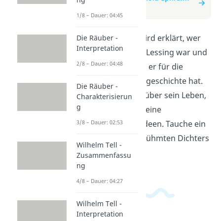
Lessing
1/8 – Dauer: 04:45
In diesem Video wird erklärt, wer
Die Räuber -
Interpretation
Gotthold Ephraim Lessing war und
2/8 – Dauer: 04:48
welche Bedeutung er für die
deutsche Literaturgeschichte hat.
Die Räuber -
Du erfährst mehr über sein Leben,
Charakterisierun
g
seine Werke und seine
philosophischen Ideen. Tauche ein
3/8 – Dauer: 02:53
in die Welt des berühmten Dichters
Wilhelm Tell -
und Denkers!
Zusammenfassu
ng
4/8 – Dauer: 04:27
Wilhelm Tell -
Interpretation