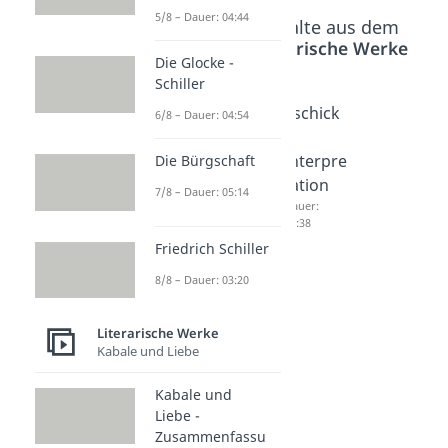
5/8 – Dauer: 04:44
Beliebte Inhalte aus dem
Bereich
Literarische Werke
Die Glocke -
Schiller
Nathan
Tschick
Tschick
6/8 – Dauer: 04:54
und
-
-
seine
Zusam
Interpre
Die Bürgschaft
Kinder -
menfas
tation
7/8 – Dauer: 05:14
Zusam
sung
Dauer:
04:38
menfas
Dauer:
Friedrich Schiller
04:19
sung
Dauer:
8/8 – Dauer: 03:20
05:09
Literarische Werke
Kabale und Liebe
Kabale und
Liebe -
Zusammenfassu