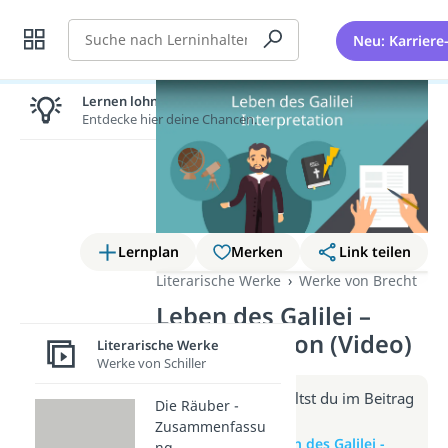
Suche
Neu: Karriere
Lernen lohnt sich!
Entdecke hier deine Chancen.
Lernplan
Merken
Link teilen
Literarische Werke
Werke von Brecht
Leben des Galilei –
Interpretation (Video)
Literarische Werke
Werke von Schiller
Weitere Infos erhältst du im Beitrag
Die Räuber -
zum Video
Zusammenfassu
zum Beitrag: Leben des Galilei -
ng