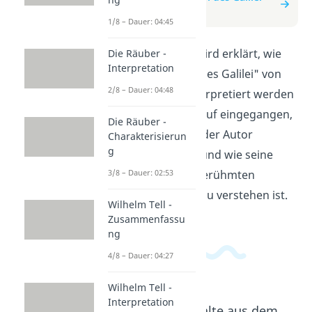
Interpretation
1/8 – Dauer: 04:45
In diesem Video wird erklärt, wie
Die Räuber -
Interpretation
das Buch "Leben des Galilei" von
2/8 – Dauer: 04:48
Bertolt Brecht interpretiert werden
kann. Es wird darauf eingegangen,
Die Räuber -
welche Botschaft der Autor
Charakterisierun
g
vermitteln wollte und wie seine
Darstellung des berühmten
3/8 – Dauer: 02:53
Wissenschaftlers zu verstehen ist.
Wilhelm Tell -
Zusammenfassu
ng
4/8 – Dauer: 04:27
Wilhelm Tell -
Interpretation
Beliebte Inhalte aus dem