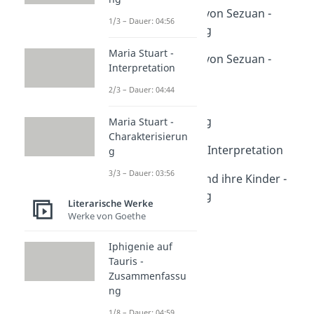
Der gute Mensch von Sezuan -
1/3 – Dauer: 04:56
Zusammenfassung
Dauer: 04:22
Maria Stuart -
Der gute Mensch von Sezuan -
Interpretation
Interpretation
2/3 – Dauer: 04:44
Dauer: 04:44
Leben des Galilei -
Zusammenfassung
Maria Stuart -
Charakterisierun
Dauer: 05:07
Leben des Galilei - Interpretation
g
Dauer: 04:48
3/3 – Dauer: 03:56
Mutter Courage und ihre Kinder -
Zusammenfassung
Literarische Werke
Dauer: 04:34
Werke von Goethe
Dreigroschenoper
Dauer: 05:15
Iphigenie auf
Bertolt Brecht
Tauris -
Dauer: 03:10
Zusammenfassu
Episches Theater
ng
Dauer: 05:07
1/8 – Dauer: 04:59