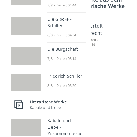
Bereich
Literarische Werke
5/8 – Dauer: 04:44
Die Glocke -
Mutter
Dreigro
Bertolt
Schiller
Courag
scheno
Brecht
6/8 – Dauer: 04:54
e und
per
Dauer:
03:10
ihre
Dauer:
Die Bürgschaft
05:15
Kinder -
7/8 – Dauer: 05:14
Zusam
menfas
Friedrich Schiller
sung
Dauer:
8/8 – Dauer: 03:20
04:34
Literarische Werke
Kabale und Liebe
Kabale und
Liebe -
Zusammenfassu