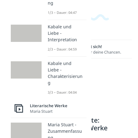
ng
1/3 – Dauer: 04:47
Kabale und
Liebe -
Interpretation
Lernen lohnt sich!
2/3 – Dauer: 04:59
Entdecke hier deine Chancen.
Kabale und
Liebe -
Charakterisierun
g
3/3 – Dauer: 04:04
Literarische Werke
Maria Stuart
Weitere Inhalte:
Maria Stuart -
Literarische Werke
Zusammenfassu
Werke von Brecht
ng