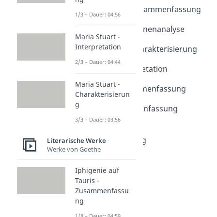
Emilia Galotti - Zusammenfassung
1/3 – Dauer: 04:56
Dauer: 04:29
Emilia Galotti - Szenenanalyse
Maria Stuart -
Dauer: 05:01
Interpretation
Emilia Galotti - Charakterisierung
Dauer: 03:19
2/3 – Dauer: 04:44
Antigone - Interpretation
Dauer: 04:51
Maria Stuart -
Antigone - Zusammenfassung
Charakterisierun
Dauer: 04:56
g
Medea - Zusammenfassung
Dauer: 04:31
3/3 – Dauer: 03:56
Nibelungenlied -
Zusammenfassung
Literarische Werke
Werke von Goethe
Dauer: 05:33
Iphigenie auf
Tauris -
Zusammenfassu
ng
1/8 – Dauer: 04:59