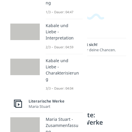
ng
1/3 – Dauer: 04:47
Kabale und
Liebe -
Interpretation
Lernen lohnt sich!
2/3 – Dauer: 04:59
Entdecke hier deine Chancen.
Kabale und
Liebe -
Charakterisierun
g
3/3 – Dauer: 04:04
Literarische Werke
Maria Stuart
Weitere Inhalte:
Maria Stuart -
Literarische Werke
Zusammenfassu
Werke bis zum 18. JH
ng