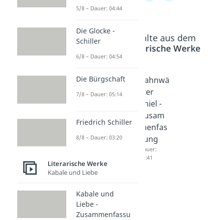
5/8 – Dauer: 04:44
Die Glocke -
Beliebte Inhalte aus dem
Schiller
Bereich
Literarische Werke
6/8 – Dauer: 04:54
Die Bürgschaft
Medea -
Nibelun
Bahnwä
Zusam
genlied
rter
7/8 – Dauer: 05:14
menfas
-
Thiel -
sung
Zusam
Zusam
Friedrich Schiller
Dauer:
menfas
menfas
04:31
8/8 – Dauer: 03:20
sung
sung
Dauer:
Dauer:
05:33
04:41
Literarische Werke
Kabale und Liebe
Kabale und
Liebe -
Zusammenfassu