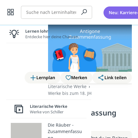
Suche
Neu: Karriere
Lernen lohnt sich!
Entdecke hier deine Chancen.
Lernplan
Merken
Link teilen
Literarische Werke
Werke bis zum 18. JH
Antigone –
Literarische Werke
Zusammenfassung
Werke von Schiller
(Video)
Die Räuber -
Zusammenfassu
Weitere Infos erhältst du im Beitrag
ng