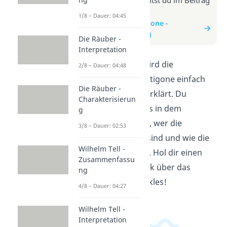
zum Video
1/8 – Dauer: 04:45
zum Beitrag: Antigone -
Zusammenfassung
Die Räuber -
Interpretation
In diesem Video wird die
2/8 – Dauer: 04:48
Geschichte von Antigone einfach
Die Räuber -
und verständlich erklärt. Du
Charakterisierun
erfährst, worum es in dem
g
Theaterstück geht, wer die
3/8 – Dauer: 02:53
Hauptcharaktere sind und wie die
Wilhelm Tell -
Handlung verläuft. Hol dir einen
Zusammenfassu
schnellen Überblick über das
ng
Drama von Sophokles!
4/8 – Dauer: 04:27
Wilhelm Tell -
Interpretation