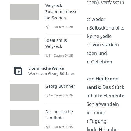
Mythos (Amazonen), verfasst in
Woyzeck -
Blankversen.
Zusammenfassu
ng Szenen
→
Bruch:
Es gibt weder
7/8 – Dauer: 05:28
Harmonie noch Selbstkontrolle.
Penthesilea ist keine „edle
Idealismus
Heldin“, sondern von starken
Woyzeck
Gefühlen getrieben und
8/8 – Dauer: 04:35
zerfleischt ihren Geliebten
Literarische Werke
Achilles.
Werke von Georg Büchner
Das Käthchen von Heilbronn
Georg Büchner
→
Typisch Romantik:
Das Stück
enthält märchenhafte Elemente
1/4 – Dauer: 03:26
wie Ritterwelt, Schlafwandeln
Der hessische
und den Eindruck einer
Landbote
schicksalhaften Fügung.
2/4 – Dauer: 05:05
→
Bruch:
Die blinde Hingabe