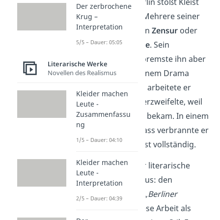
In Weimar und Berlin stößt Kleist
Der zerbrochene
auf Widerstände. Mehrere seiner
Krug –
Interpretation
Stücke scheitern an
Zensur
oder
5/5 – Dauer: 05:05
finden
keine Bühne
. Sein
Perfektionismus
bremste ihn aber
Literarische Werke
auch selbst. An seinem Drama
Novellen des Realismus
„Robert Guiskard“ arbeitete er
Kleider machen
jahrelang, bis er verzweifelte, weil
Leute -
Zusammenfassu
er es nicht perfekt bekam. In einem
ng
Anfall von Selbsthass verbrannte er
1/5 – Dauer: 04:10
das Manuskript fast vollständig.
Kleider machen
Gleichzeitig gibt er literarische
Leute -
Zeitschriften
heraus: den
Interpretation
„Phöbus“
und die
„Berliner
2/5 – Dauer: 04:39
Abendblätter“
. Diese Arbeit als