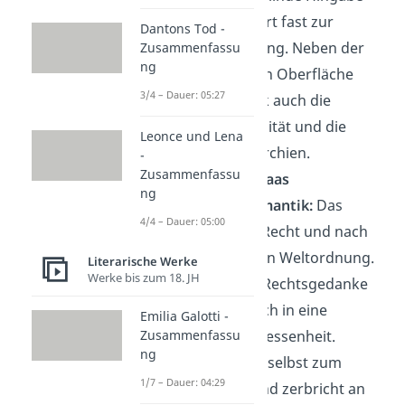
Käthchens führt fast zur
Dantons Tod -
Selbstzerstörung. Neben der
Zusammenfassu
ng
märchenhaften Oberfläche
3/4 – Dauer: 05:27
zeigt das Stück auch die
grausame Realität und die
Leonce und Lena
sozialen Hierarchien.
-
Zusammenfassu
Michael Kohlhaas
ng
→
Typisch Romantik:
Das
4/4 – Dauer: 05:00
Streben nach Recht und nach
einer gerechten Weltordnung.
Literarische Werke
Werke bis zum 18. JH
→
Bruch:
Der Rechtsgedanke
radikalisiert sich in eine
Emilia Galotti -
Zusammenfassu
fanatische Besessenheit.
ng
Kohlhaas wird selbst zum
1/7 – Dauer: 04:29
Gewalttäter und zerbricht an