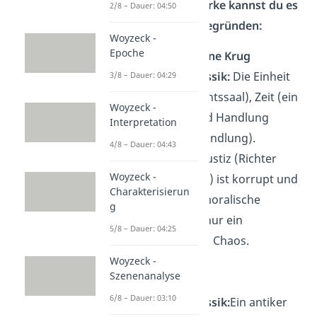
➡️ Für 5 seiner Werke kannst du es
2/8 – Dauer: 04:50
zum Beispiel so begründen:
Woyzeck -
Epoche
Der zerbrochene Krug
→
Typisch Klassik:
Die Einheit
3/8 – Dauer: 04:29
von Ort (Gerichtssaal), Zeit (ein
Woyzeck -
Vormittag) und Handlung
Interpretation
(Gerichtsverhandlung).
4/8 – Dauer: 04:43
→
Bruch:
Die Justiz (Richter
Woyzeck -
Adam als Täter) ist korrupt und
Charakterisierun
es gibt keine moralische
g
Besinnung — nur ein
5/8 – Dauer: 04:25
Aufdecken von Chaos.
Woyzeck -
Szenenanalyse
Penthesilea
6/8 – Dauer: 03:10
→
Typisch Klassik:
Ein antiker