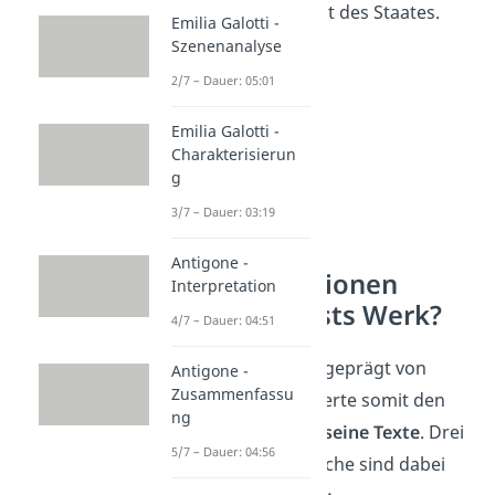
der Unfähigkeit des Staates.
Emilia Galotti -
Szenenanalyse
2/7 – Dauer: 05:01
Emilia Galotti -
Charakterisierun
g
3/7 – Dauer: 03:19
Antigone -
Welche Stationen
Interpretation
prägen Kleists Werk?
4/7 – Dauer: 04:51
Kleists
Leben
war geprägt von
Antigone -
Zusammenfassu
Extremen
und lieferte somit den
ng
direkten
Stoff
für seine Texte
. Drei
5/7 – Dauer: 04:56
biografische Bereiche sind dabei