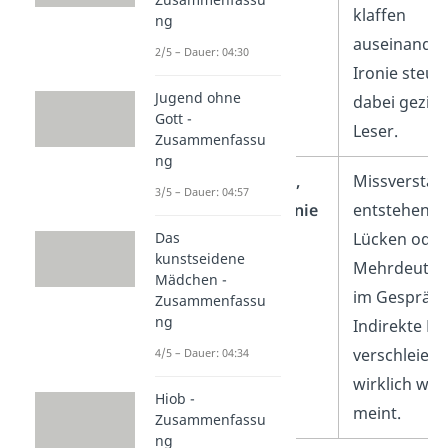
klaffen
ng
auseinander
2/5 – Dauer: 04:30
Ironie steue
Jugend ohne
dabei geziel
Gott -
Leser.
Zusammenfassu
ng
Kommunikation,
Missverstän
3/5 – Dauer: 04:57
Sprache und Ironie
entstehen d
Das
Lücken oder
kunstseidene
Mehrdeutigk
Mädchen -
im Gespräch
Zusammenfassu
ng
Indirekte R
verschleiert
4/5 – Dauer: 04:34
wirklich was
Hiob -
meint.
Zusammenfassu
ng