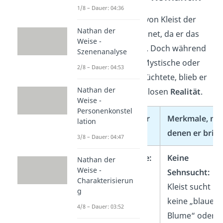
1/8 – Dauer: 04:36
Oft wird Heinrich von Kleist der
Nathan der
Romantik zugeordnet, da er das
Weise -
Rationale
ablehnt
. Doch während
Szenenanalyse
die Romantik ins Mystische oder
2/8 – Dauer: 04:53
Sehnsuchtsvolle flüchtete, blieb er
Nathan der
bei der schonungslosen
Realität
.
Weise -
Personenkonstel
Merkmale, die er
Merkmale, mi
lation
übernimmt
denen er brich
3/8 – Dauer: 04:47
Das Unbewusste:
Keine
Nathan der
Weise -
Fokus auf
Sehnsucht:
Charakterisierun
Träume,
Kleist sucht
g
Ahnungen,
keine „blaue
4/8 – Dauer: 03:52
Schlafwandeln
Blume“ oder