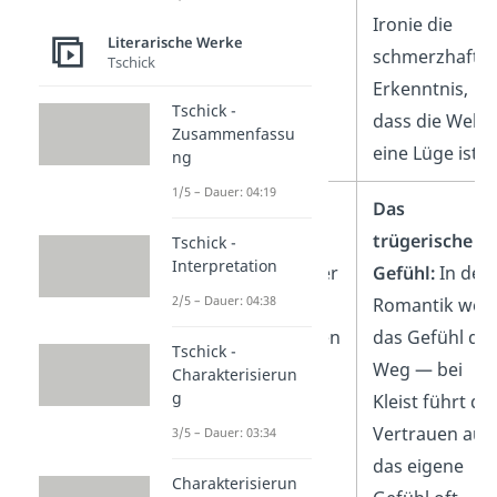
Ironie die
Literarische Werke
schmerzhafte
Tschick
Erkenntnis,
Tschick -
dass die Welt
Zusammenfassu
eine Lüge ist.
ng
1/5 – Dauer: 04:19
Subjektivität:
Das
Das individuelle
trügerische
Tschick -
Interpretation
Gefühl steht über
Gefühl:
In der
2/5 – Dauer: 04:38
der
Romantik weis
gesellschaftlichen
das Gefühl de
Tschick -
Norm oder der
Weg — bei
Charakterisierun
g
Vernunft.
Kleist führt da
Vertrauen auf
3/5 – Dauer: 03:34
das eigene
Charakterisierun