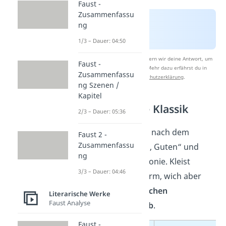
Faust -
Zusammenfassu
ng
1/3 – Dauer: 04:50
Nach Beantwortung speichern wir deine Antwort, um
Faust -
Studyflix zu verbessern. Mehr dazu erfährst du in
Zusammenfassu
unserer
Datenschutzerklärung
.
ng Szenen /
Kapitel
Kleist und die Klassik
2/3 – Dauer: 05:36
Die Klassik strebte nach dem
Faust 2 -
Zusammenfassu
„Wahren, Schönen, Guten“ und
ng
suchte nach Harmonie. Kleist
3/3 – Dauer: 04:46
nutzte zwar die Form, wich aber
von den
harmonischen
Literarische Werke
Faust Analyse
Grundgedanken ab
.
Faust -