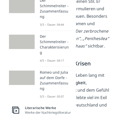
Der
Journalist schärft seinen Stil. Er
Schimmelreiter -
lernt, präzise zu formulieren und
Zusammenfassu
Spannung
aufzubauen. Besonders
ng
gut wird das in Dramen und
3/5 – Dauer: 04:44
Erzählungen wie
„Der zerbrochene
Der
Krug“, „Amphitryon“, „Penthesilea“
Schimmelreiter -
und
„Michael Kohlhaas“
sichtbar.
Charakterisierun
g
4/5 – Dauer: 04:17
Existenzielle Krisen
Romeo und Julia
Kleist kämpft sein Leben lang mit
auf dem Dorfe -
Orientierungslosigkeit
,
Zusammenfassu
ng
finanziellem
Druck
und dem Gefühl
5/5 – Dauer: 05:07
des
Scheiterns
. Er lebte viel im Exil
und reiste durch Deutschland und
Literarische Werke
Europa.
Werke der Nachkriegsliteratur