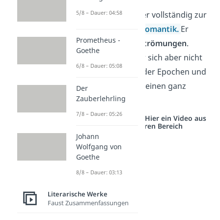
5/8 – Dauer: 04:58
Kleist gehört weder vollständig zur
Klassik
noch zur
Romantik.
Er
Prometheus -
verbindet beide Strömungen
.
Goethe
Gleichzeitig hält er sich aber nicht
6/8 – Dauer: 05:08
an alle Merkmale der Epochen und
geht stattdessen seinen ganz
Der
Zauberlehrling
eigenen Weg.
7/8 – Dauer: 05:26
Studyflix vernetzt: Hier ein Video aus
einem anderen Bereich
Johann
Wolfgang von
Goethe
8/8 – Dauer: 03:13
Literarische Werke
Faust Zusammenfassungen