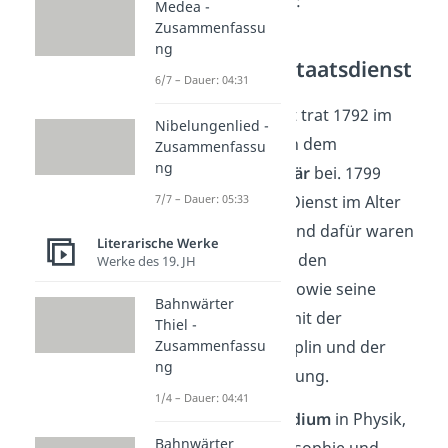
besonders wichtig:
Medea -
Zusammenfassu
ng
Militär- und Staatsdienst
6/7 – Dauer: 04:31
Heinrich von Kleist trat 1792 im
Nibelungenlied -
Alter von 14 Jahren dem
Zusammenfassu
ng
preußischen Militär
bei. 1799
verließ Kleist den Dienst im Alter
7/7 – Dauer: 05:33
von 21 Jahren. Grund dafür waren
Literarische Werke
seine „Neigung zu den
Werke des 19. JH
Wissenschaften“ sowie seine
Bahnwärter
Unzufriedenheit
mit der
Thiel -
militärischen Disziplin und der
Zusammenfassu
ng
preußischen Ordnung.
1/4 – Dauer: 04:41
Er begann ein
Studium
in Physik,
Bahnwärter
Mathematik, Philosophie und