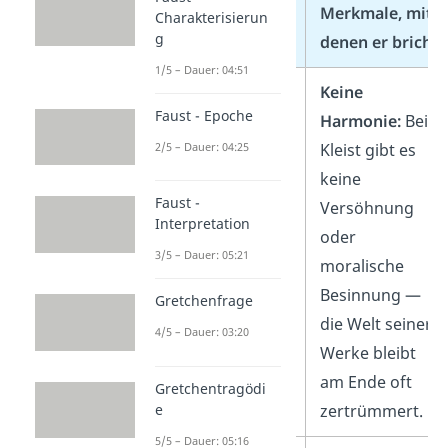
Merkmale, die
Merkmale, mit
Charakterisierun
g
er übernimmt
denen er bricht
1/5 – Dauer: 04:51
Formalitäten:
Keine
Faust - Epoche
Verwendung
Harmonie:
Bei
2/5 – Dauer: 04:25
des
Kleist gibt es
Blankverses
keine
Faust -
(fünfhebiger
Versöhnung
Interpretation
Jambus) und
oder
3/5 – Dauer: 05:21
klassischer
moralische
Dramenaufbau.
Besinnung —
Gretchenfrage
die Welt seiner
4/5 – Dauer: 03:20
Werke bleibt
am Ende oft
Gretchentragödi
e
zertrümmert.
5/5 – Dauer: 05:16