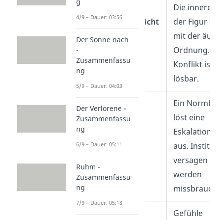
g
Individuum vs.
Die innere 
4/9 – Dauer: 03:56
Gesellschaft/Pflicht
der Figur kol
mit der äuß
Der Sonne nach
Ordnung. D
-
Zusammenfassu
Konflikt ist 
ng
lösbar.
5/9 – Dauer: 04:03
Recht, Willkür,
Ein Normbr
Der Verlorene -
Gewalt
löst eine
Zusammenfassu
ng
Eskalationss
6/9 – Dauer: 05:11
aus. Institu
versagen od
Ruhm -
werden
Zusammenfassu
ng
missbraucht
7/9 – Dauer: 05:18
Liebe und
Gefühle