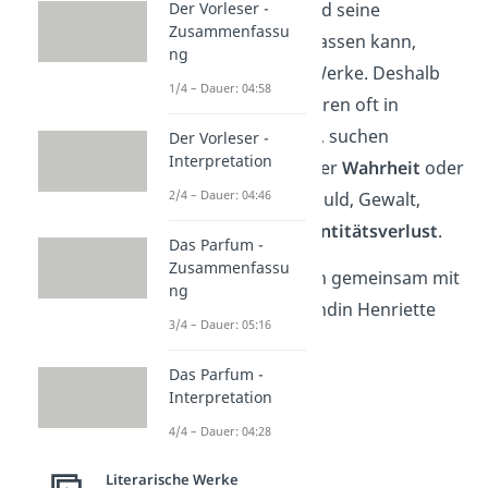
auf seine Sinne und seine
Der Vorleser -
Zusammenfassu
Mitmenschen verlassen kann,
ng
prägte alle seine Werke. Deshalb
1/4 – Dauer: 04:58
geraten seine Figuren oft in
extreme
Konflikte
, suchen
Der Vorleser -
Interpretation
verzweifelt nach der
Wahrheit
oder
2/4 – Dauer: 04:46
zerbrechen an Schuld, Gewalt,
Schicksal oder
Identitätsverlust
.
Das Parfum -
Zusammenfassu
1811
nimmt er sich gemeinsam mit
ng
seiner guten Freundin Henriette
3/4 – Dauer: 05:16
Vogel das Leben.
Das Parfum -
Interpretation
4/4 – Dauer: 04:28
Literarische Werke