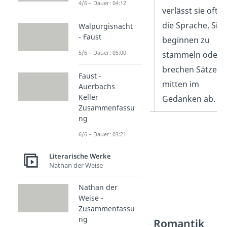
4/6 – Dauer: 04:12
abhebt.
verlässt sie oft
die Sprache. Sie
Walpurgisnacht
- Faust
beginnen zu
5/6 – Dauer: 05:00
stammeln oder
brechen Sätze
Faust -
mitten im
Auerbachs
Keller
Gedanken ab.
Zusammenfassu
ng
6/6 – Dauer: 03:21
Literarische Werke
Nathan der Weise
Nathan der
Weise -
Zusammenfassu
ng
Kleist und die Romantik