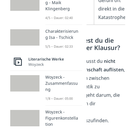
Gefühl oft
g - Maik
direkt in die
Klingenberg
Katastrophe.
4/5 – Dauer: 02:40
Charakterisierun
g Isa - Tschick
Wie begründest du die
Epoche in einer Klausur?
5/5 – Dauer: 02:33
Literarische Werke
In einer Klausur musst du
nicht
Woyzeck
jede Epocheneigenschaft auflisten
,
Woyzeck -
um Kleists Position zwischen
Zusammenfassu
Klassik und Romantik zu
ng
verdeutlichen. Es geht darum, die
1/8 – Dauer: 05:00
Merkmale aus dem dir
vorliegenden
Woyzeck -
Figurenkonstella
Textauszug
herauszufinden.
tion