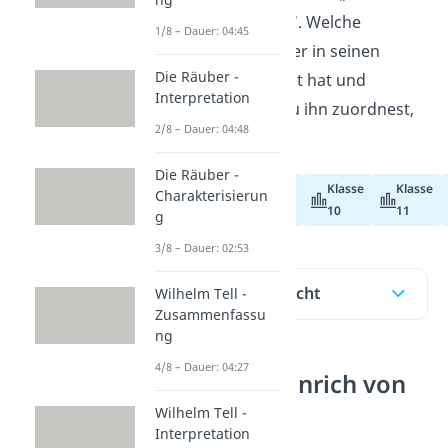
Marquise von O…“. Welche
1/8 – Dauer: 04:45
Lebensereignisse er in seinen
Die Räuber -
Werken verarbeitet hat und
Interpretation
welcher Epoche du ihn zuordnest,
2/8 – Dauer: 04:48
zeigen wir dir hier.
Die Räuber -
Klasse
Klasse
Charakterisierun
Abiturvorbereitung
10
11
g
3/8 – Dauer: 02:53
Inhaltsübersicht
Wilhelm Tell -
Zusammenfassu
ng
4/8 – Dauer: 04:27
Wer war Heinrich von
Kleist?
Wilhelm Tell -
Interpretation