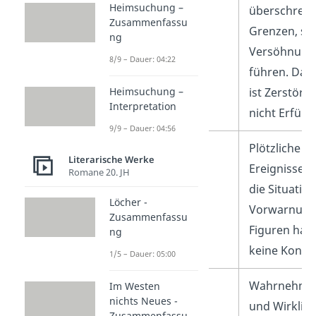
Heimsuchung –
Leidenschaft
überschreit
Zusammenfassu
Grenzen, sta
ng
Versöhnung
8/9 – Dauer: 04:22
führen. Das
Heimsuchung –
ist Zerstöru
Interpretation
nicht Erfüllu
9/9 – Dauer: 04:56
Schicksal und
Plötzliche
Literarische Werke
Kontingenz
Ereignisse 
Romane 20. JH
die Situatio
Löcher -
Vorwarnung
Zusammenfassu
Figuren hab
ng
keine Kontro
1/5 – Dauer: 05:00
Schein vs. Sein
Wahrnehmu
Im Westen
nichts Neues -
und Wirklich
Zusammenfassu