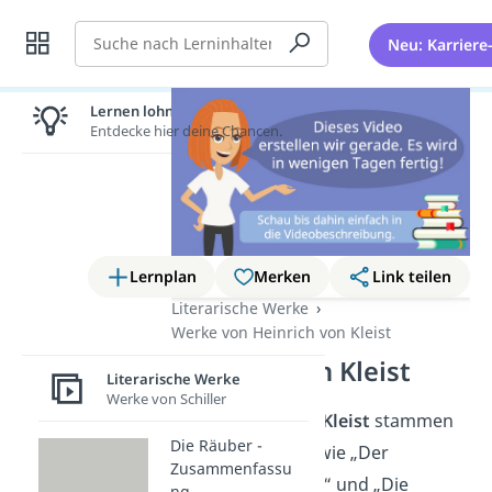
Suche
Neu: Karriere
Lernen lohnt sich!
Entdecke hier deine Chancen.
Lernplan
Merken
Link teilen
Literarische Werke
Werke von Heinrich von Kleist
Heinrich von Kleist
Literarische Werke
Werke von Schiller
Von
Heinrich von Kleist
stammen
Die Räuber -
berühmte Werke wie „Der
Zusammenfassu
zerbrochene Krug“ und „Die
ng