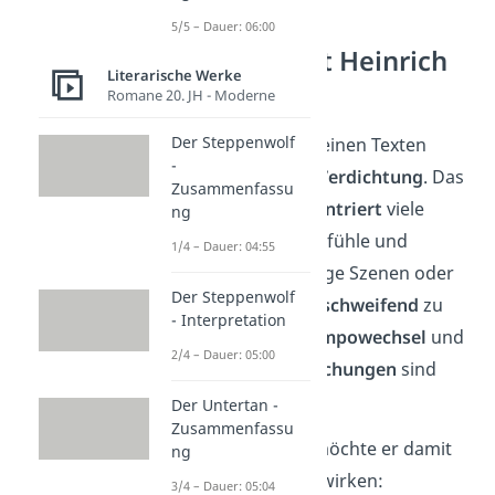
5/5 – Dauer: 06:00
Wie schreibt Heinrich
Literarische Werke
von Kleist?
Romane 20. JH - Moderne
Der Steppenwolf
Kleist erzeugt in seinen Texten
-
Spannung durch
Verdichtung
. Das
Zusammenfassu
heißt, Kleist
konzentriert
viele
ng
Informationen, Gefühle und
1/4 – Dauer: 04:55
Konflikte auf wenige Szenen oder
Der Steppenwolf
Sätze —
ohne
ausschweifend
zu
- Interpretation
erzählen. Auch
Tempowechsel
und
2/4 – Dauer: 05:00
abrupte
Unterbrechungen
sind
typisch für Kleist.
Der Untertan -
Zusammenfassu
Je nach
Gattung
möchte er damit
ng
etwas anderes bewirken:
3/4 – Dauer: 05:04