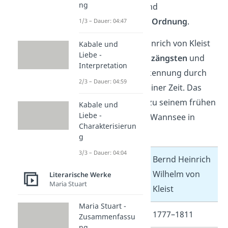
ng
zwischen
Moral
und
gesellschaftlicher Ordnung
.
1/3 – Dauer: 04:47
Privat kämpfte Heinrich von Kleist
Kabale und
Liebe -
jedoch mit
Existenzängsten
und
Interpretation
mangelnder Anerkennung durch
2/3 – Dauer: 04:59
andere Autoren seiner Zeit. Das
führte schließlich zu seinem frühen
Kabale und
Liebe -
Suizid
am Kleinen Wannsee in
Charakterisierun
Berlin.
g
3/3 – Dauer: 04:04
Bernd Heinrich
Wilhelm von
Literarische Werke
Maria Stuart
Name
Kleist
Maria Stuart -
Lebensdaten
1777–1811
Zusammenfassu
ng