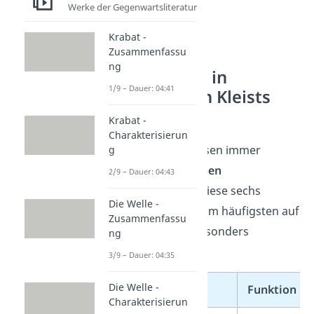
Werke der Gegenwartsliteratur
Krabat -
Zusammenfassu
ng
Die Themen in
1/9 – Dauer: 04:41
Heinrich von Kleists
Werken
Krabat -
Charakterisierun
Kleists Werke kreisen immer
g
wieder um
dieselben
2/9 – Dauer: 04:43
Grundkonflikte
. Diese sechs
Die Welle -
Themen tauchen am häufigsten auf
Zusammenfassu
und sind damit besonders
ng
prüfungsrelevant:
3/9 – Dauer: 04:35
Die Welle -
Thema
Funktion im
Charakterisierun