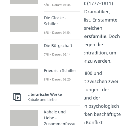
Heinrich von Kleist
(1777–1811)
5/8 – Dauer: 04:44
war ein deutscher Dramatiker,
Die Glocke -
Lyriker und Journalist. Er stammte
Schiller
aus einer traditionsreichen
6/8 – Dauer: 04:54
preußischen
Offiziersfamilie
. Doch
er entschied sich gegen die
Die Bürgschaft
militärische Familientradition, um
7/8 – Dauer: 05:14
freier Schriftsteller
zu werden.
Friedrich Schiller
Kleist schrieb um 1800 und
8/8 – Dauer: 03:20
bewegte sich damit zwischen zwei
literarischen Strömungen: der
Literarische Werke
Weimarer Klassik
und der
Kabale und Liebe
Romantik
. In seinen psychologisch
Kabale und
tiefgründigen
Werken beschäftigte
Liebe -
er sich oft mit dem Konflikt
Zusammenfassu