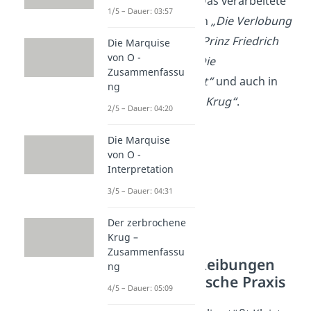
geraten können. Das verarbeitete
1/5 – Dauer: 03:57
Kleist besonders in
„Die Verlobung
in St. Domingo“, „Prinz Friedrich
Die Marquise
von O -
von Homburg“, „Die
Zusammenfassu
Hermannsschlacht“
und auch in
ng
„Der zerbrochene Krug“
.
2/5 – Dauer: 04:20
Die Marquise
von O -
Interpretation
3/5 – Dauer: 04:31
Der zerbrochene
Krug –
Zusammenfassu
Literarische Reibungen
ng
und publizistische Praxis
4/5 – Dauer: 05:09