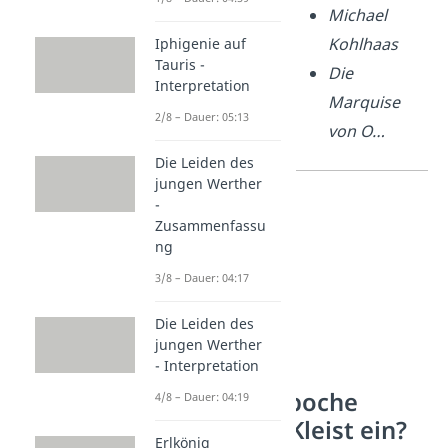
Michael
Kohlhaas
Iphigenie auf
Tauris -
Die
Interpretation
Marquise
2/8 – Dauer: 05:13
von O…
Die Leiden des
jungen Werther
-
Zusammenfassu
ng
3/8 – Dauer: 04:17
Die Leiden des
jungen Werther
- Interpretation
In welche Epoche
4/8 – Dauer: 04:19
ordnest du Kleist ein?
Erlkönig