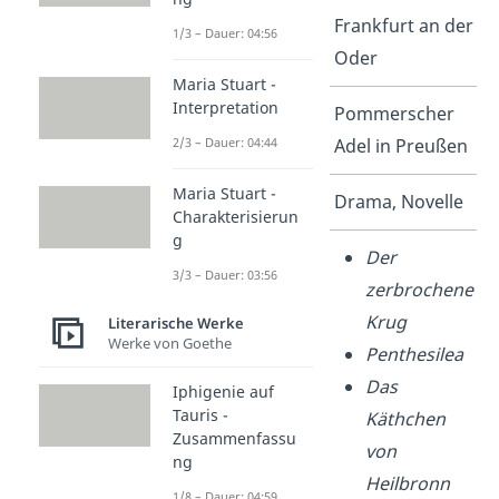
Geburtsort
Frankfurt an der
1/3 – Dauer: 04:56
Oder
Maria Stuart -
Interpretation
Herkunft
Pommerscher
2/3 – Dauer: 04:44
Adel in Preußen
Maria Stuart -
Gattungen
Drama, Novelle
Charakterisierun
g
Werke
Der
3/3 – Dauer: 03:56
zerbrochene
Krug
Literarische Werke
Werke von Goethe
Penthesilea
Das
Iphigenie auf
Tauris -
Käthchen
Zusammenfassu
von
ng
Heilbronn
1/8 – Dauer: 04:59