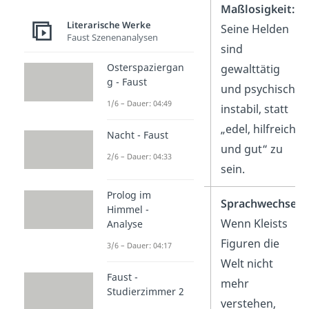
Antike:
Er
Maßlosigkeit:
Literarische Werke
greift auf die
Seine Helden
Faust Szenenanalysen
griechische
sind
Osterspaziergan
Mythologie
gewalttätig
g - Faust
zurück (z. B. in
und psychisch
1/6 – Dauer: 04:49
Penthesilea).
instabil, statt
„edel, hilfreich
Nacht - Faust
und gut“ zu
2/6 – Dauer: 04:33
sein.
Prolog im
Gehobene
Sprachwechsel:
Himmel -
Sprache:
Kleist
Wenn Kleists
Analyse
nutze eine
Figuren die
3/6 – Dauer: 04:17
kunstvolle
Welt nicht
Faust -
Sprache, die
mehr
Studierzimmer 2
sich vom Alltag
verstehen,