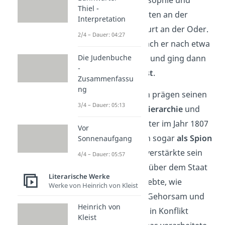
Thiel -
Staatswissenschaften an der
Interpretation
Universität Frankfurt an der Oder.
2/4 – Dauer: 04:27
Doch auch das brach er nach etwa
drei Semestern ab und ging dann
Die Judenbuche
-
in den
Staatsdienst
.
Zusammenfassu
ng
Diese Erfahrungen prägen seinen
3/4 – Dauer: 05:13
Blick auf
Pflicht
,
Hierarchie
und
Recht
. Dass er später im Jahr 1807
Vor
von den Franzosen sogar
als Spion
Sonnenaufgang
verhaftet
wurde, verstärkte sein
4/4 – Dauer: 05:57
Misstrauen
gegenüber dem Staat
Literarische Werke
noch weiter. Er erlebte, wie
Werke von Heinrich von Kleist
gesellschaftlicher Gehorsam und
Heinrich von
persönliche Moral in Konflikt
Kleist