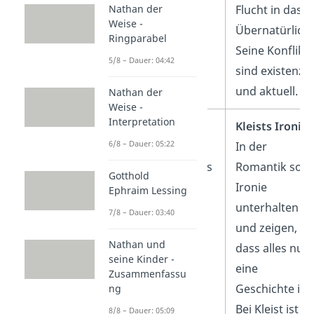
Nathan der
und die Macht
Flucht in das
Weise -
der Instinkte.
Übernatürliche
Ringparabel
Seine Konflikt
5/8 – Dauer: 04:42
sind existenzie
und aktuell.
Nathan der
Weise -
Interpretation
Nationale
Kleists Ironie:
6/8 – Dauer: 05:22
Themen:
Einsatz
In der
für ein deutsches
Romantik soll
Gotthold
Nationalgefühl
Ironie
Ephraim Lessing
gegen die
unterhalten
7/8 – Dauer: 03:40
napoleonische
und zeigen,
Nathan und
Besatzung.
dass alles nur
seine Kinder -
eine
Zusammenfassu
Geschichte ist.
ng
Bei Kleist ist
8/8 – Dauer: 05:09