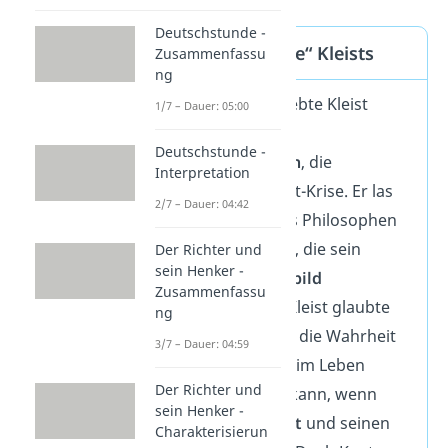
Deutschstunde -
Die „Kant-Krise“ Kleists
Zusammenfassu
ng
Im Jahr 1801 erlebte Kleist
1/7 – Dauer: 05:00
einen
geistigen
Deutschstunde -
Zusammenbruch
, die
Interpretation
sogenannte Kant-Krise. Er las
2/7 – Dauer: 04:42
die Schriften des Philosophen
Immanuel Kants, die sein
Der Richter und
sein Henker -
bisheriges Weltbild
Zusammenfassu
erschütterten
. Kleist glaubte
ng
zuvor, dass man die Wahrheit
3/7 – Dauer: 04:59
finden und alles im Leben
Der Richter und
richtig machen kann, wenn
sein Henker -
man
fleißig lernt
und seinen
Charakterisierun