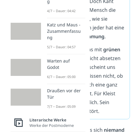
Verstand nutzt
. Doch Kant
g
zeigte, dass der Mensch die
4/7 – Dauer: 04:42
Welt nie so sieht, wie sie
Katz und Maus -
wirklich ist. Denn jeder hat eine
Zusammenfassu
andere
Wahrnehmung
.
ng
5/7 – Dauer: 04:57
Kleist verglich das mit
grünen
Brillen
, die wir nicht absetzen
Warten auf
können: Alles erscheint uns
Godot
grün, aber wir wissen nicht, ob
6/7 – Dauer: 05:00
die Welt eigentlich eine ganz
Draußen vor der
andere Farbe
hat. Für Kleist
Tür
war das schrecklich. Sein
7/7 – Dauer: 05:09
Glaube war zerstört.
Literarische Werke
Werke der Postmoderne
Dieses Gefühl, dass sich
niemand