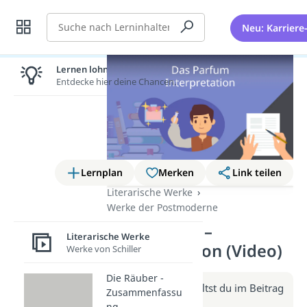
Suche
Neu: Karriere
Lernen lohnt sich!
Entdecke hier deine Chancen.
Lernplan
Merken
Link teilen
Literarische Werke
Werke der Postmoderne
Das Parfum –
Literarische Werke
Interpretation (Video)
Werke von Schiller
Die Räuber -
Weitere Infos erhältst du im Beitrag
Zusammenfassu
zum Video
ng