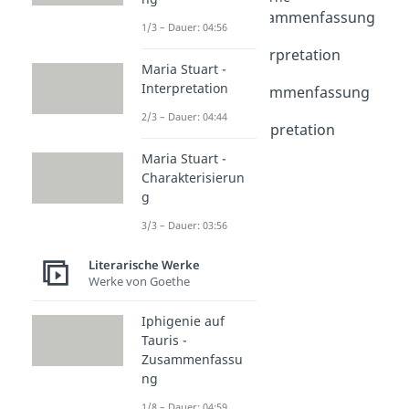
Der Vorleser - Zusammenfassung
1/3 – Dauer: 04:56
Dauer: 04:58
Der Vorleser - Interpretation
Maria Stuart -
Dauer: 04:46
Interpretation
Das Parfum - Zusammenfassung
Dauer: 05:16
2/3 – Dauer: 04:44
Das Parfum - Interpretation
Dauer: 04:28
Maria Stuart -
Charakterisierun
g
3/3 – Dauer: 03:56
Literarische Werke
Werke von Goethe
Iphigenie auf
Tauris -
Zusammenfassu
ng
1/8 – Dauer: 04:59