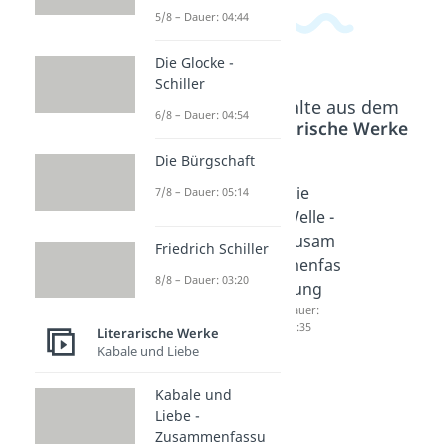
5/8 – Dauer: 04:44
Die Glocke -
Schiller
Beliebte Inhalte aus dem
6/8 – Dauer: 04:54
Bereich
Literarische Werke
Die Bürgschaft
Krabat -
Krabat -
Die
7/8 – Dauer: 05:14
Zusam
Charakt
Welle -
menfas
erisieru
Zusam
Friedrich Schiller
sung
ng
menfas
8/8 – Dauer: 03:20
Dauer:
Dauer:
sung
04:41
04:43
Dauer:
04:35
Literarische Werke
Kabale und Liebe
Kabale und
Liebe -
Zusammenfassu