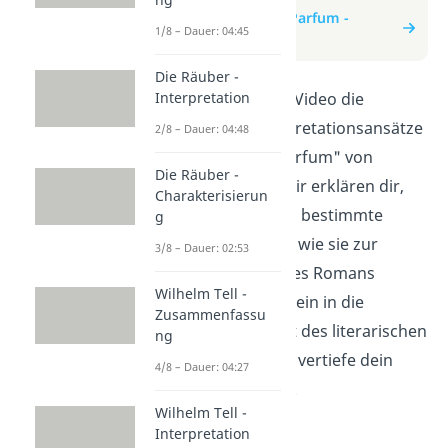
zum Beitrag: Das Parfum -
1/8 – Dauer: 04:45
Interpretation
Die Räuber -
Erfahre in diesem Video die
Interpretation
wichtigsten Interpretationsansätze
2/8 – Dauer: 04:48
zum Buch "Das Parfum" von
Die Räuber -
Patrick Süskind. Wir erklären dir,
Charakterisierun
welche Bedeutung bestimmte
g
Motive haben und wie sie zur
3/8 – Dauer: 02:53
Gesamtaussage des Romans
Wilhelm Tell -
beitragen. Tauche ein in die
Zusammenfassu
faszinierende Welt des literarischen
ng
Meisterwerks und vertiefe dein
4/8 – Dauer: 04:27
Verständnis dafür.
Wilhelm Tell -
Interpretation