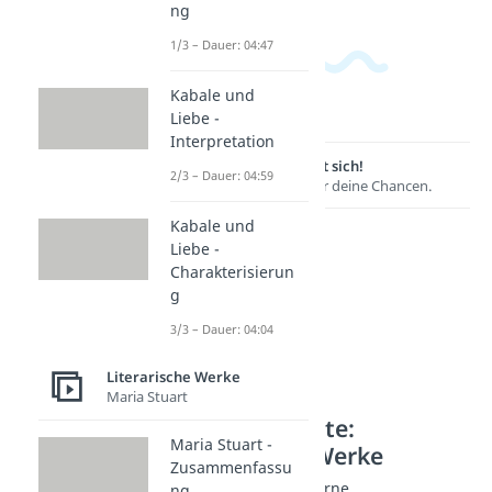
ng
1/3 – Dauer: 04:47
Kabale und
Liebe -
Interpretation
Lernen lohnt sich!
2/3 – Dauer: 04:59
Entdecke hier deine Chancen.
Kabale und
Liebe -
Charakterisierun
g
3/3 – Dauer: 04:04
Literarische Werke
Maria Stuart
Weitere Inhalte:
Maria Stuart -
Literarische Werke
Zusammenfassu
Werke der Postmoderne
ng