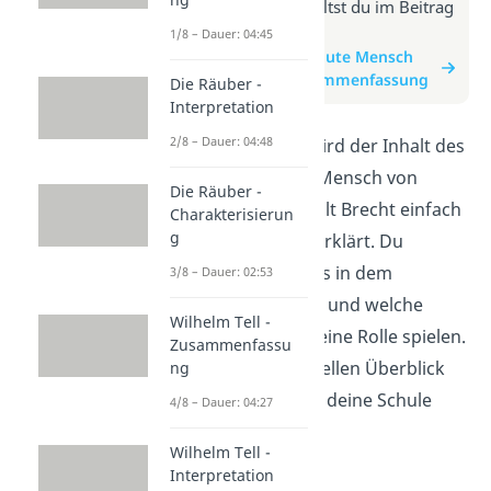
Weitere Infos erhältst du im Beitrag
zum Video
1/8 – Dauer: 04:45
zum Beitrag: Der gute Mensch
von Sezuan - Zusammenfassung
Die Räuber -
Interpretation
2/8 – Dauer: 04:48
In diesem Video wird der Inhalt des
Stücks "Der gute Mensch von
Die Räuber -
Sezuan" von Bertolt Brecht einfach
Charakterisierun
g
und verständlich erklärt. Du
erfährst, worum es in dem
3/8 – Dauer: 02:53
Theaterstück geht und welche
Wilhelm Tell -
Hauptcharaktere eine Rolle spielen.
Zusammenfassu
Hol dir einen schnellen Überblick
ng
über das Werk für deine Schule
4/8 – Dauer: 04:27
oder Uni!
Wilhelm Tell -
Interpretation