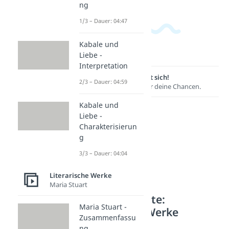
ng
1/3 – Dauer: 04:47
Kabale und
Liebe -
Interpretation
Lernen lohnt sich!
2/3 – Dauer: 04:59
Entdecke hier deine Chancen.
Kabale und
Liebe -
Charakterisierun
g
3/3 – Dauer: 04:04
Literarische Werke
Maria Stuart
Weitere Inhalte:
Maria Stuart -
Literarische Werke
Zusammenfassu
Werke von Brecht
ng