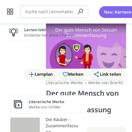
Suche
Neu: Karriere
Lernen lohnt sich!
Entdecke hier deine Chancen.
Lernplan
Merken
Link teilen
Literarische Werke
Werke von Brecht
Der gute Mensch von
Sezuan –
Literarische Werke
Werke von Schiller
Zusammenfassung
(Video)
Die Räuber -
Zusammenfassu
ng