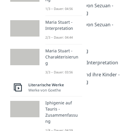
Der gute Mensch von Sezuan -
1/3 – Dauer: 04:56
Zusammenfassung
Dauer: 04:22
Maria Stuart -
Der gute Mensch von Sezuan -
Interpretation
Interpretation
2/3 – Dauer: 04:44
Dauer: 04:44
Leben des Galilei -
Zusammenfassung
Maria Stuart -
Charakterisierun
Dauer: 05:07
Leben des Galilei - Interpretation
g
Dauer: 04:48
3/3 – Dauer: 03:56
Mutter Courage und ihre Kinder -
Zusammenfassung
Literarische Werke
Dauer: 04:34
Werke von Goethe
Dreigroschenoper
Dauer: 05:15
Iphigenie auf
Bertolt Brecht
Tauris -
Dauer: 03:10
Zusammenfassu
Episches Theater
ng
Dauer: 05:07
1/8 – Dauer: 04:59