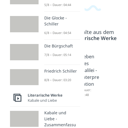
5/8 – Dauer: 04:44
Die Glocke -
Schiller
Beliebte Inhalte aus dem
6/8 – Dauer: 04:54
Bereich
Literarische Werke
Die Bürgschaft
7/8 – Dauer: 05:14
Der
Leben
Leben
gute
des
des
Mensch
Galilei -
Galilei -
Friedrich Schiller
von
Zusam
Interpre
8/8 – Dauer: 03:20
Sezuan
menfas
tation
-
sung
Dauer:
04:48
Literarische Werke
Interpre
Dauer:
Kabale und Liebe
05:07
tation
Dauer:
Kabale und
04:44
Liebe -
Zusammenfassu