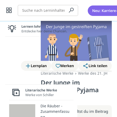
Suche
Neu: Karriere
Lernen lohnt sich!
Entdecke hier deine Chancen.
Lernplan
Merken
Link teilen
Literarische Werke
Werke des 21. JH
Der Junge im
gestreiften Pyjama
Literarische Werke
Werke von Schiller
(Video)
Die Räuber -
Weitere Infos erhältst du im Beitrag
Zusammenfassu
ng