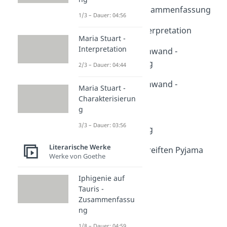
Der Trafikant - Zusammenfassung
1/3 – Dauer: 04:56
Dauer: 04:54
Der Trafikant - Interpretation
Maria Stuart -
Dauer: 05:04
Interpretation
Unter der Drachenwand -
Zusammenfassung
2/3 – Dauer: 04:44
Dauer: 04:26
Unter der Drachenwand -
Maria Stuart -
Charaktere
Charakterisierun
Dauer: 04:51
g
Die 1%-Methode -
3/3 – Dauer: 03:56
Zusammenfassung
Dauer: 05:00
Literarische Werke
Der Junge im gestreiften Pyjama
Werke von Goethe
Dauer: 05:09
Iphigenie auf
Tauris -
Zusammenfassu
ng
1/8 – Dauer: 04:59