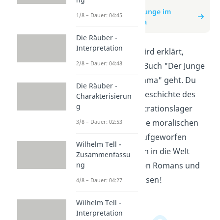
zum Video
zum Beitrag: Der Junge im
1/8 – Dauer: 04:45
gestreiften Pyjama
Die Räuber -
Interpretation
In diesem Video wird erklärt,
2/8 – Dauer: 04:48
worum es in dem Buch "Der Junge
im gestreiften Pyjama" geht. Du
Die Räuber -
erfährst, wie die Geschichte des
Charakterisierun
g
Jungen im Konzentrationslager
verläuft und welche moralischen
3/8 – Dauer: 02:53
Fragen dadurch aufgeworfen
Wilhelm Tell -
werden. Tauche ein in die Welt
Zusammenfassu
dieses bewegenden Romans und
ng
erweitere dein Wissen!
4/8 – Dauer: 04:27
Wilhelm Tell -
Interpretation