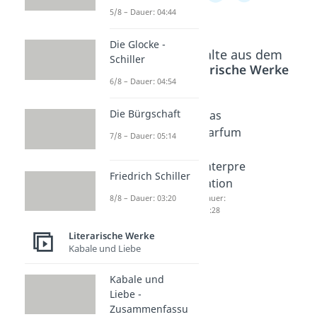
5/8 – Dauer: 04:44
Die Glocke -
Beliebte Inhalte aus dem
Schiller
Bereich
Literarische Werke
6/8 – Dauer: 04:54
Die Bürgschaft
Der
Das
Das
Vorlese
Parfum
Parfum
7/8 – Dauer: 05:14
r -
-
-
Interpre
Zusam
Interpre
Friedrich Schiller
tation
menfas
tation
8/8 – Dauer: 03:20
Dauer:
sung
Dauer:
04:46
04:28
Dauer:
05:16
Literarische Werke
Kabale und Liebe
Kabale und
Liebe -
Zusammenfassu