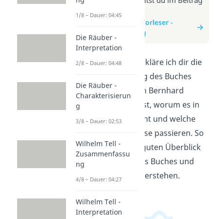
zum Video
1/8 – Dauer: 04:45
zum Beitrag: Der Vorleser -
Zusammenfassung
Die Räuber -
Interpretation
In diesem Video erkläre ich dir die
2/8 – Dauer: 04:48
Zusammenfassung des Buches
Die Räuber -
"Der Vorleser" von Bernhard
Charakterisierun
Schlink. Du erfährst, worum es in
g
der Geschichte geht und welche
3/8 – Dauer: 02:53
wichtigen Ereignisse passieren. So
Wilhelm Tell -
erhältst du einen guten Überblick
Zusammenfassu
über den Inhalt des Buches und
ng
kannst es besser verstehen.
4/8 – Dauer: 04:27
Wilhelm Tell -
Interpretation