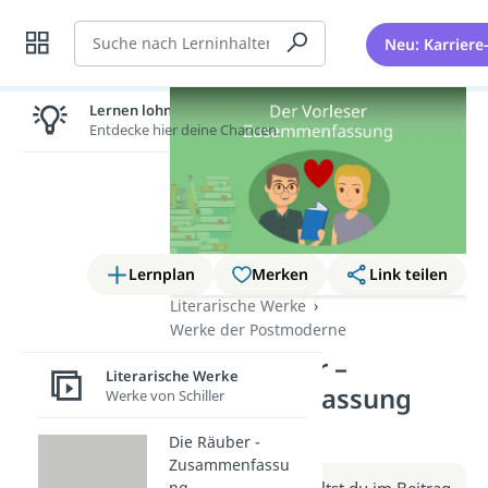
Suche
Neu: Karriere
Lernen lohnt sich!
Entdecke hier deine Chancen.
Lernplan
Merken
Link teilen
Literarische Werke
Werke der Postmoderne
Der Vorleser –
Literarische Werke
Zusammenfassung
Werke von Schiller
(Video)
Die Räuber -
Zusammenfassu
Weitere Infos erhältst du im Beitrag
ng