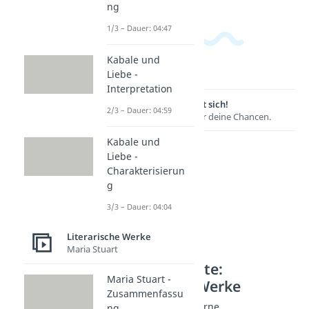
ng
1/3 – Dauer: 04:47
Kabale und
Liebe -
Interpretation
Lernen lohnt sich!
2/3 – Dauer: 04:59
Entdecke hier deine Chancen.
Kabale und
Liebe -
Charakterisierun
g
3/3 – Dauer: 04:04
Literarische Werke
Maria Stuart
Weitere Inhalte:
Maria Stuart -
Literarische Werke
Zusammenfassu
Werke der Postmoderne
ng