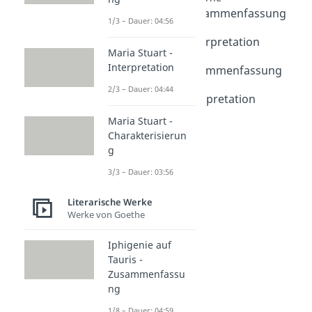
Der Vorleser - Zusammenfassung
1/3 – Dauer: 04:56
Dauer: 04:58
Der Vorleser - Interpretation
Maria Stuart -
Dauer: 04:46
Interpretation
Das Parfum - Zusammenfassung
Dauer: 05:16
2/3 – Dauer: 04:44
Das Parfum - Interpretation
Dauer: 04:28
Maria Stuart -
Charakterisierun
g
3/3 – Dauer: 03:56
Literarische Werke
Werke von Goethe
Iphigenie auf
Tauris -
Zusammenfassu
ng
1/8 – Dauer: 04:59