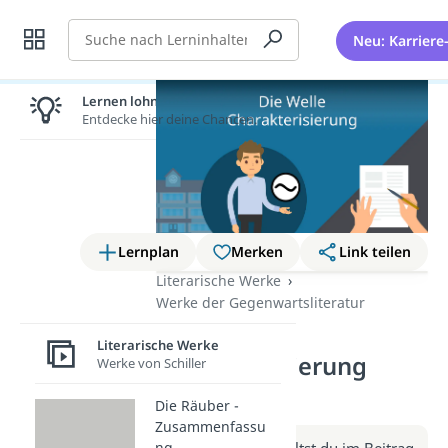
Suche
Neu: Karriere
Lernen lohnt sich!
Entdecke hier deine Chancen.
Lernplan
Merken
Link teilen
Literarische Werke
Werke der Gegenwartsliteratur
Die Welle –
Literarische Werke
Charakterisierung
Werke von Schiller
(Video)
Die Räuber -
Zusammenfassu
Weitere Infos erhältst du im Beitrag
ng