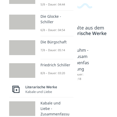
5/8 – Dauer: 04:44
Die Glocke -
Schiller
Beliebte Inhalte aus dem
6/8 – Dauer: 04:54
Bereich
Literarische Werke
Die Bürgschaft
Der
Der
Ruhm -
7/8 – Dauer: 05:14
Sonne
Verlore
Zusam
nach -
ne -
menfas
Friedrich Schiller
Zusam
Zusam
sung
8/8 – Dauer: 03:20
menfas
menfas
Dauer:
05:18
sung
sung
Literarische Werke
Dauer:
Dauer:
04:03
05:11
Kabale und Liebe
Kabale und
Liebe -
Zusammenfassu