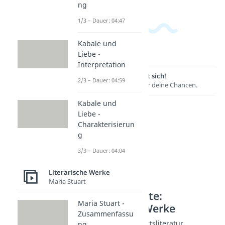
ng
1/3 – Dauer: 04:47
Kabale und
Liebe -
Interpretation
Lernen lohnt sich!
2/3 – Dauer: 04:59
Entdecke hier deine Chancen.
Kabale und
Liebe -
Charakterisierun
g
3/3 – Dauer: 04:04
Literarische Werke
Maria Stuart
Weitere Inhalte:
Maria Stuart -
Literarische Werke
Zusammenfassu
Werke der Gegenwartsliteratur
ng