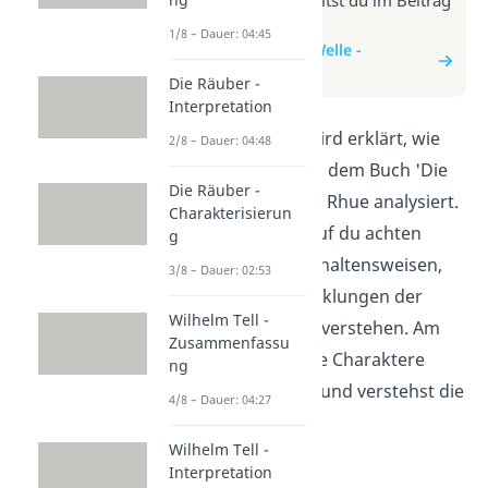
zum Video
1/8 – Dauer: 04:45
zum Beitrag: Die Welle -
Charakterisierung
Die Räuber -
Interpretation
In diesem Video wird erklärt, wie
2/8 – Dauer: 04:48
man Charaktere in dem Buch 'Die
Die Räuber -
Welle' von Morton Rhue analysiert.
Charakterisierun
Du erfährst, worauf du achten
g
musst, um die Verhaltensweisen,
3/8 – Dauer: 02:53
Motive und Entwicklungen der
Wilhelm Tell -
Figuren besser zu verstehen. Am
Zusammenfassu
Ende kannst du die Charaktere
ng
besser einordnen und verstehst die
4/8 – Dauer: 04:27
Geschichte tiefer.
Wilhelm Tell -
Interpretation