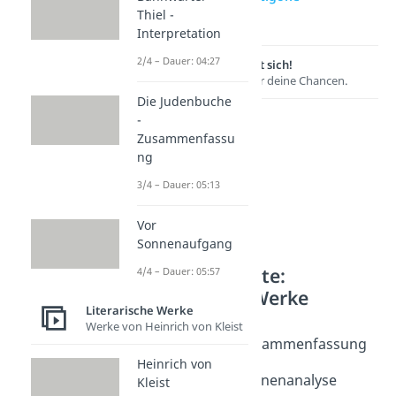
Thiel -
Interpretation
Interpretation
2/4 – Dauer: 04:27
Lernen lohnt sich!
Entdecke hier deine Chancen.
Die Judenbuche
-
Zusammenfassu
ng
3/4 – Dauer: 05:13
Vor
Sonnenaufgang
Weitere Inhalte:
4/4 – Dauer: 05:57
Literarische Werke
Literarische Werke
Werke bis zum 18. JH
Werke von Heinrich von Kleist
Emilia Galotti - Zusammenfassung
Dauer: 04:29
Heinrich von
Emilia Galotti - Szenenanalyse
Kleist