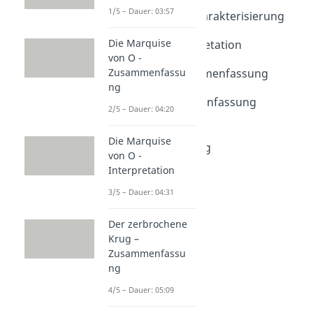
Dauer: 05:01
1/5 – Dauer: 03:57
Emilia Galotti - Charakterisierung
Dauer: 03:19
Die Marquise
Antigone - Interpretation
von O -
Dauer: 04:51
Antigone - Zusammenfassung
Zusammenfassu
ng
Dauer: 04:56
Medea - Zusammenfassung
2/5 – Dauer: 04:20
Dauer: 04:31
Nibelungenlied -
Die Marquise
Zusammenfassung
von O -
Dauer: 05:33
Interpretation
3/5 – Dauer: 04:31
Der zerbrochene
Krug –
Zusammenfassu
ng
4/5 – Dauer: 05:09