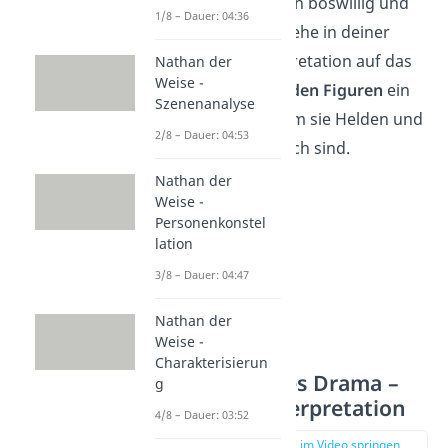
noch ausschließlich böswillig und
1/8 – Dauer: 04:36
ungerecht sind. Gehe in deiner
„Antigone“ Interpretation auf das
Nathan der
Weise -
Verhalten der beiden Figuren
ein
Szenenanalyse
und erkläre, warum sie Helden und
2/8 – Dauer: 04:53
Bösewichte zugleich sind.
Nathan der
Weise -
Personenkonstel
lation
3/8 – Dauer: 04:47
Nathan der
Weise -
Charakterisierun
Ein klassisches Drama –
g
Antigone Interpretation
4/8 – Dauer: 03:52
zur Stelle im Video springen