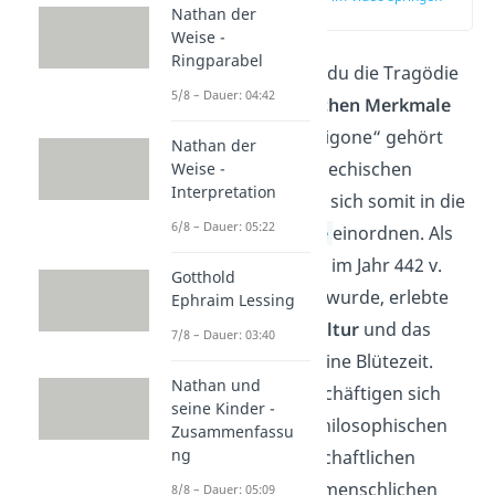
Nathan der
(03:35)
Weise -
Ringparabel
Als Letztes kannst du die Tragödie
5/8 – Dauer: 04:42
auf ihre
dramatischen Merkmale
untersuchen. „Antigone“ gehört
Nathan der
zur klassischen griechischen
Weise -
Interpretation
Literatur und lässt sich somit in die
6/8 – Dauer: 05:22
Epoche der
Antike
einordnen. Als
Sophokles‘ Drama im Jahr 442 v.
Gotthold
Chr. uraufgeführt wurde, erlebte
Ephraim Lessing
die
griechische Kultur
und das
7/8 – Dauer: 03:40
Theater
gerade seine Blütezeit.
Nathan und
Viele Gelehrte beschäftigen sich
seine Kinder -
zunehmend mit philosophischen
Zusammenfassu
ng
und naturwissenschaftlichen
Fragen sowie der menschlichen
8/8 – Dauer: 05:09