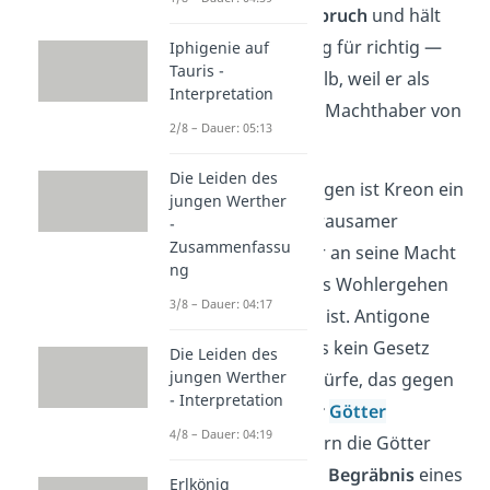
seinem
Machtanspruch
und hält
seine Entscheidung für richtig —
Iphigenie auf
Tauris -
allein schon deshalb, weil er als
Interpretation
König der oberste Machthaber von
2/8 – Dauer: 05:13
Theben ist.
Die Leiden des
Für Antigone dagegen ist Kreon ein
jungen Werther
Tyrann
, also ein grausamer
-
Zusammenfassu
Herrscher, der nur an seine Macht
ng
denkt und dem das Wohlergehen
3/8 – Dauer: 04:17
seines Volkes egal ist. Antigone
argumentiert, dass kein Gesetz
Die Leiden des
jungen Werther
erlassen werden dürfe, das gegen
- Interpretation
die
Richtlinien der
Götter
4/8 – Dauer: 04:19
verstoße. So fordern die Götter
beispielsweise das
Begräbnis
eines
Erlkönig