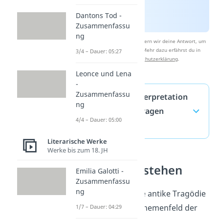
Dantons Tod -
Zusammenfassu
ng
Nach Beantwortung speichern wir deine Antwort, um
Studyflix zu verbessern. Mehr dazu erfährst du in
3/4 – Dauer: 05:27
unserer
Datenschutzerklärung
.
Leonce und Lena
-
Zusammenfassu
Antigone – Interpretation
ng
— häufigste Fragen
4/4 – Dauer: 05:00
(ausklappen)
Literarische Werke
Werke bis zum 18. JH
Dramen verstehen
Emilia Galotti -
Zusammenfassu
ng
„Antigone“ ist eine antike Tragödie
und gehört zum Themenfeld der
1/7 – Dauer: 04:29