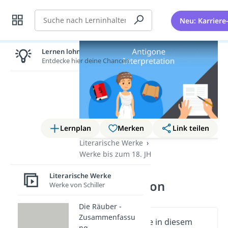
Suche
Neu: Karriere
Lernen lohnt sich!
Entdecke hier deine Chancen.
Lernplan
Merken
Link teilen
Literarische Werke
Werke bis zum 18. JH
Antigone –
Literarische Werke
Interpretation
Werke von Schiller
Die Räuber -
Zusammenfassu
Wichtige Inhalte in diesem
ng