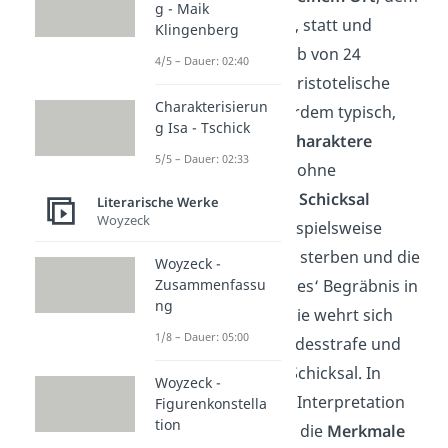
g - Maik
Palast von Theben, statt und
Klingenberg
geschieht innerhalb von 24
4/5 – Dauer: 02:40
Stunden. Für das aristotelische
Charakterisierun
Drama ist es außerdem typisch,
g Isa - Tschick
dass nur
wenige Charaktere
5/5 – Dauer: 02:33
auftreten, die sich ohne
Widerworte ihrem
Schicksal
Literarische Werke
Woyzeck
ergeben. So ist beispielsweise
Antigone bereit zu sterben und die
Woyzeck -
Zusammenfassu
Strafe für Polyneikes‘ Begräbnis in
ng
Kauf zu nehmen. Sie wehrt sich
1/8 – Dauer: 05:00
nicht gegen die Todesstrafe und
ergibt sich ihrem Schicksal. In
Woyzeck -
deiner „Antigone“ Interpretation
Figurenkonstella
tion
kannst du also auf die
Merkmale