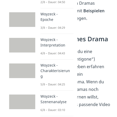
2/8 – Dauer: 04:50
des aristotelischen Dramas
eingehen und sie mit
Beispielen
Woyzeck -
aus dem Werk belegen.
Epoche
3/8 – Dauer: 04:29
Aristotelisches Drama
Woyzeck -
Interpretation
Jetzt weißt du, wie du eine
4/8 – Dauer: 04:43
Interpretation („Antigone“)
Woyzeck -
schreibst. Wie du eben erfahren
Charakterisierun
hast, ist das Werk ein
g
aristotelisches Drama. Wenn du
5/8 – Dauer: 04:25
diese Form des Dramas noch
Woyzeck -
genauer kennenlernen willst,
Szenenanalyse
haben wir
hier
das passende Video
6/8 – Dauer: 03:10
für dich.