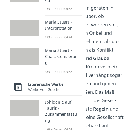
Antigone und Kreon geraten in
1/3 – Dauer: 04:56
einen
Konflikt
darüber, ob
Maria Stuart -
Polyneikes bestattet werden soll.
Interpretation
Der Streit zwischen Onkel und
2/3 – Dauer: 04:44
Nichte ist jedoch viel mehr als das,
denn du kannst ihn als Konflikt
Maria Stuart -
Charakterisierun
zwischen
Gesetz und Glaube
g
betrachten. König Kreon verbietet
3/3 – Dauer: 03:56
die Bestattung und verhängt sogar
eine Strafe, sollte jemand gegen
Literarische Werke
Werke von Goethe
das Verbot verstoßen. Das Maß
aller Dinge ist für ihn das Gesetz,
Iphigenie auf
Tauris -
denn nur durch feste
Regeln
und
Zusammenfassu
Vorschriften kann eine Gesellschaft
ng
funktionieren. Er beharrt auf
1/8 – Dauer: 04:59