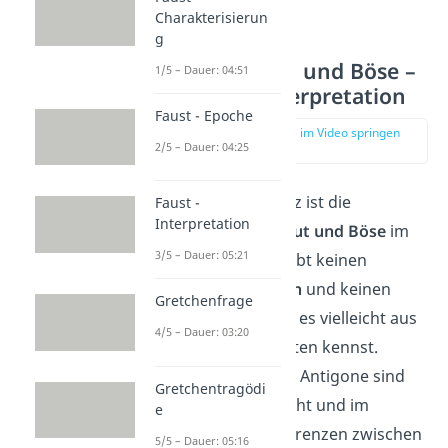
Charakterisierun
g
Zwischen Gut und Böse –
1/5 – Dauer: 04:51
Antigone Interpretation
Faust - Epoche
zur Stelle im Video springen
2/5 – Dauer: 04:25
(02:36)
Ein weiterer Ansatz ist die
Faust -
Interpretation
Darstellung von
Gut und Böse
im
3/5 – Dauer: 05:21
Drama. Denn es gibt keinen
klassischen
Helden
und keinen
Gretchenfrage
Bösewicht
, wie du es vielleicht aus
4/5 – Dauer: 03:20
anderen Geschichten kennst.
Sowohl Kreon und Antigone sind
Gretchentragödi
gleichzeitig im Recht und im
e
Unrecht und die Grenzen zwischen
5/5 – Dauer: 05:16