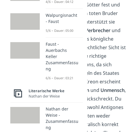
4/6 – Dauer: 04:12
Forderungen der Götter fest und
setzt sich für ihren toten Bruder
Walpurgisnacht
- Faust
ein. Gleichzeitig unterstützt sie
damit aber einen
Verbrecher
und
5/6 – Dauer: 05:00
verstößt gegen das königliche
Faust -
Gesetz. Aus rein rechtlicher Sicht ist
Auerbachs
ihre
Strafe
also die richtige
Keller
Zusammenfassu
Entscheidung Kreons, da sich
ng
Antigone den Regeln des Staates
6/6 – Dauer: 03:21
widersetzt. Doch Kreon erscheint
dadurch als
Tyrann
und
Unmensch
,
Literarische Werke
Nathan der Weise
der vor nichts zurückschreckt. Du
siehst also, dass sowohl Antigones
Nathan der
Weise -
als auch Kreons Taten weder
Zusammenfassu
ausschließlich moralisch korrekt
ng