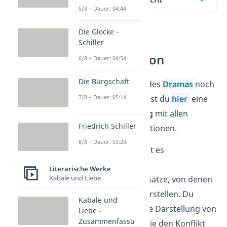
5/8 – Dauer: 04:44
Die Glocke -
Antigone –
Schiller
Interpretation
6/8 – Dauer: 04:54
Die Bürgschaft
Fall du den Inhalt des
Dramas
noch
nicht kennst, findest du
hier
eine
7/8 – Dauer: 05:14
Zusammenfassung
mit allen
Friedrich Schiller
wichtigen Informationen.
8/8 – Dauer: 03:20
Für „Antigone“ gibt es
verschiedene
Literarische Werke
Kabale und Liebe
Interpretationsansätze, von denen
wir dir nun drei vorstellen. Du
Kabale und
kannst im Werk die Darstellung von
Liebe -
Zusammenfassu
Gut und Böse
sowie den Konflikt