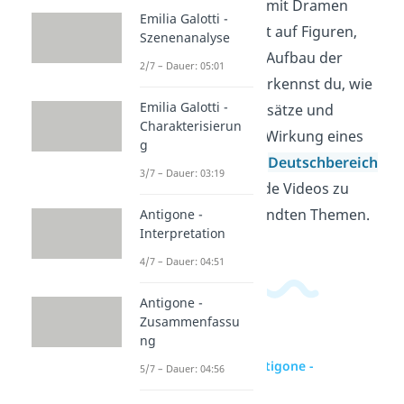
Dramen. Wer sich mit Dramen
Emilia Galotti -
beschäftigt, schaut auf Figuren,
Szenenanalyse
Konflikte und den Aufbau der
2/7 – Dauer: 05:01
Handlung. Dabei erkennst du, wie
Emilia Galotti -
Gespräche, Gegensätze und
Charakterisierun
Wendepunkte die Wirkung eines
g
Stücks prägen. Im
Deutschbereich
3/7 – Dauer: 03:19
findest du passende Videos zu
diesem und verwandten Themen.
Antigone -
Interpretation
4/7 – Dauer: 04:51
Antigone -
Zusammenfassu
ng
zur Videoseite: Antigone -
5/7 – Dauer: 04:56
Interpretation