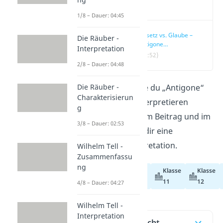
Video
1/8 – Dauer: 04:45
Gesetz vs. Glaube –
Die Räuber -
Antigone
Interpretation
Interpretation
(01:52)
2/8 – Dauer: 04:48
Du fragst dich, wie du „Antigone“
Die Räuber -
Charakterisierun
von Sophokles interpretieren
g
kannst? In unserem Beitrag und im
3/8 – Dauer: 02:53
Video
zeigen wir dir eine
„Antigone“ Interpretation.
Wilhelm Tell -
Zusammenfassu
ng
Klasse
Klasse
Abiturvorbereitung
11
12
4/8 – Dauer: 04:27
Wilhelm Tell -
Interpretation
Inhaltsübersicht