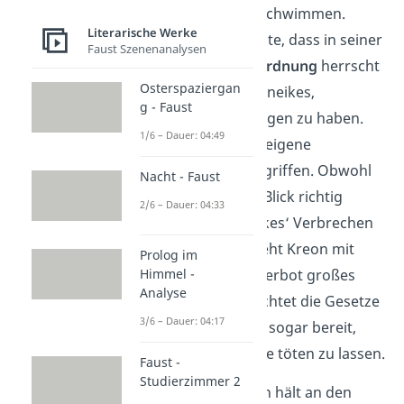
Gut und Böse verschwimmen.
Literarische Werke
König Kreon möchte, dass in seiner
Faust Szenenanalysen
Stadt
Recht und Ordnung
herrscht
Osterspaziergan
und verurteilt Polyneikes,
g - Faust
Hochverrat
begangen zu haben.
1/6 – Dauer: 04:49
Denn er hat seine eigene
Heimatstadt angegriffen. Obwohl
Nacht - Faust
es auf den ersten Blick richtig
2/6 – Dauer: 04:33
erscheint, Polyneikes‘ Verbrechen
zu bestrafen, begeht Kreon mit
Prolog im
Himmel -
dem Bestattungsverbot großes
Analyse
Unrecht. Er missachtet die Gesetze
3/6 – Dauer: 04:17
der
Götter
und ist sogar bereit,
seine eigene Nichte töten zu lassen.
Faust -
Studierzimmer 2
Antigone hingegen hält an den