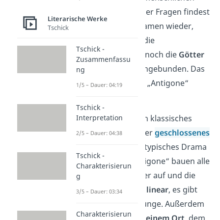
Existenz. Viele dieser Fragen findest
Literarische Werke
du auch in den Dramen wieder,
Tschick
jedoch wurden in die
Tschick -
Theaterstücke oft noch die
Götter
Zusammenfassu
und der
Glaube
eingebunden. Das
ng
kannst du auch an „Antigone“
1/5 – Dauer: 04:19
sehen.
Tschick -
Interpretation
Die Tragödie ist ein klassisches
aristotelisches
oder
geschlossenes
2/5 – Dauer: 04:38
Drama
— also ein typisches Drama
Tschick -
der Antike. In „Antigone“ bauen alle
Charakterisierun
Szenen aufeinander auf und die
g
Handlung verläuft
linear
, es gibt
3/5 – Dauer: 03:34
also keine Zeitsprünge. Außerdem
Charakterisierun
findet alles
an nur einem Ort
, dem