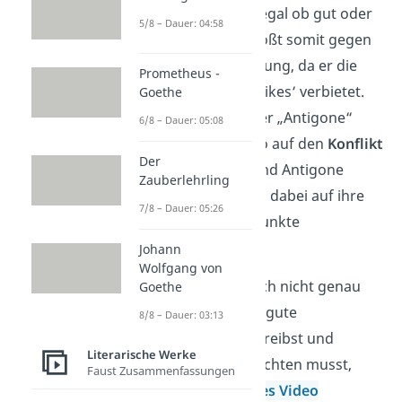
jeden Menschen, egal ob gut oder
5/8 – Dauer: 04:58
böse. Kreon verstößt somit gegen
die göttliche Ordnung, da er die
Prometheus -
Beisetzung Polyneikes‘ verbietet.
Goethe
Du kannst in deiner „Antigone“
6/8 – Dauer: 05:08
Interpretation also auf den
Konflikt
Der
zwischen Kreon und Antigone
Zauberlehrling
eingehen und dich dabei auf ihre
7/8 – Dauer: 05:26
jeweiligen Standpunkte
konzentrieren.
Johann
Wolfgang von
Tipp:
Wenn du noch nicht genau
Goethe
weißt, wie du eine gute
8/8 – Dauer: 03:13
Interpretation schreibst und
Literarische Werke
worauf du dabei achten musst,
Faust Zusammenfassungen
dann hilft dir
dieses Video