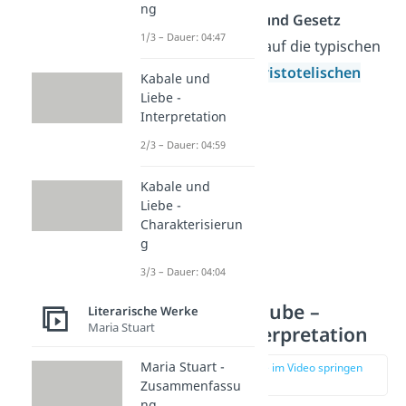
ng
zwischen
Glaube und Gesetz
1/3 – Dauer: 04:47
untersuchen und auf die typischen
Merkmale eines
aristotelischen
Kabale und
Liebe -
Dramas
eingehen.
Interpretation
2/3 – Dauer: 04:59
Kabale und
Liebe -
Charakterisierun
g
3/3 – Dauer: 04:04
Gesetz vs. Glaube –
Literarische Werke
Maria Stuart
Antigone Interpretation
Maria Stuart -
zur Stelle im Video springen
(01:52)
Zusammenfassu
ng