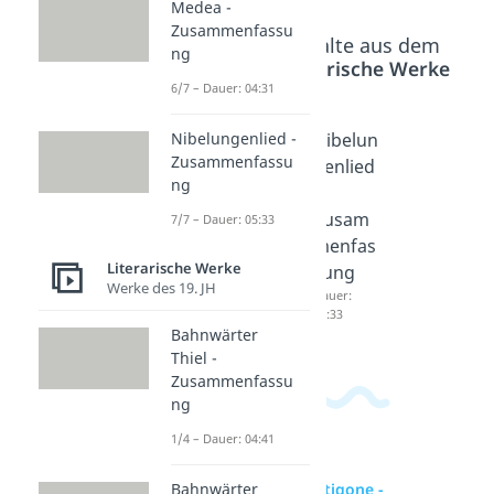
Medea -
Zusammenfassu
Beliebte Inhalte aus dem
ng
Bereich
Literarische Werke
6/7 – Dauer: 04:31
Antigon
Medea -
Nibelun
Nibelungenlied -
Zusammenfassu
e -
Zusam
genlied
ng
Zusam
menfas
-
menfas
sung
Zusam
7/7 – Dauer: 05:33
sung
Dauer:
menfas
04:31
Literarische Werke
Dauer:
sung
Werke des 19. JH
04:56
Dauer:
05:33
Bahnwärter
Thiel -
Zusammenfassu
ng
1/4 – Dauer: 04:41
Bahnwärter
zur Videoseite: Antigone -