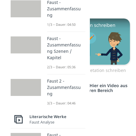
Faust -
bestimmt weiter!
Zusammenfassu
ng
1/3 – Dauer: 04:50
Faust -
Zusammenfassu
ng Szenen /
Kapitel
2/3 – Dauer: 05:36
Zum Video: Interpretation schreiben
Faust 2 -
Studyflix vernetzt: Hier ein Video aus
Zusammenfassu
einem anderen Bereich
ng
3/3 – Dauer: 04:46
Literarische Werke
Faust Analyse
Faust -