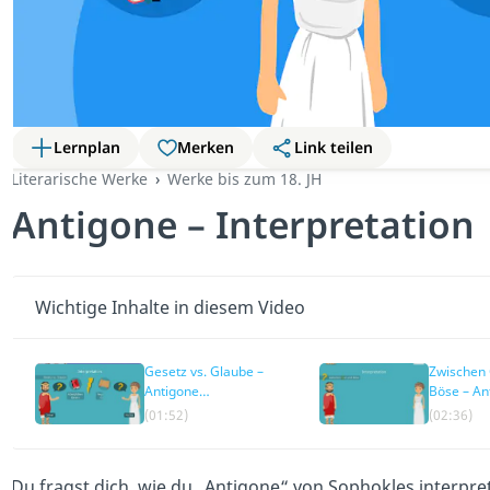
Lernplan
Merken
Link teilen
Literarische Werke
Werke bis zum 18. JH
Antigone – Interpretation
Wichtige Inhalte in diesem Video
Gesetz vs. Glaube –
Zwischen 
Antigone
Böse – An
Interpretation
Interpreta
(01:52)
(02:36)
Du fragst dich, wie du „Antigone“ von Sophokles interpr