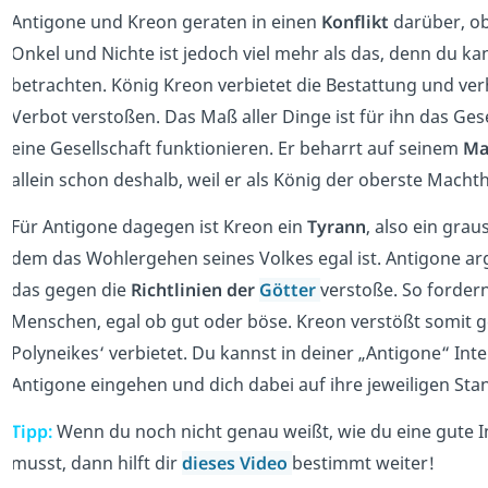
Antigone und Kreon geraten in einen
Konflikt
darüber, ob
Onkel und Nichte ist jedoch viel mehr als das, denn du ka
betrachten. König Kreon verbietet die Bestattung und ver
Verbot verstoßen. Das Maß aller Dinge ist für ihn das Ge
eine Gesellschaft funktionieren. Er beharrt auf seinem
Ma
allein schon deshalb, weil er als König der oberste Macht
Für Antigone dagegen ist Kreon ein
Tyrann
, also ein gra
dem das Wohlergehen seines Volkes egal ist. Antigone ar
das gegen die
Richtlinien der
Götter
verstoße. So forder
Menschen, egal ob gut oder böse. Kreon verstößt somit g
Polyneikes‘ verbietet. Du kannst in deiner „Antigone“ Int
Antigone eingehen und dich dabei auf ihre jeweiligen St
Tipp:
Wenn du noch nicht genau weißt, wie du eine gute I
musst, dann hilft dir
dieses Video
bestimmt weiter!