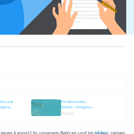
Gut und
Ein klassisches
tigone
Drama – Antigone
tion
Interpretation
(03:35)
etieren kannst? In unserem Beitrag und im
Video
zeigen