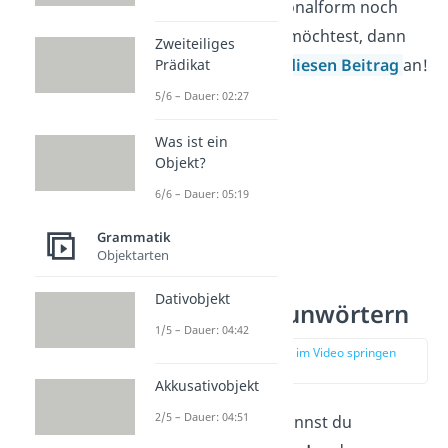
Wenn du die Personalform noch
besser verstehen möchtest, dann
Zweiteiliges
schau dir einfach
diesen Beitrag
an!
Prädikat
5/6 – Dauer: 02:27
Was ist ein
Objekt?
6/6 – Dauer: 05:19
Grammatik
Objektarten
Dativobjekt
Arten von Tunwörtern
1/5 – Dauer: 04:42
zur Stelle im Video springen
(02:02)
Akkusativobjekt
2/5 – Dauer: 04:51
Mit Tunwörtern kannst du