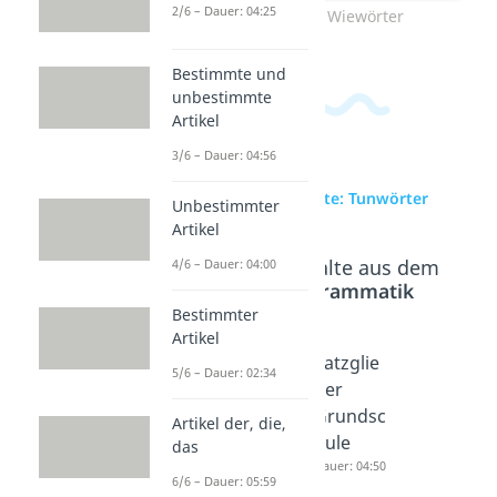
2/6 – Dauer: 04:25
Zum Video: Wiewörter
Bestimmte und
unbestimmte
Artikel
3/6 – Dauer: 04:56
zur Videoseite: Tunwörter
Unbestimmter
Artikel
Beliebte Inhalte aus dem
4/6 – Dauer: 04:00
Bereich
Grammatik
Bestimmter
Artikel
Eigensc
Grundfo
Satzglie
5/6 – Dauer: 02:34
haftswö
rm des
der
rter
Verbs
Grundsc
Artikel der, die,
(Adjekti
Dauer: 03:37
hule
das
ve)
Dauer: 04:50
6/6 – Dauer: 05:59
Dauer: 04:21