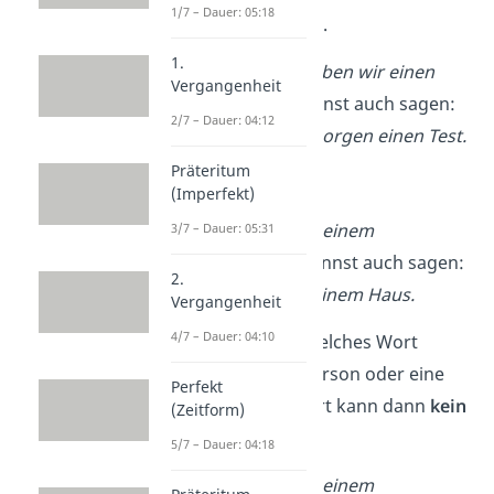
1/7 – Dauer: 05:18
verwenden kannst.
1.
Morgen schreiben wir einen
Vergangenheit
Test.
→
Du kannst auch sagen:
2/7 – Dauer: 04:12
Ich
schreibe
morgen einen Test.
Präteritum
oder
(Imperfekt)
Leon
wohnt
in einem
3/7 – Dauer: 05:31
Haus.
→
Du kannst auch sagen:
2.
Ich
wohne
in einem Haus.
Vergangenheit
4/7 – Dauer: 04:10
Oder du fragst: Welches Wort
beschreibt eine Person oder eine
Perfekt
Sache? Dieses Wort kann dann
kein
(Zeitform)
Tunwort
sein.
5/7 – Dauer: 04:18
Leon
wohnt
in einem