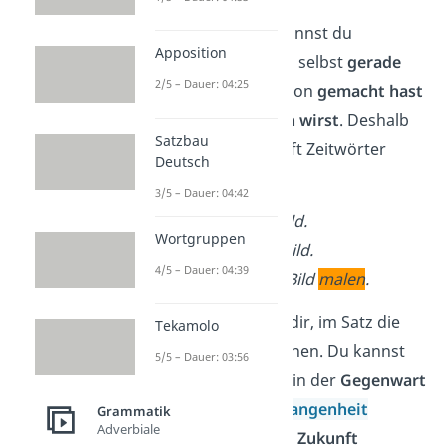
Mit Tunwörtern kannst du
Apposition
ausdrücken, ob du selbst
gerade
2/5 – Dauer: 04:25
etwas machst
, schon
gemacht hast
oder noch
machen wirst
. Deshalb
Satzbau
werden sie auch oft Zeitwörter
Deutsch
genannt.
3/5 – Dauer: 04:42
Ich
male
ein Bild.
Wortgruppen
Ich
malte
ein Bild.
4/5 – Dauer: 04:39
Ich
werde
ein Bild
malen
.
Tunwörter helfen dir, im Satz die
Tekamolo
Zeitform
zu erkennen. Du kannst
5/5 – Dauer: 03:56
ablesen, ob etwas in der
Gegenwart
(jetzt), in der
Vergangenheit
Grammatik
Adverbiale
(gestern) oder der
Zukunft