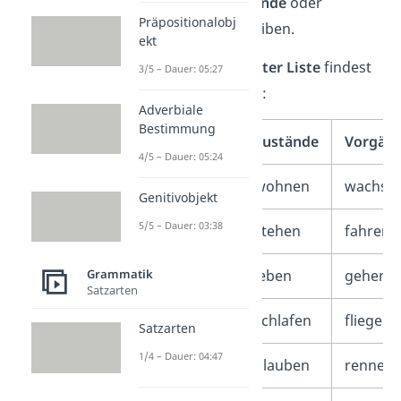
Tätigkeiten
,
Zustände
oder
Präpositionalobj
Vorgänge
beschreiben.
ekt
In unserer
Tunwörter Liste
findest
3/5 – Dauer: 05:27
du einige Beispiele:
Adverbiale
Bestimmung
Tätigkeiten
Zustände
Vorgän
4/5 – Dauer: 05:24
arbeiten
wohnen
wachse
Genitivobjekt
5/5 – Dauer: 03:38
essen
stehen
fahren
spielen
leben
gehen
Grammatik
Satzarten
lernen
schlafen
fliegen
Satzarten
1/4 – Dauer: 04:47
lesen
glauben
rennen