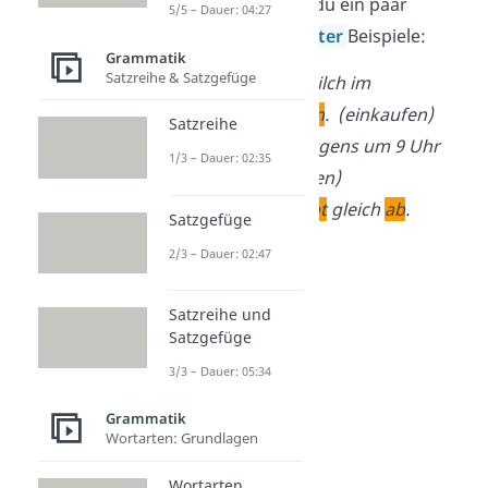
klingt. Hier siehst du ein paar
5/5 – Dauer: 04:27
trennbare Tunwörter
Beispiele:
Grammatik
Satzreihe & Satzgefüge
Mama
kauft
Milch im
Supermarkt
ein
. (einkaufen)
Satzreihe
Ich
wache
morgens um 9 Uhr
1/3 – Dauer: 02:35
auf
. (aufwachen)
Die Rakete
hebt
gleich
ab
.
Satzgefüge
(abheben)
2/3 – Dauer: 02:47
Satzreihe und
Satzgefüge
3/3 – Dauer: 05:34
Grammatik
Wortarten: Grundlagen
Wortarten