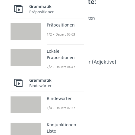
Weitere Inhalte:
Grammatik
Grammatik
Präpositionen
Grundschule: Wortarten
Namenwörter
Präpositionen
Dauer: 04:31
1/2 – Dauer: 05:03
Wiewörter
Dauer: 05:04
Tunwörter
Lokale
Dauer: 03:25
Präpositionen
Eigenschaftswörter (Adjektive)
2/2 – Dauer: 04:47
Dauer: 04:21
Grammatik
Bindewörter
Bindewörter
1/4 – Dauer: 02:37
Konjunktionen
Liste