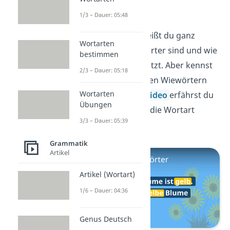
Wiewörter
1/3 – Dauer: 05:48
Geschafft! Jetzt weißt du ganz
Wortarten
genau, was Tunwörter sind und wie
bestimmen
du sie richtig einsetzt. Aber kennst
2/3 – Dauer: 05:18
du dich auch bei den Wiewörtern
Wortarten
aus?
In unserem
Video
erfährst du
Übungen
alles, was du über die Wortart
3/3 – Dauer: 05:39
wissen musst.
Grammatik
Artikel
Artikel (Wortart)
1/6 – Dauer: 04:36
Genus Deutsch