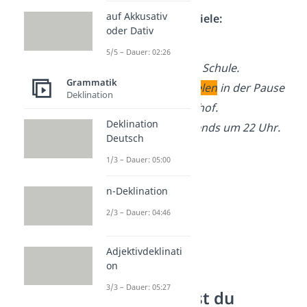
auf Akkusativ
Tunwörter – Beispiele:
oder Dativ
Felix
weint
.
5/5 – Dauer: 02:26
Laura
geht
zur Schule.
Grammatik
Die Kinder
spielen
in der Pause
Deklination
auf dem Schulhof.
Deklination
Ich
schlafe
abends um 22 Uhr.
Deutsch
1/3 – Dauer: 05:00
n-Deklination
2/3 – Dauer: 04:46
Adjektivdeklinati
on
3/3 – Dauer: 05:27
Wie erkennst du