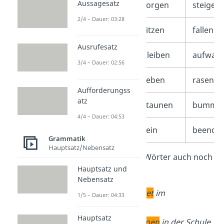
Aussagesatz
hören
sorgen
steigen
2/4 – Dauer: 03:28
sehen
sitzen
fallen
Ausrufesatz
schreiben
bleiben
aufwac
3/4 – Dauer: 02:56
fragen
lieben
rasen
Aufforderungss
atz
denken
staunen
bummel
4/4 – Dauer: 04:53
machen
sein
beende
Grammatik
Hauptsatz/Nebensatz
Hier siehst du die Wörter auch noch
Hauptsatz und
einmal im Satz:
Nebensatz
Der Arzt
arbeitet
im
1/5 – Dauer: 04:33
Krankenhaus.
Hauptsatz
Die Schüler
lernen
in der Schule.