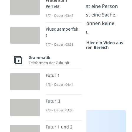
Präteritum
Haus.
→
Leon ist eine Person
Perfekt
und das Haus ist eine Sache.
6/7 – Dauer: 03:47
Diese Wörter können
keine
Plusquamperfek
Tunwörter
sein.
t
Studyflix vernetzt: Hier ein Video aus
7/7 – Dauer: 03:38
einem anderen Bereich
Grammatik
Zeitformen der Zukunft
Futur 1
1/3 – Dauer: 04:44
Futur II
2/3 – Dauer: 03:05
Futur 1 und 2