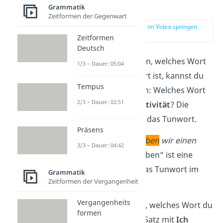
Tunwörter?
Grammatik
Zeitformen der Gegenwart
zur Stelle im Video springen
(00:36)
Zeitformen
Deutsch
Um herauszufinden, welches Wort
1/3 – Dauer: 05:04
im Satz ein Tunwort ist, kannst du
Tempus
dich einfach fragen: Welches Wort
2/3 – Dauer: 02:51
beschreibt eine
Aktivität
? Die
Antwort darauf ist das Tunwort.
Präsens
Morgen
schreiben
wir einen
3/3 – Dauer: 04:42
Test.
→
„schreiben“
ist eine
Aktivität und das Tunwort im
Grammatik
Zeitformen der Vergangenheit
Satz.
Vergangenheits
Oder du überlegst, welches Wort du
formen
in einem anderen Satz mit
Ich