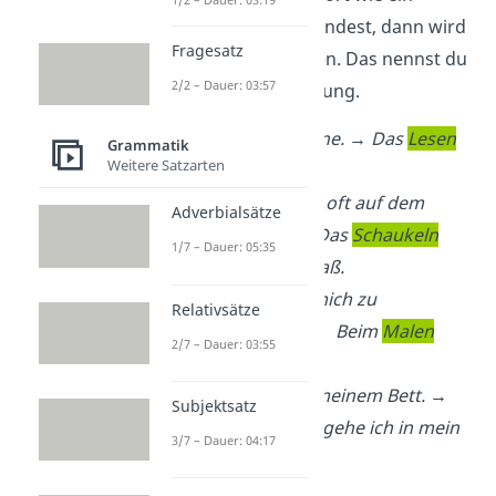
Namenwort
verwendest, dann wird
Fragesatz
es großgeschrieben. Das nennst du
2/2 – Dauer: 03:57
dann Nominalisierung.
Laura
liest
gerne. → Das
Lesen
Grammatik
Weitere Satzarten
gefällt Laura.
Paul
schaukelt
oft auf dem
Adverbialsätze
Spielplatz. → Das
Schaukeln
1/7 – Dauer: 05:35
macht Paul Spaß.
Ich
male
, um mich zu
Relativsätze
entspannen. → Beim
Malen
2/7 – Dauer: 03:55
entspanne ich.
Ich
schlafe
in meinem Bett. →
Subjektsatz
Zum
Schlafen
gehe ich in mein
3/7 – Dauer: 04:17
Bett.