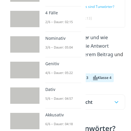
Was sind Tunwörter?
4 Fälle
(00:13)
2/6 – Dauer: 02:15
Was sind
Tunwörter
und wie
Nominativ
erkennst du sie? Die Antwort
3/6 – Dauer: 05:04
erfährst du in unserem Beitrag
und
im
Video
.
Genitiv
4/6 – Dauer: 05:22
Klasse 2
Klasse 3
Klasse 4
Dativ
5/6 – Dauer: 04:57
Inhaltsübersicht
Akkusativ
6/6 – Dauer: 04:18
Was sind Tunwörter?