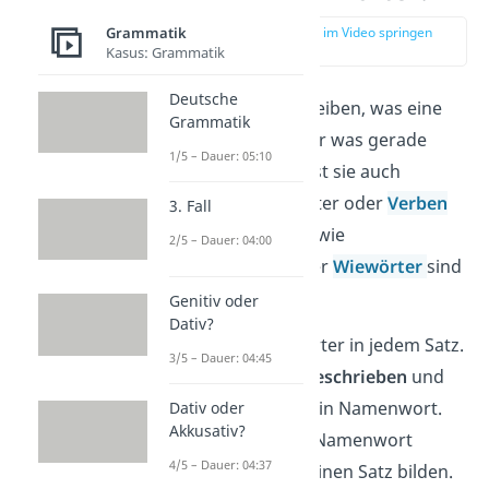
Grammatik
zur Stelle im Video springen
(00:13)
Kasus: Grammatik
Deutsche
Tunwörter beschreiben, was eine
Grammatik
Person
macht
oder was gerade
1/5 – Dauer: 05:10
passiert
. Du kannst sie auch
Zeitwörter, Tuwörter oder
Verben
3. Fall
nennen. Genauso wie
2/5 – Dauer: 04:00
Namenwörter
oder
Wiewörter
sind
sie eine
Wortart
.
Genitiv oder
Dativ?
Du findest Tunwörter in jedem Satz.
3/5 – Dauer: 04:45
Sie werden
kleingeschrieben
und
brauchen immer ein Namenwort.
Dativ oder
Akkusativ?
Aus Tunwort und Namenwort
4/5 – Dauer: 04:37
kannst du schon einen Satz bilden.