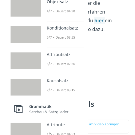
Objektsatz
Wenn du mehr über die
Nominalisierung erfahren
4/7 – Dauer: 04:30
möchtest, findest du
hier
ein
Konditionalsatz
ausführliches Video dazu.
5/7 – Dauer: 03:55
Attributsatz
6/7 – Dauer: 02:36
Kausalsatz
7/7 – Dauer: 03:15
Tunwörter als
Grammatik
Zeitwörter
Satzbau & Satzglieder
zur Stelle im Video springen
Attribute
(02:50)
1/5 – Dauer: 04:53