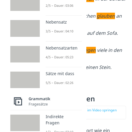
2/5 – Dauer: 03:06
Manche Menschen
glauben
an
Nebensatz
Gott.
3/5 – Dauer: 04:10
Ich
sitze
gerne auf dem Sofa.
Nebensatzarten
Im Sommer
fliegen
viele in den
4/5 – Dauer: 05:23
Urlaub.
Felix
fällt
über einen Stein.
Sätze mit dass
5/5 – Dauer: 02:26
Tunwörter
großschreiben
Grammatik
Fragesätze
zur Stelle im Video springen
(02:14)
Indirekte
Fragen
Wenn du ein Tunwort wie ein
1/2 – Dauer: 03:19