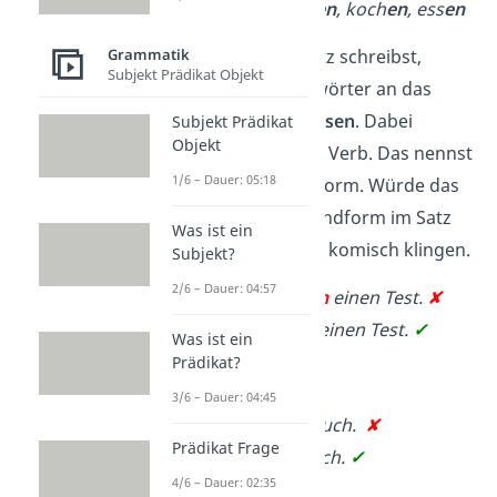
schreib
en
, les
en
, koch
en
, ess
en
Grammatik
Wenn du einen Satz schreibst,
Subjekt Prädikat Objekt
musst du die Tunwörter an das
Namenwort
anpassen
. Dabei
Subjekt Prädikat
Objekt
verändert sich das Verb. Das nennst
1/6 – Dauer: 05:18
du dann Personalform. Würde das
Verb in seiner Grundform im Satz
Was ist ein
stehen, würde das komisch klingen.
Subjekt?
2/6 – Dauer: 04:57
Lena
schreiben
einen Test.
✘
Lena
schreibt
einen Test.
✓
Was ist ein
Prädikat?
oder
3/6 – Dauer: 04:45
Ich
lesen
ein Buch.
✘
Prädikat Frage
Ich
lese
ein Buch.
✓
4/6 – Dauer: 02:35