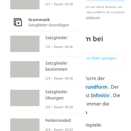
3/3 – Dauer: 03:18
Nach Beantwortung speichern wir deine Antwort, um
Studyflix zu verbessern. Mehr dazu erfährst du in unserer
Datenschutzerklärung
.
Grammatik
Satzglieder Grundlagen
Personalform bei
Satzglieder
Tunwörtern
1/4 – Dauer: 04:36
zur Stelle im Video springen
Satzglieder
(01:26)
bestimmen
Die unveränderte Form der
2/4 – Dauer: 04:58
Tunwörter heißt
Grundform
. Der
Satzglieder
Fachbegriff dafür ist
Infinitiv
. Die
Übungen
Wörter haben hier immer die
3/4 – Dauer: 05:50
Endung
-en
oder
-n
.
Feldermodell
Tunwörter – Beispiele:
4/4 – Dauer: 04:33