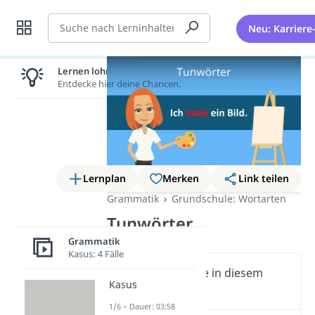
Suche
Neu: Karriere
Lernen lohnt sich!
Entdecke hier deine Chancen.
Lernplan
Merken
Link teilen
Grammatik
Grundschule: Wortarten
Tunwörter
Grammatik
Kasus: 4 Fälle
Wichtige Inhalte in diesem
Kasus
Video
1/6 – Dauer: 03:58