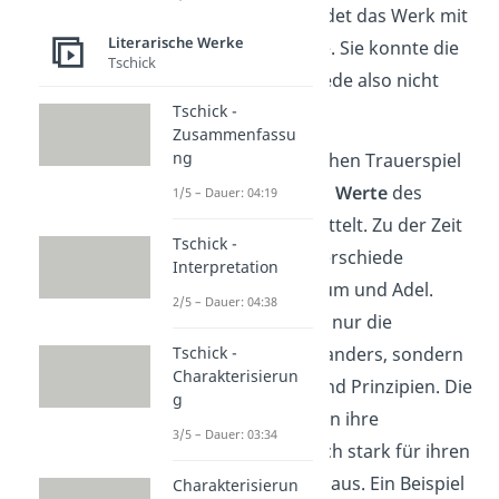
Trauerspiel ist, endet das Werk mit
Literarische Werke
dem Tod von Luise. Sie konnte die
Tschick
Standesunterschiede also nicht
Tschick -
überwinden.
Zusammenfassu
ng
In einem bürgerlichen Trauerspiel
werden außerdem
Werte
des
1/5 – Dauer: 04:19
Bürgertums vermittelt. Zu der Zeit
Tschick -
gab es große Unterschiede
Interpretation
zwischen Bürgertum und Adel.
2/5 – Dauer: 04:38
Dabei waren nicht nur die
Tschick -
Wohnsituationen anders, sondern
Charakterisierun
auch ihre Werte und Prinzipien. Die
g
Herrscher beuteten ihre
3/5 – Dauer: 03:34
Untertanen nämlich stark für ihren
eigenen Reichtum aus. Ein Beispiel
Charakterisierun