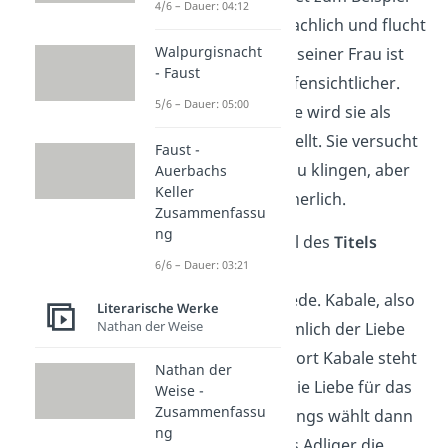
4/6 – Dauer: 04:12
sehr umgangssprachlich und flucht
Walpurgisnacht
über den Adel. Bei seiner Frau ist
- Faust
das sogar noch offensichtlicher.
5/6 – Dauer: 05:00
Durch ihre Sprache wird sie als
dümmlich dargestellt. Sie versucht
Faust -
zwar, gehobener zu klingen, aber
Auerbachs
Keller
das wirkt eher lächerlich.
Zusammenfassu
ng
Auch die Wortwahl des
Titels
6/6 – Dauer: 03:21
verdeutlicht die
Standesunterschiede. Kabale, also
Literarische Werke
Nathan der Weise
Intrige, stehen nämlich der Liebe
gegenüber. Das Wort Kabale steht
Nathan der
für den Adel und die Liebe für das
Weise -
Zusammenfassu
Bürgertum. Allerdings wählt dann
ng
auch Ferdinand als Adliger die