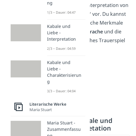
ng
Ansätze für eine Interpretation von
1/3 – Dauer: 04:47
„Kabale und Liebe“ vor. Du kannst
an dem Werk typische Merkmale
Kabale und
der
Epoche
, die
Sprache
und die
Liebe -
Interpretation
Form
als bürgerliches Trauerspiel
interpretieren.
2/3 – Dauer: 04:59
Kabale und
Liebe -
Charakterisierun
g
3/3 – Dauer: 04:04
Literarische Werke
Maria Stuart
Epoche – Kabale und
Maria Stuart -
Liebe Interpretation
Zusammenfassu
ng