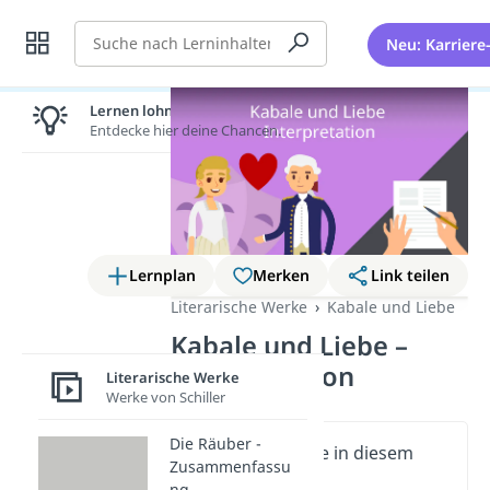
Suche
Neu: Karriere
Lernen lohnt sich!
Entdecke hier deine Chancen.
Lernplan
Merken
Link teilen
Literarische Werke
Kabale und Liebe
Kabale und Liebe –
Interpretation
Literarische Werke
Werke von Schiller
Die Räuber -
Wichtige Inhalte in diesem
Zusammenfassu
Video
ng