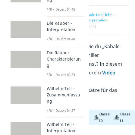
1/8 – Dauer: 04:45
Kabale und Liebe –
Interpretation
Die Räuber -
(02:06)
Interpretation
2/8 – Dauer: 04:48
Du willst wissen, wie du „Kabale
Die Räuber -
und Liebe“ von Schiller
Charakterisierun
interpretieren kannst? In diesem
g
Beitrag und in unserem
Video
3/8 – Dauer: 02:53
zeigen wir dir drei
Wilhelm Tell -
Interpretationsansätze für das
Zusammenfassu
Drama.
ng
4/8 – Dauer: 04:27
Klasse
Klasse
Abiturvorbereitung
10
11
Wilhelm Tell -
Interpretation