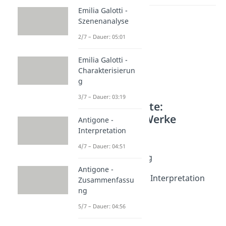
Emilia Galotti -
Szenenanalyse
2/7 – Dauer: 05:01
Emilia Galotti -
Charakterisierun
g
3/7 – Dauer: 03:19
Weitere Inhalte:
Literarische Werke
Antigone -
Interpretation
Kabale und Liebe
Kabale und Liebe -
4/7 – Dauer: 04:51
Zusammenfassung
Dauer: 04:47
Antigone -
Kabale und Liebe - Interpretation
Zusammenfassu
Dauer: 04:59
ng
Kabale und Liebe -
5/7 – Dauer: 04:56
Charakterisierung
Dauer: 04:04