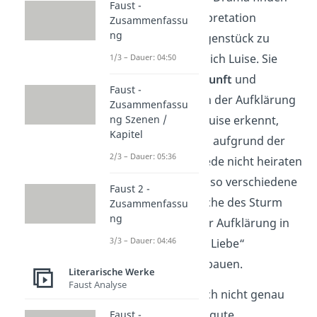
Faust -
und in deine Interpretation
Zusammenfassu
ng
einbauen. Das Gegenstück zu
Ferdinand ist nämlich Luise. Sie
1/3 – Dauer: 04:50
handelt nach
Vernunft
und
Faust -
Verstand
, wie es in der Aufklärung
Zusammenfassu
vorgesehen war. Luise erkennt,
ng Szenen /
Kapitel
dass sie Ferdinand aufgrund der
2/3 – Dauer: 05:36
Standesunterschiede nicht heiraten
kann. Du kannst also verschiedene
Faust 2 -
Elemente der Epoche des Sturm
Zusammenfassu
ng
und Drang und der Aufklärung in
3/3 – Dauer: 04:46
deine „Kabale und Liebe“
Interpretation einbauen.
Literarische Werke
Faust Analyse
Tipp:
Wenn du noch nicht genau
weißt, wie du eine gute
Faust -