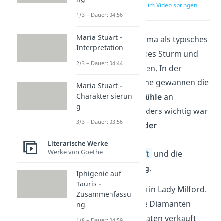
zur Stelle im Video springen
(02:18)
1/3 – Dauer: 04:56
Maria Stuart -
Du kannst das Drama als typisches
Interpretation
Werk der
Epoche
des Sturm und
2/3 – Dauer: 04:44
Drang interpretieren. In der
Literatur der Epoche gewannen die
Maria Stuart -
Natur
und die
Gefühle
an
Charakterisierun
g
Bedeutung. Besonders wichtig war
3/3 – Dauer: 03:56
aber die
Kritik an der
absolutistischen
Literarische Werke
Werke von Goethe
Ständegesellschaft
und die
Selbstbestimmung
.
Iphigenie auf
Tauris -
Die Kritik siehst du in Lady Milford.
Zusammenfassu
Als sie im 2. Akt die Diamanten
ng
erhält, für die Soldaten verkauft
1/8 – Dauer: 04:59