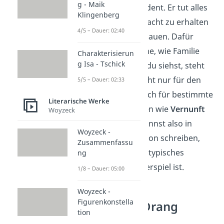
g - Maik
dafür ist der Präsident. Er tut alles
Klingenberg
dafür, um seine Macht zu erhalten
4/5 – Dauer: 02:40
und weiter auszubauen. Dafür
müssen Bürgerliche, wie Familie
Charakterisierun
g Isa - Tschick
Miller, leiden. Wie du siehst, steht
bürgerlich
hier nicht nur für den
5/5 – Dauer: 02:33
Stand, sondern auch für bestimmte
Literarische Werke
Wertevorstellungen wie
Vernunft
Woyzeck
und
Glaube
. Du kannst also in
Woyzeck -
deiner Interpretation schreiben,
Zusammenfassu
dass das Werk ein typisches
ng
bürgerliches Trauerspiel ist.
1/8 – Dauer: 05:00
Woyzeck -
Figurenkonstella
Sturm und Drang
tion