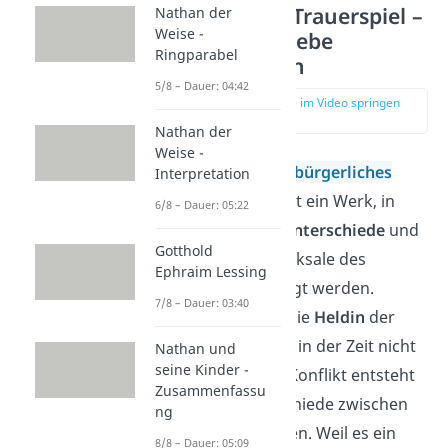
Bürgerliches Trauerspiel –
Nathan der
Weise -
Kabale und Liebe
Ringparabel
Interpretation
5/8 – Dauer: 04:42
zur Stelle im Video springen
(04:05)
Nathan der
Weise -
Das Drama ist ein
bürgerliches
Interpretation
Trauerspiel
.
Das ist ein Werk, in
6/8 – Dauer: 05:22
dem die
Standesunterschiede
und
Gotthold
vor allem die Schicksale des
Ephraim Lessing
Bürgertums gezeigt werden.
7/8 – Dauer: 03:40
Deshalb ist Luise die
Heldin
der
Tragödie. Das war in der Zeit nicht
Nathan und
seine Kinder -
sehr typisch. Der Konflikt entsteht
Zusammenfassu
durch die Unterschiede zwischen
ng
den beiden Ständen. Weil es ein
8/8 – Dauer: 05:09