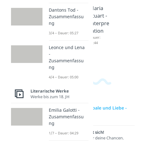
Kabale
Maria
Maria
Dantons Tod -
und
Stuart -
Stuart -
Zusammenfassu
Liebe -
Zusam
Interpre
ng
Charakt
menfas
tation
3/4 – Dauer: 05:27
erisieru
sung
Dauer:
04:44
ng
Dauer:
Leonce und Lena
04:56
Dauer:
-
04:04
Zusammenfassu
ng
4/4 – Dauer: 05:00
Literarische Werke
Werke bis zum 18. JH
zur Videoseite: Kabale und Liebe -
Emilia Galotti -
Interpretation
Zusammenfassu
ng
Lernen lohnt sich!
1/7 – Dauer: 04:29
Entdecke hier deine Chancen.