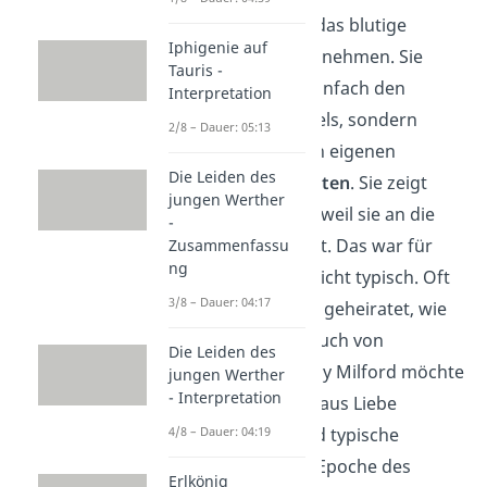
wurden, kann sie das blutige
Iphigenie auf
Geschenk nicht annehmen. Sie
Tauris -
folgt dabei nicht einfach den
Interpretation
Wünschen des Adels, sondern
2/8 – Dauer: 05:13
handelt nach ihren eigenen
Die Leiden des
Gefühlen
und
Werten
. Sie zeigt
jungen Werther
diese Werte auch, weil sie an die
-
wahre Liebe glaubt. Das war für
Zusammenfassu
ng
den Adel damals nicht typisch. Oft
3/8 – Dauer: 04:17
wurde strategisch geheiratet, wie
es der Präsident auch von
Die Leiden des
Ferdinand will. Lady Milford möchte
jungen Werther
- Interpretation
aber eine Ehe nur aus Liebe
eingehen. Das sind typische
4/8 – Dauer: 04:19
Merkmale für die Epoche des
Erlkönig