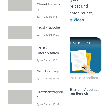
Charakterisierun
Interpretation schreibst und
g
worauf du dabei achten musst,
1/5 – Dauer: 04:51
dann hilft dir
dieses Video
bestimmt weiter!
Faust - Epoche
2/5 – Dauer: 04:25
Faust -
Interpretation
3/5 – Dauer: 05:21
Gretchenfrage
Zum Video: Interpretation schreiben
4/5 – Dauer: 03:20
Studyflix vernetzt: Hier ein Video aus
Gretchentragödi
einem anderen Bereich
e
5/5 – Dauer: 05:16