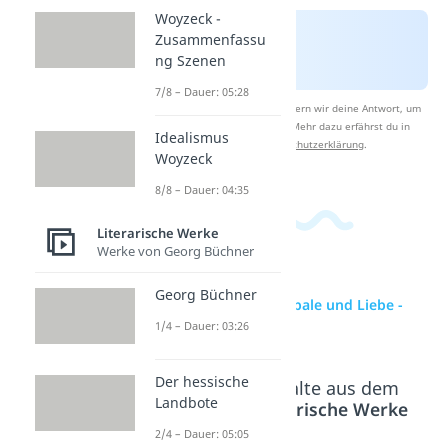
Woyzeck -
Zusammenfassu
ng Szenen
7/8 – Dauer: 05:28
Nach Beantwortung speichern wir deine Antwort, um
Studyflix zu verbessern. Mehr dazu erfährst du in
Idealismus
unserer
Datenschutzerklärung
.
Woyzeck
8/8 – Dauer: 04:35
Literarische Werke
Werke von Georg Büchner
Georg Büchner
zur Videoseite: Kabale und Liebe -
Interpretation
1/4 – Dauer: 03:26
Der hessische
Beliebte Inhalte aus dem
Landbote
Bereich
Literarische Werke
2/4 – Dauer: 05:05