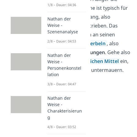
1/8 – Dauer: 04:36
Liebe. Seine Sprache ist typisch für
den Sturm und Drang, also
Nathan der
Weise -
impulsiv und übertrieben. Das
Szenenanalyse
siehst du vor allem an seinen
2/8 – Dauer: 04:53
Ausrufen und
Hyperbeln
, also
starken
Übertreibungen
. Gehe also
Nathan der
auf solche
sprachlichen Mittel
ein,
Weise -
Personenkonstel
um deinen Text zu untermauern.
lation
3/8 – Dauer: 04:47
Nathan der
Weise -
Charakterisierun
g
4/8 – Dauer: 03:52