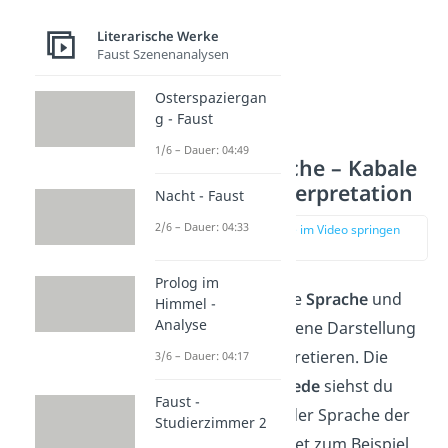
Literarische Werke
Faust Szenenanalysen
Osterspaziergan
g - Faust
1/6 – Dauer: 04:49
Stil und Sprache – Kabale
und Liebe Interpretation
Nacht - Faust
2/6 – Dauer: 04:33
zur Stelle im Video springen
(03:18)
Prolog im
Du kannst auch die
Sprache
und
Himmel -
Analyse
die damit verbundene Darstellung
der Figuren interpretieren. Die
3/6 – Dauer: 04:17
Standesunterschiede
siehst du
Faust -
nämlich schon in der Sprache der
Studierzimmer 2
Figuren. Miller redet zum Beispiel