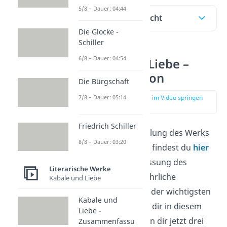
5/8 – Dauer: 04:44
Inhaltsübersicht
Die Glocke -
Schiller
6/8 – Dauer: 04:54
Kabale und Liebe –
Interpretation
Die Bürgschaft
zur Stelle im Video springen
7/8 – Dauer: 05:14
(02:06)
Friedrich Schiller
Wenn du die Handlung des Werks
8/8 – Dauer: 03:20
noch nicht kennst, findest du
hier
eine Zusammenfassung des
Literarische Werke
Inhalts. Eine ausführliche
Kabale und Liebe
Charakterisierung der wichtigsten
Kabale und
Figuren zeigen wir dir in diesem
Liebe -
Beitrag
. Wir stellen dir jetzt drei
Zusammenfassu