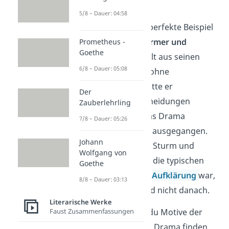
Sturm und Drang.
5/8 – Dauer: 04:58
Ferdinand ist das perfekte Beispiel
für die jungen
Stürmer und
Prometheus -
Goethe
Dränger
. Er handelt aus seinen
6/8 – Dauer: 05:08
Gefühlen
heraus, ohne
nachzudenken. Hätte er
Der
vernünftige Entscheidungen
Zauberlehrling
getroffen, wäre das Drama
7/8 – Dauer: 05:26
vermutlich anders ausgegangen.
Johann
Da die Epoche des Sturm und
Wolfgang von
Drang aber gegen die typischen
Goethe
Vorstellungen der
Aufklärung
war,
8/8 – Dauer: 03:13
handelte Ferdinand nicht danach.
Literarische Werke
Faust Zusammenfassungen
Trotzdem kannst du Motive der
Aufklärung in dem Drama finden