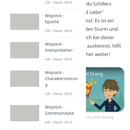
2/8 – Dauer: 04:50
Jetzt weißt du, wie du Schillers
Drama „Kabale und Liebe“
Woyzeck -
interpretieren kannst. Es ist ein
Epoche
gutes Beispiel für den Sturm und
3/8 – Dauer: 04:29
Drang. Wenn du dich bei dieser
Woyzeck -
Epoche noch nicht auskennst, hilft
Interpretation
dir unser
Video
sicher weiter!
4/8 – Dauer: 04:43
Woyzeck -
Charakterisierun
g
5/8 – Dauer: 04:25
Woyzeck -
Szenenanalyse
Zum Video: Sturm und Drang
6/8 – Dauer: 03:10